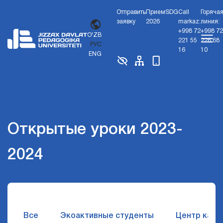
Отправить
Прием
SDG
Call
Горяча
заявку
2026
markaz:
линия:
+998 72
+998 72
O'ZB
221 55
226 68
РУС
16
10
ENG
Открытые уроки 2023-
2024
Все
Экоактивные студенты
Центр карь