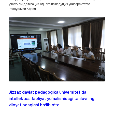
участием делегации одного из ведущих университетов
Республики Корея...
Jizzax davlat pedagogika universitetida
intellektual faoliyat yo‘nalishidagi tanlovning
viloyat bosqichi bo‘lib o‘tdi