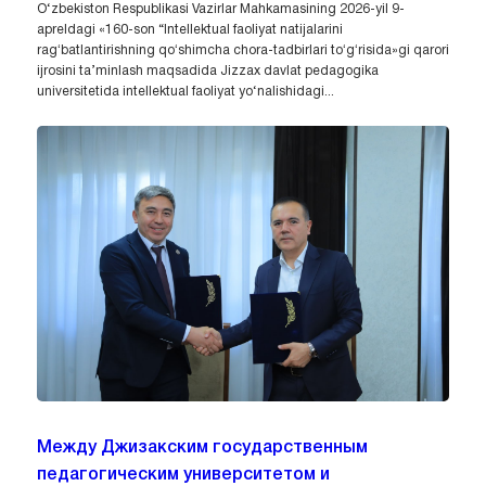
O‘zbekiston Respublikasi Vazirlar Mahkamasining 2026-yil 9-
apreldagi «160-son “Intellektual faoliyat natijalarini
ragʻbatlantirishning qoʻshimcha chora-tadbirlari toʻgʻrisida»gi qarori
ijrosini ta’minlash maqsadida Jizzax davlat pedagogika
universitetida intellektual faoliyat yo‘nalishidagi...
Между Джизакским государственным
педагогическим университетом и