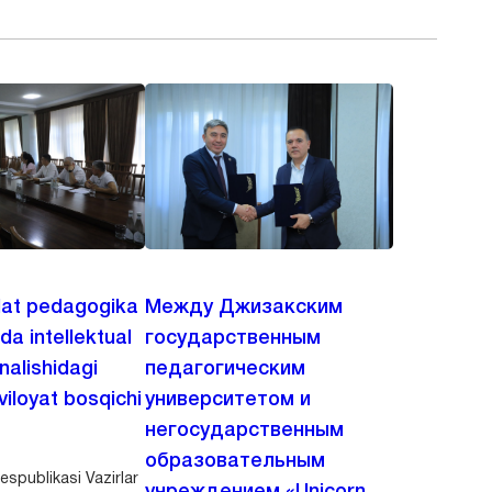
lat pedagogika
Между Джизакским
ida intellektual
государственным
‘nalishidagi
педагогическим
viloyat bosqichi
университетом и
негосударственным
образовательным
spublikasi Vazirlar
учреждением «Unicorn