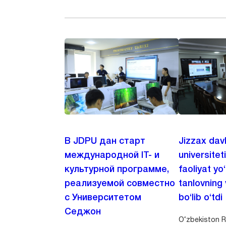
В JDPU дан старт
Jizzax dav
международной IT- и
universitet
культурной программе,
faoliyat yo
реализуемой совместно
tanlovning 
с Университетом
bo‘lib o‘tdi
Седжон
O‘zbekiston Re