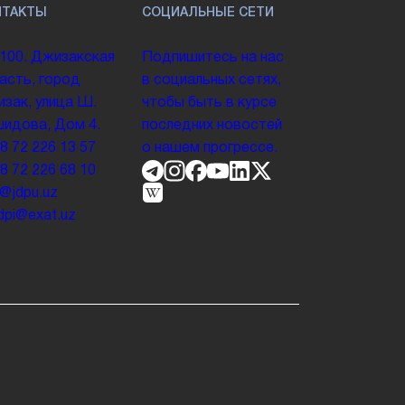
НТАКТЫ
СОЦИАЛЬНЫЕ СЕТИ
100. Джизакская
Подпишитесь на нас
асть, город
в социальных сетях,
зак, улица Ш.
чтобы быть в курсе
идова, Дом 4.
последних новостей
8 72 226 13 57
о нашем прогрессе.
8 72 226 68 10
o@jdpu.uz
.jdpi@exat.uz
т