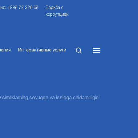
ия: +998 72 226 68
Борьба с
коррупцией
ления
Интерактивные услуги
 O’simliklarning sovuqqa va issiqqa chidamliligini