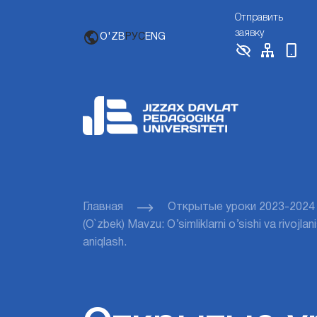
Отправить
заявку
O'ZB
РУС
ENG
Главная
Открытые уроки 2023-2024
(O`zbek) Mavzu: O’simliklarni o’sishi va rivojlani
aniqlash.