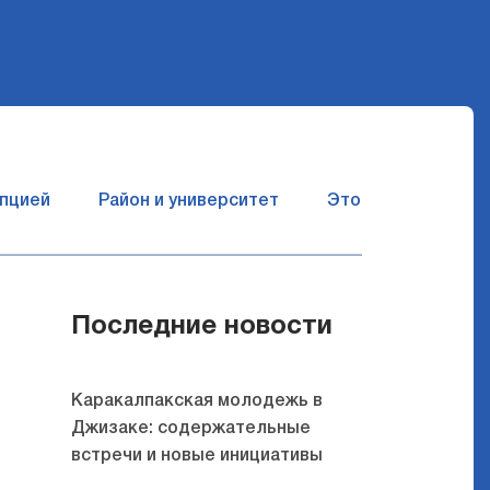
упцией
Район и университет
Это сбывшаяся ме
Последние новости
Каракалпакская молодежь в
Джизаке: содержательные
встречи и новые инициативы