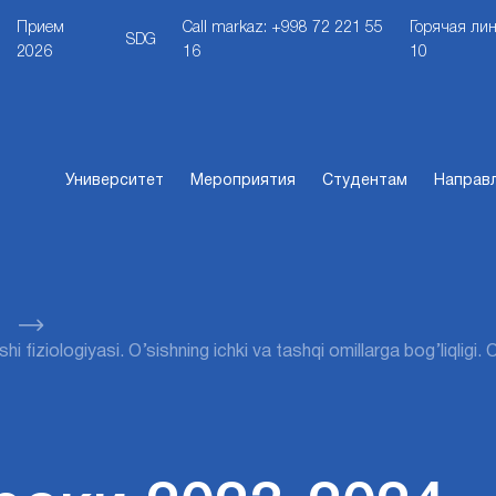
Прием
Call markaz: +998 72 221 55
Горячая лин
SDG
2026
16
10
Университет
Мероприятия
Студентам
Направ
shi fiziologiyasi. O’sishning ichki va tashqi omillarga bog’liqligi.