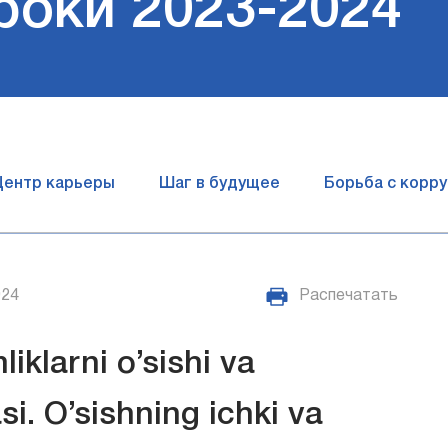
роки 2023-2024
Центр карьеры
Шаг в будущее
Борьба с корр
024
Распечатать
iklarni o’sishi va
asi. O’sishning ichki va