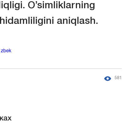
iqligi. O’simliklarning
idamliligini aniqlash.
`zbek
581
ках