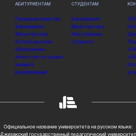
АБИТУРИЕНТАМ
СТУДЕНТАМ
КО
Приемная комиссия
Бакалавриат
130
Бакалавриат
Магистратура
обл
Магистратура
Иностранные
Джи
Второе высшее
студенты
Раш
образование
+99
Агентство по оценке
+99
знаний и
inf
квалификаций
jiz
Официальное название университета на русском языке:
Джизакский государственный педагогический университе