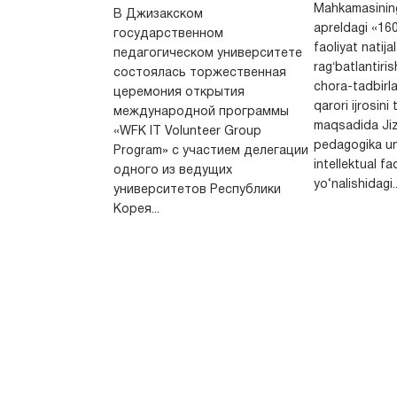
Mahkamasining
В Джизакском
apreldagi «160
государственном
faoliyat natijal
педагогическом университете
ragʻbatlantiri
состоялась торжественная
chora-tadbirlar
церемония открытия
qarori ijrosini
международной программы
maqsadida Jiz
«WFK IT Volunteer Group
pedagogika un
Program» с участием делегации
intellektual fa
одного из ведущих
yo‘nalishidagi..
университетов Республики
Корея...