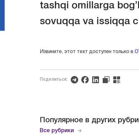
tashqi omillarga bog’l
sovuqqa va issiqqa ch
Извините, этот техт доступен только в
O
Поделиться:
Популярное в других рубри
Все рубрики