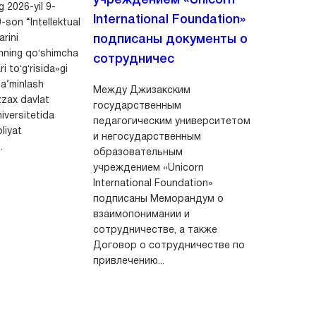
 2026-yil 9-
International Foundation»
-son “Intellektual
arini
подписаны документы о
shning qoʻshimcha
сотрудничес
i toʻgʻrisida»gi
 ta’minlash
Между Джизакским
zax davlat
государственным
iversitetida
педагогическим университетом
oliyat
и негосударственным
.
образовательным
учреждением «Unicorn
International Foundation»
подписаны Меморандум о
взаимопонимании и
сотрудничестве, а также
Договор о сотрудничестве по
привлечению...