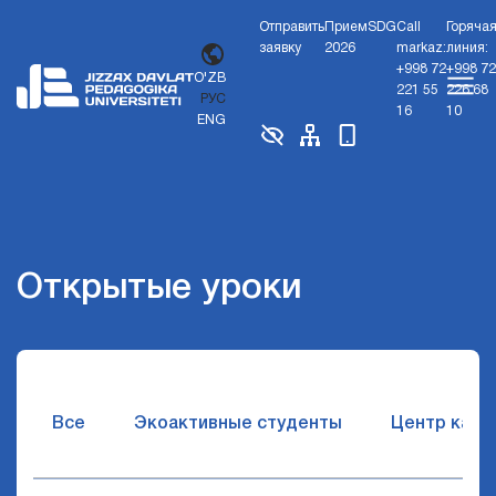
Отправить
Прием
SDG
Call
Горяча
заявку
2026
markaz:
линия:
+998 72
+998 72
O'ZB
221 55
226 68
РУС
16
10
ENG
Открытые уроки
Все
Экоактивные студенты
Центр карь