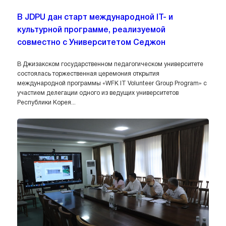
В JDPU дан старт международной IT- и
культурной программе, реализуемой
совместно с Университетом Седжон
В Джизакском государственном педагогическом университете
состоялась торжественная церемония открытия
международной программы «WFK IT Volunteer Group Program» с
участием делегации одного из ведущих университетов
Республики Корея...