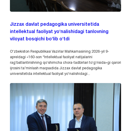
Jizzax davlat pedagogika universitetida
intellektual faoliyat yo‘nalishidagi tanlovning
viloyat bosqichi bo‘lib o‘tdi
O‘zbekiston Respublikasi Vazirlar Mahkamasining 2026-yil 9-
apreldagi «160-son “Intellektual faoliyat natijalarini
ragʻbatlantirishning qoʻshimcha chora-tadbirlari toʻgʻrisida»gi qarori
ijrosini ta’minlash maqsadida Jizzax davlat pedagogika
universitetida intellektual faoliyat yo‘nalishidagi...