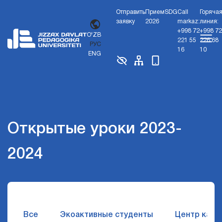
Отправить
Прием
SDG
Call
Горяча
заявку
2026
markaz:
линия:
+998 72
+998 72
O'ZB
221 55
226 68
РУС
16
10
ENG
Открытые уроки 2023-
2024
Все
Экоактивные студенты
Центр карь