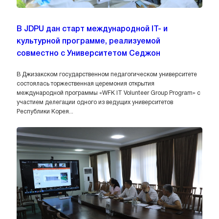
В JDPU дан старт международной IT- и
культурной программе, реализуемой
совместно с Университетом Седжон
В Джизакском государственном педагогическом университете
состоялась торжественная церемония открытия
международной программы «WFK IT Volunteer Group Program» с
участием делегации одного из ведущих университетов
Республики Корея...