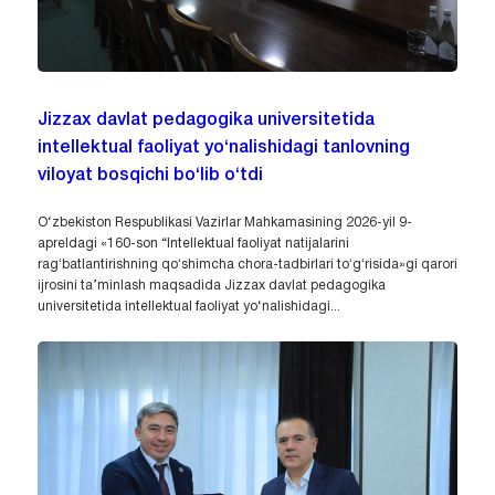
Jizzax davlat pedagogika universitetida
intellektual faoliyat yo‘nalishidagi tanlovning
viloyat bosqichi bo‘lib o‘tdi
O‘zbekiston Respublikasi Vazirlar Mahkamasining 2026-yil 9-
apreldagi «160-son “Intellektual faoliyat natijalarini
ragʻbatlantirishning qoʻshimcha chora-tadbirlari toʻgʻrisida»gi qarori
ijrosini ta’minlash maqsadida Jizzax davlat pedagogika
universitetida intellektual faoliyat yo‘nalishidagi...