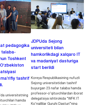
JDPUda Sejong
lat pedagogika
universiteti bilan
i talaba-
hamkorlikdagi xalqaro IT
chun Toshkent
va madaniyat dasturiga
 O‘zbekiston
start berildi
zatsiyasi
Koreya Respublikasining nufuzli
a’rifiy tashrif
Sejong universitetidan tashrif
i.
buyurgan 23 nafar talaba hamda
professor-o‘qituvchilardan iborat
da universitetning
delegatsiya ishtirokida “WFK IT
ituvchilari hamda
Ko‘ngillilar Guruhi Dasturi”ning