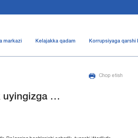
a markazi
Kelajakka qadam
Korrupsiyaga qarshi
Chop etish
k uyingizga …