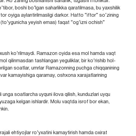
r. Ro‘zaning boshlanishi saharlik, tugashi iftorlikdir.
’tibor, boshi bo‘lgan saharlikka qaratilmasa, bu yaxshilik
r oyiga aylantirilmasligi darkor. Hatto “iftor” so‘zining
r (to‘ygunicha yeyish emas) faqat “og‘izni ochish”
n xush ko‘rilmaydi. Ramazon oyida esa mol hamda vaqt
ol qilinmasdan tashlangan yeguliklar, bir ko‘rishib hol-
orilgan soatlar, umrlar Ramazonning puchga chiqqanining
ravar kamayishiga qaramay, oshxona xarajatlarining
nga soatlarcha uyquni ilova qilish, kunduzlari uyqu
uzaga kelgan ishlardir. Molu vaqtda isrof bor ekan,
mkin.
ajali ehtiyojlar ro‘yxatini kamaytirish hamda oxirat