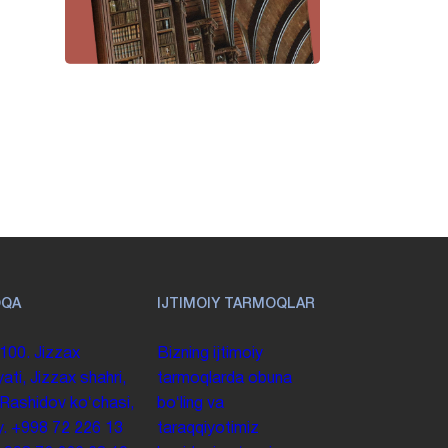
OQA
IJTIMOIY TARMOQLAR
100. Jizzax
Bizning ijtimoiy
yati, Jizzax shahri,
tarmoqlarda obuna
 Rashidov koʻchasi,
boʻling va
y.
+998 72 226 13
taraqqiyotimiz