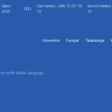
Qabul
Call markaz: +998 72 221 55
Ishonch telefon
SDG
2026
16
10
Universitet
Faoliyat
Talabalarga
Y
n aytib keldik uyingizga …