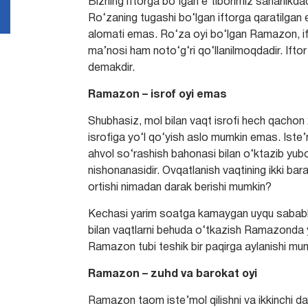
Bizning iftorga bo‘lgan e’tiborimiz saharlikdadi
Ro‘zaning tugashi bo‘lgan iftorga qaratilgan e
alomati emas. Ro‘za oyi bo‘lgan Ramazon, ifto
ma’nosi ham noto‘g‘ri qo‘llanilmoqdadir. Ifto
demakdir.
Ramazon – isrof oyi emas
Shubhasiz, mol bilan vaqt isrofi hech qacho
isrofiga yo‘l qo‘yish aslo mumkin emas. Iste’m
ahvol so‘rashish bahonasi bilan o‘ktazib yub
nishonanasidir. Ovqatlanish vaqtining ikki ba
ortishi nimadan darak berishi mumkin?
Kechasi yarim soatga kamaygan uyqu sababli u
bilan vaqtlarni behuda o‘tkazish Ramazonda y
Ramazon tubi teshik bir paqirga aylanishi mu
Ramazon – zuhd va barokat oyi
Ramazon taom iste’mol qilishni va ikkinchi dar