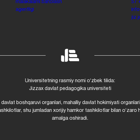
malakalarni baholash
57
agentligi
inf
jiz
Universitetning rasmiy nomi oʻzbek tilida:
Jizzax davlat pedagogika universiteti
i davlat boshqaruvi organlari, mahalliy davlat hokimiyati organlari
shkilotlar, shu jumladan xorijiy hamkor tashkilotlar bilan oʻzaro 
amalga oshiradi.