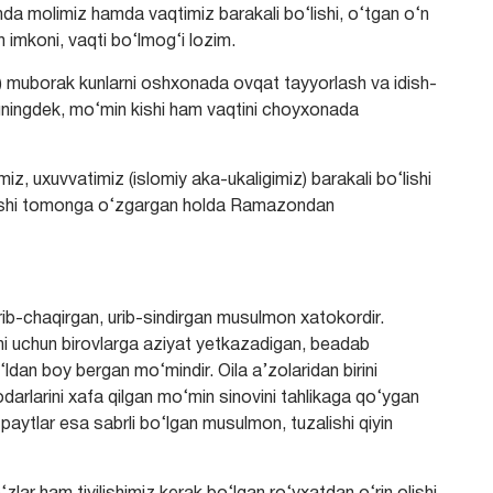
nda molimiz hamda vaqtimiz barakali bo‘lishi, o‘tgan o‘n
h imkoni, vaqti bo‘lmog‘i lozim.
miz) muborak kunlarni oshxonada ovqat tayyorlash va idish-
huningdek, mo‘min kishi ham vaqtini choyxonada
iz, uxuvvatimiz (islomiy aka-ukaligimiz) barakali bo‘lishi
axshi tomonga o‘zgargan holda Ramazondan
ib-chaqirgan, urib-sindirgan musulmon xatokordir.
ni uchun birovlarga aziyat yetkazadigan, beadab
ldan boy bergan mo‘mindir. Oila a’zolaridan birini
darlarini xafa qilgan mo‘min sinovini tahlikaga qo‘ygan
ytlar esa sabrli bo‘lgan musulmon, tuzalishi qiyin