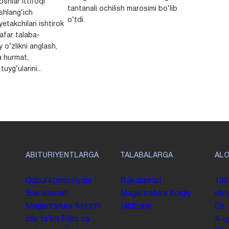
shlar ittifoqi
tantanali ochilish marosimi bo‘lib
shlang‘ich
o‘tdi.
yetakchilari ishtirok
safar talaba-
y o‘zlikni anglash,
a hurmat,
uyg‘ularini...
ABITURIYENTLARGA
TALABALARGA
AL
Qabul komissiyasi
Bakalavriat
130
Bakalavriat
Magistratura
Xorijiy
vilo
Magistratura
Ikkinchi
talabalar
Sh.
oliy taʼlim
Bilim va
4-u