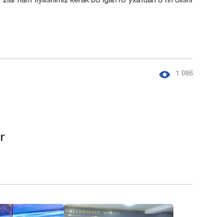
‘zlar ham tiyilishimiz kerak bo‘lgan ro‘yxatdan o‘rin olishi
1 086
r