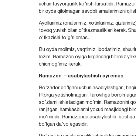
uchun tayyorgarlik ko‘rish fursatidir. Ramazo
bir oyda qilolmagan savobli amallarimizni qilis
Ayollarimiz (onalarimiz, xotinlarimiz, qizlari
tovoq yuvish bilan o‘tkazmasliklari kerak. S
o‘tkazishi to‘g‘ri emas.
Bu oyda molimiz, vaqtimiz, ibodatimiz, shuurim
lozim. Ramazon oyiga kirgandagi holimiz y
chiqmog‘imiz kerak.
Ramazon – asabiylashish oyi emas
Ro‘zador bo‘lgani uchun asabiylashgan, baqir
Iftorga yetisholmagani, tarovihga borolmaga
so‘zlarni ishlatadigan mo‘min, Ramazonini qo‘
ranjitgan, hamkasblarini yoxud masjiddagi biro
mo‘mindir. Ramazonda asabiylashib, boshqa pa
bo‘lgan da’vo egasidir.