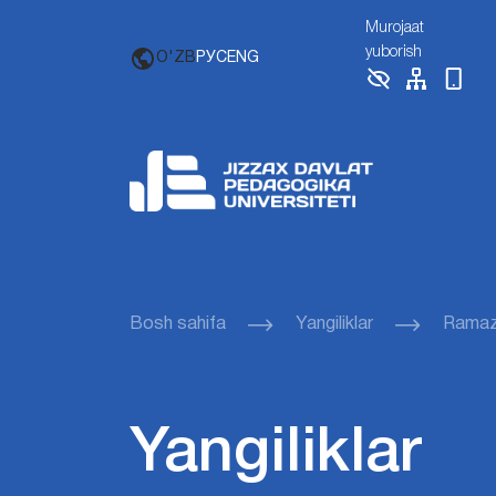
Murojaat
yuborish
O'ZB
РУС
ENG
Bosh sahifa
Yangiliklar
Ramazo
Yangiliklar