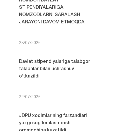
NOMDOR DAVLAT
STIPENDIYALARIGA
NOMZODLARNI SARALASH
JARAYONI DAVOM ETMOQDA
23/07/2026
Davlat stipendiyalariga talabgor
talabalar bilan uchrashuv
o‘tkazildi
22/07/2026
JDPU xodimlarining farzandlari
yozgi sog‘lomlashtirish
oromgohiga kuzatildi