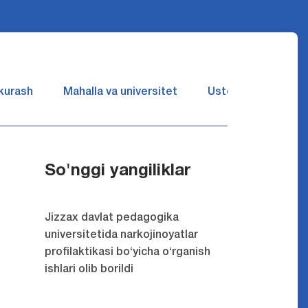
 kurash
Mahalla va universitet
Ustozlar suhbatin 
So'nggi yangiliklar
Jizzax davlat pedagogika
universitetida narkojinoyatlar
profilaktikasi bo‘yicha o‘rganish
ishlari olib borildi