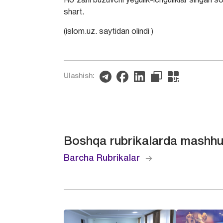
Ro‘zani buzuvchi yegulik-ichguliklar singari so
shart.
(islom.uz. saytidan olindi )
Ulashish:
Boshqa rubrikalarda mashhu
Barcha Rubrikalar