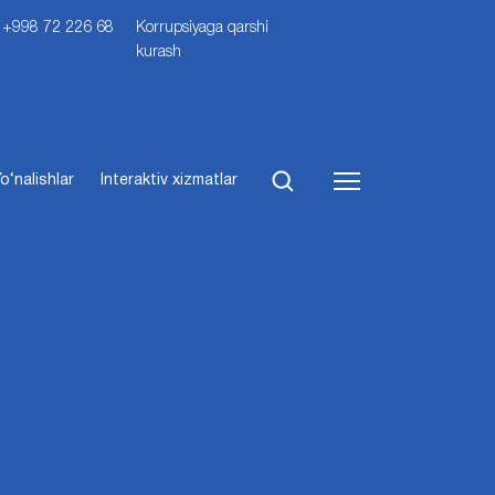
i: +998 72 226 68
Korrupsiyaga qarshi
kurash
o‘nalishlar
Interaktiv xizmatlar