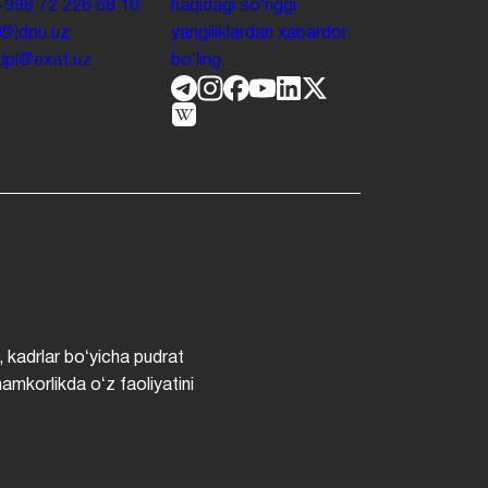
+998 72 226 68 10
haqidagi soʻnggi
o@jdpu.uz
yangiliklardan xabardor
.jdpi@exat.uz
boʻling.
, kadrlar boʻyicha pudrat
hamkorlikda oʻz faoliyatini