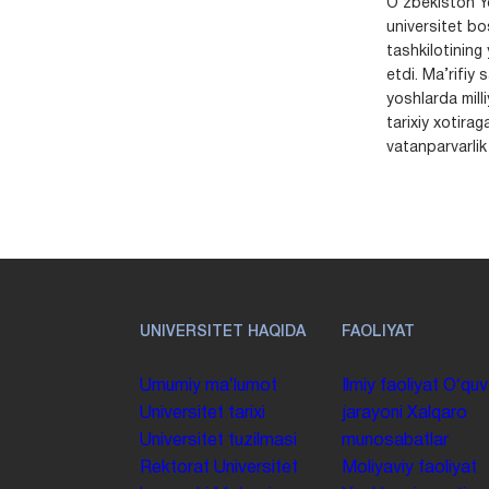
O‘zbekiston Yo
universitet bo
tashkilotining 
etdi. Ma’rifiy 
yoshlarda milli
tarixiy xotirag
vatanparvarlik t
UNIVERSITET HAQIDA
FAOLIYAT
Umumiy maʼlumot
Ilmiy faoliyat
Oʻquv
Universitet tarixi
jarayoni
Xalqaro
Universitet tuzilmasi
munosabatlar
Rektorat
Universitet
Moliyaviy faoliyat