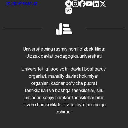
jiz.jdpi@exat.uz
Universitetning rasmiy nomi oʻzbek tilida:
Jizzax davlat pedagogika universiteti
Universitet iqtisodiyotni davlat boshqaruvi
organlari, mahalliy davlat hokimiyati
organlari, kadrlar boʻyicha pudrat
tashkilotlari va boshqa tashkilotlar, shu
jumladan xorijiy hamkor tashkilotlar bilan
oʻzaro hamkorlikda oʻz faoliyatini amalga
oshiradi.