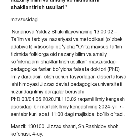
nazariy bilim va amaliy ko‘nikmalarni
shakllantirish usullari
”
mavzusidagi
Nurjanova Yulduz Shukirillayevnaning 13.00.02 –
Ta’lim va tarbiya nazariyasi va metodikasi (o‘zbek
adabiyoti) ixtisosligi bo‘yicha “O‘rta maxsus ta’lim
tizimida folklorga oid nazariy bilim va amaliy
ko‘nikmalarni shakllantirish usullari” mavzusidagi
pedagogika fanlari bo‘yicha falsafa doktori (PhD)
ilmiy darajasini olish uchun tayyorlagan dissertatsiya
ishi himoyasi Jizzax davlat pedagogika universiteti
huzuridagi ilmiy darajalar beruvchi
PhD.03/04.06.2020.Fil.113.02 raqamli Ilmiy kengash
asosidagi bir martalik Ilmiy kengashning 2024-yil 7-
sentabr kuni soat 11:00 dagi majlisida bo‘lib o‘tadi.
Manzil: 130100, Jizzax shahri, Sh.Rashidov shoh
ko‘chasi, 4-uy.