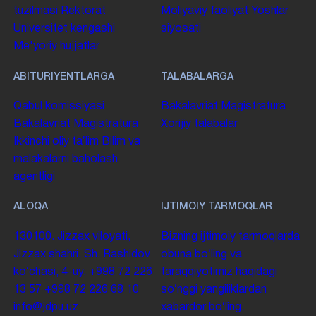
tuzilmasi
Rektorat
Moliyaviy faoliyat
Yoshlar
Universitet kengashi
siyosati
Me'yoriy hujjatlar
ABITURIYENTLARGA
TALABALARGA
Qabul komissiyasi
Bakalavriat
Magistratura
Bakalavriat
Magistratura
Xorijiy talabalar
Ikkinchi oliy taʼlim
Bilim va
malakalarni baholash
agentligi
ALOQA
IJTIMOIY TARMOQLAR
130100. Jizzax viloyati,
Bizning ijtimoiy tarmoqlarda
Jizzax shahri, Sh. Rashidov
obuna boʻling va
koʻchasi, 4-uy.
+998 72 226
taraqqiyotimiz haqidagi
13 57
+998 72 226 68 10
soʻnggi yangiliklardan
info@jdpu.uz
xabardor boʻling.