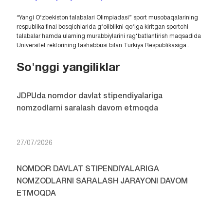
“Yangi O‘zbekiston talabalari Olimpiadasi” sport musobaqalarining
respublika final bosqichlarida g‘oliblikni qo‘lga kiritgan sportchi
talabalar hamda ularning murabbiylarini rag‘batlantirish maqsadida
Universitet rektorining tashabbusi bilan Turkiya Respublikasiga...
So'nggi yangiliklar
JDPUda nomdor davlat stipendiyalariga
nomzodlarni saralash davom etmoqda
27/07/2026
NOMDOR DAVLAT STIPENDIYALARIGA
NOMZODLARNI SARALASH JARAYONI DAVOM
ETMOQDA