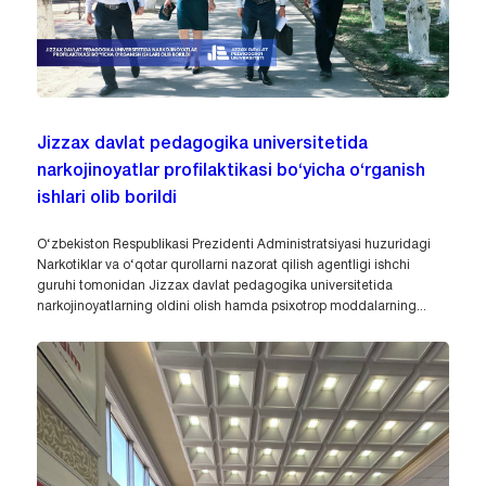
Jizzax davlat pedagogika universitetida
narkojinoyatlar profilaktikasi bo‘yicha o‘rganish
ishlari olib borildi
O‘zbekiston Respublikasi Prezidenti Administratsiyasi huzuridagi
Narkotiklar va o‘qotar qurollarni nazorat qilish agentligi ishchi
guruhi tomonidan Jizzax davlat pedagogika universitetida
narkojinoyatlarning oldini olish hamda psixotrop moddalarning...