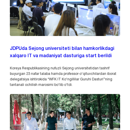
JDPUda Sejong universiteti bilan hamkorlikdagi
xalqaro IT va madaniyat dasturiga start berildi
Koreya Respublikasining nufuzli Sejong universitetidan tashrif
buyurgan 23 nafar talaba hamda professor-o‘qituvchilardan iborat
delegatsiya ishtirokida “WFK IT Ko‘ngillilar Guruhi Dasturi”ning
tantanali ochilish marosimi bo‘lib o‘tdi.