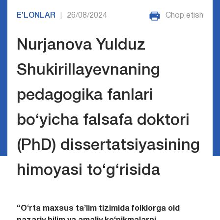
E’LONLAR
26/08/2024
Chop etish
|
Nurjanova Yulduz
Shukirillayevnaning
pedagogika fanlari
bo‘yicha falsafa doktori
(PhD) dissertatsiyasining
himoyasi to‘g‘risida
“
O‘rta maxsus ta’lim tizimida folklorga oid