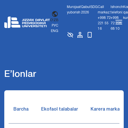
Murojaat
Qabul
SDG
Call
Ishonch
Ko
yuborish
2026
markaz:
telefoni:
qa
+998 72
+998
ku
O'ZB
221 55
72 226
РУС
16
68 10
ENG
E’lonlar
Barcha
Ekofaol talabalar
Karera markazi