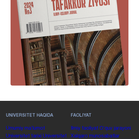
UNIVERSITET HAQIDA
FAOLIYAT
Umumiy maʼlumot
Ilmiy faoliyat
Oʻquv jarayoni
Universitet tarixi
Universitet
Xalqaro munosabatlar