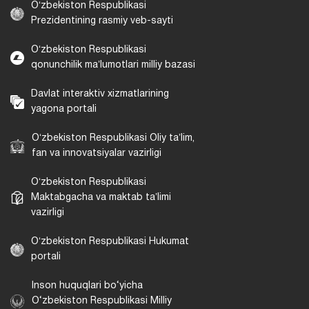
Oʻzbekiston Respublikasi
Prezidentining rasmiy veb-sayti
Oʻzbekiston Respublikasi
qonunchilik maʼlumotlari milliy bazasi
Davlat interaktiv xizmatlarining
yagona portali
Oʻzbekiston Respublikasi Oliy taʼlim,
fan va innovatsiyalar vazirligi
Oʻzbekiston Respublikasi
Maktabgacha va maktab taʼlimi
vazirligi
Oʻzbekiston Respublikasi Hukumat
portali
Inson huquqlari bo‘yicha
O‘zbekiston Respublikasi Milliy