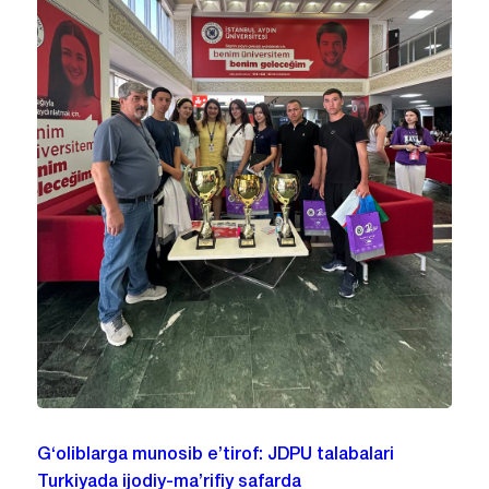
G‘oliblarga munosib e’tirof: JDPU talabalari
Turkiyada ijodiy-ma’rifiy safarda