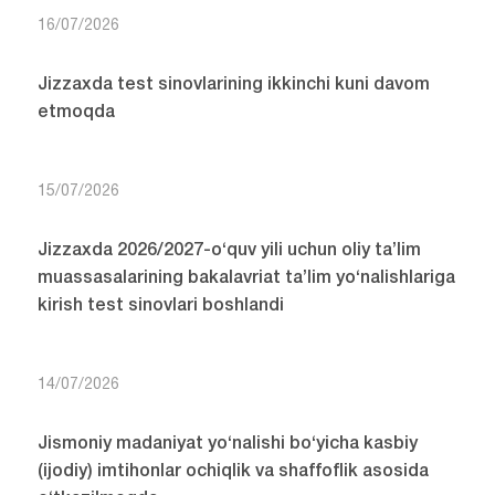
16/07/2026
Jizzaxda test sinovlarining ikkinchi kuni davom
etmoqda
15/07/2026
Jizzaxda 2026/2027-o‘quv yili uchun oliy ta’lim
muassasalarining bakalavriat ta’lim yo‘nalishlariga
kirish test sinovlari boshlandi
14/07/2026
Jismoniy madaniyat yo‘nalishi bo‘yicha kasbiy
(ijodiy) imtihonlar ochiqlik va shaffoflik asosida