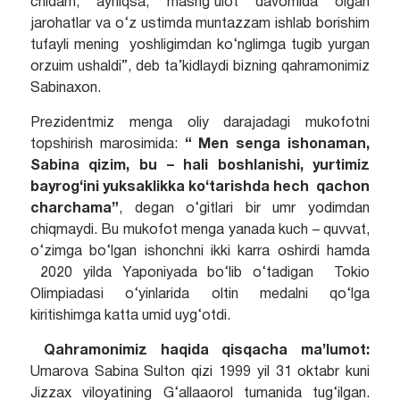
chidam, ayniqsa, mashg‘ulot davomida olgan
jarohatlar va o‘z ustimda muntazzam ishlab borishim
tufayli mening yoshligimdan ko‘nglimga tugib yurgan
orzuim ushaldi”, deb ta’kidlaydi bizning qahramonimiz
Sabinaxon.
Prezidentmiz menga oliy darajadagi mukofotni
topshirish marosimida:
“
Men senga ishonaman,
Sabina qizim, bu – hali boshlanishi, yurtimiz
bayrog‘ini yuksaklikka ko‘tarishda hech qachon
charchama”
, degan o‘gitlari bir umr yodimdan
chiqmaydi. Bu mukofot menga yanada kuch – quvvat,
o‘zimga bo‘lgan ishonchni ikki karra oshirdi hamda
2020 yilda Yaponiyada bo‘lib o‘tadigan Tokio
Olimpiadasi o‘yinlarida oltin medalni qo‘lga
kiritishimga katta umid uyg‘otdi.
Qahramonimiz haqida qisqacha ma’lumot:
Umarova Sabina Sulton qizi 1999 yil 31 oktabr kuni
Jizzax viloyatining G‘allaaorol tumanida tug‘ilgan.