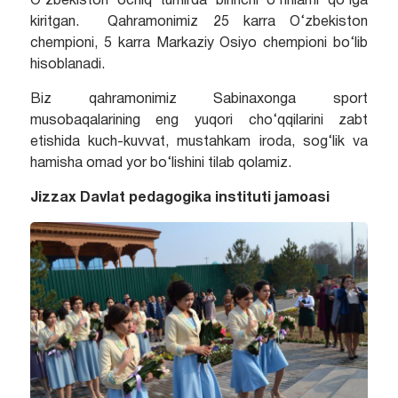
O‘zbekiston ochiq turnirda birinchi o‘rinlarni qo‘lga
kiritgan. Qahramonimiz 25 karra O‘zbekiston
chempioni, 5 karra Markaziy Osiyo chempioni bo‘lib
hisoblanadi.
Biz qahramonimiz Sabinaxonga sport
musobaqalarining eng yuqori cho‘qqilarini zabt
etishida kuch-kuvvat, mustahkam iroda, sog‘lik va
hamisha omad yor bo‘lishini tilab qolamiz.
Jizzax Davlat pedagogika instituti jamoasi