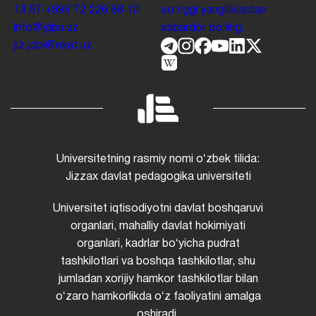
13 57
+998 72 226 68 10
soʻnggi yangiliklardan
info@jdpu.uz
xabardor boʻling.
jiz.jdpi@exat.uz
Universitetning rasmiy nomi oʻzbek tilida:
Jizzax davlat pedagogika universiteti
Universitet iqtisodiyotni davlat boshqaruvi
organlari, mahalliy davlat hokimiyati
organlari, kadrlar boʻyicha pudrat
tashkilotlari va boshqa tashkilotlar, shu
jumladan xorijiy hamkor tashkilotlar bilan
oʻzaro hamkorlikda oʻz faoliyatini amalga
oshiradi.