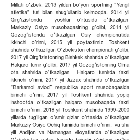
Millati o‘zbek. 2013 yildan bo‘yon sportning “Yengil
atletika” turi bilan shug‘ullanib kelmoqda. 2014 yil
Qirg‘izistonda yoshlar o‘rtasida o‘tkazilgan
Markaziy Osiyo musobaqasining g‘olibi, 2014 yil
Qozog‘istonda o‘tkazilgan Osiy chempionatida
ikkinchi o‘rinni, 2015 yil poytaxtimiz Toshkent
shahrida o‘tkazilgan O‘zbekiston chempionati g‘olibi,
2017 yil Qirg‘izistonning Bishkek shahrida o‘tkazilgan
Halqaro turnir g‘olibi, 2017 yil Qozog‘istonning Olma
ota shahrida o‘tkazilgan Halqaro turnirda faxrli
ikkinchi o‘rinni, 2017 yil Jizzax shahrida o‘tkazilgan
“Barkamol avlod” respublika sport musobaqasida
birinchi o‘rinni, 2017 yil Toshkent shahrida yopiq
inshootda o‘tkazilgan halqaro musobaqada faxrli
birinchi o‘rinni, 2018 yil Toshkent shahrida 1999-2000
yillarda tug‘ilgan o‘smir qizlar o‘rtasida o‘tkazilgan
Markaziy Osiyo Ochiq turnirida birinchi o‘rinni, va shu
yili Andijon va Namangan viloyatlarida o‘tkazilgan