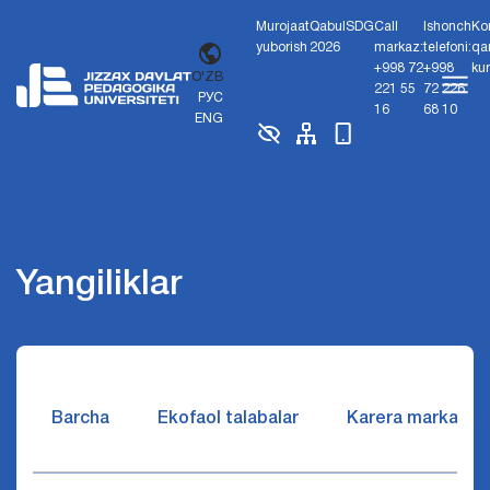
Murojaat
Qabul
SDG
Call
Ishonch
Ko
yuborish
2026
markaz:
telefoni:
qa
+998 72
+998
ku
O'ZB
221 55
72 226
РУС
16
68 10
ENG
Yangiliklar
Barcha
Ekofaol talabalar
Karera markazi