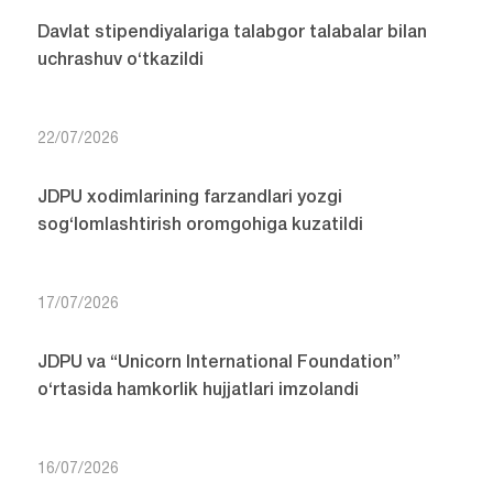
Davlat stipendiyalariga talabgor talabalar bilan
uchrashuv o‘tkazildi
22/07/2026
JDPU xodimlarining farzandlari yozgi
sog‘lomlashtirish oromgohiga kuzatildi
17/07/2026
JDPU va “Unicorn International Foundation”
o‘rtasida hamkorlik hujjatlari imzolandi
16/07/2026