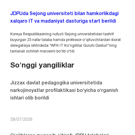
JDPUda Sejong universiteti bilan hamkorlikdagi
xalqaro IT va madaniyat dasturiga start berildi
Koreya Respublikasining nufuzli Sejong universitetidan tashrif
buyurgan 23 nafar talaba hamda professor-o‘qituvchilardan iborat
delegatsiya ishtirokida “WFK IT Ko‘ngillilar Guruhi Dasturi”ning
tantanali ochilish marosimi bo‘lib o‘tdi.
So'nggi yangiliklar
Jizzax davlat pedagogika universitetida
narkojinoyatlar profilaktikasi bo‘yicha o‘rganish
ishlari olib borildi
28/07/2026