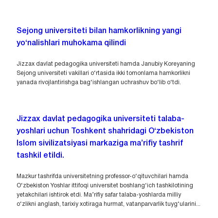
Sejong universiteti bilan hamkorlikning yangi
yo‘nalishlari muhokama qilindi
Jizzax davlat pedagogika universiteti hamda Janubiy Koreyaning
Sejong universiteti vakillari o‘rtasida ikki tomonlama hamkorlikni
yanada rivojlantirishga bag‘ishlangan uchrashuv bo‘lib o‘tdi.
Jizzax davlat pedagogika universiteti talaba-
yoshlari uchun Toshkent shahridagi O‘zbekiston
Islom sivilizatsiyasi markaziga ma’rifiy tashrif
tashkil etildi.
Mazkur tashrifda universitetning professor-o‘qituvchilari hamda
O‘zbekiston Yoshlar ittifoqi universitet boshlang‘ich tashkilotining
yetakchilari ishtirok etdi. Ma’rifiy safar talaba-yoshlarda milliy
o‘zlikni anglash, tarixiy xotiraga hurmat, vatanparvarlik tuyg‘ularini...