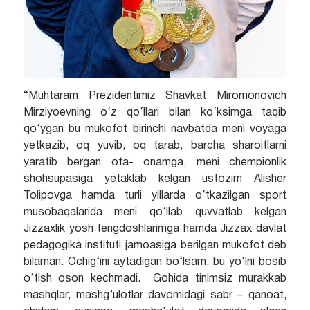
“Muhtaram Prezidentimiz Shavkat Miromonovich
Mirziyoevning o‘z qo‘llari bilan ko‘ksimga taqib
qo‘ygan bu mukofot birinchi navbatda meni voyaga
yetkazib, oq yuvib, oq tarab, barcha sharoitlarni
yaratib bergan ota- onamga, meni chempionlik
shohsupasiga yetaklab kelgan ustozim Alisher
Tolipovga hamda turli yillarda o‘tkazilgan sport
musobaqalarida meni qo‘llab quvvatlab kelgan
Jizzaxlik yosh tengdoshlarimga hamda Jizzax davlat
pedagogika instituti jamoasiga berilgan mukofot deb
bilaman. Ochig‘ini aytadigan bo‘lsam, bu yo‘lni bosib
o‘tish oson kechmadi. Gohida tinimsiz murakkab
mashqlar, mashg‘ulotlar davomidagi sabr – qanoat,