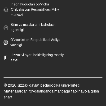
Inson huquqlari bo‘yicha
O‘zbekiston Respublikasi Milliy
markazi
Bilim va malakalarni baholash
agentligi
O‘zbekiston Respublikasi Adliya
vazirligi
Jizzax viloyati hokimligining rasmiy
sayti
© 2026 Jizzax davlat pedagogika universiteti
Materiallardan foydalanganda manbaga faol havola qilish
shart