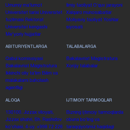
Umumiy maʼlumot
Ilmiy faoliyat
Oʻquv jarayoni
Universitet tarixi
Universitet
Xalqaro munosabatlar
tuzilmasi
Rektorat
Moliyaviy faoliyat
Yoshlar
Universitet kengashi
siyosati
Me'yoriy hujjatlar
ABITURIYENTLARGA
TALABALARGA
Qabul komissiyasi
Bakalavriat
Magistratura
Bakalavriat
Magistratura
Xorijiy talabalar
Ikkinchi oliy taʼlim
Bilim va
malakalarni baholash
agentligi
ALOQA
IJTIMOIY TARMOQLAR
130100. Jizzax viloyati,
Bizning ijtimoiy tarmoqlarda
Jizzax shahri, Sh. Rashidov
obuna boʻling va
koʻchasi, 4-uy.
+998 72 226
taraqqiyotimiz haqidagi