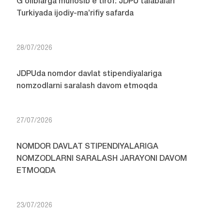
G‘oliblarga munosib e’tirof: JDPU talabalari
Turkiyada ijodiy-ma’rifiy safarda
28/07/2026
JDPUda nomdor davlat stipendiyalariga
nomzodlarni saralash davom etmoqda
27/07/2026
NOMDOR DAVLAT STIPENDIYALARIGA
NOMZODLARNI SARALASH JARAYONI DAVOM
ETMOQDA
23/07/2026