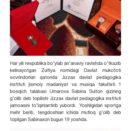
Har yili respublika bo‘ylab an’anaviy ravishda o‘tkazib
kelinayotgan Zulfiya nomidagi Davlat mukofoti
sovrindorlari qatorida Jizzax davlat pedagogika
instituti jismoiy madaniyat va musiqa fakulteti 1
bosqich talabasi Umarova Sabina Sulton qizining
g‘olib deb topilishi Jizzax davlat pedagogika instituti
jamoasini to‘lqinlantirib yubordi. Yoshligidan sportga
mehr berib, tengdoshlari ichida mutloq g‘olib deb
topilgan Sabinaxon bugun 19 yoshda.