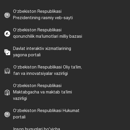
Oʻzbekiston Respublikasi
Prezidentining rasmiy veb-sayti
Oʻzbekiston Respublikasi
qonunchilik maʼlumotlari milliy bazasi
Davlat interaktiv xizmatlarining
yagona portali
Oʻzbekiston Respublikasi Oliy taʼlim,
fan va innovatsiyalar vazirligi
Oʻzbekiston Respublikasi
Maktabgacha va maktab taʼlimi
vazirligi
Oʻzbekiston Respublikasi Hukumat
portali
Inson huquqlari bo‘yicha