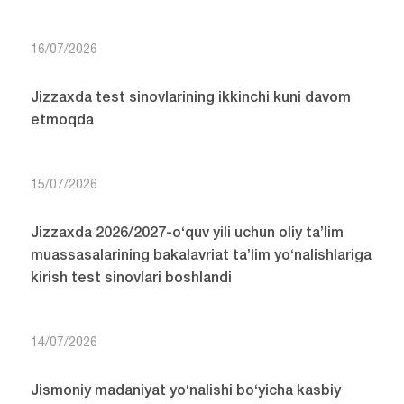
16/07/2026
Jizzaxda test sinovlarining ikkinchi kuni davom
etmoqda
15/07/2026
Jizzaxda 2026/2027-o‘quv yili uchun oliy ta’lim
muassasalarining bakalavriat ta’lim yo‘nalishlariga
kirish test sinovlari boshlandi
14/07/2026
Jismoniy madaniyat yo‘nalishi bo‘yicha kasbiy