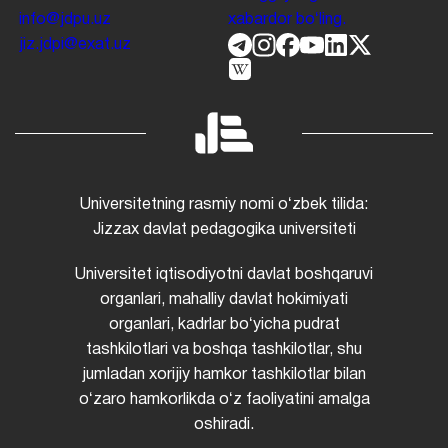
info@jdpu.uz
xabardor boʻling.
jiz.jdpi@exat.uz
Universitetning rasmiy nomi oʻzbek tilida:
Jizzax davlat pedagogika universiteti
Universitet iqtisodiyotni davlat boshqaruvi
organlari, mahalliy davlat hokimiyati
organlari, kadrlar boʻyicha pudrat
tashkilotlari va boshqa tashkilotlar, shu
jumladan xorijiy hamkor tashkilotlar bilan
oʻzaro hamkorlikda oʻz faoliyatini amalga
oshiradi.