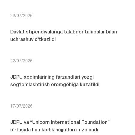
23/07/2026
Davlat stipendiyalariga talabgor talabalar bilan
uchrashuv o‘tkazildi
22/07/2026
JDPU xodimlarining farzandlari yozgi
sog‘lomlashtirish oromgohiga kuzatildi
17/07/2026
JDPU va “Unicorn International Foundation”
o‘rtasida hamkorlik hujjatlari imzolandi