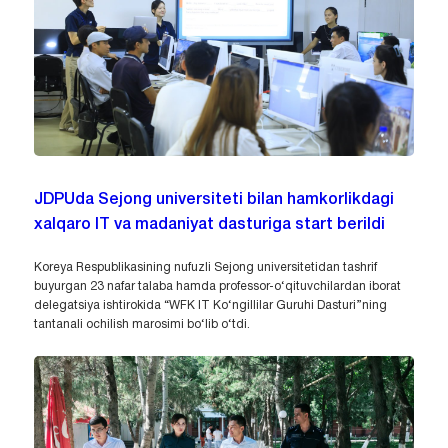
JDPUda Sejong universiteti bilan hamkorlikdagi
xalqaro IT va madaniyat dasturiga start berildi
Koreya Respublikasining nufuzli Sejong universitetidan tashrif
buyurgan 23 nafar talaba hamda professor-o‘qituvchilardan iborat
delegatsiya ishtirokida “WFK IT Ko‘ngillilar Guruhi Dasturi”ning
tantanali ochilish marosimi bo‘lib o‘tdi.