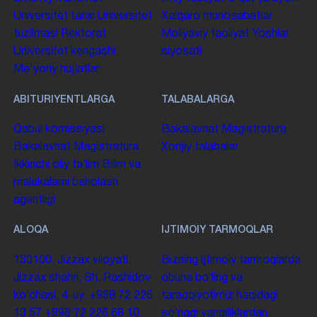
Universitet tarixi
Universitet
Xalqaro munosabatlar
tuzilmasi
Rektorat
Moliyaviy faoliyat
Yoshlar
Universitet kengashi
siyosati
Me'yoriy hujjatlar
ABITURIYENTLARGA
TALABALARGA
Qabul komissiyasi
Bakalavriat
Magistratura
Bakalavriat
Magistratura
Xorijiy talabalar
Ikkinchi oliy taʼlim
Bilim va
malakalarni baholash
agentligi
ALOQA
IJTIMOIY TARMOQLAR
130100. Jizzax viloyati,
Bizning ijtimoiy tarmoqlarda
Jizzax shahri, Sh. Rashidov
obuna boʻling va
koʻchasi, 4-uy.
+998 72 226
taraqqiyotimiz haqidagi
13 57
+998 72 226 68 10
soʻnggi yangiliklardan