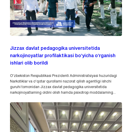
Jizzax davlat pedagogika universitetida
narkojinoyatlar profilaktikasi bo‘yicha o‘rganish
ishlari olib borildi
O‘zbekiston Respublikasi Prezidenti Administratsiyasi huzuridagi
Narkotiklar va o‘qotar qurollarni nazorat qilish agentligi ishchi
guruhi tomonidan Jizzax davlat pedagogika universitetida
narkojinoyatlarning oldini olish hamda psixotrop moddalarning...