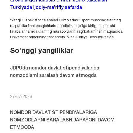
G‘oliblarga munosib e’tirof: JDPU talabalari
Turkiyada ijodiy-ma’rifiy safarda
“Yangi O‘zbekiston talabalari Olimpiadasi” sport musobaqalarining
respublika final bosqichlarida g‘oliblikni qo‘lga kiritgan sportchi
talabalar hamda ularning murabbiylarini rag‘batlantirish maqsadida
Universitet rektorining tashabbusi bilan Turkiya Respublikasiga...
So'nggi yangiliklar
JDPUda nomdor davlat stipendiyalariga
nomzodlarni saralash davom etmoqda
27/07/2026
NOMDOR DAVLAT STIPENDIYALARIGA
NOMZODLARNI SARALASH JARAYONI DAVOM
ETMOQDA