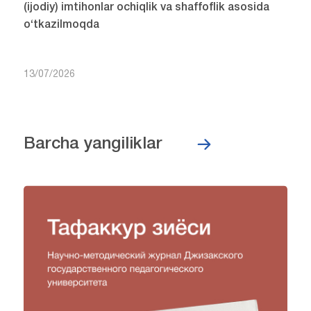
(ijodiy) imtihonlar ochiqlik va shaffoflik asosida
o‘tkazilmoqda
13/07/2026
Barcha yangiliklar