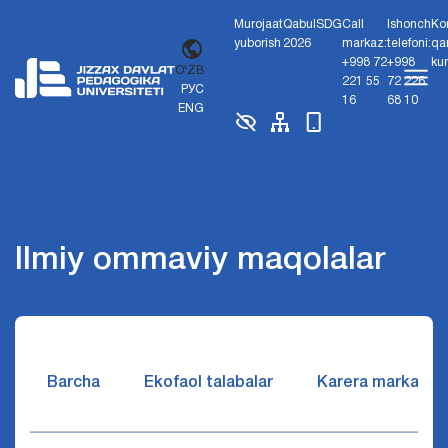
Murojaat
Qabul
SDG
Call
Ishonch
Ko
yuborish
2026
markaz:
telefoni:
qa
+998 72
+998
ku
O'ZB
221 55
72 226
РУС
16
68 10
ENG
Ilmiy ommaviy maqolalar
Barcha
Ekofaol talabalar
Karera markazi