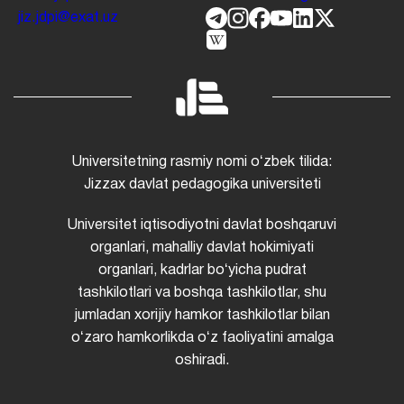
jiz.jdpi@exat.uz
Universitetning rasmiy nomi oʻzbek tilida:
Jizzax davlat pedagogika universiteti
Universitet iqtisodiyotni davlat boshqaruvi
organlari, mahalliy davlat hokimiyati
organlari, kadrlar boʻyicha pudrat
tashkilotlari va boshqa tashkilotlar, shu
jumladan xorijiy hamkor tashkilotlar bilan
oʻzaro hamkorlikda oʻz faoliyatini amalga
oshiradi.