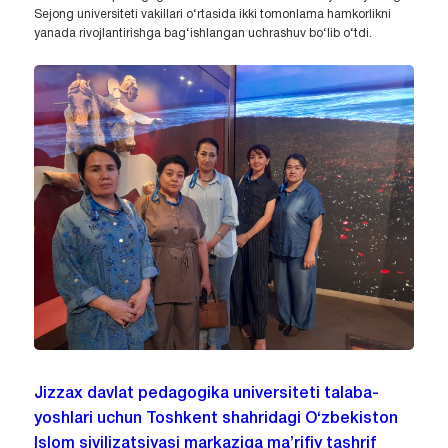
Sejong universiteti vakillari o‘rtasida ikki tomonlama hamkorlikni
yanada rivojlantirishga bag‘ishlangan uchrashuv bo‘lib o‘tdi.
Jizzax davlat pedagogika universiteti talaba-
yoshlari uchun Toshkent shahridagi O‘zbekiston
Islom sivilizatsiyasi markaziga ma’rifiy tashrif