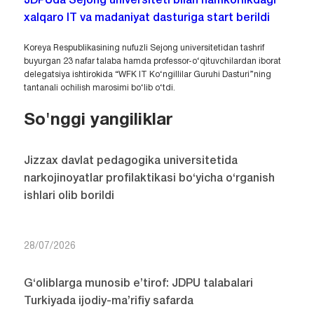
JDPUda Sejong universiteti bilan hamkorlikdagi
xalqaro IT va madaniyat dasturiga start berildi
Koreya Respublikasining nufuzli Sejong universitetidan tashrif
buyurgan 23 nafar talaba hamda professor-o‘qituvchilardan iborat
delegatsiya ishtirokida “WFK IT Ko‘ngillilar Guruhi Dasturi”ning
tantanali ochilish marosimi bo‘lib o‘tdi.
So'nggi yangiliklar
Jizzax davlat pedagogika universitetida
narkojinoyatlar profilaktikasi bo‘yicha o‘rganish
ishlari olib borildi
28/07/2026
G‘oliblarga munosib e’tirof: JDPU talabalari
Turkiyada ijodiy-ma’rifiy safarda