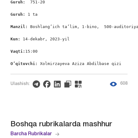
Guruh:
  751-20

Guruh: 
1 ta

Manzil:
 Boshlang’ich ta’lim, 1-bino,  500-auditoriya
Kun: 
14-dekabr, 2023-yil

Vaqti:
15:00

O’qituvchi: 
Xolmirzayeva Aziza Abdilbase qizi
608
Ulashish:
Boshqa rubrikalarda mashhur
Barcha Rubrikalar