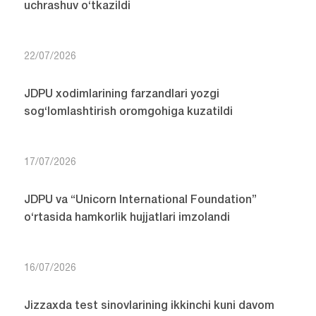
uchrashuv o‘tkazildi
22/07/2026
JDPU xodimlarining farzandlari yozgi
sog‘lomlashtirish oromgohiga kuzatildi
17/07/2026
JDPU va “Unicorn International Foundation”
o‘rtasida hamkorlik hujjatlari imzolandi
16/07/2026
Jizzaxda test sinovlarining ikkinchi kuni davom