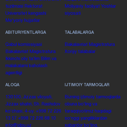
tuzilmasi
Rektorat
Moliyaviy faoliyat
Yoshlar
Universitet kengashi
siyosati
Me'yoriy hujjatlar
ABITURIYENTLARGA
TALABALARGA
Qabul komissiyasi
Bakalavriat
Magistratura
Bakalavriat
Magistratura
Xorijiy talabalar
Ikkinchi oliy taʼlim
Bilim va
malakalarni baholash
agentligi
ALOQA
IJTIMOIY TARMOQLAR
130100. Jizzax viloyati,
Bizning ijtimoiy tarmoqlarda
Jizzax shahri, Sh. Rashidov
obuna boʻling va
koʻchasi, 4-uy.
+998 72 226
taraqqiyotimiz haqidagi
13 57
+998 72 226 68 10
soʻnggi yangiliklardan
info@jdpu.uz
xabardor boʻling.