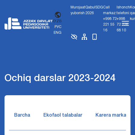
Murojaat
Qabul
SDG
Call
Ishonch
Ko
yuborish
2026
markaz:
telefoni:
qa
+998 72
+998
ku
O'ZB
221 55
72 226
РУС
16
68 10
ENG
Ochiq darslar 2023-2024
Barcha
Ekofaol talabalar
Karera markazi