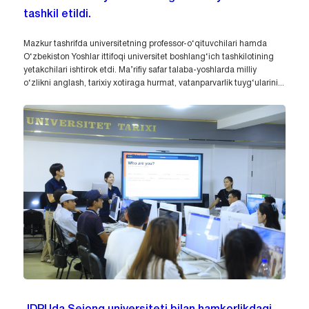
tashkil etildi.
Mazkur tashrifda universitetning professor-o‘qituvchilari hamda
O‘zbekiston Yoshlar ittifoqi universitet boshlang‘ich tashkilotining
yetakchilari ishtirok etdi. Ma’rifiy safar talaba-yoshlarda milliy
o‘zlikni anglash, tarixiy xotiraga hurmat, vatanparvarlik tuyg‘ularini...