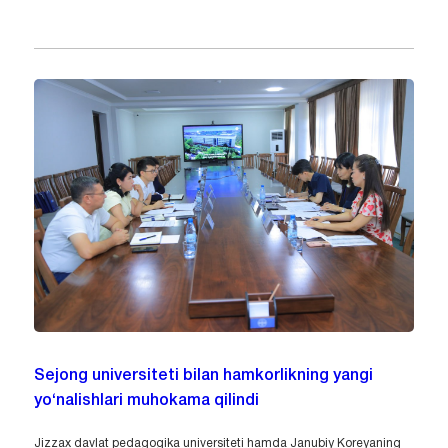
Sejong universiteti bilan hamkorlikning yangi
yo‘nalishlari muhokama qilindi
Jizzax davlat pedagogika universiteti hamda Janubiy Koreyaning