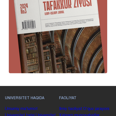
UNIVERSITET HAQIDA
FAOLIYAT
Umumiy maʼlumot
Ilmiy faoliyat
Oʻquv jarayoni
Universitet tarixi
Universitet
Xalqaro munosabatlar