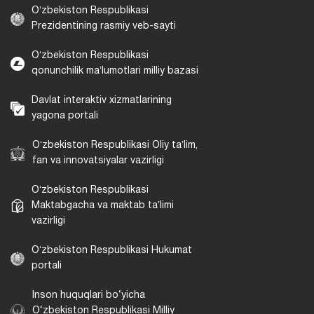
Oʻzbekiston Respublikasi
Prezidentining rasmiy veb-sayti
Oʻzbekiston Respublikasi
qonunchilik maʼlumotlari milliy bazasi
Davlat interaktiv xizmatlarining
yagona portali
Oʻzbekiston Respublikasi Oliy taʼlim,
fan va innovatsiyalar vazirligi
Oʻzbekiston Respublikasi
Maktabgacha va maktab taʼlimi
vazirligi
Oʻzbekiston Respublikasi Hukumat
portali
Inson huquqlari bo‘yicha
O‘zbekiston Respublikasi Milliy