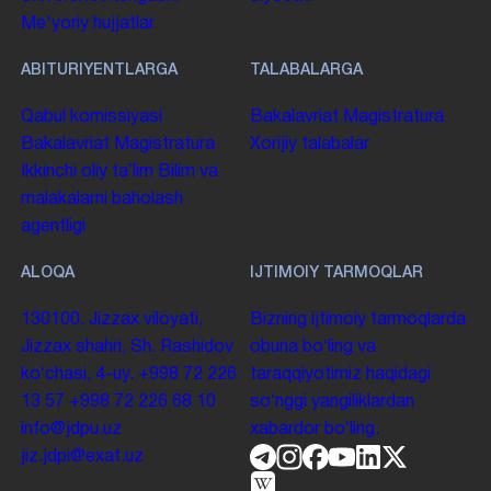
Me'yoriy hujjatlar
ABITURIYENTLARGA
TALABALARGA
Qabul komissiyasi
Bakalavriat
Magistratura
Bakalavriat
Magistratura
Xorijiy talabalar
Ikkinchi oliy taʼlim
Bilim va
malakalarni baholash
agentligi
ALOQA
IJTIMOIY TARMOQLAR
130100. Jizzax viloyati,
Bizning ijtimoiy tarmoqlarda
Jizzax shahri, Sh. Rashidov
obuna boʻling va
koʻchasi, 4-uy.
+998 72 226
taraqqiyotimiz haqidagi
13 57
+998 72 226 68 10
soʻnggi yangiliklardan
info@jdpu.uz
xabardor boʻling.
jiz.jdpi@exat.uz