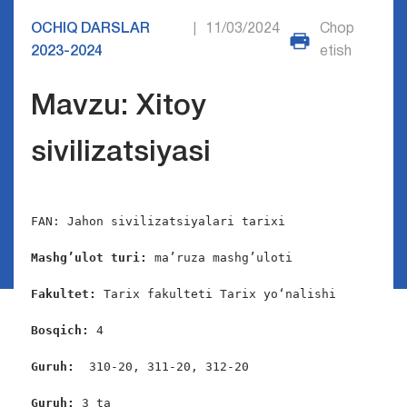
OCHIQ DARSLAR
11/03/2024
Chop
|
2023-2024
etish
Mavzu: Xitoy
sivilizatsiyasi
FAN: Jahon sivilizatsiyalari tarixi

Mashg’ulot turi:
 ma’ruza mashg’uloti

Fakultet:
 Tarix fakulteti Tarix yo‘nalishi

Bosqich: 
4

Guruh:  
310-20, 311-20, 312-20

Guruh: 
3 ta
