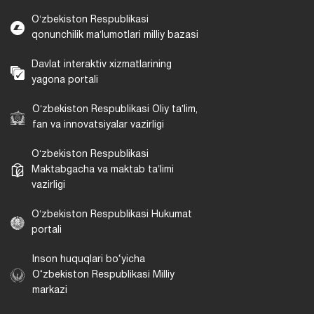
Oʻzbekiston Respublikasi
qonunchilik maʼlumotlari milliy bazasi
Davlat interaktiv xizmatlarining
yagona portali
Oʻzbekiston Respublikasi Oliy taʼlim,
fan va innovatsiyalar vazirligi
Oʻzbekiston Respublikasi
Maktabgacha va maktab taʼlimi
vazirligi
Oʻzbekiston Respublikasi Hukumat
portali
Inson huquqlari bo‘yicha
O‘zbekiston Respublikasi Milliy
markazi