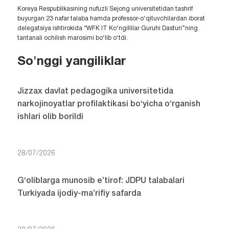
Koreya Respublikasining nufuzli Sejong universitetidan tashrif
buyurgan 23 nafar talaba hamda professor-o‘qituvchilardan iborat
delegatsiya ishtirokida “WFK IT Ko‘ngillilar Guruhi Dasturi”ning
tantanali ochilish marosimi bo‘lib o‘tdi.
So'nggi yangiliklar
Jizzax davlat pedagogika universitetida
narkojinoyatlar profilaktikasi bo‘yicha o‘rganish
ishlari olib borildi
28/07/2026
G‘oliblarga munosib e’tirof: JDPU talabalari
Turkiyada ijodiy-ma’rifiy safarda