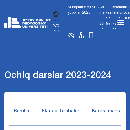
Murojaat
Qabul
SDG
Call
Ishonch
Ko
yuborish
2026
markaz:
telefoni:
qa
+998 72
+998
ku
O'ZB
221 55
72 226
РУС
16
68 10
ENG
Ochiq darslar 2023-2024
Barcha
Ekofaol talabalar
Karera markazi