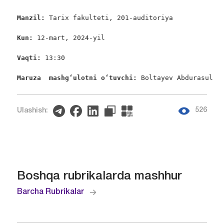
Manzil: 
Tarix fakulteti, 201-auditoriya

Kun: 
12-mart, 2024-yil

Vaqti: 
13:30

Maruza  mashgʻulotni oʻtuvchi: 
Boltayev Abdurasul
526
Ulashish:
Boshqa rubrikalarda mashhur
Barcha Rubrikalar