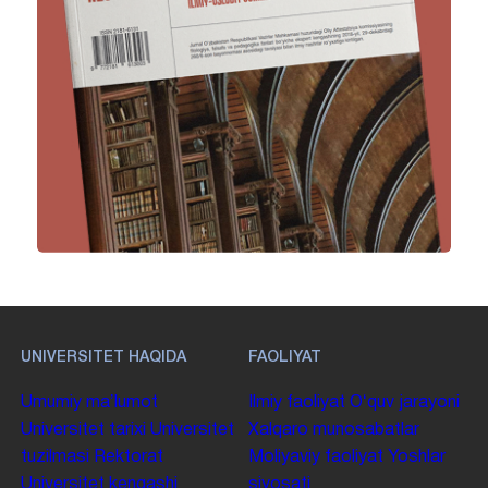
UNIVERSITET HAQIDA
FAOLIYAT
Umumiy maʼlumot
Ilmiy faoliyat
Oʻquv jarayoni
Universitet tarixi
Universitet
Xalqaro munosabatlar
tuzilmasi
Rektorat
Moliyaviy faoliyat
Yoshlar
Universitet kengashi
siyosati