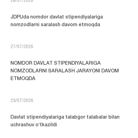
28/07/2026
JDPUda nomdor davlat stipendiyalariga
nomzodlarni saralash davom etmoqda
27/07/2026
NOMDOR DAVLAT STIPENDIYALARIGA
NOMZODLARNI SARALASH JARAYONI DAVOM
ETMOQDA
23/07/2026
Davlat stipendiyalariga talabgor talabalar bilan
uchrashuv o‘tkazildi