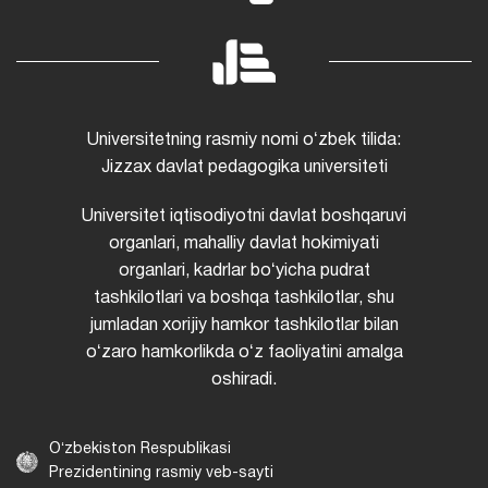
Universitetning rasmiy nomi oʻzbek tilida:
Jizzax davlat pedagogika universiteti
Universitet iqtisodiyotni davlat boshqaruvi
organlari, mahalliy davlat hokimiyati
organlari, kadrlar boʻyicha pudrat
tashkilotlari va boshqa tashkilotlar, shu
jumladan xorijiy hamkor tashkilotlar bilan
oʻzaro hamkorlikda oʻz faoliyatini amalga
oshiradi.
Oʻzbekiston Respublikasi
Prezidentining rasmiy veb-sayti