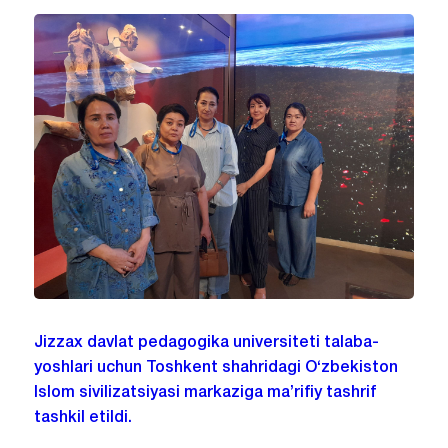
Jizzax davlat pedagogika universiteti talaba-
yoshlari uchun Toshkent shahridagi O‘zbekiston
Islom sivilizatsiyasi markaziga ma’rifiy tashrif
tashkil etildi.