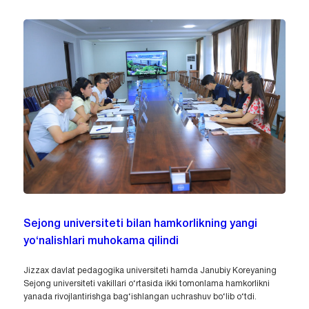
Sejong universiteti bilan hamkorlikning yangi
yo‘nalishlari muhokama qilindi
Jizzax davlat pedagogika universiteti hamda Janubiy Koreyaning
Sejong universiteti vakillari o‘rtasida ikki tomonlama hamkorlikni
yanada rivojlantirishga bag‘ishlangan uchrashuv bo‘lib o‘tdi.