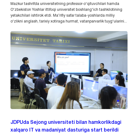
Mazkur tashrifda universitetning professor-o‘qituvchilari hamda
O‘zbekiston Yoshlar ittifoqi universitet boshlang‘ich tashkilotining
yetakchilari ishtirok etdi. Ma’rifiy safar talaba-yoshlarda milliy
o‘zlikni anglash, tarixiy xotiraga hurmat, vatanparvarlik tuyg‘ularini...
JDPUda Sejong universiteti bilan hamkorlikdagi
xalqaro IT va madaniyat dasturiga start berildi