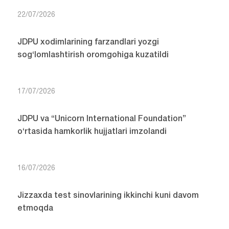
22/07/2026
JDPU xodimlarining farzandlari yozgi
sog‘lomlashtirish oromgohiga kuzatildi
17/07/2026
JDPU va “Unicorn International Foundation”
o‘rtasida hamkorlik hujjatlari imzolandi
16/07/2026
Jizzaxda test sinovlarining ikkinchi kuni davom
etmoqda