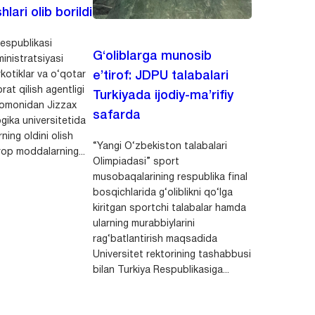
hlari olib borildi
espublikasi
G‘oliblarga munosib
inistratsiyasi
kotiklar va o‘qotar
e’tirof: JDPU talabalari
rat qilish agentligi
Turkiyada ijodiy-ma’rifiy
 tomonidan Jizzax
safarda
gika universitetida
ning oldini olish
“Yangi O‘zbekiston talabalari
op moddalarning...
Olimpiadasi” sport
musobaqalarining respublika final
bosqichlarida g‘oliblikni qo‘lga
kiritgan sportchi talabalar hamda
ularning murabbiylarini
rag‘batlantirish maqsadida
Universitet rektorining tashabbusi
bilan Turkiya Respublikasiga...