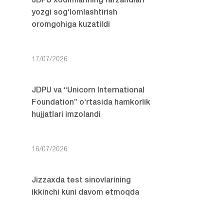
JDPU xodimlarining farzandlari
yozgi sog‘lomlashtirish
oromgohiga kuzatildi
17/07/2026
JDPU va “Unicorn International
Foundation” o‘rtasida hamkorlik
hujjatlari imzolandi
16/07/2026
Jizzaxda test sinovlarining
ikkinchi kuni davom etmoqda