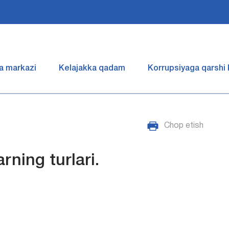
a markazi
Kelajakka qadam
Korrupsiyaga qarshi
Chop etish
ning turlari.