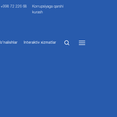
i: +998 72 226 68
Korrupsiyaga qarshi
kurash
o‘nalishlar
Interaktiv xizmatlar