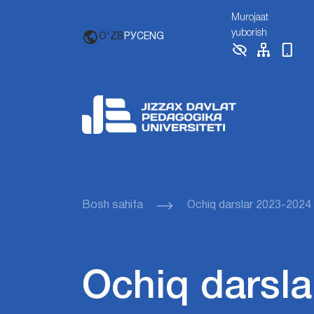
Murojaat
yuborish
O'ZB
РУС
ENG
Bosh sahifa
Ochiq darslar 2023-2024
Ochiq darsla