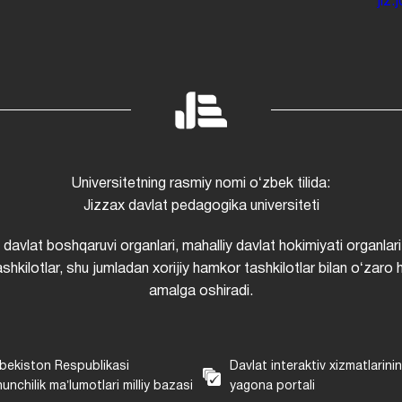
jiz
Universitetning rasmiy nomi oʻzbek tilida:
Jizzax davlat pedagogika universiteti
i davlat boshqaruvi organlari, mahalliy davlat hokimiyati organlari
shkilotlar, shu jumladan xorijiy hamkor tashkilotlar bilan oʻzaro 
amalga oshiradi.
bekiston Respublikasi
Davlat interaktiv xizmatlarini
unchilik maʼlumotlari milliy bazasi
yagona portali