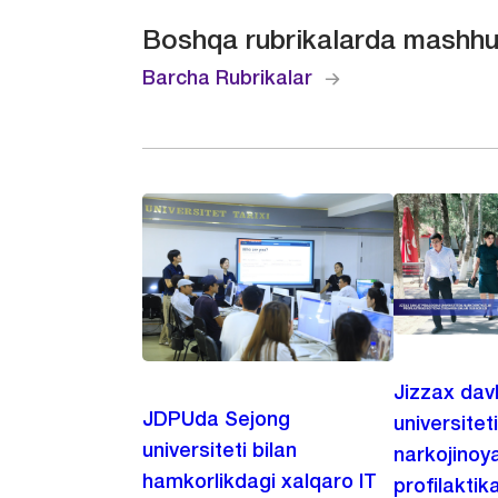
Boshqa rubrikalarda mashhu
Barcha Rubrikalar
Jizzax dav
JDPUda Sejong
universitet
universiteti bilan
narkojinoya
hamkorlikdagi xalqaro IT
profilaktik