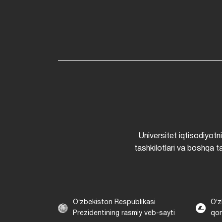
Universitet iqtisodiyotn
tashkilotlari va boshqa ta
Oʻzbekiston Respublikasi
Oʻz
Prezidentining rasmiy veb-sayti
qon