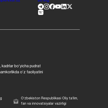
.jdpi@exat.uz
boʻling.
, kadrlar boʻyicha pudrat
hamkorlikda oʻz faoliyatini
ng
Oʻzbekiston Respublikasi Oliy taʼlim,
fan va innovatsiyalar vazirligi