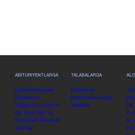
ABITURIYENTLARGA
TALABALARGA
AL
Qabul komissiyasi
Bakalavriat
130
Bakalavriat
Magistratura
Xorijiy
vilo
Magistratura
Ikkinchi
talabalar
Sh.
oliy taʼlim
Bilim va
4-u
malakalarni baholash
57
agentligi
inf