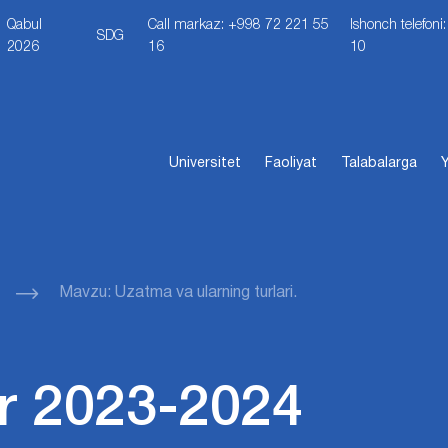
Qabul
Call markaz: +998 72 221 55
Ishonch telefon
SDG
2026
16
10
Universitet
Faoliyat
Talabalarga
Y
Mavzu: Uzatma va ularning turlari.
r 2023-2024