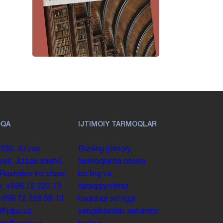
OQA
IJTIMOIY TARMOQLAR
100. Jizzax
Bizning ijtimoiy
yati, Jizzax shahri,
tarmoqlarda obuna
 Rashidov koʻchasi,
boʻling va
y.
+998 72 226 13
taraqqiyotimiz
+998 72 226 68 10
haqidagi soʻnggi
o@jdpu.uz
yangiliklardan xabardor