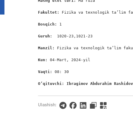
Mashg‘ulot turi:
 Ma`ruza                
Fakultet:
 Fizika va texnologik ta’lim fa
Bosqich: 
1

Guruh:  
1020-23,1021-23

Manzil: 
Fizika va texnologik ta’lim faku
Kun: 
04-Mart, 2024-yil

Vaqti: 
08: 30

O’qituvchi: Ibragimov Abdurahim Rashido
Ulashish: