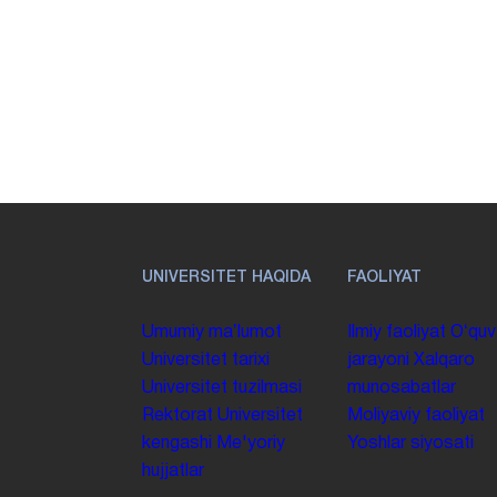
UNIVERSITET HAQIDA
FAOLIYAT
Umumiy maʼlumot
Ilmiy faoliyat
Oʻquv
Universitet tarixi
jarayoni
Xalqaro
Universitet tuzilmasi
munosabatlar
Rektorat
Universitet
Moliyaviy faoliyat
kengashi
Me'yoriy
Yoshlar siyosati
hujjatlar