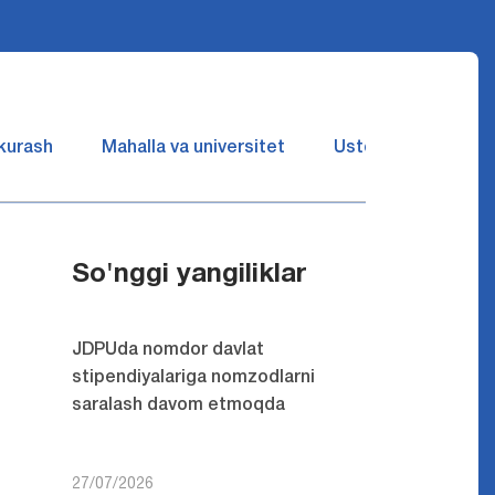
 kurash
Mahalla va universitet
Ustozlar suhbatin 
So'nggi yangiliklar
JDPUda nomdor davlat
stipendiyalariga nomzodlarni
saralash davom etmoqda
27/07/2026