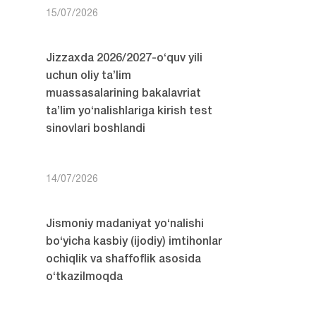
15/07/2026
Jizzaxda 2026/2027-o‘quv yili
uchun oliy ta’lim
muassasalarining bakalavriat
ta’lim yo‘nalishlariga kirish test
sinovlari boshlandi
14/07/2026
Jismoniy madaniyat yo‘nalishi
bo‘yicha kasbiy (ijodiy) imtihonlar
ochiqlik va shaffoflik asosida
o‘tkazilmoqda