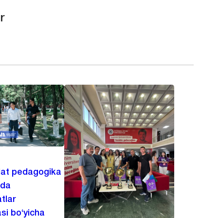
r
lat pedagogika
ida
tlar
asi bo‘yicha