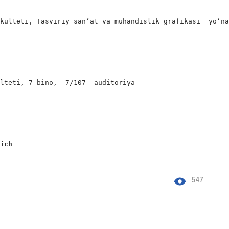
                            

kulteti, Tasviriy san’at va muhandislik grafikasi  yo‘na
lteti, 7-bino,  7/107 -auditoriya

vich
547