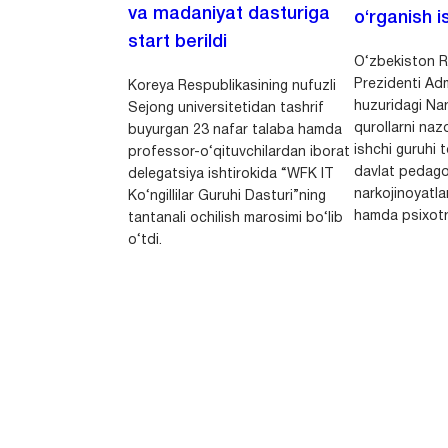
va madaniyat dasturiga
o‘rganish is
start berildi
O‘zbekiston R
Prezidenti Adm
Koreya Respublikasining nufuzli
huzuridagi Nar
Sejong universitetidan tashrif
qurollarni nazo
buyurgan 23 nafar talaba hamda
ishchi guruhi
professor-o‘qituvchilardan iborat
davlat pedago
delegatsiya ishtirokida “WFK IT
narkojinoyatlar
Ko‘ngillilar Guruhi Dasturi”ning
hamda psixotr
tantanali ochilish marosimi bo‘lib
o‘tdi.