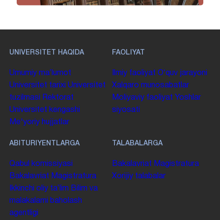
UNIVERSITET HAQIDA
FAOLIYAT
Umumiy maʼlumot
Ilmiy faoliyat
Oʻquv jarayoni
Universitet tarixi
Universitet
Xalqaro munosabatlar
tuzilmasi
Rektorat
Moliyaviy faoliyat
Yoshlar
Universitet kengashi
siyosati
Me'yoriy hujjatlar
ABITURIYENTLARGA
TALABALARGA
Qabul komissiyasi
Bakalavriat
Magistratura
Bakalavriat
Magistratura
Xorijiy talabalar
Ikkinchi oliy taʼlim
Bilim va
malakalarni baholash
agentligi