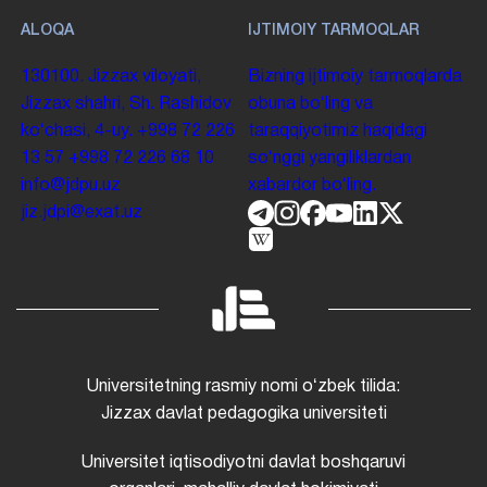
ALOQA
IJTIMOIY TARMOQLAR
130100. Jizzax viloyati,
Bizning ijtimoiy tarmoqlarda
Jizzax shahri, Sh. Rashidov
obuna boʻling va
koʻchasi, 4-uy.
+998 72 226
taraqqiyotimiz haqidagi
13 57
+998 72 226 68 10
soʻnggi yangiliklardan
info@jdpu.uz
xabardor boʻling.
jiz.jdpi@exat.uz
Universitetning rasmiy nomi oʻzbek tilida:
Jizzax davlat pedagogika universiteti
Universitet iqtisodiyotni davlat boshqaruvi