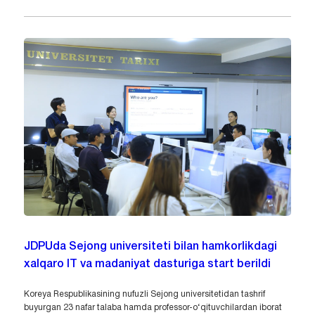
JDPUda Sejong universiteti bilan hamkorlikdagi
xalqaro IT va madaniyat dasturiga start berildi
Koreya Respublikasining nufuzli Sejong universitetidan tashrif
buyurgan 23 nafar talaba hamda professor-o‘qituvchilardan iborat