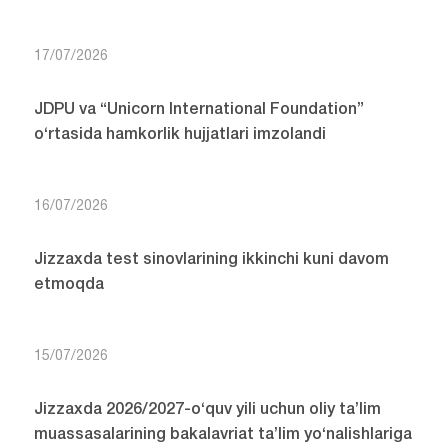
17/07/2026
JDPU va “Unicorn International Foundation”
o‘rtasida hamkorlik hujjatlari imzolandi
16/07/2026
Jizzaxda test sinovlarining ikkinchi kuni davom
etmoqda
15/07/2026
Jizzaxda 2026/2027-o‘quv yili uchun oliy ta’lim
muassasalarining bakalavriat ta’lim yo‘nalishlariga