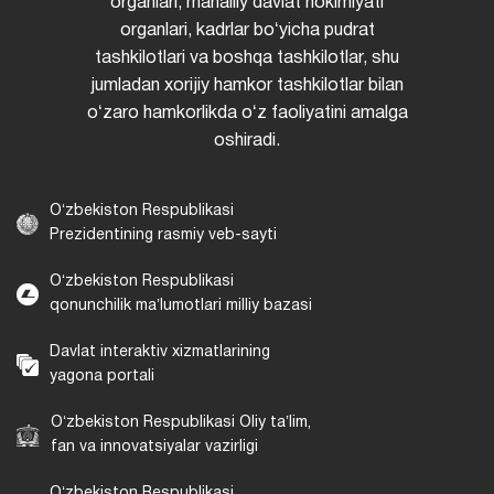
organlari, mahalliy davlat hokimiyati
organlari, kadrlar boʻyicha pudrat
tashkilotlari va boshqa tashkilotlar, shu
jumladan xorijiy hamkor tashkilotlar bilan
oʻzaro hamkorlikda oʻz faoliyatini amalga
oshiradi.
Oʻzbekiston Respublikasi
Prezidentining rasmiy veb-sayti
Oʻzbekiston Respublikasi
qonunchilik maʼlumotlari milliy bazasi
Davlat interaktiv xizmatlarining
yagona portali
Oʻzbekiston Respublikasi Oliy taʼlim,
fan va innovatsiyalar vazirligi
Oʻzbekiston Respublikasi