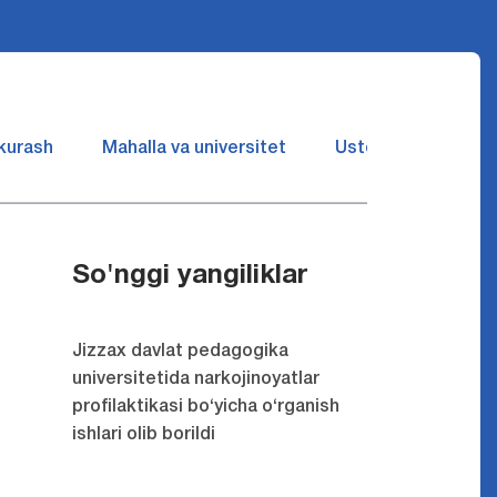
 kurash
Mahalla va universitet
Ustozlar suhbatin 
So'nggi yangiliklar
Jizzax davlat pedagogika
universitetida narkojinoyatlar
profilaktikasi bo‘yicha o‘rganish
ishlari olib borildi