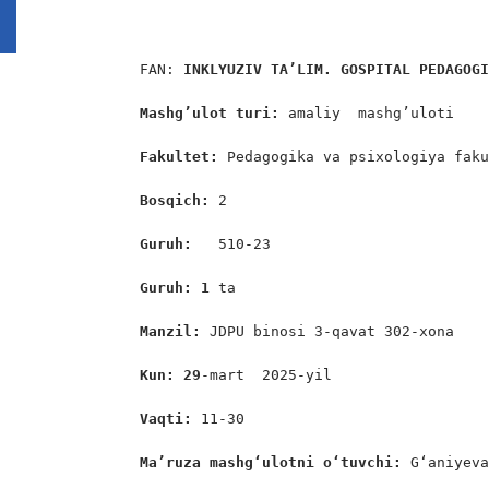
FAN: 
INKLYUZIV TA’LIM. GOSPITAL PEDAGOG
Mashg’ulot turi:
 amaliy  mashg’uloti

Fakultet:
 Pedagogika va psixologiya faku
Bosqich: 
2

Guruh:  
 510-23

Guruh: 1 
ta

Manzil: 
JDPU binosi 3-qavat 302-xona

Kun: 29
-mart  2025-yil

Vaqti: 
11-30

Ma’ruza mashgʻulotni oʻtuvchi: 
G‘aniyeva