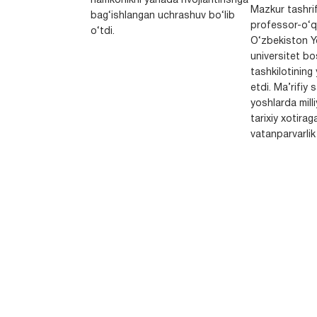
hamkorlikni yanada rivojlantirishga
Mazkur tashrif
bag‘ishlangan uchrashuv bo‘lib
professor-o‘q
o‘tdi.
O‘zbekiston Yo
universitet bo
tashkilotining 
etdi. Ma’rifiy 
yoshlarda milli
tarixiy xotirag
vatanparvarlik t