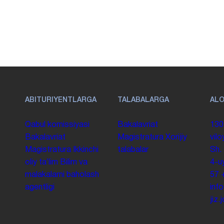
ABITURIYENTLARGA
TALABALARGA
AL
Qabul komissiyasi
Bakalavriat
130
Bakalavriat
Magistratura
Xorijiy
vilo
Magistratura
Ikkinchi
talabalar
Sh.
oliy taʼlim
Bilim va
4-u
malakalarni baholash
57
agentligi
inf
jiz