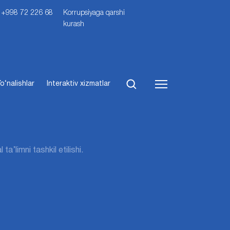
i: +998 72 226 68
Korrupsiyaga qarshi
kurash
o‘nalishlar
Interaktiv xizmatlar
a’limni tashkil etilishi.