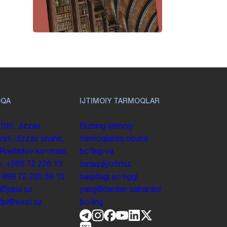
OQA
IJTIMOIY TARMOQLAR
100. Jizzax
Bizning ijtimoiy
yati, Jizzax shahri,
tarmoqlarda obuna
 Rashidov koʻchasi,
boʻling va
y.
+998 72 226 13
taraqqiyotimiz
+998 72 226 68 10
haqidagi soʻnggi
o@jdpu.uz
yangiliklardan xabardor
.jdpi@exat.uz
boʻling.