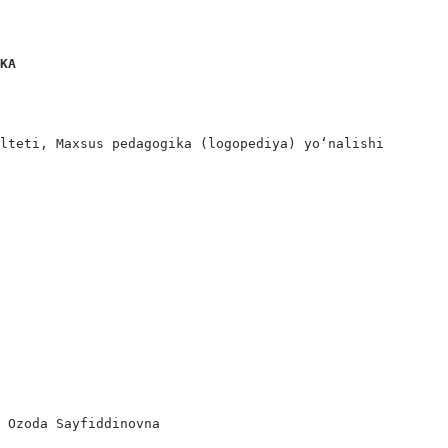
IKA
lteti, Maxsus pedagogika (logopediya) yo‘nalishi

 Ozoda Sayfiddinovna
