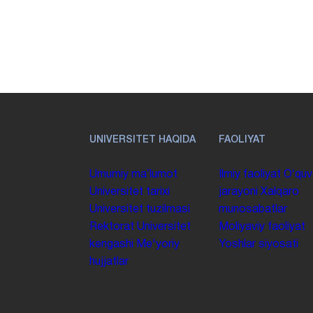
UNIVERSITET HAQIDA
FAOLIYAT
Umumiy maʼlumot
Ilmiy faoliyat
Oʻquv
Universitet tarixi
jarayoni
Xalqaro
Universitet tuzilmasi
munosabatlar
Rektorat
Universitet
Moliyaviy faoliyat
kengashi
Me'yoriy
Yoshlar siyosati
hujjatlar