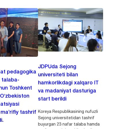
JDPUda Sejong
lat pedagogika
universiteti bilan
i talaba-
hamkorlikdagi xalqaro IT
chun Toshkent
va madaniyat dasturiga
 O‘zbekiston
start berildi
zatsiyasi
Koreya Respublikasining nufuzli
a’rifiy tashrif
Sejong universitetidan tashrif
i.
buyurgan 23 nafar talaba hamda