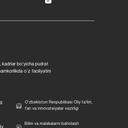
, kadrlar boʻyicha pudrat
hamkorlikda oʻz faoliyatini
ng
Oʻzbekiston Respublikasi Oliy taʼlim,
fan va innovatsiyalar vazirligi
Bilim va malakalarni baholash
iy