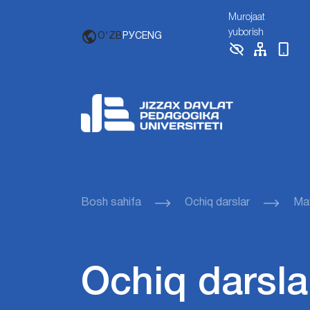
Murojaat
yuborish
O'ZB
РУС
ENG
Bosh sahifa
Ochiq darslar
Mav
Ochiq darsla