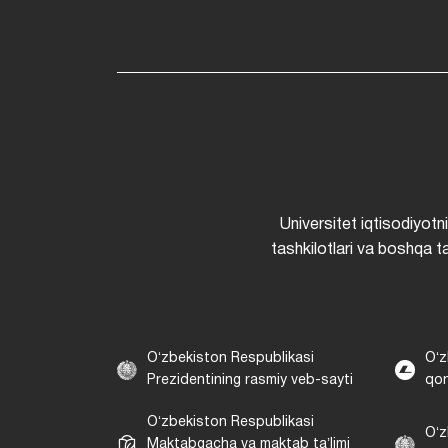
Universitet iqtisodiyotn
tashkilotlari va boshqa ta
Oʻzbekiston Respublikasi
Oʻz
Prezidentining rasmiy veb-sayti
qon
Oʻzbekiston Respublikasi
Oʻz
Maktabgacha va maktab taʼlimi