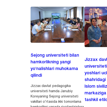
Sejong universiteti bilan
Jizzax dav
hamkorlikning yangi
universitet
yo‘nalishlari muhokama
yoshlari u
qilindi
shahridagi
Jizzax davlat pedagogika
Islom sivili
universiteti hamda Janubiy
markaziga m
Koreyaning Sejong universiteti
tashkil etild
vakillari o‘rtasida ikki tomonlama