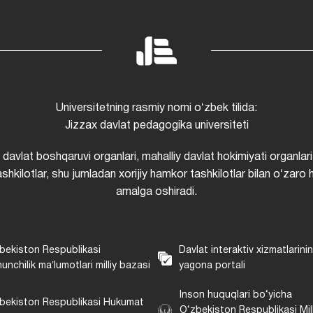
Universitetning rasmiy nomi oʻzbek tilida:
Jizzax davlat pedagogika universiteti
i davlat boshqaruvi organlari, mahalliy davlat hokimiyati organlari
shkilotlar, shu jumladan xorijiy hamkor tashkilotlar bilan oʻzaro 
amalga oshiradi.
bekiston Respublikasi
Davlat interaktiv xizmatlarini
unchilik maʼlumotlari milliy bazasi
yagona portali
Inson huquqlari bo‘yicha
bekiston Respublikasi Hukumat
O‘zbekiston Respublikasi Mill