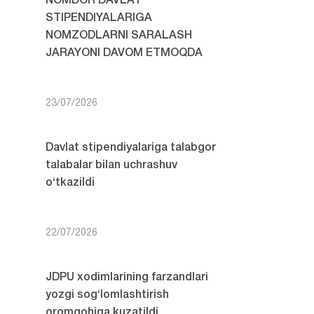
NOMDOR DAVLAT
STIPENDIYALARIGA
NOMZODLARNI SARALASH
JARAYONI DAVOM ETMOQDA
23/07/2026
Davlat stipendiyalariga talabgor
talabalar bilan uchrashuv
o‘tkazildi
22/07/2026
JDPU xodimlarining farzandlari
yozgi sog‘lomlashtirish
oromgohiga kuzatildi