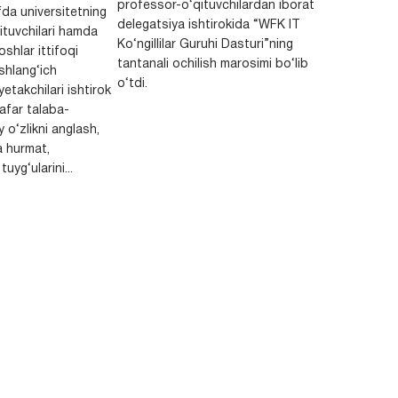
professor-o‘qituvchilardan iborat
da universitetning
delegatsiya ishtirokida “WFK IT
ituvchilari hamda
Ko‘ngillilar Guruhi Dasturi”ning
shlar ittifoqi
tantanali ochilish marosimi bo‘lib
shlang‘ich
o‘tdi.
yetakchilari ishtirok
safar talaba-
y o‘zlikni anglash,
a hurmat,
uyg‘ularini...