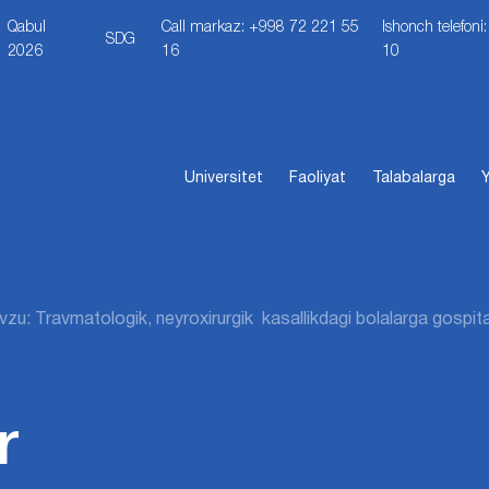
Qabul
Call markaz: +998 72 221 55
Ishonch telefon
SDG
2026
16
10
Universitet
Faoliyat
Talabalarga
Y
zu: Travmatologik, neyroxirurgik kasallikdagi bolalarga gospital t
r