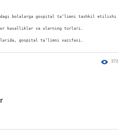
dagi bolalarga gospital ta’limni tashkil etilishi

or kasalliklar va ularning turlari.

klarida, gospital ta’limni vazifasi.
372
r