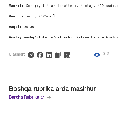
Manzil:
 Xorijiy tillar fakulteti, 4-etaj, 432-audito
Kun: 
5- mart, 2025-yil

Vaqti:
 08:30

Amaliy mashgʻulotni oʻqituvchi: Safina Farida Axato
312
Ulashish:
Boshqa rubrikalarda mashhur
Barcha Rubrikalar