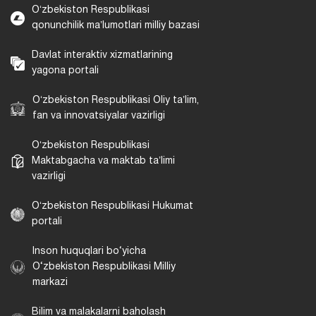
Oʻzbekiston Respublikasi
qonunchilik maʼlumotlari milliy bazasi
Davlat interaktiv xizmatlarining
yagona portali
Oʻzbekiston Respublikasi Oliy taʼlim,
fan va innovatsiyalar vazirligi
Oʻzbekiston Respublikasi
Maktabgacha va maktab taʼlimi
vazirligi
Oʻzbekiston Respublikasi Hukumat
portali
Inson huquqlari bo‘yicha
O‘zbekiston Respublikasi Milliy
markazi
Bilim va malakalarni baholash