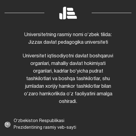
Universitetning rasmiy nomi oʻzbek tilida:
Jizzax davlat pedagogika universiteti
Universitet iqtisodiyotni davlat boshqaruvi
organlari, mahalliy davlat hokimiyati
organlari, kadrlar boʻyicha pudrat
tashkilotlari va boshqa tashkilotlar, shu
jumladan xorijiy hamkor tashkilotlar bilan
oʻzaro hamkorlikda oʻz faoliyatini amalga
oshiradi.
Oʻzbekiston Respublikasi
Prezidentining rasmiy veb-sayti