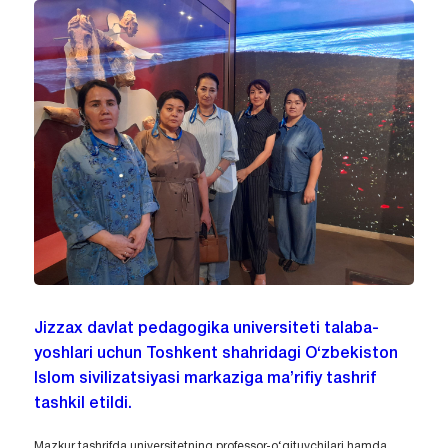
Jizzax davlat pedagogika universiteti talaba-
yoshlari uchun Toshkent shahridagi O‘zbekiston
Islom sivilizatsiyasi markaziga ma’rifiy tashrif
tashkil etildi.
Mazkur tashrifda universitetning professor-o‘qituvchilari hamda