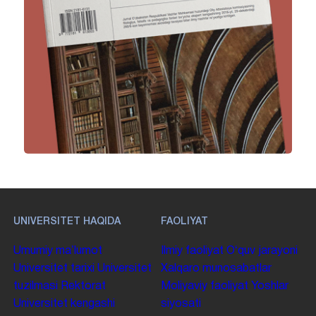
UNIVERSITET HAQIDA
FAOLIYAT
Umumiy maʼlumot
Ilmiy faoliyat
Oʻquv jarayoni
Universitet tarixi
Universitet
Xalqaro munosabatlar
tuzilmasi
Rektorat
Moliyaviy faoliyat
Yoshlar
Universitet kengashi
siyosati