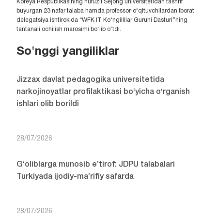
Koreya Respublikasining nufuzli Sejong universitetidan tashrif
buyurgan 23 nafar talaba hamda professor-o‘qituvchilardan iborat
delegatsiya ishtirokida “WFK IT Ko‘ngillilar Guruhi Dasturi”ning
tantanali ochilish marosimi bo‘lib o‘tdi.
So'nggi yangiliklar
Jizzax davlat pedagogika universitetida
narkojinoyatlar profilaktikasi bo‘yicha o‘rganish
ishlari olib borildi
28/07/2026
G‘oliblarga munosib e’tirof: JDPU talabalari
Turkiyada ijodiy-ma’rifiy safarda
28/07/2026