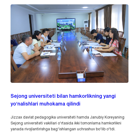
Sejong universiteti bilan hamkorlikning yangi
yo‘nalishlari muhokama qilindi
Jizzax davlat pedagogika universiteti hamda Janubiy Koreyaning
Sejong universiteti vakillari o‘rtasida ikki tomonlama hamkorlikni
yanada rivojlantirishga bag‘ishlangan uchrashuv bo‘lib o‘tdi.