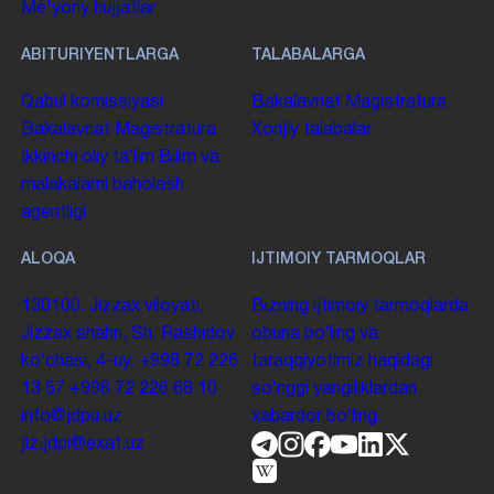
Me'yoriy hujjatlar
ABITURIYENTLARGA
TALABALARGA
Qabul komissiyasi
Bakalavriat
Magistratura
Bakalavriat
Magistratura
Xorijiy talabalar
Ikkinchi oliy taʼlim
Bilim va
malakalarni baholash
agentligi
ALOQA
IJTIMOIY TARMOQLAR
130100. Jizzax viloyati,
Bizning ijtimoiy tarmoqlarda
Jizzax shahri, Sh. Rashidov
obuna boʻling va
koʻchasi, 4-uy.
+998 72 226
taraqqiyotimiz haqidagi
13 57
+998 72 226 68 10
soʻnggi yangiliklardan
info@jdpu.uz
xabardor boʻling.
jiz.jdpi@exat.uz