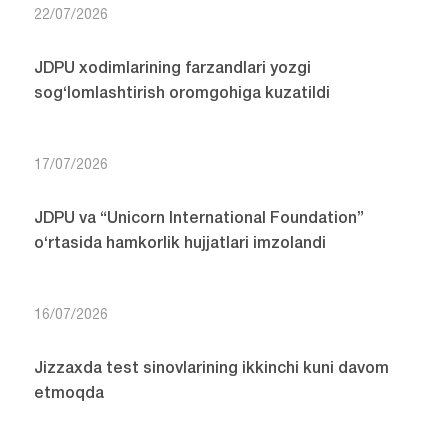
22/07/2026
JDPU xodimlarining farzandlari yozgi
sog‘lomlashtirish oromgohiga kuzatildi
17/07/2026
JDPU va “Unicorn International Foundation”
o‘rtasida hamkorlik hujjatlari imzolandi
16/07/2026
Jizzaxda test sinovlarining ikkinchi kuni davom
etmoqda