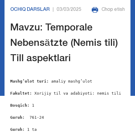
OCHIQ DARSLAR
03/03/2025
Chop etish
|
Mavzu: Temporale
Nebensätzte (Nemis tili)
Till aspektlari
Mashg’ulot turi:
 amaliy mashg’ulot

Fakultet:
 Xorijiy til va adabiyoti: nemis tili

Bosqich: 
1

Guruh:  
761-24

Guruh: 
1 ta
