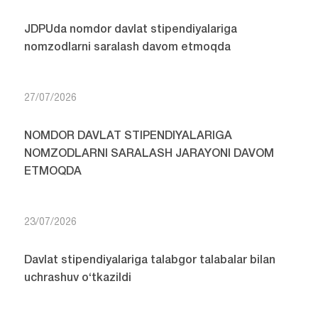
JDPUda nomdor davlat stipendiyalariga
nomzodlarni saralash davom etmoqda
27/07/2026
NOMDOR DAVLAT STIPENDIYALARIGA
NOMZODLARNI SARALASH JARAYONI DAVOM
ETMOQDA
23/07/2026
Davlat stipendiyalariga talabgor talabalar bilan
uchrashuv o‘tkazildi