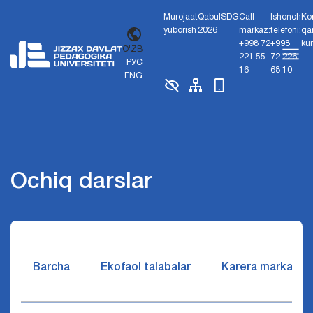
Murojaat
Qabul
SDG
Call
Ishonch
Ko
yuborish
2026
markaz:
telefoni:
qa
+998 72
+998
ku
O'ZB
221 55
72 226
РУС
16
68 10
ENG
Ochiq darslar
Barcha
Ekofaol talabalar
Karera markazi