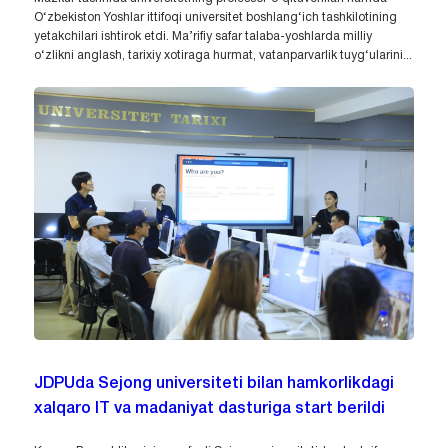
O‘zbekiston Yoshlar ittifoqi universitet boshlang‘ich tashkilotining
yetakchilari ishtirok etdi. Ma’rifiy safar talaba-yoshlarda milliy
o‘zlikni anglash, tarixiy xotiraga hurmat, vatanparvarlik tuyg‘ularini...
JDPUda Sejong universiteti bilan hamkorlikdagi
xalqaro IT va madaniyat dasturiga start berildi