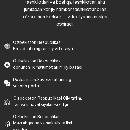
tashkilotlari va boshqa tashkilotlar, shu
jumladan xorijiy hamkor tashkilotlar bilan
oʻzaro hamkorlikda oʻz faoliyatini amalga
oshiradi.
Oʻzbekiston Respublikasi
Prezidentining rasmiy veb-sayti
Oʻzbekiston Respublikasi
qonunchilik maʼlumotlari milliy bazasi
Davlat interaktiv xizmatlarining
yagona portali
Oʻzbekiston Respublikasi Oliy taʼlim,
fan va innovatsiyalar vazirligi
Oʻzbekiston Respublikasi
Maktabgacha va maktab taʼlimi
vazirligi