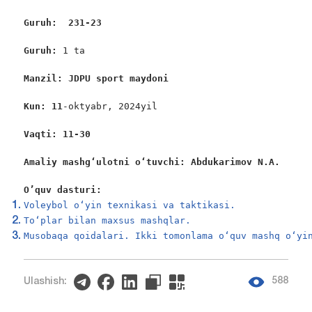
Guruh:  231-23
Guruh: 
1 ta

Manzil: JDPU sport maydoni
Kun: 11
-oktyabr, 2024yil

Vaqti: 11-30
Amaliy mashgʻulotni oʻtuvchi: Abdukarimov N.A. 
O’quv dasturi:
Voleybol o‘yin texnikasi va taktikasi.
To‘plar bilan maxsus mashqlar.
Musobaqa qoidalari. Ikki tomonlama o‘quv mashq o‘yi
588
Ulashish: