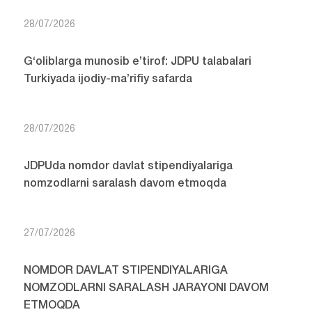
28/07/2026
G‘oliblarga munosib e’tirof: JDPU talabalari
Turkiyada ijodiy-ma’rifiy safarda
28/07/2026
JDPUda nomdor davlat stipendiyalariga
nomzodlarni saralash davom etmoqda
27/07/2026
NOMDOR DAVLAT STIPENDIYALARIGA
NOMZODLARNI SARALASH JARAYONI DAVOM
ETMOQDA