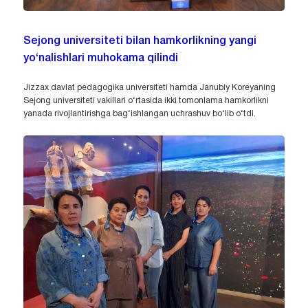
Sejong universiteti bilan hamkorlikning yangi
yo‘nalishlari muhokama qilindi
Jizzax davlat pedagogika universiteti hamda Janubiy Koreyaning
Sejong universiteti vakillari o‘rtasida ikki tomonlama hamkorlikni
yanada rivojlantirishga bag‘ishlangan uchrashuv bo‘lib o‘tdi.