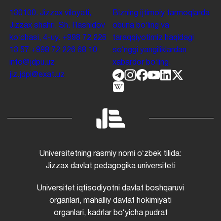
130100. Jizzax viloyati,
Bizning ijtimoiy tarmoqlarda
Jizzax shahri, Sh. Rashidov
obuna boʻling va
koʻchasi, 4-uy.
+998 72 226
taraqqiyotimiz haqidagi
13 57
+998 72 226 68 10
soʻnggi yangiliklardan
info@jdpu.uz
xabardor boʻling.
jiz.jdpi@exat.uz
Universitetning rasmiy nomi oʻzbek tilida:
Jizzax davlat pedagogika universiteti
Universitet iqtisodiyotni davlat boshqaruvi
organlari, mahalliy davlat hokimiyati
organlari, kadrlar boʻyicha pudrat