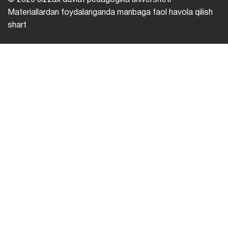
© 2026 Jizzax davlat pedagogika universiteti
Materiallardan foydalanganda manbaga faol havola qilish
shart