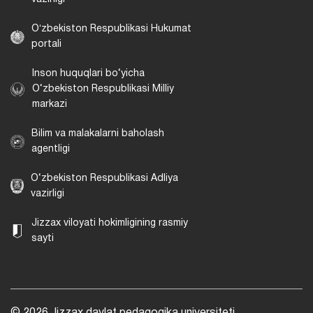
Oʻzbekiston Respublikasi Hukumat
portali
Inson huquqlari bo‘yicha
O‘zbekiston Respublikasi Milliy
markazi
Bilim va malakalarni baholash
agentligi
O‘zbekiston Respublikasi Adliya
vazirligi
Jizzax viloyati hokimligining rasmiy
sayti