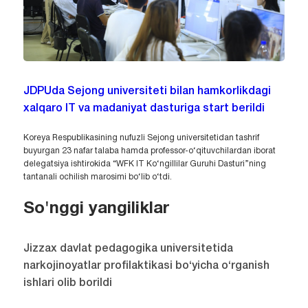
JDPUda Sejong universiteti bilan hamkorlikdagi
xalqaro IT va madaniyat dasturiga start berildi
Koreya Respublikasining nufuzli Sejong universitetidan tashrif
buyurgan 23 nafar talaba hamda professor-o‘qituvchilardan iborat
delegatsiya ishtirokida “WFK IT Ko‘ngillilar Guruhi Dasturi”ning
tantanali ochilish marosimi bo‘lib o‘tdi.
So'nggi yangiliklar
Jizzax davlat pedagogika universitetida
narkojinoyatlar profilaktikasi bo‘yicha o‘rganish
ishlari olib borildi