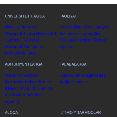
UNIVERSITET HAQIDA
FAOLIYAT
Umumiy maʼlumot
Ilmiy faoliyat
Oʻquv jarayoni
Universitet tarixi
Universitet
Xalqaro munosabatlar
tuzilmasi
Rektorat
Moliyaviy faoliyat
Yoshlar
Universitet kengashi
siyosati
Me'yoriy hujjatlar
ABITURIYENTLARGA
TALABALARGA
Qabul komissiyasi
Bakalavriat
Magistratura
Bakalavriat
Magistratura
Xorijiy talabalar
Ikkinchi oliy taʼlim
Bilim va
malakalarni baholash
agentligi
ALOQA
IJTIMOIY TARMOQLAR