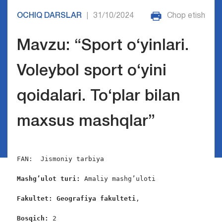
OCHIQ DARSLAR
31/10/2024
Chop etish
|
Mavzu: “Sport o‘yinlari.
Voleybol sport o‘yini
qoidalari. To‘plar bilan
maxsus mashqlar”
FAN:  Jismoniy tarbiya

Mashg’ulot turi:
 Amaliy mashg’uloti

Fakultet: Geografiya fakulteti
,

Bosqich: 
2
