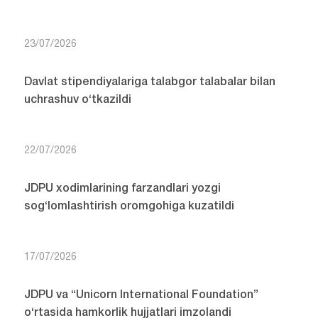
23/07/2026
Davlat stipendiyalariga talabgor talabalar bilan
uchrashuv o‘tkazildi
22/07/2026
JDPU xodimlarining farzandlari yozgi
sog‘lomlashtirish oromgohiga kuzatildi
17/07/2026
JDPU va “Unicorn International Foundation”
o‘rtasida hamkorlik hujjatlari imzolandi