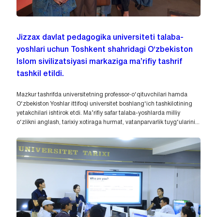
Jizzax davlat pedagogika universiteti talaba-
yoshlari uchun Toshkent shahridagi O‘zbekiston
Islom sivilizatsiyasi markaziga ma’rifiy tashrif
tashkil etildi.
Mazkur tashrifda universitetning professor-o‘qituvchilari hamda
O‘zbekiston Yoshlar ittifoqi universitet boshlang‘ich tashkilotining
yetakchilari ishtirok etdi. Ma’rifiy safar talaba-yoshlarda milliy
o‘zlikni anglash, tarixiy xotiraga hurmat, vatanparvarlik tuyg‘ularini...