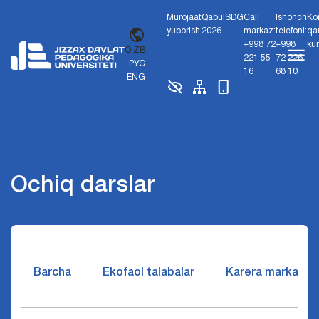
Murojaat
Qabul
SDG
Call
Ishonch
Ko
yuborish
2026
markaz:
telefoni:
qa
+998 72
+998
ku
O'ZB
221 55
72 226
РУС
16
68 10
ENG
Ochiq darslar
Barcha
Ekofaol talabalar
Karera markazi