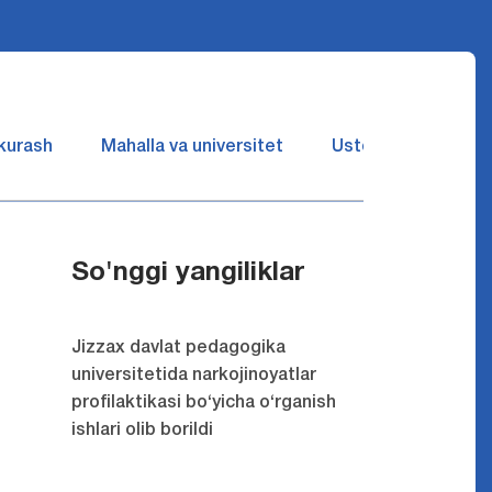
 kurash
Mahalla va universitet
Ustozlar suhbatin 
So'nggi yangiliklar
Jizzax davlat pedagogika
universitetida narkojinoyatlar
profilaktikasi bo‘yicha o‘rganish
ishlari olib borildi