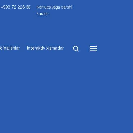
i: +998 72 226 68
Korrupsiyaga qarshi
kurash
o‘nalishlar
Interaktiv xizmatlar