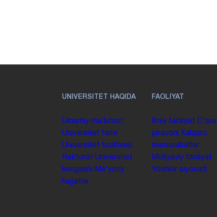
UNIVERSITET HAQIDA
FAOLIYAT
Umumiy maʼlumot
Ilmiy faoliyat
Oʻquv
Universitet tarixi
jarayoni
Xalqaro
Universitet tuzilmasi
munosabatlar
Rektorat
Universitet
Moliyaviy faoliyat
kengashi
Me'yoriy
Yoshlar siyosati
hujjatlar