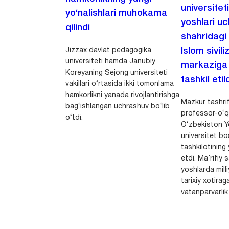
universitet
yo‘nalishlari muhokama
yoshlari u
qilindi
shahridagi
Jizzax davlat pedagogika
Islom sivili
universiteti hamda Janubiy
markaziga m
Koreyaning Sejong universiteti
tashkil etild
vakillari o‘rtasida ikki tomonlama
hamkorlikni yanada rivojlantirishga
Mazkur tashrif
bag‘ishlangan uchrashuv bo‘lib
professor-o‘q
o‘tdi.
O‘zbekiston Yo
universitet bo
tashkilotining 
etdi. Ma’rifiy 
yoshlarda milli
tarixiy xotirag
vatanparvarlik t