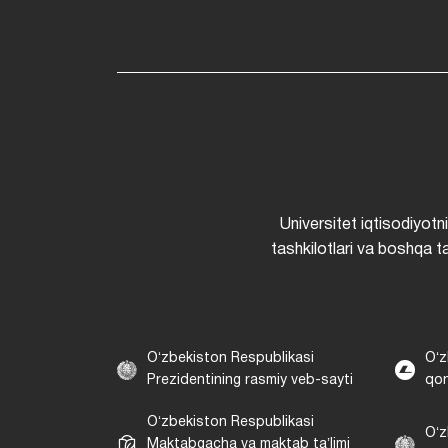
Universitet iqtisodiyotn
tashkilotlari va boshqa ta
Oʻzbekiston Respublikasi
Oʻz
Prezidentining rasmiy veb-sayti
qon
Oʻzbekiston Respublikasi
Oʻz
Maktabgacha va maktab taʼlimi