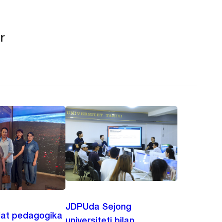
r
JDPUda Sejong
lat pedagogika
universiteti bilan