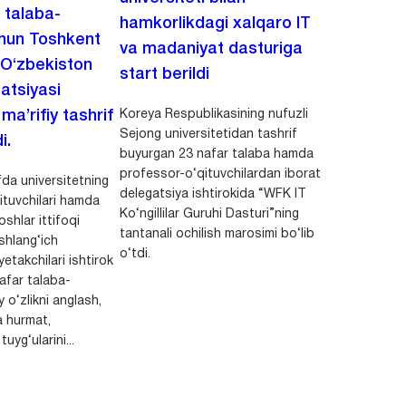
i talaba-
hamkorlikdagi xalqaro IT
chun Toshkent
va madaniyat dasturiga
 O‘zbekiston
start berildi
zatsiyasi
Koreya Respublikasining nufuzli
a’rifiy tashrif
Sejong universitetidan tashrif
i.
buyurgan 23 nafar talaba hamda
professor-o‘qituvchilardan iborat
da universitetning
delegatsiya ishtirokida “WFK IT
ituvchilari hamda
Ko‘ngillilar Guruhi Dasturi”ning
shlar ittifoqi
tantanali ochilish marosimi bo‘lib
shlang‘ich
o‘tdi.
yetakchilari ishtirok
safar talaba-
y o‘zlikni anglash,
a hurmat,
uyg‘ularini...