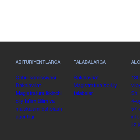
ABITURIYENTLARGA
TALABALARGA
AL
Qabul komissiyasi
Bakalavriat
130
Bakalavriat
Magistratura
Xorijiy
vilo
Magistratura
Ikkinchi
talabalar
Sh.
oliy taʼlim
Bilim va
4-u
malakalarni baholash
57
agentligi
inf
jiz