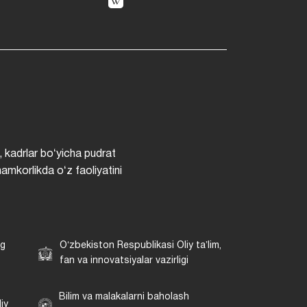
, kadrlar boʻyicha pudrat
hamkorlikda oʻz faoliyatini
ng
Oʻzbekiston Respublikasi Oliy taʼlim,
fan va innovatsiyalar vazirligi
Bilim va malakalarni baholash
iy