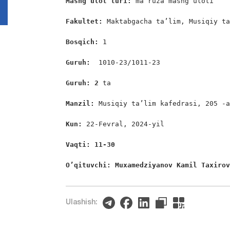
Mashg‘ulot turi:
 ma’ruza mashg‘uloti

Fakultet:
 Maktabgacha ta’lim, Musiqiy ta
Bosqich: 
1

Guruh:  
1010-23/1011-23

Guruh: 2
 ta

Manzil: 
Musiqiy ta’lim kafedrasi, 205 -a
Kun: 
22-Fevral, 2024-yil

Vaqti: 11-30
O’qituvchi: Muxamedziyanov Kamil Taxiro
Ulashish: