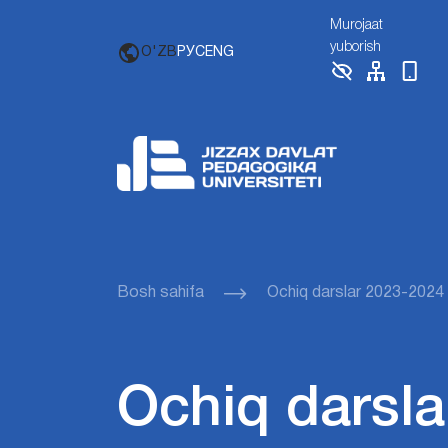
Murojaat
yuborish
O'ZB
РУС
ENG
Bosh sahifa
Ochiq darslar 2023-2024
Ochiq darsla