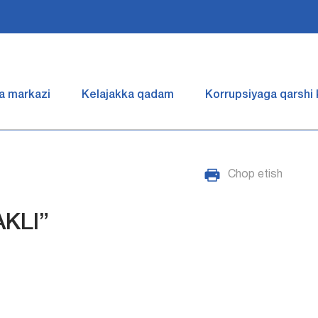
a markazi
Kelajakka qadam
Korrupsiyaga qarshi
Chop etish
KLI”