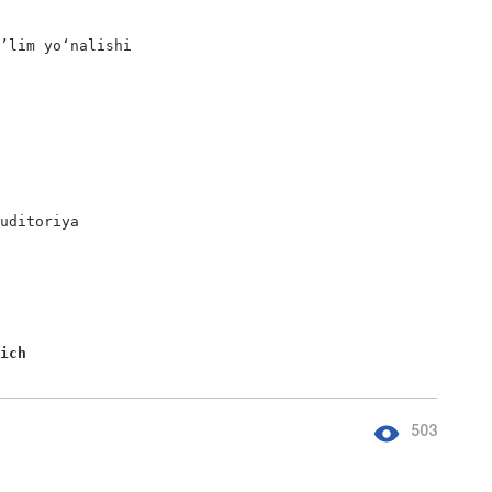
’lim yo‘nalishi

uditoriya

vich
503