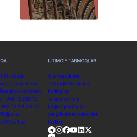
OQA
IJTIMOIY TARMOQLAR
100. Jizzax
Bizning ijtimoiy
yati, Jizzax shahri,
tarmoqlarda obuna
 Rashidov koʻchasi,
boʻling va
y.
+998 72 226 13
taraqqiyotimiz
+998 72 226 68 10
haqidagi soʻnggi
o@jdpu.uz
yangiliklardan xabardor
.jdpi@exat.uz
boʻling.