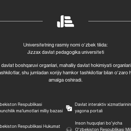
Universitetning rasmiy nomi oʻzbek tilida:
Jizzax davlat pedagogika universiteti
i davlat boshqaruvi organlari, mahalliy davlat hokimiyati organlari
shkilotlar, shu jumladan xorijiy hamkor tashkilotlar bilan oʻzaro 
amalga oshiradi.
bekiston Respublikasi
Davlat interaktiv xizmatlarini
unchilik maʼlumotlari milliy bazasi
yagona portali
Inson huquqlari bo‘yicha
bekiston Respublikasi Hukumat
O‘zbekiston Respublikasi Mill