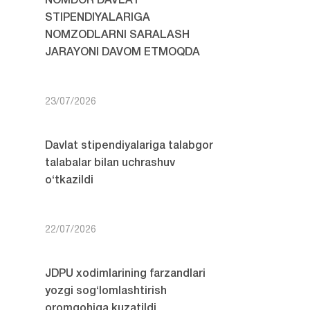
NOMDOR DAVLAT
STIPENDIYALARIGA
NOMZODLARNI SARALASH
JARAYONI DAVOM ETMOQDA
23/07/2026
Davlat stipendiyalariga talabgor
talabalar bilan uchrashuv
o‘tkazildi
22/07/2026
JDPU xodimlarining farzandlari
yozgi sog‘lomlashtirish
oromgohiga kuzatildi