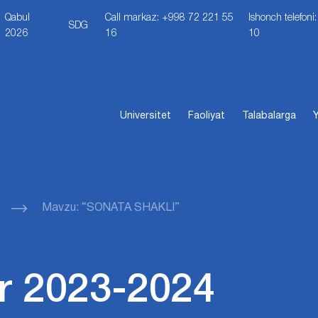
Qabul
Call markaz: +998 72 221 55
Ishonch telefon
SDG
2026
16
10
Universitet
Faoliyat
Talabalarga
Y
Mavzu: “SONATA SHAKLI”
r 2023-2024