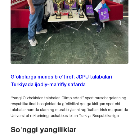
G‘oliblarga munosib e’tirof: JDPU talabalari
Turkiyada ijodiy-ma’rifiy safarda
“Yangi O‘zbekiston talabalari Olimpiadasi” sport musobaqalarining
respublika final bosqichlarida g‘oliblikni qo‘lga kiritgan sportchi
talabalar hamda ularning murabbiylarini rag‘batlantirish maqsadida
Universitet rektorining tashabbusi bilan Turkiya Respublikasiga...
So'nggi yangiliklar