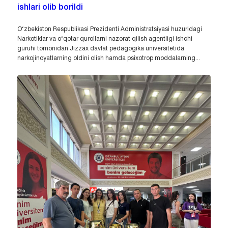
ishlari olib borildi
O‘zbekiston Respublikasi Prezidenti Administratsiyasi huzuridagi
Narkotiklar va o‘qotar qurollarni nazorat qilish agentligi ishchi
guruhi tomonidan Jizzax davlat pedagogika universitetida
narkojinoyatlarning oldini olish hamda psixotrop moddalarning...