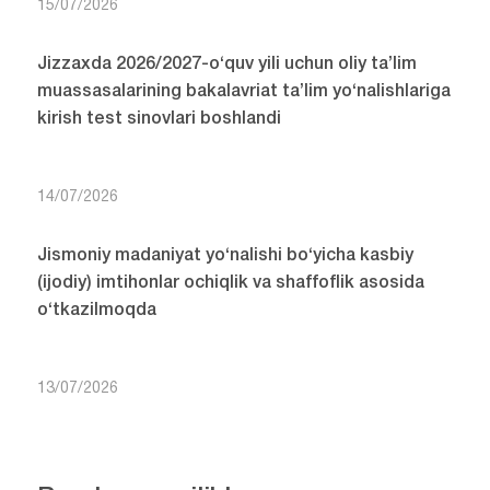
15/07/2026
Jizzaxda 2026/2027-o‘quv yili uchun oliy ta’lim
muassasalarining bakalavriat ta’lim yo‘nalishlariga
kirish test sinovlari boshlandi
14/07/2026
Jismoniy madaniyat yo‘nalishi bo‘yicha kasbiy
(ijodiy) imtihonlar ochiqlik va shaffoflik asosida
o‘tkazilmoqda
13/07/2026