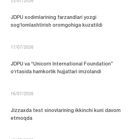
22/07/2026
JDPU xodimlarining farzandlari yozgi
sog‘lomlashtirish oromgohiga kuzatildi
17/07/2026
JDPU va “Unicorn International Foundation”
o‘rtasida hamkorlik hujjatlari imzolandi
16/07/2026
Jizzaxda test sinovlarining ikkinchi kuni davom
etmoqda