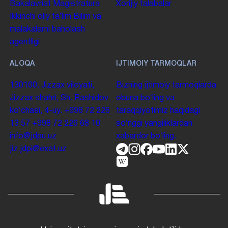
Bakalavriat
Magistratura
Xorijiy talabalar
Ikkinchi oliy taʼlim
Bilim va
malakalarni baholash
agentligi
ALOQA
IJTIMOIY TARMOQLAR
130100. Jizzax viloyati,
Bizning ijtimoiy tarmoqlarda
Jizzax shahri, Sh. Rashidov
obuna boʻling va
koʻchasi, 4-uy.
+998 72 226
taraqqiyotimiz haqidagi
13 57
+998 72 226 68 10
soʻnggi yangiliklardan
info@jdpu.uz
xabardor boʻling.
jiz.jdpi@exat.uz