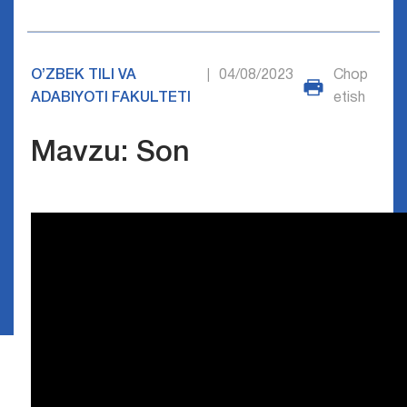
O’ZBEK TILI VA
04/08/2023
Chop
|
ADABIYOTI FAKULTETI
etish
Mavzu: Son