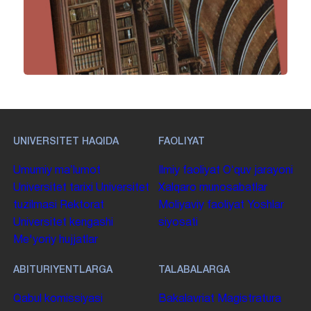
UNIVERSITET HAQIDA
FAOLIYAT
Umumiy maʼlumot
Ilmiy faoliyat
Oʻquv jarayoni
Universitet tarixi
Universitet
Xalqaro munosabatlar
tuzilmasi
Rektorat
Moliyaviy faoliyat
Yoshlar
Universitet kengashi
siyosati
Me'yoriy hujjatlar
ABITURIYENTLARGA
TALABALARGA
Qabul komissiyasi
Bakalavriat
Magistratura