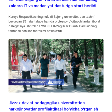
xalqaro IT va madaniyat dasturiga start berildi
Koreya Respublikasining nufuzli Sejong universitetidan tashrif
buyurgan 23 nafar talaba hamda professor-o‘qituvchilardan iborat
delegatsiya ishtirokida “WFK IT Ko‘ngillilar Guruhi Dasturi”ning
tantanali ochilish marosimi bo‘lib o‘tdi.
Jizzax davlat pedagogika universitetida
narkojinoyatlar profilaktikasi bo‘yicha o‘rganish