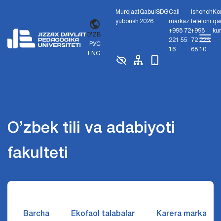
Murojaat
Qabul
SDG
Call
Ishonch
Ko
yuborish
2026
markaz:
telefoni:
qa
+998 72
+998
ku
O'ZB
221 55
72 226
РУС
16
68 10
ENG
O’zbek tili va adabiyoti
fakulteti
Barcha
Ekofaol talabalar
Karera markazi