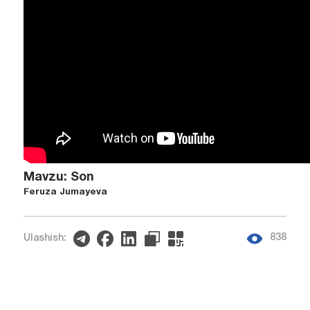
Mavzu: Son
Feruza Jumayeva
838
Ulashish: