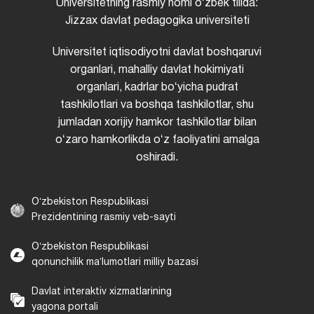
Universitetning rasmiy nomi oʻzbek tilida:
Jizzax davlat pedagogika universiteti
Universitet iqtisodiyotni davlat boshqaruvi
organlari, mahalliy davlat hokimiyati
organlari, kadrlar boʻyicha pudrat
tashkilotlari va boshqa tashkilotlar, shu
jumladan xorijiy hamkor tashkilotlar bilan
oʻzaro hamkorlikda oʻz faoliyatini amalga
oshiradi.
Oʻzbekiston Respublikasi
Prezidentining rasmiy veb-sayti
Oʻzbekiston Respublikasi
qonunchilik maʼlumotlari milliy bazasi
Davlat interaktiv xizmatlarining
yagona portali