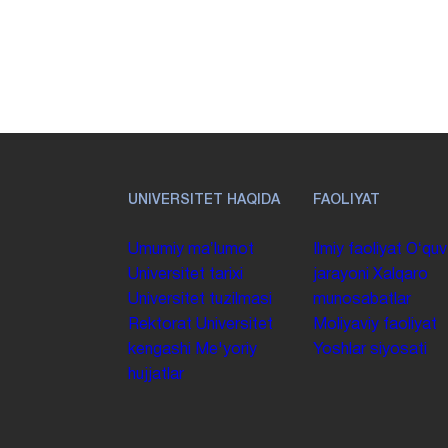
UNIVERSITET HAQIDA
FAOLIYAT
Umumiy maʼlumot
Ilmiy faoliyat
Oʻquv
Universitet tarixi
jarayoni
Xalqaro
Universitet tuzilmasi
munosabatlar
Rektorat
Universitet
Moliyaviy faoliyat
kengashi
Me'yoriy
Yoshlar siyosati
hujjatlar