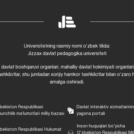
Universitetning rasmiy nomi oʻzbek tilida:
Jizzax davlat pedagogika universiteti
i davlat boshqaruvi organlari, mahalliy davlat hokimiyati organlari
shkilotlar, shu jumladan xorijiy hamkor tashkilotlar bilan oʻzaro 
amalga oshiradi.
bekiston Respublikasi
Davlat interaktiv xizmatlarini
unchilik maʼlumotlari milliy bazasi
yagona portali
Inson huquqlari bo‘yicha
bekiston Respublikasi Hukumat
O‘zbekiston Respublikasi Mill