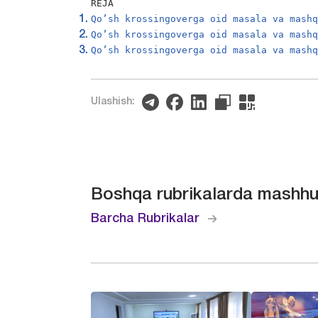
REJA
Qo’sh krossingoverga oid masala va mash
Qo’sh krossingoverga oid masala va mash
Qo’sh krossingoverga oid masala va mash
Ulashish:
Boshqa rubrikalarda mashhu
Barcha Rubrikalar