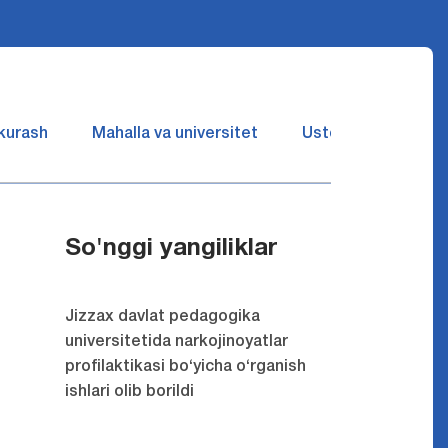
 kurash
Mahalla va universitet
Ustozlar suhbatin 
So'nggi yangiliklar
Jizzax davlat pedagogika
universitetida narkojinoyatlar
profilaktikasi bo‘yicha o‘rganish
ishlari olib borildi