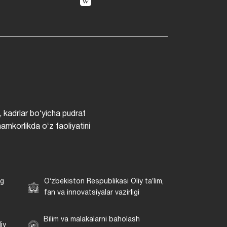
, kadrlar boʻyicha pudrat
hamkorlikda oʻz faoliyatini
ng
Oʻzbekiston Respublikasi Oliy taʼlim,
fan va innovatsiyalar vazirligi
Bilim va malakalarni baholash
iy