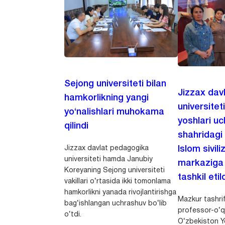
Sejong universiteti bilan
Jizzax dav
hamkorlikning yangi
universitet
yo‘nalishlari muhokama
yoshlari u
qilindi
shahridagi
Jizzax davlat pedagogika
Islom sivili
universiteti hamda Janubiy
markaziga m
Koreyaning Sejong universiteti
tashkil etild
vakillari o‘rtasida ikki tomonlama
hamkorlikni yanada rivojlantirishga
Mazkur tashrif
bag‘ishlangan uchrashuv bo‘lib
professor-o‘q
o‘tdi.
O‘zbekiston Yo