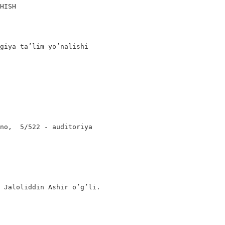
HISH

giya ta’lim yo’nalishi

no,  5/522 - auditoriya

 Jaloliddin Ashir o’g’li.
