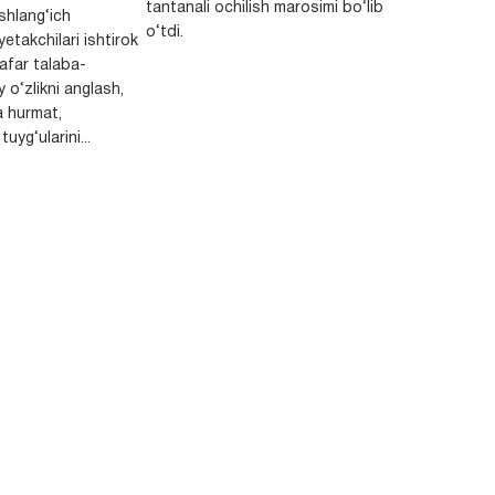
tantanali ochilish marosimi bo‘lib
shlang‘ich
o‘tdi.
yetakchilari ishtirok
safar talaba-
y o‘zlikni anglash,
a hurmat,
uyg‘ularini...