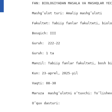
FAN: BIOLOGIYADAN MASALA VA MASHQLAR YEC
Mashg’ulot turi: Amaliy mashg’uloti

Fakultet: Tabiiy fanlar fakulteti, biolo
Bosqich: III

Guruh:  222-22

Guruh: 1 ta

Manzil: Tabiiy fanlar fakulteti, bosh bi
Kun: 23-aprel, 2025-yil

Vaqti: 08-30

Maruza  mashgʻulotni oʻtuvchi: To’lishev
O’quv dasturi:
