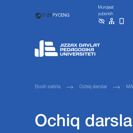
Murojaat
yuborish
O'ZB
РУС
ENG
Bosh sahifa
Ochiq darslar
MAV
Ochiq darsla