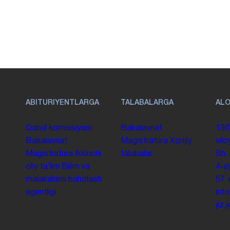
ABITURIYENTLARGA
TALABALARGA
AL
Qabul komissiyasi
Bakalavriat
130
Bakalavriat
Magistratura
Xorijiy
vilo
Magistratura
Ikkinchi
talabalar
Sh.
oliy taʼlim
Bilim va
4-u
malakalarni baholash
57
agentligi
inf
jiz