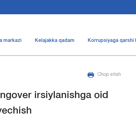
a markazi
Kelajakka qadam
Korrupsiyaga qarshi
Chop etish
gover irsiylanishga oid
yechish