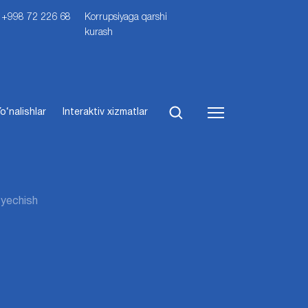
i: +998 72 226 68
Korrupsiyaga qarshi
kurash
o‘nalishlar
Interaktiv xizmatlar
 yechish