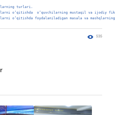
qlarning turlari.
qlarni o’qitishda  o’quvchilarning mustaqil va ijodiy fi
qlarni o’qitishda foydalaniladigan masala va mashqlarnin
535
r