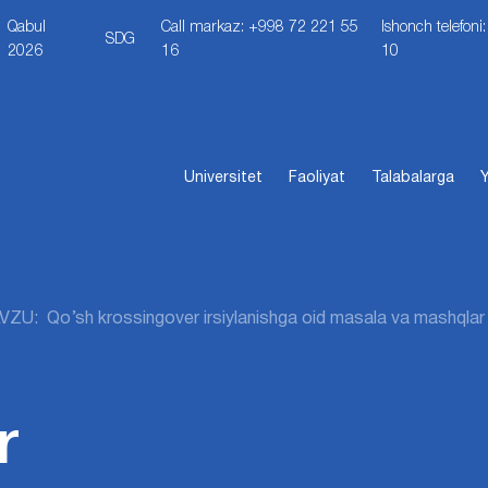
Qabul
Call markaz: +998 72 221 55
Ishonch telefon
SDG
2026
16
10
Universitet
Faoliyat
Talabalarga
Y
ZU: Qo’sh krossingover irsiylanishga oid masala va mashqlar
r