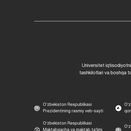
Universitet iqtisodiyotn
tashkilotlari va boshqa ta
Oʻzbekiston Respublikasi
Oʻz
Prezidentining rasmiy veb-sayti
qon
Oʻzbekiston Respublikasi
Oʻz
Maktabgacha va maktab taʼlimi