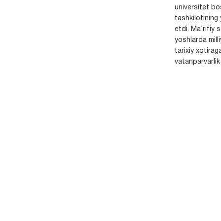
universitet bo
tashkilotining 
etdi. Ma’rifiy 
yoshlarda milli
tarixiy xotirag
vatanparvarlik t