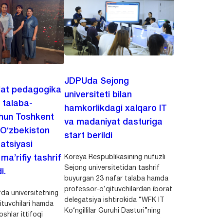
JDPUda Sejong
lat pedagogika
universiteti bilan
i talaba-
hamkorlikdagi xalqaro IT
chun Toshkent
va madaniyat dasturiga
 O‘zbekiston
start berildi
zatsiyasi
Koreya Respublikasining nufuzli
a’rifiy tashrif
Sejong universitetidan tashrif
i.
buyurgan 23 nafar talaba hamda
professor-o‘qituvchilardan iborat
da universitetning
delegatsiya ishtirokida “WFK IT
ituvchilari hamda
Ko‘ngillilar Guruhi Dasturi”ning
shlar ittifoqi