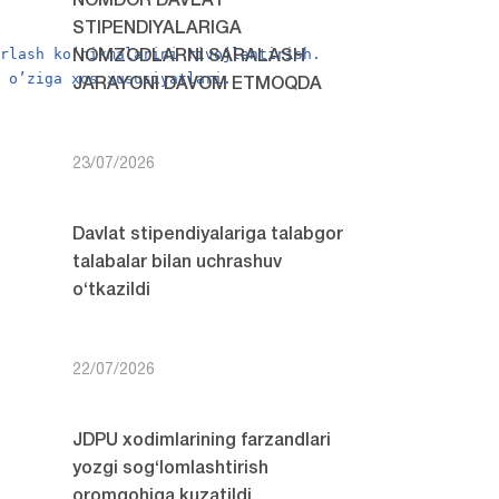
NOMDOR DAVLAT
STIPENDIYALARIGA
krlash ko’nikmalarini rivojlantirish.
NOMZODLARNI SARALASH
g o’ziga xos xususiyatlari.
JARAYONI DAVOM ETMOQDA
23/07/2026
Davlat stipendiyalariga talabgor
talabalar bilan uchrashuv
o‘tkazildi
22/07/2026
JDPU xodimlarining farzandlari
yozgi sog‘lomlashtirish
oromgohiga kuzatildi