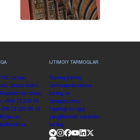
OQA
IJTIMOIY TARMOQLAR
100. Jizzax
Bizning ijtimoiy
yati, Jizzax shahri,
tarmoqlarda obuna
 Rashidov koʻchasi,
boʻling va
y.
+998 72 226 13
taraqqiyotimiz
+998 72 226 68 10
haqidagi soʻnggi
o@jdpu.uz
yangiliklardan xabardor
.jdpi@exat.uz
boʻling.