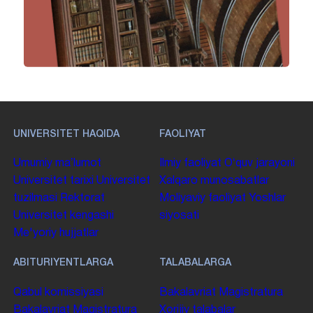
UNIVERSITET HAQIDA
FAOLIYAT
Umumiy maʼlumot
Ilmiy faoliyat
Oʻquv jarayoni
Universitet tarixi
Universitet
Xalqaro munosabatlar
tuzilmasi
Rektorat
Moliyaviy faoliyat
Yoshlar
Universitet kengashi
siyosati
Me'yoriy hujjatlar
ABITURIYENTLARGA
TALABALARGA
Qabul komissiyasi
Bakalavriat
Magistratura
Bakalavriat
Magistratura
Xorijiy talabalar