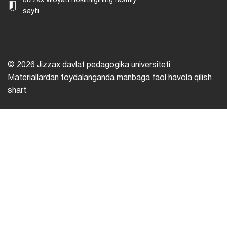
Jizzax viloyati hokimligining rasmiy
sayti
© 2026 Jizzax davlat pedagogika universiteti
Materiallardan foydalanganda manbaga faol havola qilish
shart