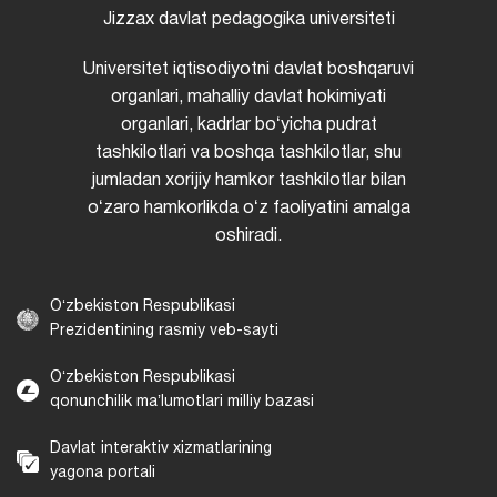
Jizzax davlat pedagogika universiteti
Universitet iqtisodiyotni davlat boshqaruvi
organlari, mahalliy davlat hokimiyati
organlari, kadrlar boʻyicha pudrat
tashkilotlari va boshqa tashkilotlar, shu
jumladan xorijiy hamkor tashkilotlar bilan
oʻzaro hamkorlikda oʻz faoliyatini amalga
oshiradi.
Oʻzbekiston Respublikasi
Prezidentining rasmiy veb-sayti
Oʻzbekiston Respublikasi
qonunchilik maʼlumotlari milliy bazasi
Davlat interaktiv xizmatlarining
yagona portali