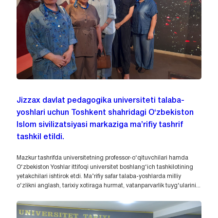
Jizzax davlat pedagogika universiteti talaba-
yoshlari uchun Toshkent shahridagi O‘zbekiston
Islom sivilizatsiyasi markaziga ma’rifiy tashrif
tashkil etildi.
Mazkur tashrifda universitetning professor-o‘qituvchilari hamda
O‘zbekiston Yoshlar ittifoqi universitet boshlang‘ich tashkilotining
yetakchilari ishtirok etdi. Ma’rifiy safar talaba-yoshlarda milliy
o‘zlikni anglash, tarixiy xotiraga hurmat, vatanparvarlik tuyg‘ularini...