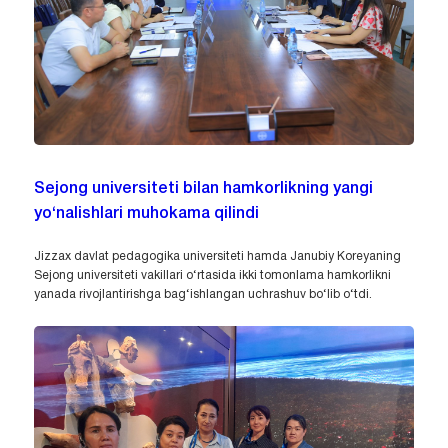
Sejong universiteti bilan hamkorlikning yangi
yo‘nalishlari muhokama qilindi
Jizzax davlat pedagogika universiteti hamda Janubiy Koreyaning
Sejong universiteti vakillari o‘rtasida ikki tomonlama hamkorlikni
yanada rivojlantirishga bag‘ishlangan uchrashuv bo‘lib o‘tdi.