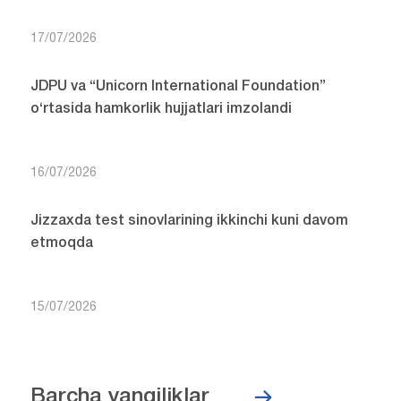
17/07/2026
JDPU va “Unicorn International Foundation”
o‘rtasida hamkorlik hujjatlari imzolandi
16/07/2026
Jizzaxda test sinovlarining ikkinchi kuni davom
etmoqda
15/07/2026
Barcha yangiliklar