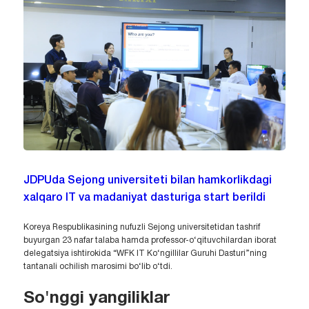
JDPUda Sejong universiteti bilan hamkorlikdagi
xalqaro IT va madaniyat dasturiga start berildi
Koreya Respublikasining nufuzli Sejong universitetidan tashrif
buyurgan 23 nafar talaba hamda professor-o‘qituvchilardan iborat
delegatsiya ishtirokida “WFK IT Ko‘ngillilar Guruhi Dasturi”ning
tantanali ochilish marosimi bo‘lib o‘tdi.
So'nggi yangiliklar