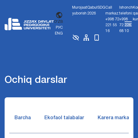
Murojaat
Qabul
SDG
Call
Ishonch
Ko
yuborish
2026
markaz:
telefoni:
qa
+998 72
+998
ku
O'ZB
221 55
72 226
РУС
16
68 10
ENG
Ochiq darslar
Barcha
Ekofaol talabalar
Karera markazi