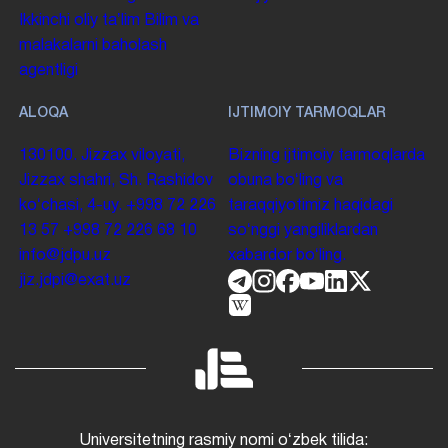
Ikkinchi oliy taʼlim
Bilim va
malakalarni baholash
agentligi
ALOQA
IJTIMOIY TARMOQLAR
130100. Jizzax viloyati,
Bizning ijtimoiy tarmoqlarda
Jizzax shahri, Sh. Rashidov
obuna boʻling va
koʻchasi, 4-uy.
+998 72 226
taraqqiyotimiz haqidagi
13 57
+998 72 226 68 10
soʻnggi yangiliklardan
info@jdpu.uz
xabardor boʻling.
jiz.jdpi@exat.uz
Universitetning rasmiy nomi oʻzbek tilida: