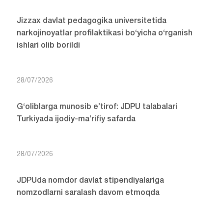
Jizzax davlat pedagogika universitetida
narkojinoyatlar profilaktikasi bo‘yicha o‘rganish
ishlari olib borildi
28/07/2026
G‘oliblarga munosib e’tirof: JDPU talabalari
Turkiyada ijodiy-ma’rifiy safarda
28/07/2026
JDPUda nomdor davlat stipendiyalariga
nomzodlarni saralash davom etmoqda