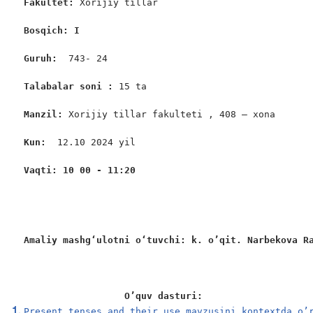
Fakultet:
 Xorijiy tillar

Bosqich: I
Guruh:  
743- 24

Talabalar soni : 
15 ta

Manzil: 
Xorijiy tillar fakulteti , 408 – xona

Kun: 
 12.10 2024 yil

Vaqti: 10 00 - 11:20
Amaliy mashgʻulotni oʻtuvchi: k. o’qit. Narbekova R
                  O’quv dasturi:
Present tenses and their use mavzusini kontextda o’