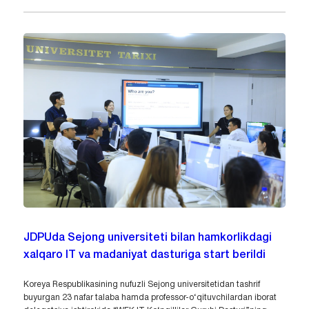
JDPUda Sejong universiteti bilan hamkorlikdagi
xalqaro IT va madaniyat dasturiga start berildi
Koreya Respublikasining nufuzli Sejong universitetidan tashrif
buyurgan 23 nafar talaba hamda professor-o‘qituvchilardan iborat