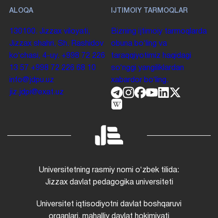
ALOQA
IJTIMOIY TARMOQLAR
130100. Jizzax viloyati,
Bizning ijtimoiy tarmoqlarda
Jizzax shahri, Sh. Rashidov
obuna boʻling va
koʻchasi, 4-uy.
+998 72 226
taraqqiyotimiz haqidagi
13 57
+998 72 226 68 10
soʻnggi yangiliklardan
info@jdpu.uz
xabardor boʻling.
jiz.jdpi@exat.uz
Universitetning rasmiy nomi oʻzbek tilida:
Jizzax davlat pedagogika universiteti
Universitet iqtisodiyotni davlat boshqaruvi
organlari, mahalliy davlat hokimiyati