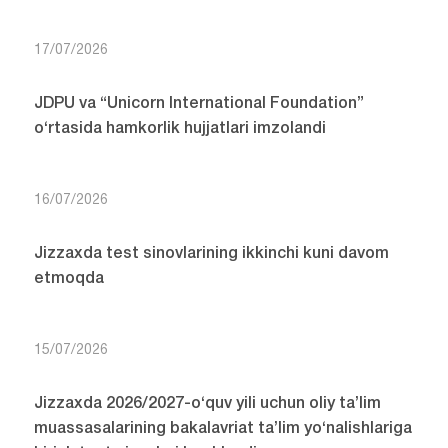
17/07/2026
JDPU va “Unicorn International Foundation”
o‘rtasida hamkorlik hujjatlari imzolandi
16/07/2026
Jizzaxda test sinovlarining ikkinchi kuni davom
etmoqda
15/07/2026
Jizzaxda 2026/2027-o‘quv yili uchun oliy ta’lim
muassasalarining bakalavriat ta’lim yo‘nalishlariga