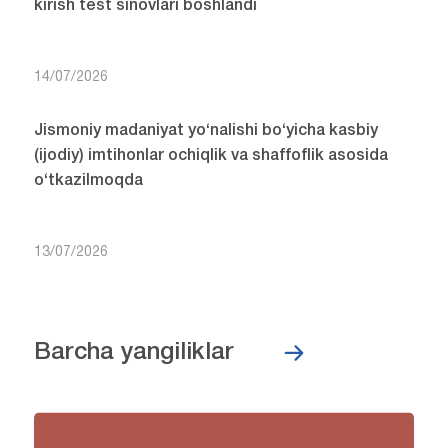
kirish test sinovlari boshlandi
14/07/2026
Jismoniy madaniyat yo‘nalishi bo‘yicha kasbiy
(ijodiy) imtihonlar ochiqlik va shaffoflik asosida
o‘tkazilmoqda
13/07/2026
Barcha yangiliklar