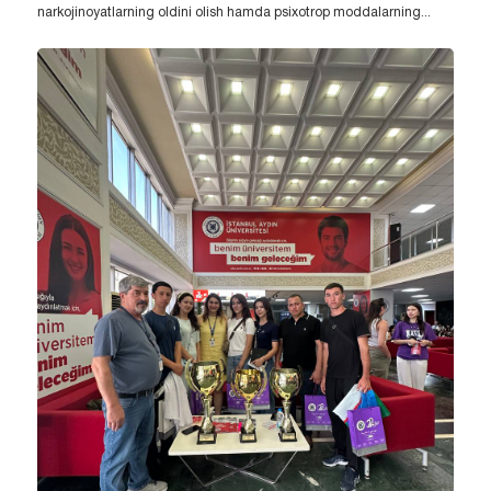
narkojinoyatlarning oldini olish hamda psixotrop moddalarning...