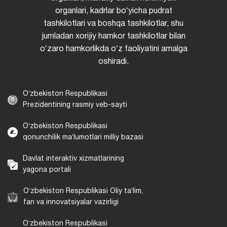
organlari, kadrlar boʻyicha pudrat
tashkilotlari va boshqa tashkilotlar, shu
jumladan xorijiy hamkor tashkilotlar bilan
oʻzaro hamkorlikda oʻz faoliyatini amalga
oshiradi.
Oʻzbekiston Respublikasi
Prezidentining rasmiy veb-sayti
Oʻzbekiston Respublikasi
qonunchilik maʼlumotlari milliy bazasi
Davlat interaktiv xizmatlarining
yagona portali
Oʻzbekiston Respublikasi Oliy taʼlim,
fan va innovatsiyalar vazirligi
Oʻzbekiston Respublikasi