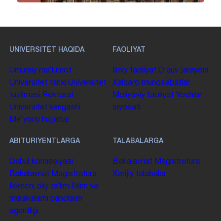
UNIVERSITET HAQIDA
FAOLIYAT
Umumiy maʼlumot
Ilmiy faoliyat
Oʻquv jarayoni
Universitet tarixi
Universitet
Xalqaro munosabatlar
tuzilmasi
Rektorat
Moliyaviy faoliyat
Yoshlar
Universitet kengashi
siyosati
Me'yoriy hujjatlar
ABITURIYENTLARGA
TALABALARGA
Qabul komissiyasi
Bakalavriat
Magistratura
Bakalavriat
Magistratura
Xorijiy talabalar
Ikkinchi oliy taʼlim
Bilim va
malakalarni baholash
agentligi