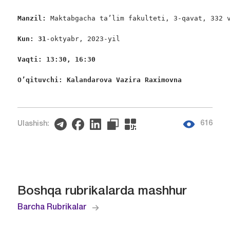
Manzil: 
Maktabgacha ta’lim fakulteti, 3-qavat, 332 v
Kun: 3
1
-oktyabr, 2023-yil

Vaqti: 13:30, 1
6
:
3
0
O’qituvchi: Kalandarova Vazira Raximovna 
616
Ulashish:
Boshqa rubrikalarda mashhur
Barcha Rubrikalar