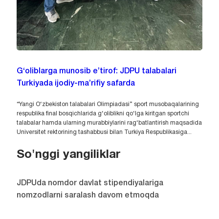
G‘oliblarga munosib e’tirof: JDPU talabalari
Turkiyada ijodiy-ma’rifiy safarda
“Yangi O‘zbekiston talabalari Olimpiadasi” sport musobaqalarining
respublika final bosqichlarida g‘oliblikni qo‘lga kiritgan sportchi
talabalar hamda ularning murabbiylarini rag‘batlantirish maqsadida
Universitet rektorining tashabbusi bilan Turkiya Respublikasiga...
So'nggi yangiliklar
JDPUda nomdor davlat stipendiyalariga
nomzodlarni saralash davom etmoqda