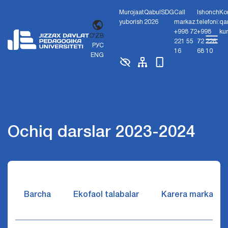
Murojaat
Qabul
SDG
Call
Ishonch
Ko
yuborish
2026
markaz:
telefoni:
qa
+998 72
+998
ku
O'ZB
221 55
72 226
РУС
16
68 10
ENG
Ochiq darslar 2023-2024
Barcha
Ekofaol talabalar
Karera markazi