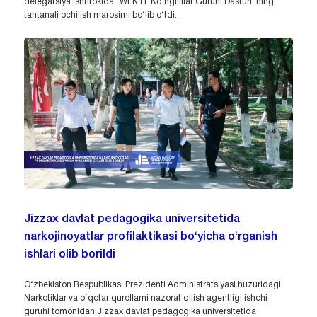
delegatsiya ishtirokida “WFK IT Ko‘ngillilar Guruhi Dasturi”ning
tantanali ochilish marosimi bo‘lib o‘tdi.
Jizzax davlat pedagogika universitetida
narkojinoyatlar profilaktikasi bo‘yicha o‘rganish
ishlari olib borildi
O‘zbekiston Respublikasi Prezidenti Administratsiyasi huzuridagi
Narkotiklar va o‘qotar qurollarni nazorat qilish agentligi ishchi
guruhi tomonidan Jizzax davlat pedagogika universitetida