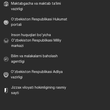
Maktabgacha va maktab taʼlimi
vazirligi
Oʻzbekiston Respublikasi Hukumat
portali
Inson huquqlari bo‘yicha
O‘zbekiston Respublikasi Milliy
markazi
Bilim va malakalarni baholash
agentligi
O‘zbekiston Respublikasi Adliya
vazirligi
Jizzax viloyati hokimligining rasmiy
sayti