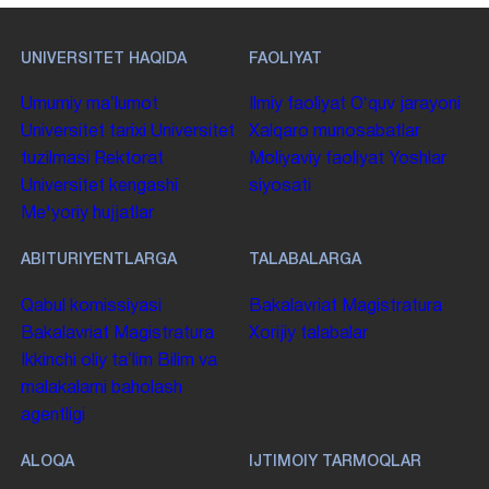
UNIVERSITET HAQIDA
FAOLIYAT
Umumiy maʼlumot
Ilmiy faoliyat
Oʻquv jarayoni
Universitet tarixi
Universitet
Xalqaro munosabatlar
tuzilmasi
Rektorat
Moliyaviy faoliyat
Yoshlar
Universitet kengashi
siyosati
Me'yoriy hujjatlar
ABITURIYENTLARGA
TALABALARGA
Qabul komissiyasi
Bakalavriat
Magistratura
Bakalavriat
Magistratura
Xorijiy talabalar
Ikkinchi oliy taʼlim
Bilim va
malakalarni baholash
agentligi
ALOQA
IJTIMOIY TARMOQLAR