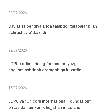
23/07/2026
Davlat stipendiyalariga talabgor talabalar bilan
uchrashuv o‘tkazildi
22/07/2026
JDPU xodimlarining farzandlari yozgi
sog‘lomlashtirish oromgohiga kuzatildi
17/07/2026
JDPU va “Unicorn International Foundation”
o‘rtasida hamkorlik hujjatlari imzolandi