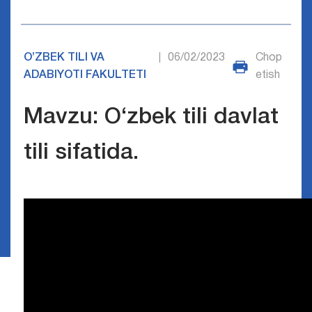
O’ZBEK TILI VA
06/02/2023
Chop
|
ADABIYOTI FAKULTETI
etish
Mavzu: O‘zbek tili davlat
tili sifatida.