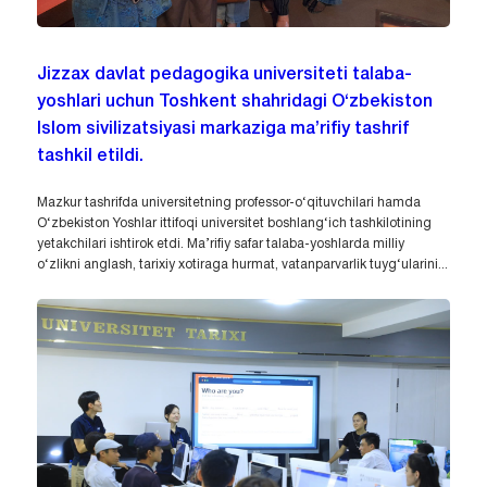
Jizzax davlat pedagogika universiteti talaba-
yoshlari uchun Toshkent shahridagi O‘zbekiston
Islom sivilizatsiyasi markaziga ma’rifiy tashrif
tashkil etildi.
Mazkur tashrifda universitetning professor-o‘qituvchilari hamda
O‘zbekiston Yoshlar ittifoqi universitet boshlang‘ich tashkilotining
yetakchilari ishtirok etdi. Ma’rifiy safar talaba-yoshlarda milliy
o‘zlikni anglash, tarixiy xotiraga hurmat, vatanparvarlik tuyg‘ularini...