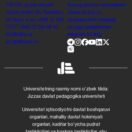
130100. Jizzax viloyati,
Bizning ijtimoiy tarmoqlarda
Jizzax shahri, Sh. Rashidov
obuna boʻling va
koʻchasi, 4-uy.
+998 72 226
taraqqiyotimiz haqidagi
13 57
+998 72 226 68 10
soʻnggi yangiliklardan
info@jdpu.uz
xabardor boʻling.
jiz.jdpi@exat.uz
Universitetning rasmiy nomi oʻzbek tilida:
Jizzax davlat pedagogika universiteti
Universitet iqtisodiyotni davlat boshqaruvi
organlari, mahalliy davlat hokimiyati
organlari, kadrlar boʻyicha pudrat
tashkilotlari va boshqa tashkilotlar, shu