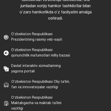
jumladan xorijiy hamkor tashkilotlar bilan
oʻzaro hamkorlikda oʻz faoliyatini amalga
oshiradi.
Oʻzbekiston Respublikasi
Prezidentining rasmiy veb-sayti
Oʻzbekiston Respublikasi
qonunchilik maʼlumotlari milliy bazasi
Davlat interaktiv xizmatlarining
yagona portali
Oʻzbekiston Respublikasi Oliy taʼlim,
fan va innovatsiyalar vazirligi
Oʻzbekiston Respublikasi
Maktabgacha va maktab taʼlimi
vazirligi