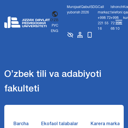
Murojaat
Qabul
SDG
Call
Ishonch
Ko
yuborish
2026
markaz:
telefoni:
qa
+998 72
+998
ku
O'ZB
221 55
72 226
РУС
16
68 10
ENG
O’zbek tili va adabiyoti
fakulteti
Barcha
Ekofaol talabalar
Karera markazi