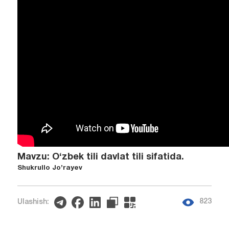
Mavzu: O‘zbek tili davlat tili sifatida.
Shukrullo Jo’rayev
823
Ulashish: