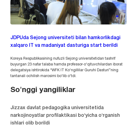
JDPUda Sejong universiteti bilan hamkorlikdagi
xalqaro IT va madaniyat dasturiga start berildi
Koreya Respublikasining nufuzli Sejong universitetidan tashrif
buyurgan 23 nafar talaba hamda professor-o‘qituvchilardan iborat
delegatsiya ishtirokida “WFK IT Ko‘ngillilar Guruhi Dasturi”ning
tantanali ochilish marosimi bo‘lib o‘tdi.
So'nggi yangiliklar
Jizzax davlat pedagogika universitetida
narkojinoyatlar profilaktikasi bo‘yicha o‘rganish
ishlari olib borildi