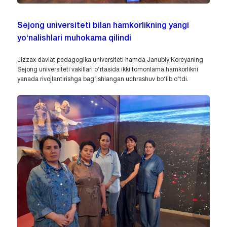
Sejong universiteti bilan hamkorlikning yangi
yo‘nalishlari muhokama qilindi
Jizzax davlat pedagogika universiteti hamda Janubiy Koreyaning
Sejong universiteti vakillari o‘rtasida ikki tomonlama hamkorlikni
yanada rivojlantirishga bag‘ishlangan uchrashuv bo‘lib o‘tdi.