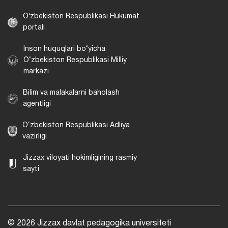
Oʻzbekiston Respublikasi Hukumat
portali
Inson huquqlari bo‘yicha
O‘zbekiston Respublikasi Milliy
markazi
Bilim va malakalarni baholash
agentligi
O‘zbekiston Respublikasi Adliya
vazirligi
Jizzax viloyati hokimligining rasmiy
sayti
© 2026 Jizzax davlat pedagogika universiteti