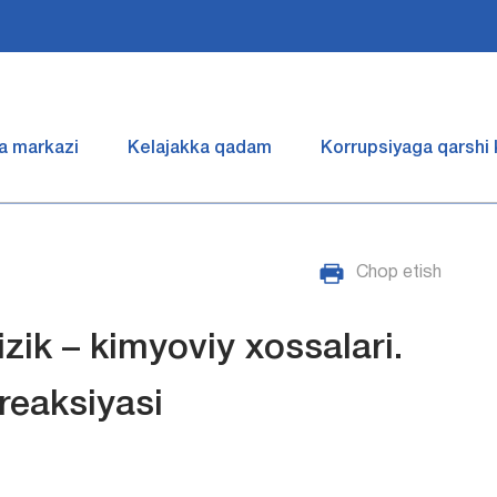
a markazi
Kelajakka qadam
Korrupsiyaga qarshi
Chop etish
zik – kimyoviy xossalari.
 reaksiyasi