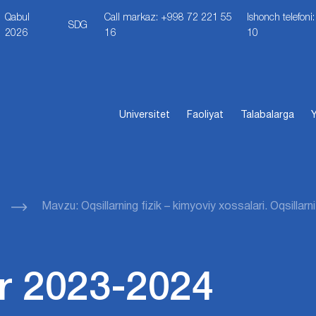
Qabul
Call markaz: +998 72 221 55
Ishonch telefon
SDG
2026
16
10
Universitet
Faoliyat
Talabalarga
Y
Mavzu: Oqsillarning fizik – kimyoviy xossalari. Oqsillarni
r 2023-2024