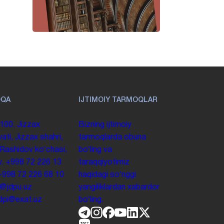
OQA
IJTIMOIY TARMOQLAR
100. Jizzax
Bizning ijtimoiy
yati, Jizzax shahri,
tarmoqlarda obuna
 Rashidov koʻchasi,
boʻling va
y.
+998 72 226 13
taraqqiyotimiz
+998 72 226 68 10
haqidagi soʻnggi
o@jdpu.uz
yangiliklardan xabardor
.jdpi@exat.uz
boʻling.