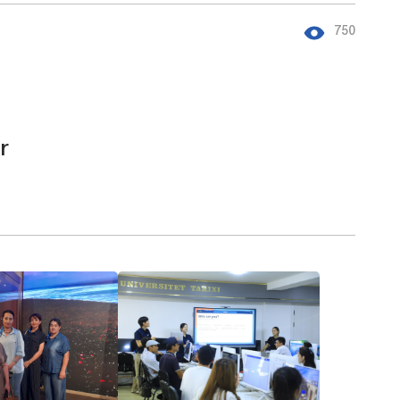
750
r