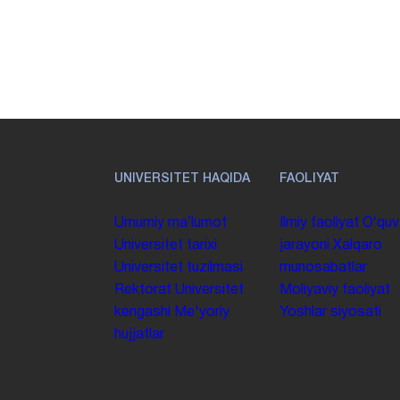
UNIVERSITET HAQIDA
FAOLIYAT
Umumiy maʼlumot
Ilmiy faoliyat
Oʻquv
Universitet tarixi
jarayoni
Xalqaro
Universitet tuzilmasi
munosabatlar
Rektorat
Universitet
Moliyaviy faoliyat
kengashi
Me'yoriy
Yoshlar siyosati
hujjatlar