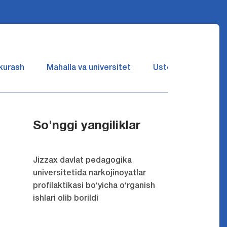
 kurash
Mahalla va universitet
Ustozlar suhbatin 
So'nggi yangiliklar
Jizzax davlat pedagogika
universitetida narkojinoyatlar
profilaktikasi bo‘yicha o‘rganish
ishlari olib borildi