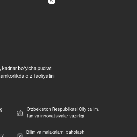
, kadrlar boʻyicha pudrat
hamkorlikda oʻz faoliyatini
ng
Oʻzbekiston Respublikasi Oliy taʼlim,
fan va innovatsiyalar vazirligi
Bilim va malakalarni baholash
iy