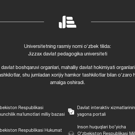
Universitetning rasmiy nomi oʻzbek tilida:
Jizzax davlat pedagogika universiteti
i davlat boshqaruvi organlari, mahalliy davlat hokimiyati organlari
shkilotlar, shu jumladan xorijiy hamkor tashkilotlar bilan oʻzaro 
amalga oshiradi.
bekiston Respublikasi
Davlat interaktiv xizmatlarini
unchilik maʼlumotlari milliy bazasi
yagona portali
Inson huquqlari bo‘yicha
bekiston Respublikasi Hukumat
O‘zbekiston Respublikasi Mill