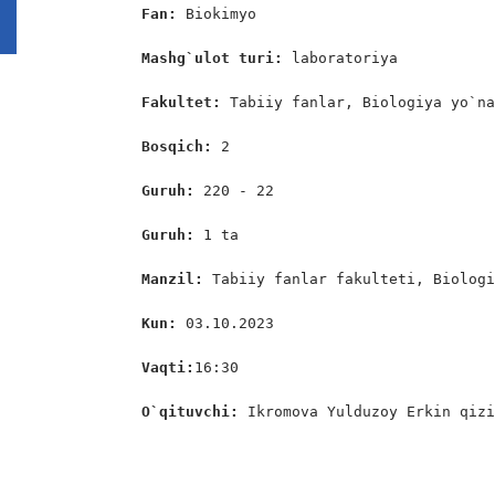
Fan: 
Biokimyo

Mashg`ulot turi:
 laboratoriya

Fakultet:
 Tabiiy fanlar, Biologiya yo`na
Bosqich:
 2

Guruh:
 220 - 22

Guruh:
 1 ta

Manzil:
 Tabiiy fanlar fakulteti, Biologi
Kun: 
03.10.2023

Vaqti:
16:30

O`qituvchi:
 Ikromova Yulduzoy Erkin qiz