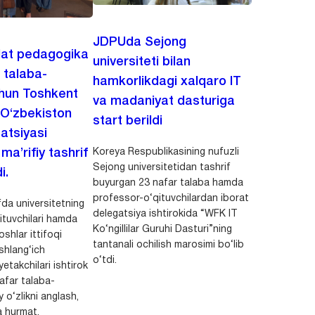
JDPUda Sejong
lat pedagogika
universiteti bilan
i talaba-
hamkorlikdagi xalqaro IT
chun Toshkent
va madaniyat dasturiga
 O‘zbekiston
start berildi
zatsiyasi
Koreya Respublikasining nufuzli
a’rifiy tashrif
Sejong universitetidan tashrif
i.
buyurgan 23 nafar talaba hamda
professor-o‘qituvchilardan iborat
da universitetning
delegatsiya ishtirokida “WFK IT
ituvchilari hamda
Ko‘ngillilar Guruhi Dasturi”ning
shlar ittifoqi
tantanali ochilish marosimi bo‘lib
shlang‘ich
o‘tdi.
yetakchilari ishtirok
safar talaba-
y o‘zlikni anglash,
a hurmat,