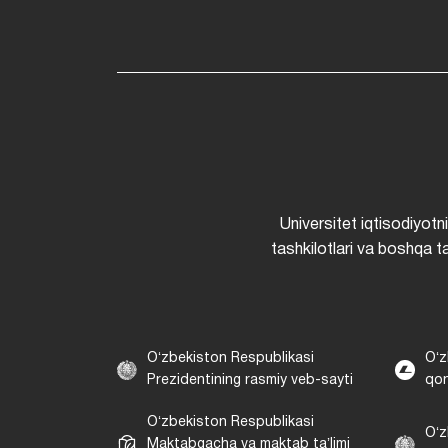
Universitet iqtisodiyotn
tashkilotlari va boshqa ta
Oʻzbekiston Respublikasi
Oʻz
Prezidentining rasmiy veb-sayti
qon
Oʻzbekiston Respublikasi
Oʻz
Maktabgacha va maktab taʼlimi