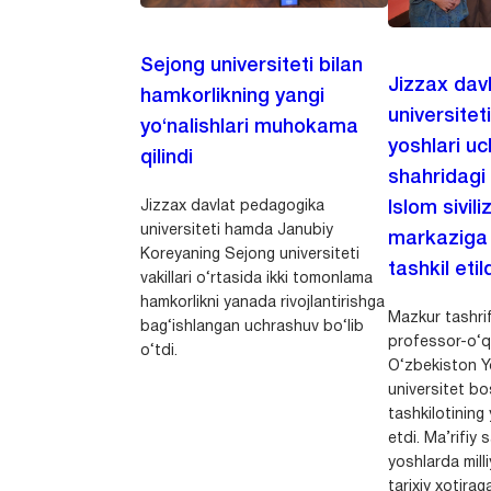
Sejong universiteti bilan
Jizzax dav
hamkorlikning yangi
universitet
yo‘nalishlari muhokama
yoshlari u
qilindi
shahridagi
Jizzax davlat pedagogika
Islom sivili
universiteti hamda Janubiy
markaziga m
Koreyaning Sejong universiteti
tashkil etild
vakillari o‘rtasida ikki tomonlama
hamkorlikni yanada rivojlantirishga
Mazkur tashrif
bag‘ishlangan uchrashuv bo‘lib
professor-o‘q
o‘tdi.
O‘zbekiston Yo
universitet bo
tashkilotining 
etdi. Ma’rifiy 
yoshlarda milli
tarixiy xotirag