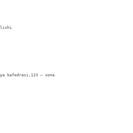
lishi

ya kafedrasi,123 – xona

i