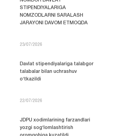
NOMDOR DAVLAT
STIPENDIYALARIGA
NOMZODLARNI SARALASH
JARAYONI DAVOM ETMOQDA
23/07/2026
Davlat stipendiyalariga talabgor
talabalar bilan uchrashuv
o‘tkazildi
22/07/2026
JDPU xodimlarining farzandlari
yozgi sog‘lomlashtirish
oromgohiga kuzatildi