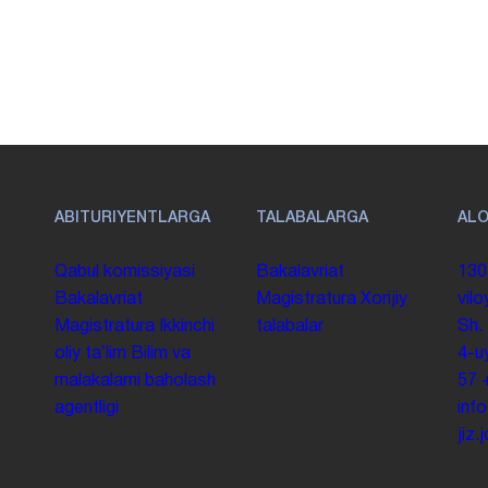
ABITURIYENTLARGA
TALABALARGA
AL
Qabul komissiyasi
Bakalavriat
130
Bakalavriat
Magistratura
Xorijiy
vilo
Magistratura
Ikkinchi
talabalar
Sh.
oliy taʼlim
Bilim va
4-u
malakalarni baholash
57
agentligi
inf
jiz