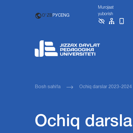
Murojaat
yuborish
O'ZB
РУС
ENG
Bosh sahifa
Ochiq darslar 2023-2024
Ochiq darsla