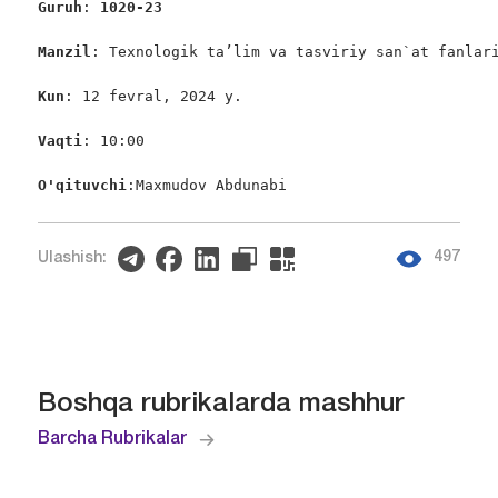
Guruh
: 
102
0
-
23
Manzil
: Texnologik ta’lim va tasviriy san`at fanlari
Kun
: 12 fevral, 2024 y.

Vaqti
: 10:00

O'qituvchi
:Maxmudov Abdunabi
497
Ulashish:
Boshqa rubrikalarda mashhur
Barcha Rubrikalar