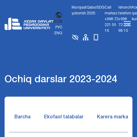
Murojaat
Qabul
SDG
Call
Ishonch
Ko
yuborish
2026
markaz:
telefoni:
qa
+998 72
+998
ku
O'ZB
221 55
72 226
РУС
16
68 10
ENG
Ochiq darslar 2023-2024
Barcha
Ekofaol talabalar
Karera markazi