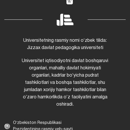
Universitetning rasmiy nomi oʻzbek tilida:
Jizzax davlat pedagogika universiteti
Universitet iqtisodiyotni davlat boshqaruvi
organlari, mahalliy davlat hokimiyati
organlari, kadrlar boʻyicha pudrat
tashkilotlari va boshqa tashkilotlar, shu
jumladan xorijiy hamkor tashkilotlar bilan
oʻzaro hamkorlikda oʻz faoliyatini amalga
oshiradi.
Oʻzbekiston Respublikasi
Prezidentining rasmiy veb-sayti