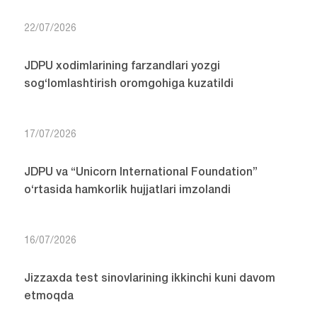
22/07/2026
JDPU xodimlarining farzandlari yozgi
sog‘lomlashtirish oromgohiga kuzatildi
17/07/2026
JDPU va “Unicorn International Foundation”
o‘rtasida hamkorlik hujjatlari imzolandi
16/07/2026
Jizzaxda test sinovlarining ikkinchi kuni davom
etmoqda