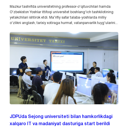
Mazkur tashrifda universitetning professor-o‘qituvchilari hamda
O‘zbekiston Yoshlar ittifoqi universitet boshlang‘ich tashkilotining
yetakchilari ishtirok etdi. Ma’rifiy safar talaba-yoshlarda milliy
o‘zlikni anglash, tarixiy xotiraga hurmat, vatanparvarlik tuyg‘ularini...
JDPUda Sejong universiteti bilan hamkorlikdagi
xalqaro IT va madaniyat dasturiga start berildi