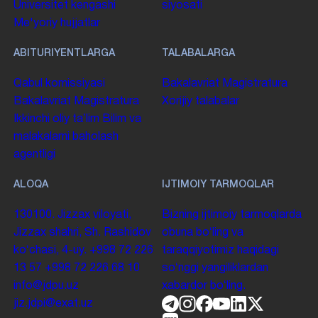
Universitet kengashi
siyosati
Me'yoriy hujjatlar
ABITURIYENTLARGA
TALABALARGA
Qabul komissiyasi
Bakalavriat
Magistratura
Bakalavriat
Magistratura
Xorijiy talabalar
Ikkinchi oliy taʼlim
Bilim va
malakalarni baholash
agentligi
ALOQA
IJTIMOIY TARMOQLAR
130100. Jizzax viloyati,
Bizning ijtimoiy tarmoqlarda
Jizzax shahri, Sh. Rashidov
obuna boʻling va
koʻchasi, 4-uy.
+998 72 226
taraqqiyotimiz haqidagi
13 57
+998 72 226 68 10
soʻnggi yangiliklardan
info@jdpu.uz
xabardor boʻling.
jiz.jdpi@exat.uz