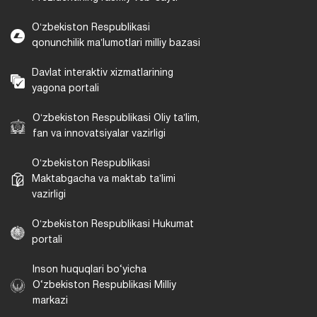
Oʻzbekiston Respublikasi
qonunchilik maʼlumotlari milliy bazasi
Davlat interaktiv xizmatlarining
yagona portali
Oʻzbekiston Respublikasi Oliy taʼlim,
fan va innovatsiyalar vazirligi
Oʻzbekiston Respublikasi
Maktabgacha va maktab taʼlimi
vazirligi
Oʻzbekiston Respublikasi Hukumat
portali
Inson huquqlari bo‘yicha
O‘zbekiston Respublikasi Milliy
markazi