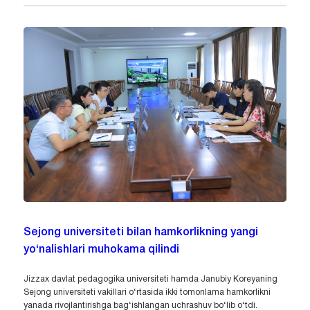
Sejong universiteti bilan hamkorlikning yangi
yo‘nalishlari muhokama qilindi
Jizzax davlat pedagogika universiteti hamda Janubiy Koreyaning
Sejong universiteti vakillari o‘rtasida ikki tomonlama hamkorlikni
yanada rivojlantirishga bag‘ishlangan uchrashuv bo‘lib o‘tdi.