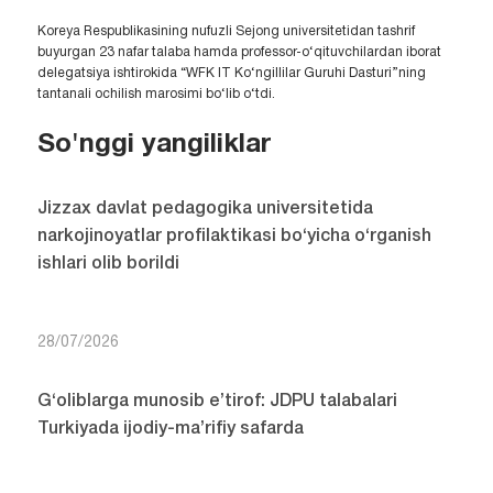
Koreya Respublikasining nufuzli Sejong universitetidan tashrif
buyurgan 23 nafar talaba hamda professor-o‘qituvchilardan iborat
delegatsiya ishtirokida “WFK IT Ko‘ngillilar Guruhi Dasturi”ning
tantanali ochilish marosimi bo‘lib o‘tdi.
So'nggi yangiliklar
Jizzax davlat pedagogika universitetida
narkojinoyatlar profilaktikasi bo‘yicha o‘rganish
ishlari olib borildi
28/07/2026
G‘oliblarga munosib e’tirof: JDPU talabalari
Turkiyada ijodiy-ma’rifiy safarda