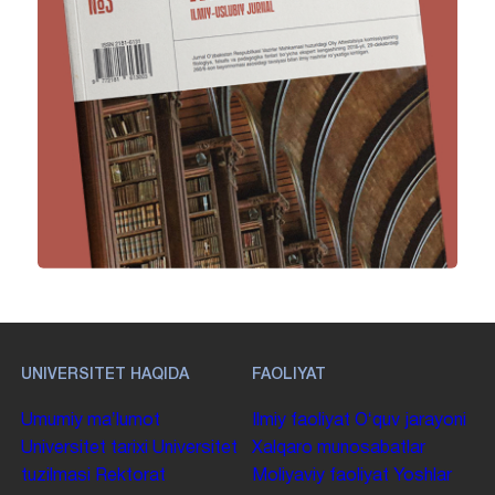
UNIVERSITET HAQIDA
FAOLIYAT
Umumiy maʼlumot
Ilmiy faoliyat
Oʻquv jarayoni
Universitet tarixi
Universitet
Xalqaro munosabatlar
tuzilmasi
Rektorat
Moliyaviy faoliyat
Yoshlar