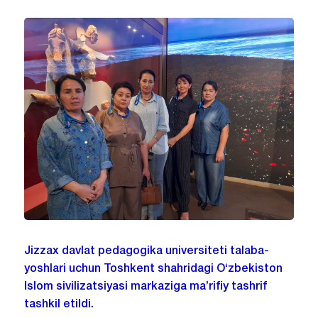
Jizzax davlat pedagogika universiteti talaba-
yoshlari uchun Toshkent shahridagi O‘zbekiston
Islom sivilizatsiyasi markaziga ma’rifiy tashrif
tashkil etildi.