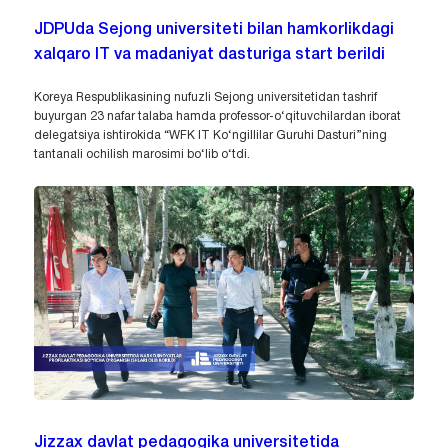
JDPUda Sejong universiteti bilan hamkorlikdagi
xalqaro IT va madaniyat dasturiga start berildi
Koreya Respublikasining nufuzli Sejong universitetidan tashrif
buyurgan 23 nafar talaba hamda professor-o‘qituvchilardan iborat
delegatsiya ishtirokida “WFK IT Ko‘ngillilar Guruhi Dasturi”ning
tantanali ochilish marosimi bo‘lib o‘tdi.
Jizzax davlat pedagogika universitetida