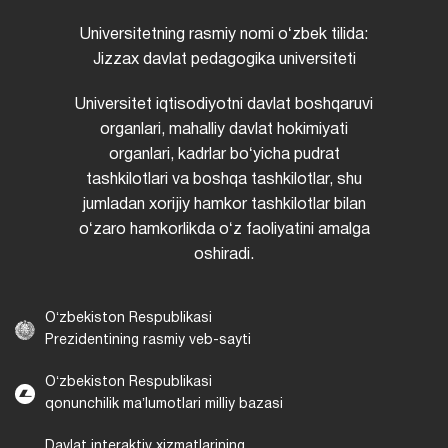
Universitetning rasmiy nomi oʻzbek tilida:
Jizzax davlat pedagogika universiteti
Universitet iqtisodiyotni davlat boshqaruvi
organlari, mahalliy davlat hokimiyati
organlari, kadrlar boʻyicha pudrat
tashkilotlari va boshqa tashkilotlar, shu
jumladan xorijiy hamkor tashkilotlar bilan
oʻzaro hamkorlikda oʻz faoliyatini amalga
oshiradi.
Oʻzbekiston Respublikasi
Prezidentining rasmiy veb-sayti
Oʻzbekiston Respublikasi
qonunchilik maʼlumotlari milliy bazasi
Davlat interaktiv xizmatlarining