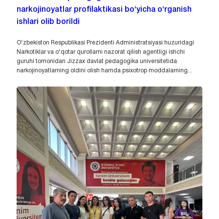
narkojinoyatlar profilaktikasi bo‘yicha o‘rganish
ishlari olib borildi
O‘zbekiston Respublikasi Prezidenti Administratsiyasi huzuridagi
Narkotiklar va o‘qotar qurollarni nazorat qilish agentligi ishchi
guruhi tomonidan Jizzax davlat pedagogika universitetida
narkojinoyatlarning oldini olish hamda psixotrop moddalarning...