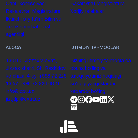
Qabul komissiyasi
Bakalavriat
Magistratura
Bakalavriat
Magistratura
Xorijiy talabalar
Ikkinchi oliy taʼlim
Bilim va
malakalarni baholash
agentligi
ALOQA
IJTIMOIY TARMOQLAR
130100. Jizzax viloyati,
Bizning ijtimoiy tarmoqlarda
Jizzax shahri, Sh. Rashidov
obuna boʻling va
koʻchasi, 4-uy.
+998 72 226
taraqqiyotimiz haqidagi
13 57
+998 72 226 68 10
soʻnggi yangiliklardan
info@jdpu.uz
xabardor boʻling.
jiz.jdpi@exat.uz