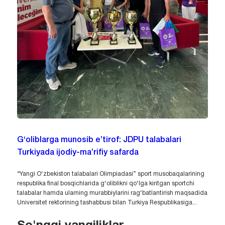
G‘oliblarga munosib e’tirof: JDPU talabalari
Turkiyada ijodiy-ma’rifiy safarda
“Yangi O‘zbekiston talabalari Olimpiadasi” sport musobaqalarining
respublika final bosqichlarida g‘oliblikni qo‘lga kiritgan sportchi
talabalar hamda ularning murabbiylarini rag‘batlantirish maqsadida
Universitet rektorining tashabbusi bilan Turkiya Respublikasiga...