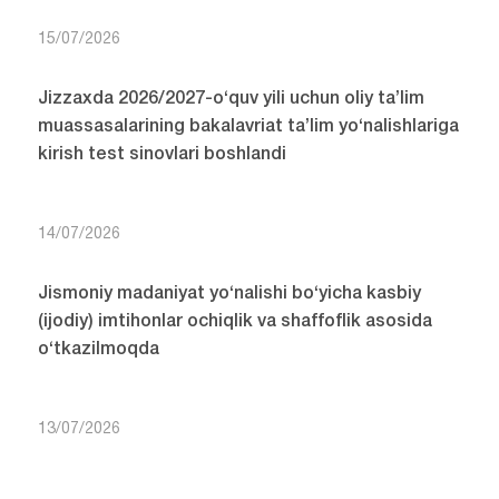
15/07/2026
Jizzaxda 2026/2027-o‘quv yili uchun oliy ta’lim
muassasalarining bakalavriat ta’lim yo‘nalishlariga
kirish test sinovlari boshlandi
14/07/2026
Jismoniy madaniyat yo‘nalishi bo‘yicha kasbiy
(ijodiy) imtihonlar ochiqlik va shaffoflik asosida
o‘tkazilmoqda
13/07/2026