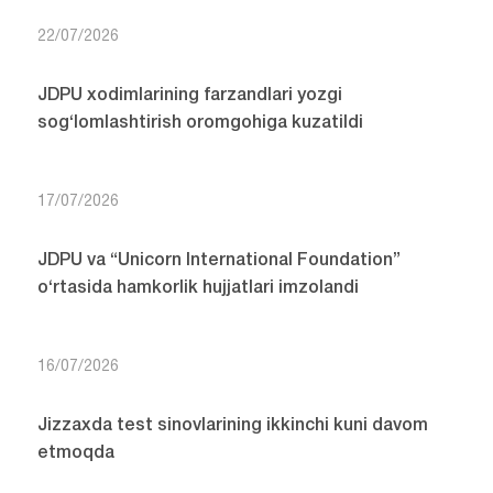
22/07/2026
JDPU xodimlarining farzandlari yozgi
sog‘lomlashtirish oromgohiga kuzatildi
17/07/2026
JDPU va “Unicorn International Foundation”
o‘rtasida hamkorlik hujjatlari imzolandi
16/07/2026
Jizzaxda test sinovlarining ikkinchi kuni davom
etmoqda