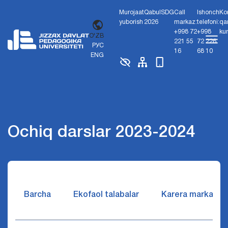
Murojaat
Qabul
SDG
Call
Ishonch
Ko
yuborish
2026
markaz:
telefoni:
qa
+998 72
+998
ku
O'ZB
221 55
72 226
РУС
16
68 10
ENG
Ochiq darslar 2023-2024
Barcha
Ekofaol talabalar
Karera markazi