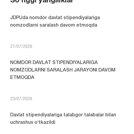
So'nggi yangiliklar
JDPUda nomdor davlat stipendiyalariga
nomzodlarni saralash davom etmoqda
27/07/2026
NOMDOR DAVLAT STIPENDIYALARIGA
NOMZODLARNI SARALASH JARAYONI DAVOM
ETMOQDA
23/07/2026
Davlat stipendiyalariga talabgor talabalar bilan
uchrashuv o‘tkazildi