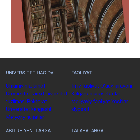
UNIVERSITET HAQIDA
FAOLIYAT
Umumiy maʼlumot
Ilmiy faoliyat
Oʻquv jarayoni
Universitet tarixi
Universitet
Xalqaro munosabatlar
tuzilmasi
Rektorat
Moliyaviy faoliyat
Yoshlar
Universitet kengashi
siyosati
Me'yoriy hujjatlar
ABITURIYENTLARGA
TALABALARGA