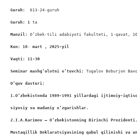
Guruh:  
613-24-guruh

Guruh: 1
 ta

Manzil: 
O’zbek-tili adabiyoti fakulteti, 1-qavat, 10
Kun: 18
-
 mart , 2025-yil
Vaqti: 11-30
Seminar mashgʻulotni oʻtuvchi: 
Tugalov Boburjon Baxo
O‘quv dasturi:
1.O‘zbekistonda 1989-1991 yillardagi ijtimoiy-iqtis
siyosiy va madaniy o‘zgarishlar.
2.I.A.Karimov – O‘zbekistonning Birinchi Prezidenti
Mustaqillik Deklaratsiyasining qabul qilinishi va u