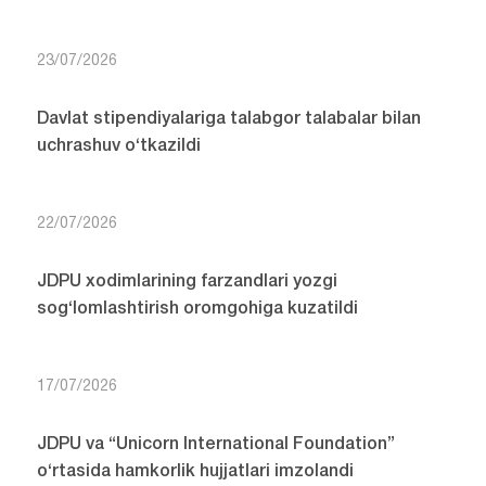
23/07/2026
Davlat stipendiyalariga talabgor talabalar bilan
uchrashuv o‘tkazildi
22/07/2026
JDPU xodimlarining farzandlari yozgi
sog‘lomlashtirish oromgohiga kuzatildi
17/07/2026
JDPU va “Unicorn International Foundation”
o‘rtasida hamkorlik hujjatlari imzolandi