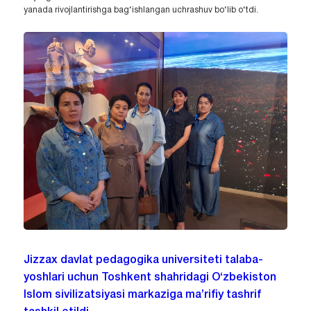
yanada rivojlantirishga bag‘ishlangan uchrashuv bo‘lib o‘tdi.
Jizzax davlat pedagogika universiteti talaba-
yoshlari uchun Toshkent shahridagi O‘zbekiston
Islom sivilizatsiyasi markaziga ma’rifiy tashrif