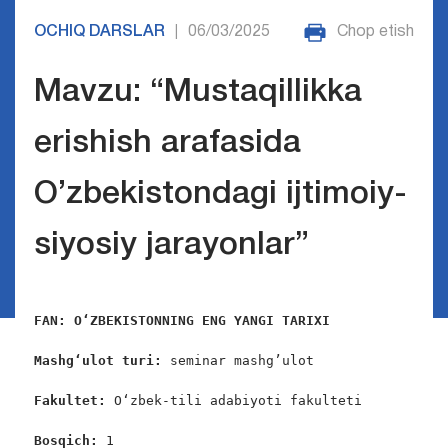
OCHIQ DARSLAR
06/03/2025
Chop etish
|
Mavzu: “Mustaqillikka
erishish arafasida
O’zbekistondagi ijtimoiy-
siyosiy jarayonlar”
FAN: 
O‘ZBEKISTONNING ENG YANGI TARIXI
Mashg‘ulot turi:
 seminar mashg’ulot

Fakultet:
 O‘zbek-tili adabiyoti fakulteti

Bosqich: 
1
