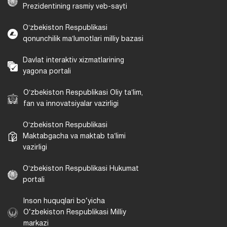
Prezidentining rasmiy veb-sayti
Oʻzbekiston Respublikasi
qonunchilik maʼlumotlari milliy bazasi
Davlat interaktiv xizmatlarining
yagona portali
Oʻzbekiston Respublikasi Oliy taʼlim,
fan va innovatsiyalar vazirligi
Oʻzbekiston Respublikasi
Maktabgacha va maktab taʼlimi
vazirligi
Oʻzbekiston Respublikasi Hukumat
portali
Inson huquqlari bo‘yicha
O‘zbekiston Respublikasi Milliy
markazi