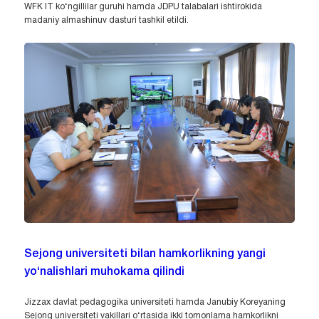
WFK IT ko‘ngillilar guruhi hamda JDPU talabalari ishtirokida
madaniy almashinuv dasturi tashkil etildi.
Sejong universiteti bilan hamkorlikning yangi
yo‘nalishlari muhokama qilindi
Jizzax davlat pedagogika universiteti hamda Janubiy Koreyaning
Sejong universiteti vakillari o‘rtasida ikki tomonlama hamkorlikni