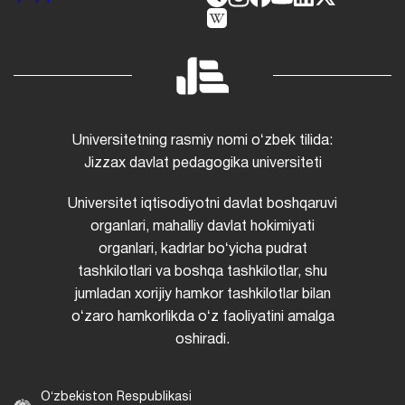
Universitetning rasmiy nomi oʻzbek tilida:
Jizzax davlat pedagogika universiteti
Universitet iqtisodiyotni davlat boshqaruvi
organlari, mahalliy davlat hokimiyati
organlari, kadrlar boʻyicha pudrat
tashkilotlari va boshqa tashkilotlar, shu
jumladan xorijiy hamkor tashkilotlar bilan
oʻzaro hamkorlikda oʻz faoliyatini amalga
oshiradi.
Oʻzbekiston Respublikasi