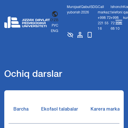
Murojaat
Qabul
SDG
Call
Ishonch
Ko
yuborish
2026
markaz:
telefoni:
qa
+998 72
+998
ku
O'ZB
221 55
72 226
РУС
16
68 10
ENG
Ochiq darslar
Barcha
Ekofaol talabalar
Karera markazi