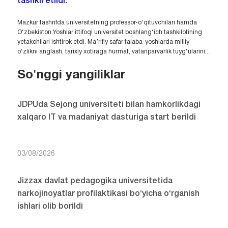
tashkil etildi.
Mazkur tashrifda universitetning professor-o‘qituvchilari hamda
O‘zbekiston Yoshlar ittifoqi universitet boshlang‘ich tashkilotining
yetakchilari ishtirok etdi. Ma’rifiy safar talaba-yoshlarda milliy
o‘zlikni anglash, tarixiy xotiraga hurmat, vatanparvarlik tuyg‘ularini...
So'nggi yangiliklar
JDPUda Sejong universiteti bilan hamkorlikdagi
xalqaro IT va madaniyat dasturiga start berildi
03/08/2026
Jizzax davlat pedagogika universitetida
narkojinoyatlar profilaktikasi bo‘yicha o‘rganish
ishlari olib borildi