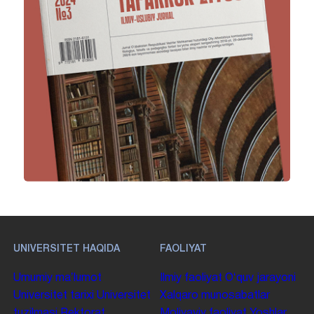
UNIVERSITET HAQIDA
FAOLIYAT
Umumiy maʼlumot
Ilmiy faoliyat
Oʻquv jarayoni
Universitet tarixi
Universitet
Xalqaro munosabatlar
tuzilmasi
Rektorat
Moliyaviy faoliyat
Yoshlar