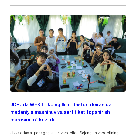
JDPUda WFK IT ko‘ngillilar dasturi doirasida
madaniy almashinuv va sertifikat topshirish
marosimi o‘tkazildi
Jizzax davlat pedagogika universitetida Sejong universitetining