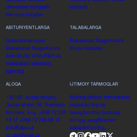
Universitet kengashi
siyosati
Me'yoriy hujjatlar
ABITURIYENTLARGA
TALABALARGA
Qabul komissiyasi
Bakalavriat
Magistratura
Bakalavriat
Magistratura
Xorijiy talabalar
Ikkinchi oliy taʼlim
Bilim va
malakalarni baholash
agentligi
ALOQA
IJTIMOIY TARMOQLAR
130100. Jizzax viloyati,
Bizning ijtimoiy tarmoqlarda
Jizzax shahri, Sh. Rashidov
obuna boʻling va
koʻchasi, 4-uy.
+998 72 226
taraqqiyotimiz haqidagi
13 57
+998 72 226 68 10
soʻnggi yangiliklardan
info@jdpu.uz
xabardor boʻling.
jiz.jdpi@exat.uz