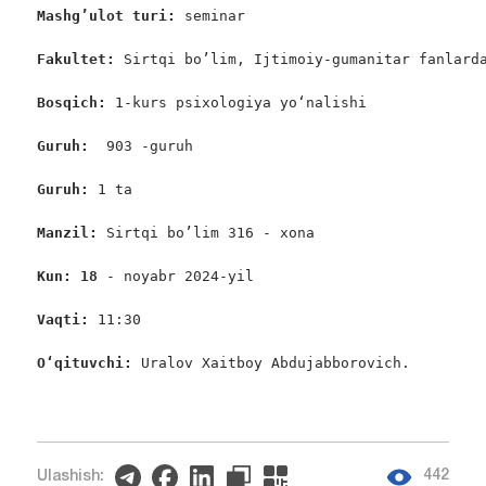
Mashg’ulot turi:
 seminar

Fakultet:
 Sirtqi bo’lim, Ijtimoiy-gumanitar fanlarda
Bosqich: 
1-kurs psixologiya yo‘nalishi

Guruh:  
903 -guruh

Guruh: 
1 ta

Manzil: 
Sirtqi bo’lim 316 - xona

Kun: 18 
- noyabr 2024-yil

Vaqti: 
11:30

O‘qituvchi: 
Uralov Xaitboy Abdujabborovich.
442
Ulashish: