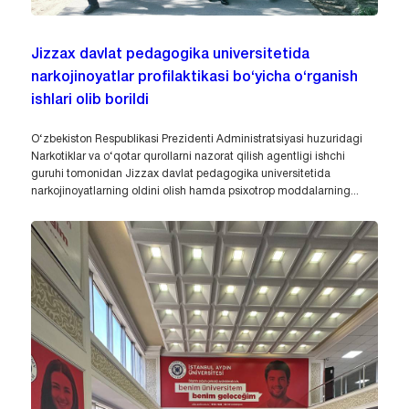
Jizzax davlat pedagogika universitetida
narkojinoyatlar profilaktikasi bo‘yicha o‘rganish
ishlari olib borildi
O‘zbekiston Respublikasi Prezidenti Administratsiyasi huzuridagi
Narkotiklar va o‘qotar qurollarni nazorat qilish agentligi ishchi
guruhi tomonidan Jizzax davlat pedagogika universitetida
narkojinoyatlarning oldini olish hamda psixotrop moddalarning...