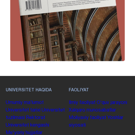
UNIVERSITET HAQIDA
FAOLIYAT
Umumiy maʼlumot
Ilmiy faoliyat
Oʻquv jarayoni
Universitet tarixi
Universitet
Xalqaro munosabatlar
tuzilmasi
Rektorat
Moliyaviy faoliyat
Yoshlar
Universitet kengashi
siyosati
Me'yoriy hujjatlar