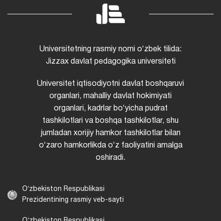
Universitetning rasmiy nomi oʻzbek tilida:
Jizzax davlat pedagogika universiteti
Universitet iqtisodiyotni davlat boshqaruvi
organlari, mahalliy davlat hokimiyati
organlari, kadrlar boʻyicha pudrat
tashkilotlari va boshqa tashkilotlar, shu
jumladan xorijiy hamkor tashkilotlar bilan
oʻzaro hamkorlikda oʻz faoliyatini amalga
oshiradi.
Oʻzbekiston Respublikasi
Prezidentining rasmiy veb-sayti
Oʻzbekiston Respublikasi