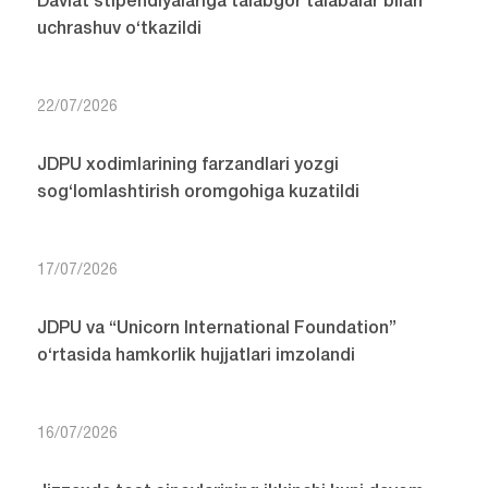
Davlat stipendiyalariga talabgor talabalar bilan
uchrashuv o‘tkazildi
22/07/2026
JDPU xodimlarining farzandlari yozgi
sog‘lomlashtirish oromgohiga kuzatildi
17/07/2026
JDPU va “Unicorn International Foundation”
o‘rtasida hamkorlik hujjatlari imzolandi
16/07/2026