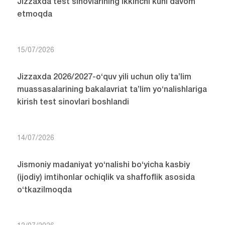
Jizzaxda test sinovlarining ikkinchi kuni davom
etmoqda
15/07/2026
Jizzaxda 2026/2027-o‘quv yili uchun oliy ta’lim
muassasalarining bakalavriat ta’lim yo‘nalishlariga
kirish test sinovlari boshlandi
14/07/2026
Jismoniy madaniyat yo‘nalishi bo‘yicha kasbiy
(ijodiy) imtihonlar ochiqlik va shaffoflik asosida
o‘tkazilmoqda