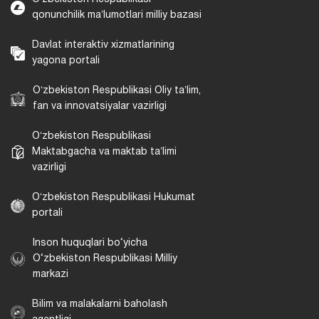
qonunchilik maʼlumotlari milliy bazasi
Davlat interaktiv xizmatlarining
yagona portali
Oʻzbekiston Respublikasi Oliy taʼlim,
fan va innovatsiyalar vazirligi
Oʻzbekiston Respublikasi
Maktabgacha va maktab taʼlimi
vazirligi
Oʻzbekiston Respublikasi Hukumat
portali
Inson huquqlari bo‘yicha
O‘zbekiston Respublikasi Milliy
markazi
Bilim va malakalarni baholash