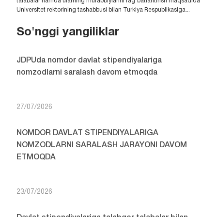
talabalar hamda ularning murabbiylarini rag‘batlantirish maqsadida
Universitet rektorining tashabbusi bilan Turkiya Respublikasiga...
So'nggi yangiliklar
JDPUda nomdor davlat stipendiyalariga
nomzodlarni saralash davom etmoqda
27/07/2026
NOMDOR DAVLAT STIPENDIYALARIGA
NOMZODLARNI SARALASH JARAYONI DAVOM
ETMOQDA
23/07/2026