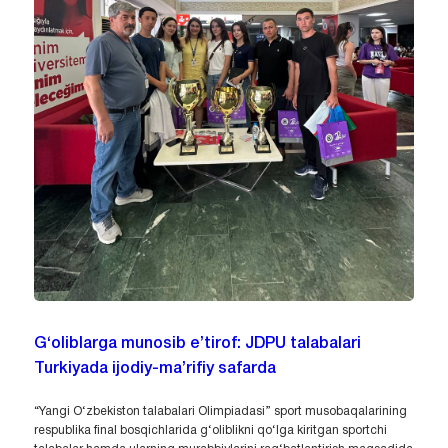
G‘oliblarga munosib e’tirof: JDPU talabalari
Turkiyada ijodiy-ma’rifiy safarda
“Yangi O‘zbekiston talabalari Olimpiadasi” sport musobaqalarining
respublika final bosqichlarida g‘oliblikni qo‘lga kiritgan sportchi