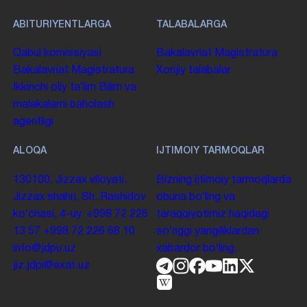
ABITURIYENTLARGA
TALABALARGA
Qabul komissiyasi
Bakalavriat
Magistratura
Bakalavriat
Magistratura
Xorijiy talabalar
Ikkinchi oliy taʼlim
Bilim va
malakalarni baholash
agentligi
ALOQA
IJTIMOIY TARMOQLAR
130100. Jizzax viloyati,
Bizning ijtimoiy tarmoqlarda
Jizzax shahri, Sh. Rashidov
obuna boʻling va
koʻchasi, 4-uy.
+998 72 226
taraqqiyotimiz haqidagi
13 57
+998 72 226 68 10
soʻnggi yangiliklardan
info@jdpu.uz
xabardor boʻling.
jiz.jdpi@exat.uz