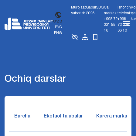
Murojaat
Qabul
SDG
Call
Ishonch
Ko
yuborish
2026
markaz:
telefoni:
qa
+998 72
+998
ku
O'ZB
221 55
72 226
РУС
16
68 10
ENG
Ochiq darslar
Barcha
Ekofaol talabalar
Karera markazi