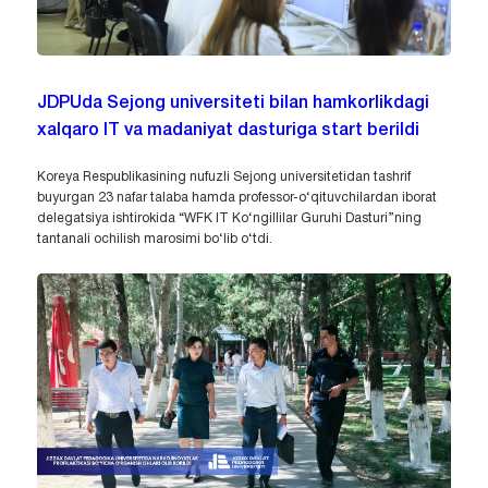
JDPUda Sejong universiteti bilan hamkorlikdagi
xalqaro IT va madaniyat dasturiga start berildi
Koreya Respublikasining nufuzli Sejong universitetidan tashrif
buyurgan 23 nafar talaba hamda professor-o‘qituvchilardan iborat
delegatsiya ishtirokida “WFK IT Ko‘ngillilar Guruhi Dasturi”ning
tantanali ochilish marosimi bo‘lib o‘tdi.