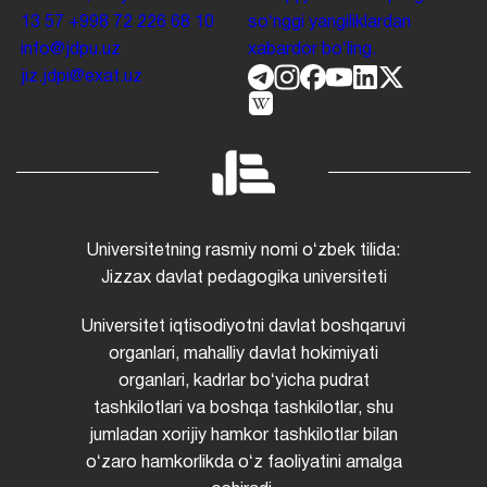
13 57
+998 72 226 68 10
soʻnggi yangiliklardan
info@jdpu.uz
xabardor boʻling.
jiz.jdpi@exat.uz
Universitetning rasmiy nomi oʻzbek tilida:
Jizzax davlat pedagogika universiteti
Universitet iqtisodiyotni davlat boshqaruvi
organlari, mahalliy davlat hokimiyati
organlari, kadrlar boʻyicha pudrat
tashkilotlari va boshqa tashkilotlar, shu
jumladan xorijiy hamkor tashkilotlar bilan
oʻzaro hamkorlikda oʻz faoliyatini amalga