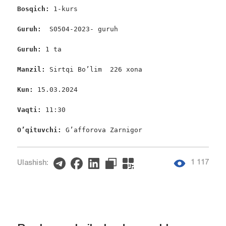
Bosqich: 
1-kurs

Guruh:  
S0504-2023- guruh

Guruh: 
1 ta

Manzil: 
Sirtqi Bo’lim  226 xona

Kun: 
15.03.2024

Vaqti: 
11:30

O’qituvchi:
 G’afforova Zarnigor
1 117
Ulashish: