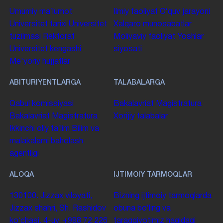
Umumiy maʼlumot
Ilmiy faoliyat
Oʻquv jarayoni
Universitet tarixi
Universitet
Xalqaro munosabatlar
tuzilmasi
Rektorat
Moliyaviy faoliyat
Yoshlar
Universitet kengashi
siyosati
Me'yoriy hujjatlar
ABITURIYENTLARGA
TALABALARGA
Qabul komissiyasi
Bakalavriat
Magistratura
Bakalavriat
Magistratura
Xorijiy talabalar
Ikkinchi oliy taʼlim
Bilim va
malakalarni baholash
agentligi
ALOQA
IJTIMOIY TARMOQLAR
130100. Jizzax viloyati,
Bizning ijtimoiy tarmoqlarda
Jizzax shahri, Sh. Rashidov
obuna boʻling va
koʻchasi, 4-uy.
+998 72 226
taraqqiyotimiz haqidagi