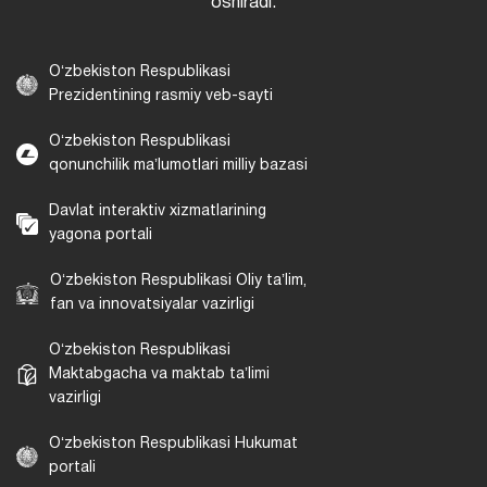
oshiradi.
Oʻzbekiston Respublikasi
Prezidentining rasmiy veb-sayti
Oʻzbekiston Respublikasi
qonunchilik maʼlumotlari milliy bazasi
Davlat interaktiv xizmatlarining
yagona portali
Oʻzbekiston Respublikasi Oliy taʼlim,
fan va innovatsiyalar vazirligi
Oʻzbekiston Respublikasi
Maktabgacha va maktab taʼlimi
vazirligi
Oʻzbekiston Respublikasi Hukumat
portali