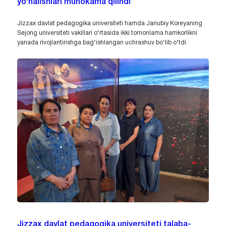
yo‘nalishlari muhokama qilindi
Jizzax davlat pedagogika universiteti hamda Janubiy Koreyaning
Sejong universiteti vakillari o‘rtasida ikki tomonlama hamkorlikni
yanada rivojlantirishga bag‘ishlangan uchrashuv bo‘lib o‘tdi.
Jizzax davlat pedagogika universiteti talaba-