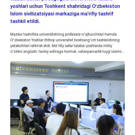
yoshlari uchun Toshkent shahridagi O‘zbekiston
Islom sivilizatsiyasi markaziga ma’rifiy tashrif
tashkil etildi.
Mazkur tashrifda universitetning professor-o‘qituvchilari hamda
O‘zbekiston Yoshlar ittifoqi universitet boshlang‘ich tashkilotining
yetakchilari ishtirok etdi. Ma’rifiy safar talaba-yoshlarda milliy
o‘zlikni anglash, tarixiy xotiraga hurmat, vatanparvarlik tuyg‘ularini...