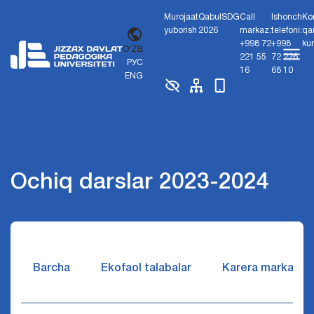
Murojaat
Qabul
SDG
Call
Ishonch
Ko
yuborish
2026
markaz:
telefoni:
qa
+998 72
+998
ku
O'ZB
221 55
72 226
РУС
16
68 10
ENG
Ochiq darslar 2023-2024
Barcha
Ekofaol talabalar
Karera markazi