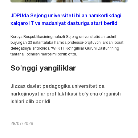
JDPUda Sejong universiteti bilan hamkorlikdagi
xalqaro IT va madaniyat dasturiga start berildi
Koreya Respublikasining nufuzli Sejong universitetidan tashrif
buyurgan 23 nafar talaba hamda professor-o‘qituvchilardan iborat
delegatsiya ishtirokida “WFK IT Ko‘ngillilar Guruhi Dasturi”ning
tantanali ochilish marosimi bo‘lib o‘tdi.
So'nggi yangiliklar
Jizzax davlat pedagogika universitetida
narkojinoyatlar profilaktikasi bo‘yicha o‘rganish
ishlari olib borildi
28/07/2026