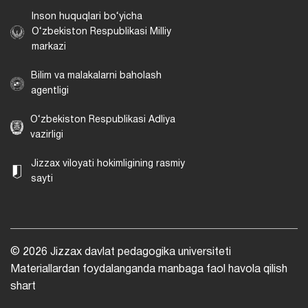
Inson huquqlari bo‘yicha
O‘zbekiston Respublikasi Milliy
markazi
Bilim va malakalarni baholash
agentligi
O‘zbekiston Respublikasi Adliya
vazirligi
Jizzax viloyati hokimligining rasmiy
sayti
© 2026 Jizzax davlat pedagogika universiteti
Materiallardan foydalanganda manbaga faol havola qilish
shart