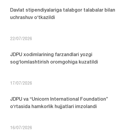
Davlat stipendiyalariga talabgor talabalar bilan
uchrashuv o‘tkazildi
22/07/2026
JDPU xodimlarining farzandlari yozgi
sog‘lomlashtirish oromgohiga kuzatildi
17/07/2026
JDPU va “Unicorn International Foundation”
o‘rtasida hamkorlik hujjatlari imzolandi
16/07/2026