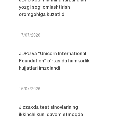
JDPU xodimlarining farzandlari
yozgi sog‘lomlashtirish
oromgohiga kuzatildi
17/07/2026
JDPU va “Unicorn International
Foundation” o‘rtasida hamkorlik
hujjatlari imzolandi
16/07/2026
Jizzaxda test sinovlarining
ikkinchi kuni davom etmoqda