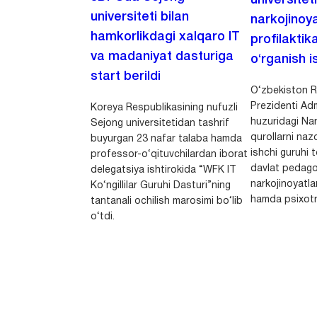
universitet
universiteti bilan
narkojinoya
hamkorlikdagi xalqaro IT
profilaktik
va madaniyat dasturiga
o‘rganish is
start berildi
O‘zbekiston R
Prezidenti Adm
Koreya Respublikasining nufuzli
huzuridagi Nar
Sejong universitetidan tashrif
qurollarni nazo
buyurgan 23 nafar talaba hamda
ishchi guruhi
professor-o‘qituvchilardan iborat
davlat pedago
delegatsiya ishtirokida “WFK IT
narkojinoyatlar
Ko‘ngillilar Guruhi Dasturi”ning
hamda psixotr
tantanali ochilish marosimi bo‘lib
o‘tdi.