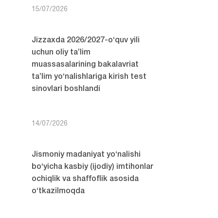
15/07/2026
Jizzaxda 2026/2027-o‘quv yili
uchun oliy ta’lim
muassasalarining bakalavriat
ta’lim yo‘nalishlariga kirish test
sinovlari boshlandi
14/07/2026
Jismoniy madaniyat yo‘nalishi
bo‘yicha kasbiy (ijodiy) imtihonlar
ochiqlik va shaffoflik asosida
o‘tkazilmoqda