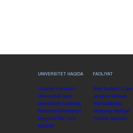
UNIVERSITET HAQIDA
FAOLIYAT
Umumiy maʼlumot
Ilmiy faoliyat
Oʻquv
Universitet tarixi
jarayoni
Xalqaro
Universitet tuzilmasi
munosabatlar
Rektorat
Universitet
Moliyaviy faoliyat
kengashi
Me'yoriy
Yoshlar siyosati
hujjatlar