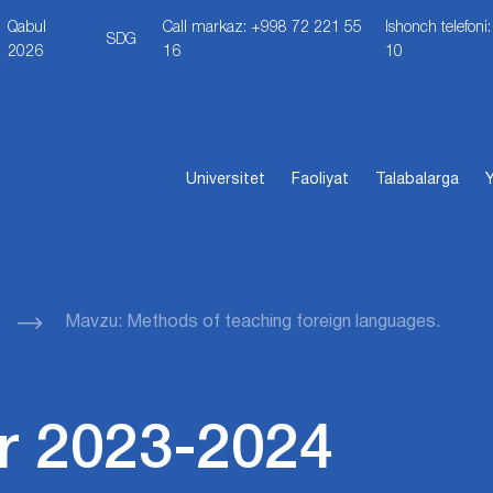
Qabul
Call markaz: +998 72 221 55
Ishonch telefon
SDG
2026
16
10
Universitet
Faoliyat
Talabalarga
Y
Mavzu: Methods of teaching foreign languages.
r 2023-2024