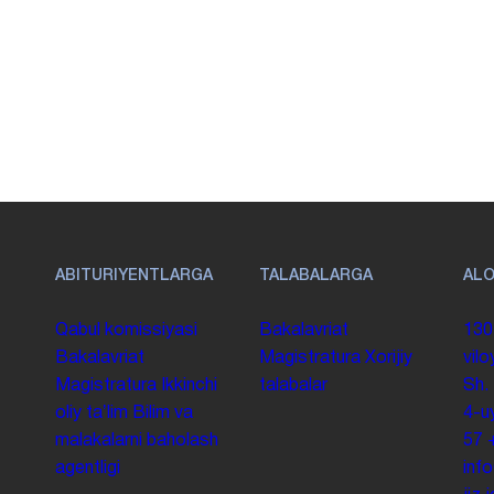
ABITURIYENTLARGA
TALABALARGA
AL
Qabul komissiyasi
Bakalavriat
130
Bakalavriat
Magistratura
Xorijiy
vilo
Magistratura
Ikkinchi
talabalar
Sh.
oliy taʼlim
Bilim va
4-u
malakalarni baholash
57
agentligi
inf