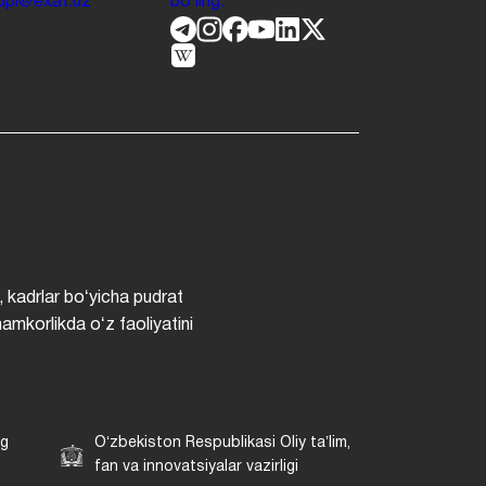
.jdpi@exat.uz
boʻling.
, kadrlar boʻyicha pudrat
hamkorlikda oʻz faoliyatini
ng
Oʻzbekiston Respublikasi Oliy taʼlim,
fan va innovatsiyalar vazirligi