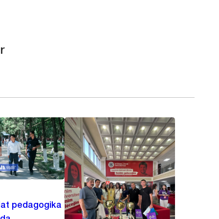
r
lat pedagogika