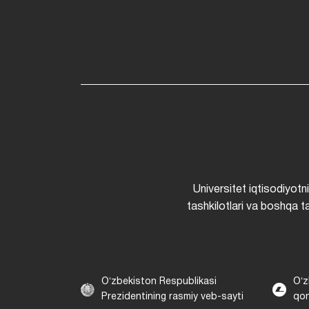
Universitet iqtisodiyotn
tashkilotlari va boshqa ta
Oʻzbekiston Respublikasi
Oʻz
Prezidentining rasmiy veb-sayti
qon