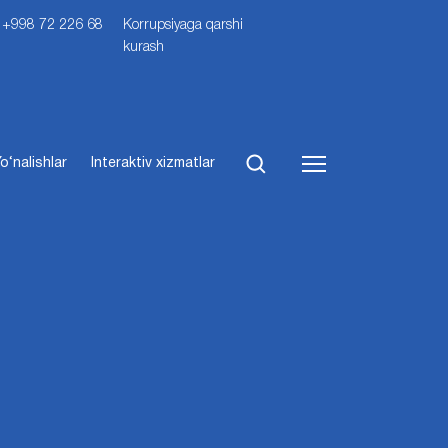
i: +998 72 226 68
Korrupsiyaga qarshi
kurash
o‘nalishlar
Interaktiv xizmatlar