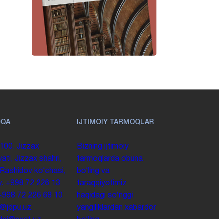
OQA
IJTIMOIY TARMOQLAR
100. Jizzax
Bizning ijtimoiy
yati, Jizzax shahri,
tarmoqlarda obuna
 Rashidov koʻchasi,
boʻling va
y.
+998 72 226 13
taraqqiyotimiz
+998 72 226 68 10
haqidagi soʻnggi
o@jdpu.uz
yangiliklardan xabardor