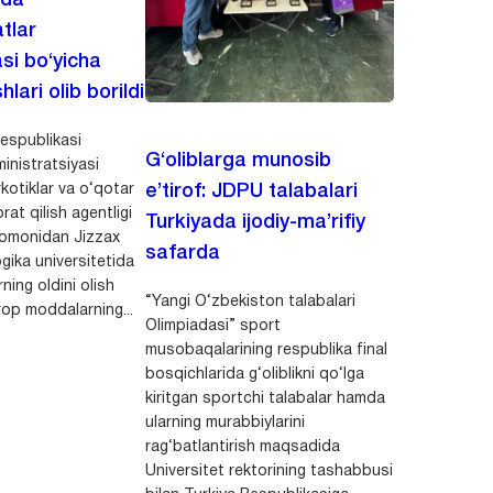
ida
tlar
asi bo‘yicha
hlari olib borildi
espublikasi
G‘oliblarga munosib
inistratsiyasi
kotiklar va o‘qotar
e’tirof: JDPU talabalari
rat qilish agentligi
Turkiyada ijodiy-ma’rifiy
 tomonidan Jizzax
safarda
gika universitetida
ning oldini olish
“Yangi O‘zbekiston talabalari
op moddalarning...
Olimpiadasi” sport
musobaqalarining respublika final
bosqichlarida g‘oliblikni qo‘lga
kiritgan sportchi talabalar hamda
ularning murabbiylarini
rag‘batlantirish maqsadida
Universitet rektorining tashabbusi