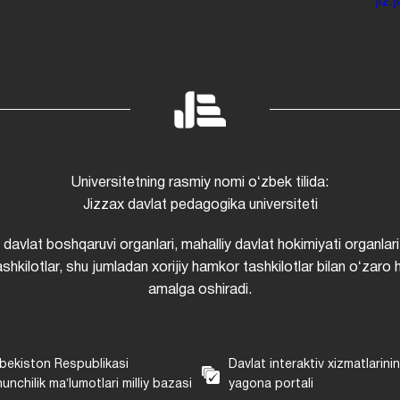
jiz
Universitetning rasmiy nomi oʻzbek tilida:
Jizzax davlat pedagogika universiteti
i davlat boshqaruvi organlari, mahalliy davlat hokimiyati organlari
shkilotlar, shu jumladan xorijiy hamkor tashkilotlar bilan oʻzaro 
amalga oshiradi.
bekiston Respublikasi
Davlat interaktiv xizmatlarini
unchilik maʼlumotlari milliy bazasi
yagona portali