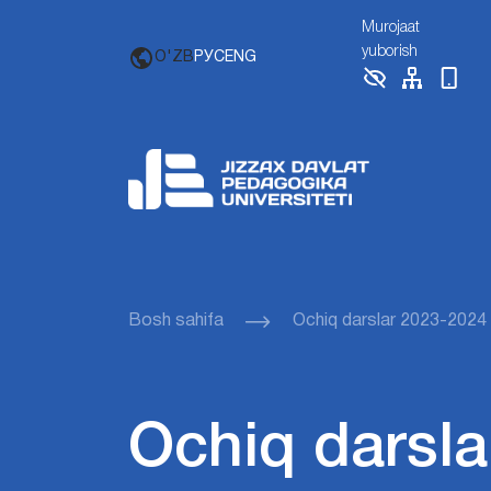
Murojaat
yuborish
O'ZB
РУС
ENG
Bosh sahifa
Ochiq darslar 2023-2024
Ochiq darsla