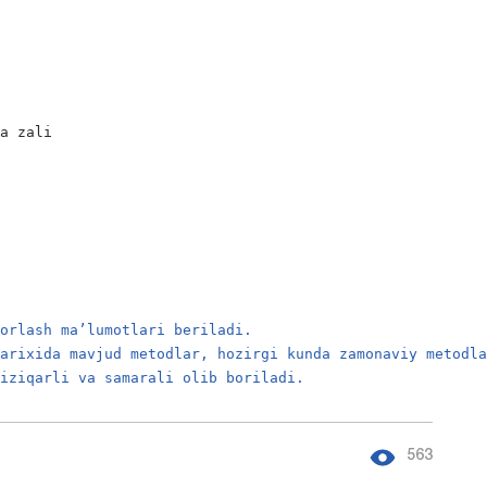
a zali

rorlash ma’lumotlari beriladi.
tarixida mavjud metodlar, hozirgi kunda zamonaviy metodl
qiziqarli va samarali olib boriladi.
563