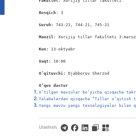
Fakultet
: Xorijiy tillar fakulteti

Bosqich
: 3

Guruh:
 743-21, 744-21, 745-21

Manzil
: Xorijiy tillar fakulteti 3-maruz
Kun:
 13-oktyabr

Vaqt:
 10:00

O’qituvchi:
 Djabborov Sherzod

O’quv dastur
O’tilgan mavzular bo‘yicha qisqacha tak
Talabalardan qisqacha “Tillar o’qitish 
Yangi mavzu yangi texnalogiyalar bilan 
Ulashish: