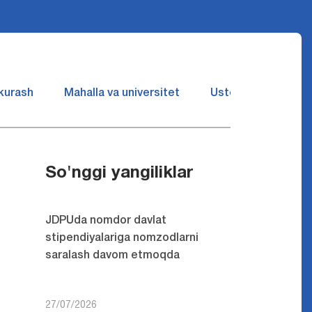
 kurash
Mahalla va universitet
Ustozlar suhbatin 
So'nggi yangiliklar
JDPUda nomdor davlat
stipendiyalariga nomzodlarni
saralash davom etmoqda
27/07/2026