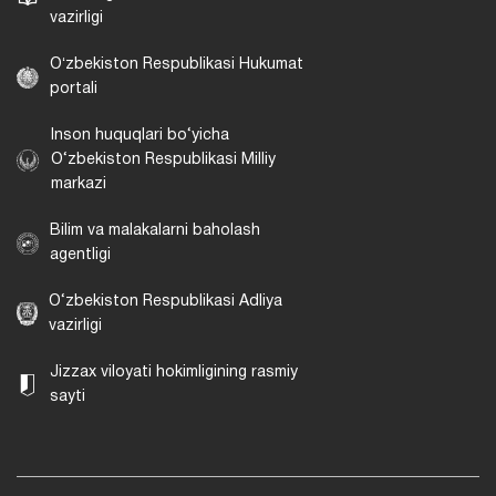
vazirligi
Oʻzbekiston Respublikasi Hukumat
portali
Inson huquqlari bo‘yicha
O‘zbekiston Respublikasi Milliy
markazi
Bilim va malakalarni baholash
agentligi
O‘zbekiston Respublikasi Adliya
vazirligi
Jizzax viloyati hokimligining rasmiy
sayti