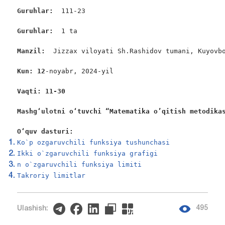
Guruhlar:  
111-23

Guruhlar: 
 1 ta

Manzil:  
Jizzax viloyati Sh.Rashidov tumani, Kuyovbo
Kun: 12
-noyabr, 2024-yil

Vaqti: 11-30
Mashgʻulotni oʻtuvchi “Matematika o’qitish metodika
Oʻquv dasturi:
Ko`p ozgaruvchili funksiya tushunchasi
Ikki o`zgaruvchili funksiya grafigi
n o`zgaruvchili funksiya limiti
Takroriy limitlar
495
Ulashish: