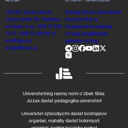
ALOQA
IJTIMOIY TARMOQLAR
130100. Jizzax viloyati,
Bizning ijtimoiy tarmoqlarda
Jizzax shahri, Sh. Rashidov
obuna boʻling va
koʻchasi, 4-uy.
+998 72 226
taraqqiyotimiz haqidagi
13 57
+998 72 226 68 10
soʻnggi yangiliklardan
info@jdpu.uz
xabardor boʻling.
jiz.jdpi@exat.uz
Universitetning rasmiy nomi oʻzbek tilida:
Jizzax davlat pedagogika universiteti
Universitet iqtisodiyotni davlat boshqaruvi
organlari, mahalliy davlat hokimiyati