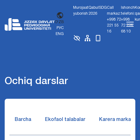
Murojaat
Qabul
SDG
Call
Ishonch
Ko
yuborish
2026
markaz:
telefoni:
qa
+998 72
+998
ku
O'ZB
221 55
72 226
РУС
16
68 10
ENG
Ochiq darslar
Barcha
Ekofaol talabalar
Karera markazi