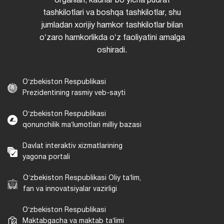
organlari, kadrlar boʻyicha pudrat
tashkilotlari va boshqa tashkilotlar, shu
jumladan xorijiy hamkor tashkilotlar bilan
oʻzaro hamkorlikda oʻz faoliyatini amalga
oshiradi.
Oʻzbekiston Respublikasi
Prezidentining rasmiy veb-sayti
Oʻzbekiston Respublikasi
qonunchilik maʼlumotlari milliy bazasi
Davlat interaktiv xizmatlarining
yagona portali
Oʻzbekiston Respublikasi Oliy taʼlim,
fan va innovatsiyalar vazirligi
Oʻzbekiston Respublikasi
Maktabgacha va maktab taʼlimi