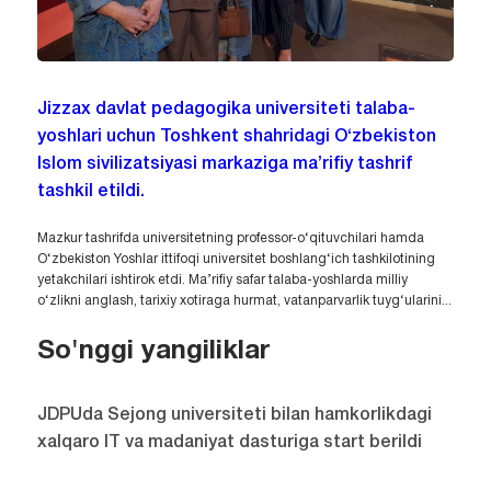
Jizzax davlat pedagogika universiteti talaba-
yoshlari uchun Toshkent shahridagi O‘zbekiston
Islom sivilizatsiyasi markaziga ma’rifiy tashrif
tashkil etildi.
Mazkur tashrifda universitetning professor-o‘qituvchilari hamda
O‘zbekiston Yoshlar ittifoqi universitet boshlang‘ich tashkilotining
yetakchilari ishtirok etdi. Ma’rifiy safar talaba-yoshlarda milliy
o‘zlikni anglash, tarixiy xotiraga hurmat, vatanparvarlik tuyg‘ularini...
So'nggi yangiliklar
JDPUda Sejong universiteti bilan hamkorlikdagi
xalqaro IT va madaniyat dasturiga start berildi