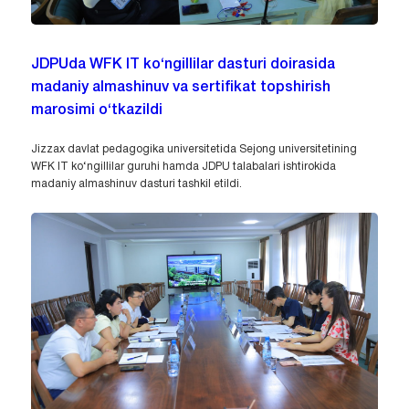
JDPUda WFK IT ko‘ngillilar dasturi doirasida
madaniy almashinuv va sertifikat topshirish
marosimi o‘tkazildi
Jizzax davlat pedagogika universitetida Sejong universitetining
WFK IT ko‘ngillilar guruhi hamda JDPU talabalari ishtirokida
madaniy almashinuv dasturi tashkil etildi.