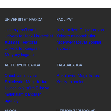
UNIVERSITET HAQIDA
FAOLIYAT
Umumiy maʼlumot
Ilmiy faoliyat
Oʻquv jarayoni
Universitet tarixi
Universitet
Xalqaro munosabatlar
tuzilmasi
Rektorat
Moliyaviy faoliyat
Yoshlar
Universitet kengashi
siyosati
Me'yoriy hujjatlar
ABITURIYENTLARGA
TALABALARGA
Qabul komissiyasi
Bakalavriat
Magistratura
Bakalavriat
Magistratura
Xorijiy talabalar
Ikkinchi oliy taʼlim
Bilim va
malakalarni baholash
agentligi