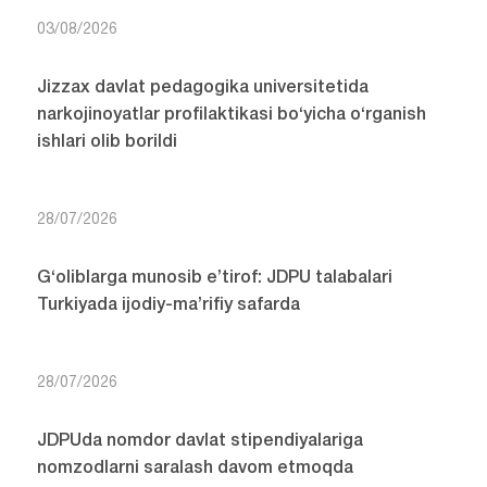
03/08/2026
Jizzax davlat pedagogika universitetida
narkojinoyatlar profilaktikasi bo‘yicha o‘rganish
ishlari olib borildi
28/07/2026
G‘oliblarga munosib e’tirof: JDPU talabalari
Turkiyada ijodiy-ma’rifiy safarda
28/07/2026
JDPUda nomdor davlat stipendiyalariga
nomzodlarni saralash davom etmoqda