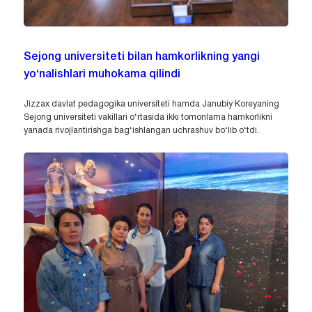
Sejong universiteti bilan hamkorlikning yangi
yo‘nalishlari muhokama qilindi
Jizzax davlat pedagogika universiteti hamda Janubiy Koreyaning
Sejong universiteti vakillari o‘rtasida ikki tomonlama hamkorlikni
yanada rivojlantirishga bag‘ishlangan uchrashuv bo‘lib o‘tdi.