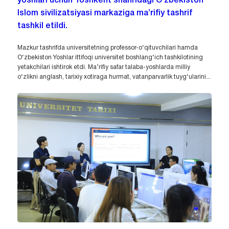
yoshlari uchun Toshkent shahridagi O‘zbekiston
Islom sivilizatsiyasi markaziga ma’rifiy tashrif
tashkil etildi.
Mazkur tashrifda universitetning professor-o‘qituvchilari hamda
O‘zbekiston Yoshlar ittifoqi universitet boshlang‘ich tashkilotining
yetakchilari ishtirok etdi. Ma’rifiy safar talaba-yoshlarda milliy
o‘zlikni anglash, tarixiy xotiraga hurmat, vatanparvarlik tuyg‘ularini...