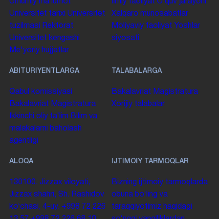
Umumiy maʼlumot
Ilmiy faoliyat
Oʻquv jarayoni
Universitet tarixi
Universitet
Xalqaro munosabatlar
tuzilmasi
Rektorat
Moliyaviy faoliyat
Yoshlar
Universitet kengashi
siyosati
Me'yoriy hujjatlar
ABITURIYENTLARGA
TALABALARGA
Qabul komissiyasi
Bakalavriat
Magistratura
Bakalavriat
Magistratura
Xorijiy talabalar
Ikkinchi oliy taʼlim
Bilim va
malakalarni baholash
agentligi
ALOQA
IJTIMOIY TARMOQLAR
130100. Jizzax viloyati,
Bizning ijtimoiy tarmoqlarda
Jizzax shahri, Sh. Rashidov
obuna boʻling va
koʻchasi, 4-uy.
+998 72 226
taraqqiyotimiz haqidagi
13 57
+998 72 226 68 10
soʻnggi yangiliklardan