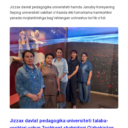
Jizzax davlat pedagogika universiteti hamda Janubiy Koreyaning
Sejong universiteti vakillari o‘rtasida ikki tomonlama hamkorlikni
yanada rivojlantirishga bag‘ishlangan uchrashuv bo‘lib o‘tdi.
Jizzax davlat pedagogika universiteti talaba-