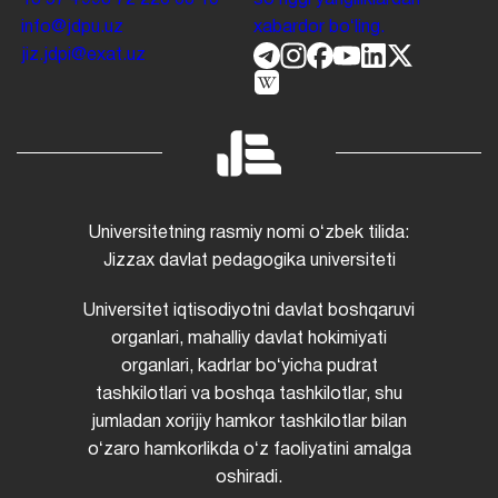
info@jdpu.uz
xabardor boʻling.
jiz.jdpi@exat.uz
Universitetning rasmiy nomi oʻzbek tilida:
Jizzax davlat pedagogika universiteti
Universitet iqtisodiyotni davlat boshqaruvi
organlari, mahalliy davlat hokimiyati
organlari, kadrlar boʻyicha pudrat
tashkilotlari va boshqa tashkilotlar, shu
jumladan xorijiy hamkor tashkilotlar bilan
oʻzaro hamkorlikda oʻz faoliyatini amalga
oshiradi.