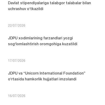
Davlat stipendiyalariga talabgor talabalar bilan
uchrashuv o‘tkazildi
22/07/2026
JDPU xodimlarining farzandlari yozgi
sog‘lomlashtirish oromgohiga kuzatildi
17/07/2026
JDPU va “Unicorn International Foundation”
o‘rtasida hamkorlik hujjatlari imzolandi
16/07/2026