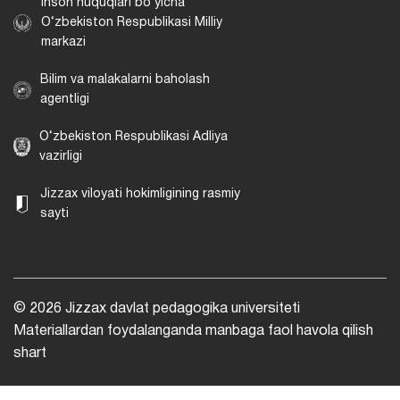
Inson huquqlari bo‘yicha
O‘zbekiston Respublikasi Milliy
markazi
Bilim va malakalarni baholash
agentligi
O‘zbekiston Respublikasi Adliya
vazirligi
Jizzax viloyati hokimligining rasmiy
sayti
© 2026 Jizzax davlat pedagogika universiteti
Materiallardan foydalanganda manbaga faol havola qilish
shart