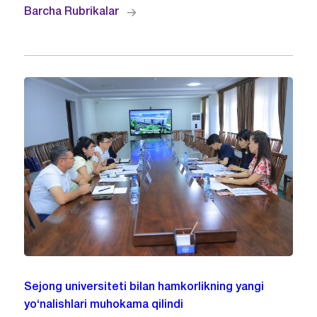
Barcha Rubrikalar
Sejong universiteti bilan hamkorlikning yangi
yo‘nalishlari muhokama qilindi