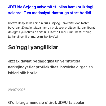
JDPUda Sejong universiteti bilan hamkorlikdagi
xalqaro IT va madaniyat dasturiga start berildi
Koreya Respublikasining nufuzli Sejong universitetidan tashrif
buyurgan 23 nafar talaba hamda professor-o‘qituvchilardan iborat
delegatsiya ishtirokida “WFK IT Ko‘ngillilar Guruhi Dasturi”ning
tantanali ochilish marosimi bo‘lib o‘tdi.
So'nggi yangiliklar
Jizzax davlat pedagogika universitetida
narkojinoyatlar profilaktikasi bo‘yicha o‘rganish
ishlari olib borildi
28/07/2026
G‘oliblarga munosib e’tirof: JDPU talabalari