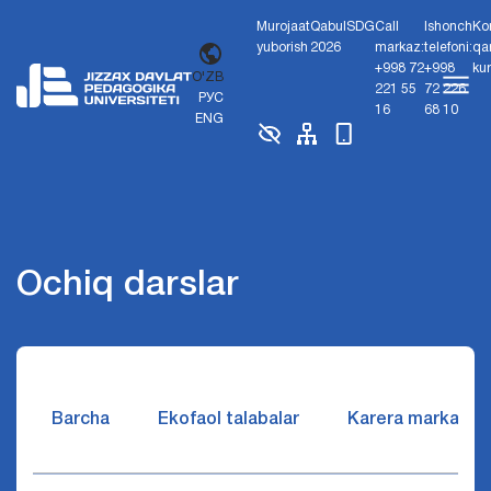
Murojaat
Qabul
SDG
Call
Ishonch
Ko
yuborish
2026
markaz:
telefoni:
qa
+998 72
+998
ku
O'ZB
221 55
72 226
РУС
16
68 10
ENG
Ochiq darslar
Barcha
Ekofaol talabalar
Karera markazi