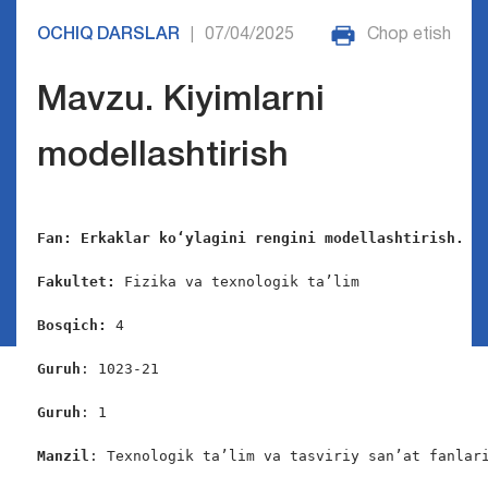
OCHIQ DARSLAR
07/04/2025
Chop etish
|
Mavzu. Kiyimlarni
modellashtirish
Fan: Erkaklar ko‘ylagini rengini modellashtirish.
Fakultet: 
Fizika va texnologik ta’lim

Bosqich: 
4

Guruh
: 1023-21

Guruh
: 1

Manzil
: Texnologik ta’lim va tasviriy san’at fanlari