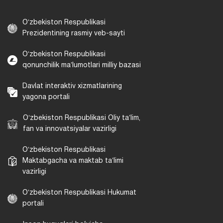
Oʻzbekiston Respublikasi
Prezidentining rasmiy veb-sayti
Oʻzbekiston Respublikasi
qonunchilik maʼlumotlari milliy bazasi
Davlat interaktiv xizmatlarining
yagona portali
Oʻzbekiston Respublikasi Oliy taʼlim,
fan va innovatsiyalar vazirligi
Oʻzbekiston Respublikasi
Maktabgacha va maktab taʼlimi
vazirligi
Oʻzbekiston Respublikasi Hukumat
portali