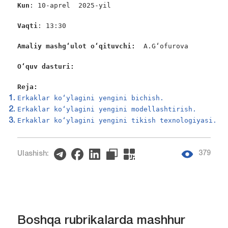
Kun
: 10-aprel  2025-yil

Vaqti
: 13:30

Amaliy mashg‘ulot o‘qituvchi:  
A.G‘ofurova         
O‘quv dasturi:
Reja:
Erkaklar ko‘ylagini yengini bichish.
Erkaklar ko‘ylagini yengini modellashtirish.
Erkaklar ko‘ylagini yengini tikish texnologiyasi.
379
Ulashish:
Boshqa rubrikalarda mashhur