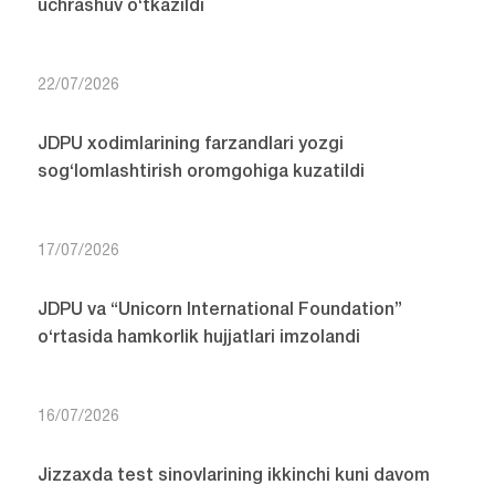
uchrashuv o‘tkazildi
22/07/2026
JDPU xodimlarining farzandlari yozgi
sog‘lomlashtirish oromgohiga kuzatildi
17/07/2026
JDPU va “Unicorn International Foundation”
o‘rtasida hamkorlik hujjatlari imzolandi
16/07/2026
Jizzaxda test sinovlarining ikkinchi kuni davom