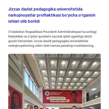
Jizzax davlat pedagogika universitetida
narkojinoyatlar profilaktikasi bo‘yicha o‘rganish
ishlari olib borildi
O‘zbekiston Respublikasi Prezidenti Administratsiyasi huzuridagi
Narkotiklar va o‘qotar qurollarni nazorat qilish agentligi ishchi
guruhi tomonidan Jizzax davlat pedagogika universitetida
narkojinoyatlarning oldini olish hamda psixotrop moddalarning...