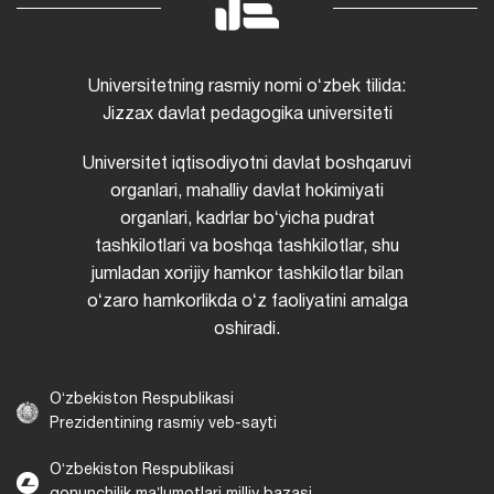
Universitetning rasmiy nomi oʻzbek tilida:
Jizzax davlat pedagogika universiteti
Universitet iqtisodiyotni davlat boshqaruvi
organlari, mahalliy davlat hokimiyati
organlari, kadrlar boʻyicha pudrat
tashkilotlari va boshqa tashkilotlar, shu
jumladan xorijiy hamkor tashkilotlar bilan
oʻzaro hamkorlikda oʻz faoliyatini amalga
oshiradi.
Oʻzbekiston Respublikasi
Prezidentining rasmiy veb-sayti
Oʻzbekiston Respublikasi