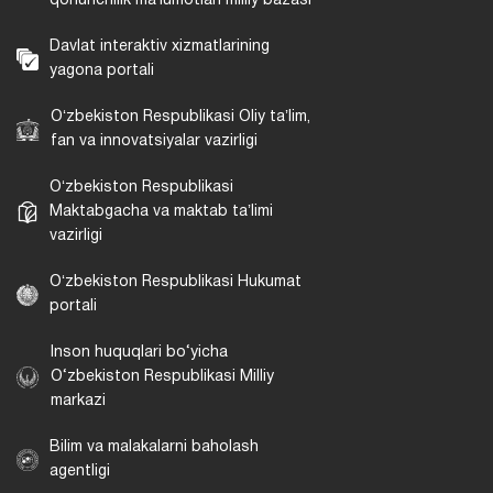
qonunchilik maʼlumotlari milliy bazasi
Davlat interaktiv xizmatlarining
yagona portali
Oʻzbekiston Respublikasi Oliy taʼlim,
fan va innovatsiyalar vazirligi
Oʻzbekiston Respublikasi
Maktabgacha va maktab taʼlimi
vazirligi
Oʻzbekiston Respublikasi Hukumat
portali
Inson huquqlari bo‘yicha
O‘zbekiston Respublikasi Milliy
markazi
Bilim va malakalarni baholash
agentligi