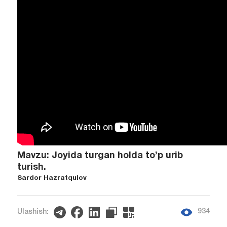
Mavzu: Joyida turgan holda to’p urib
turish.
Sardor Hazratqulov
934
Ulashish: