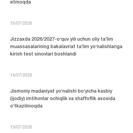
etmoqda
15/07/2026
Jizzaxda 2026/2027-o‘quv yili uchun oliy ta’lim
muassasalarining bakalavriat ta’lim yo‘nalishlariga
kirish test sinovlari boshlandi
14/07/2026
Jismoniy madaniyat yo‘nalishi bo‘yicha kasbiy
(ijodiy) imtihonlar ochiqlik va shaffoflik asosida
o‘tkazilmoqda
13/07/2026