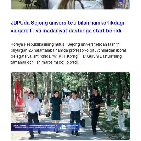
JDPUda Sejong universiteti bilan hamkorlikdagi
xalqaro IT va madaniyat dasturiga start berildi
Koreya Respublikasining nufuzli Sejong universitetidan tashrif
buyurgan 23 nafar talaba hamda professor-o‘qituvchilardan iborat
delegatsiya ishtirokida “WFK IT Ko‘ngillilar Guruhi Dasturi”ning
tantanali ochilish marosimi bo‘lib o‘tdi.