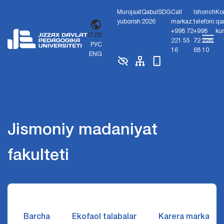
Murojaat
Qabul
SDG
Call
Ishonch
Ko
yuborish
2026
markaz:
telefoni:
qa
+998 72
+998
ku
O'ZB
221 55
72 226
РУС
16
68 10
ENG
Jismoniy madaniyat
fakulteti
Barcha
Ekofaol talabalar
Karera markazi