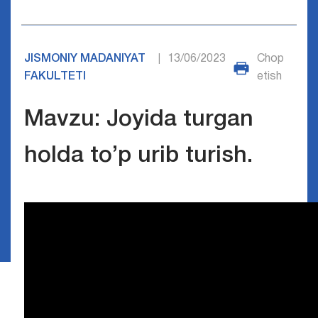
JISMONIY MADANIYAT
13/06/2023
Chop
|
FAKULTETI
etish
Mavzu: Joyida turgan
holda to’p urib turish.