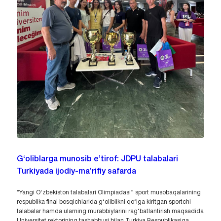
G‘oliblarga munosib e’tirof: JDPU talabalari
Turkiyada ijodiy-ma’rifiy safarda
“Yangi O‘zbekiston talabalari Olimpiadasi” sport musobaqalarining
respublika final bosqichlarida g‘oliblikni qo‘lga kiritgan sportchi
talabalar hamda ularning murabbiylarini rag‘batlantirish maqsadida
Universitet rektorining tashabbusi bilan Turkiya Respublikasiga...