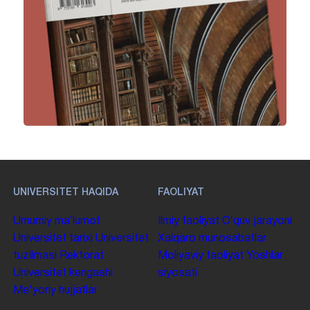
UNIVERSITET HAQIDA
FAOLIYAT
Umumiy maʼlumot
Ilmiy faoliyat
Oʻquv jarayoni
Universitet tarixi
Universitet
Xalqaro munosabatlar
tuzilmasi
Rektorat
Moliyaviy faoliyat
Yoshlar
Universitet kengashi
siyosati
Me'yoriy hujjatlar