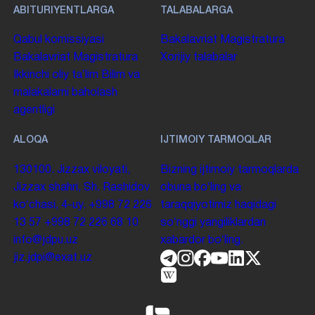
ABITURIYENTLARGA
TALABALARGA
Qabul komissiyasi
Bakalavriat
Magistratura
Bakalavriat
Magistratura
Xorijiy talabalar
Ikkinchi oliy taʼlim
Bilim va
malakalarni baholash
agentligi
ALOQA
IJTIMOIY TARMOQLAR
130100. Jizzax viloyati,
Bizning ijtimoiy tarmoqlarda
Jizzax shahri, Sh. Rashidov
obuna boʻling va
koʻchasi, 4-uy.
+998 72 226
taraqqiyotimiz haqidagi
13 57
+998 72 226 68 10
soʻnggi yangiliklardan
info@jdpu.uz
xabardor boʻling.
jiz.jdpi@exat.uz