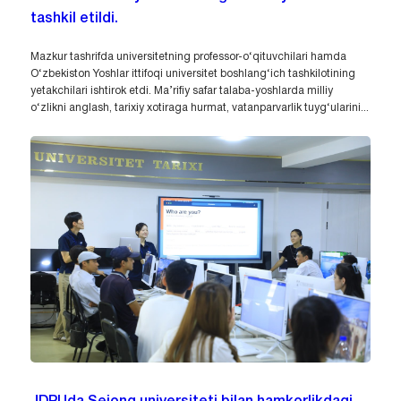
tashkil etildi.
Mazkur tashrifda universitetning professor-o‘qituvchilari hamda
O‘zbekiston Yoshlar ittifoqi universitet boshlang‘ich tashkilotining
yetakchilari ishtirok etdi. Ma’rifiy safar talaba-yoshlarda milliy
o‘zlikni anglash, tarixiy xotiraga hurmat, vatanparvarlik tuyg‘ularini...