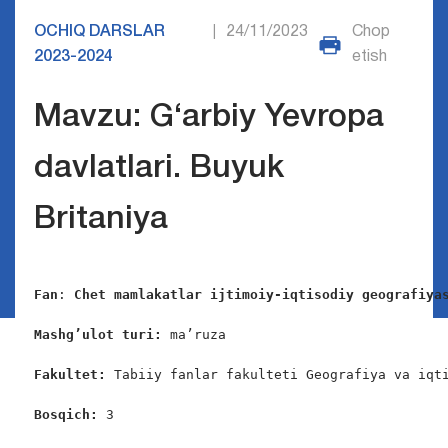
OCHIQ DARSLAR
24/11/2023
Chop
|
2023-2024
etish
Mavzu: G‘arbiy Yevropa
davlatlari. Buyuk
Britaniya
Fan
: 
Chet mamlakatlar ijtimoiy-iqtisodiy geografiya
Mashg’ulot turi:
 ma’ruza

Fakultet:
 Tabiiy fanlar fakulteti Geografiya va iqti
Bosqich: 
3
