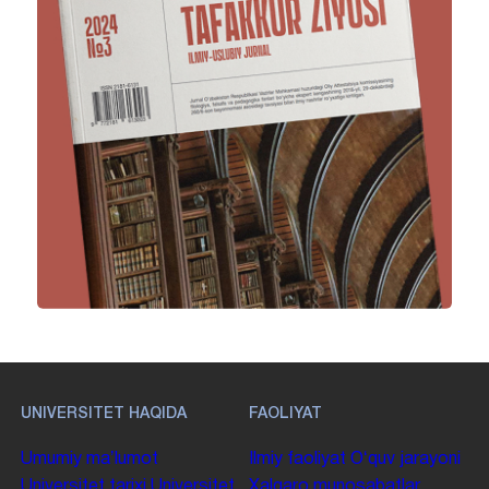
UNIVERSITET HAQIDA
FAOLIYAT
Umumiy maʼlumot
Ilmiy faoliyat
Oʻquv jarayoni
Universitet tarixi
Universitet
Xalqaro munosabatlar