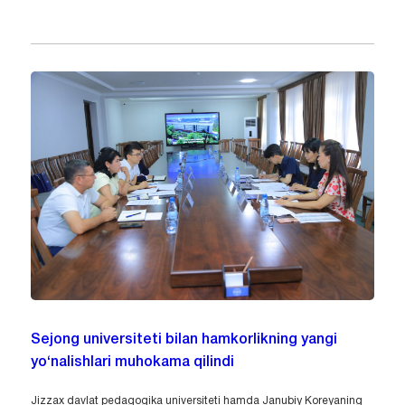
Sejong universiteti bilan hamkorlikning yangi
yo‘nalishlari muhokama qilindi
Jizzax davlat pedagogika universiteti hamda Janubiy Koreyaning