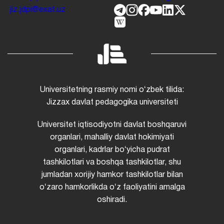
jiz.jdpi@exat.uz
Universitetning rasmiy nomi oʻzbek tilida:
Jizzax davlat pedagogika universiteti
Universitet iqtisodiyotni davlat boshqaruvi
organlari, mahalliy davlat hokimiyati
organlari, kadrlar boʻyicha pudrat
tashkilotlari va boshqa tashkilotlar, shu
jumladan xorijiy hamkor tashkilotlar bilan
oʻzaro hamkorlikda oʻz faoliyatini amalga
oshiradi.