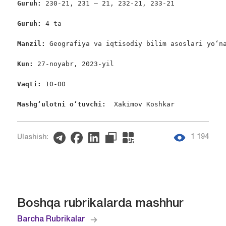
Guruh: 
230-21, 231 – 21, 232-21, 233-21

Guruh: 
4 ta

Manzil: 
Geografiya va iqtisodiy bilim asoslari yo‘na
Kun: 
27-noyabr, 2023-yil

Vaqti: 
10-00

Mashgʻulotni oʻtuvchi: 
 Xakimov Koshkar
1 194
Ulashish:
Boshqa rubrikalarda mashhur
Barcha Rubrikalar