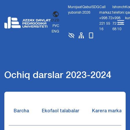
Murojaat
Qabul
SDG
Call
Ishonch
Ko
yuborish
2026
markaz:
telefoni:
qa
+998 72
+998
ku
O'ZB
221 55
72 226
РУС
16
68 10
ENG
Ochiq darslar 2023-2024
Barcha
Ekofaol talabalar
Karera markazi