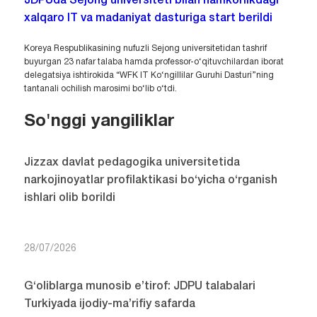
JDPUda Sejong universiteti bilan hamkorlikdagi
xalqaro IT va madaniyat dasturiga start berildi
Koreya Respublikasining nufuzli Sejong universitetidan tashrif
buyurgan 23 nafar talaba hamda professor-o‘qituvchilardan iborat
delegatsiya ishtirokida “WFK IT Ko‘ngillilar Guruhi Dasturi”ning
tantanali ochilish marosimi bo‘lib o‘tdi.
So'nggi yangiliklar
Jizzax davlat pedagogika universitetida
narkojinoyatlar profilaktikasi bo‘yicha o‘rganish
ishlari olib borildi
28/07/2026
G‘oliblarga munosib e’tirof: JDPU talabalari
Turkiyada ijodiy-ma’rifiy safarda