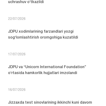
uchrashuv o‘tkazildi
22/07/2026
JDPU xodimlarining farzandlari yozgi
sog‘lomlashtirish oromgohiga kuzatildi
17/07/2026
JDPU va “Unicorn International Foundation”
o‘rtasida hamkorlik hujjatlari imzolandi
16/07/2026
Jizzaxda test sinovlarining ikkinchi kuni davom