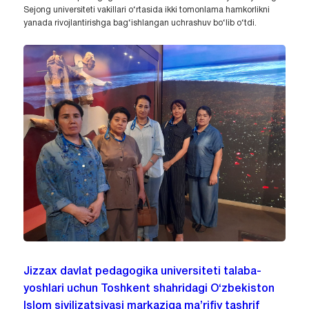
Sejong universiteti vakillari o‘rtasida ikki tomonlama hamkorlikni
yanada rivojlantirishga bag‘ishlangan uchrashuv bo‘lib o‘tdi.
Jizzax davlat pedagogika universiteti talaba-
yoshlari uchun Toshkent shahridagi O‘zbekiston
Islom sivilizatsiyasi markaziga ma’rifiy tashrif