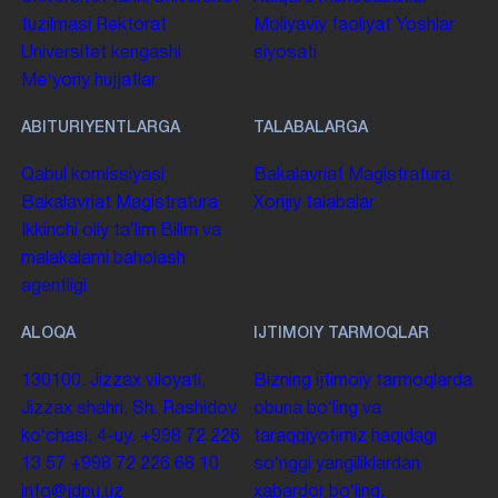
tuzilmasi
Rektorat
Moliyaviy faoliyat
Yoshlar
Universitet kengashi
siyosati
Me'yoriy hujjatlar
ABITURIYENTLARGA
TALABALARGA
Qabul komissiyasi
Bakalavriat
Magistratura
Bakalavriat
Magistratura
Xorijiy talabalar
Ikkinchi oliy taʼlim
Bilim va
malakalarni baholash
agentligi
ALOQA
IJTIMOIY TARMOQLAR
130100. Jizzax viloyati,
Bizning ijtimoiy tarmoqlarda
Jizzax shahri, Sh. Rashidov
obuna boʻling va
koʻchasi, 4-uy.
+998 72 226
taraqqiyotimiz haqidagi
13 57
+998 72 226 68 10
soʻnggi yangiliklardan
info@jdpu.uz
xabardor boʻling.