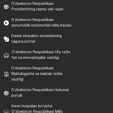
Oʻzbekiston Respublikasi
Prezidentining rasmiy veb-sayti
Oʻzbekiston Respublikasi
qonunchilik maʼlumotlari milliy bazasi
Davlat interaktiv xizmatlarining
yagona portali
Oʻzbekiston Respublikasi Oliy taʼlim,
fan va innovatsiyalar vazirligi
Oʻzbekiston Respublikasi
Maktabgacha va maktab taʼlimi
vazirligi
Oʻzbekiston Respublikasi Hukumat
portali
Inson huquqlari bo‘yicha
O‘zbekiston Respublikasi Milliy