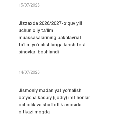
15/07/2026
Jizzaxda 2026/2027-o‘quv yili
uchun oliy ta’lim
muassasalarining bakalavriat
ta’lim yo‘nalishlariga kirish test
sinovlari boshlandi
14/07/2026
Jismoniy madaniyat yo‘nalishi
bo‘yicha kasbiy (ijodiy) imtihonlar
ochiqlik va shaffoflik asosida
o‘tkazilmoqda