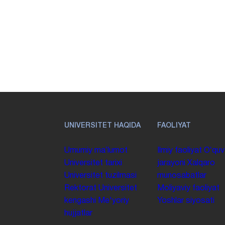
UNIVERSITET HAQIDA
FAOLIYAT
Umumiy maʼlumot
Ilmiy faoliyat
Oʻquv
Universitet tarixi
jarayoni
Xalqaro
Universitet tuzilmasi
munosabatlar
Rektorat
Universitet
Moliyaviy faoliyat
kengashi
Me'yoriy
Yoshlar siyosati
hujjatlar