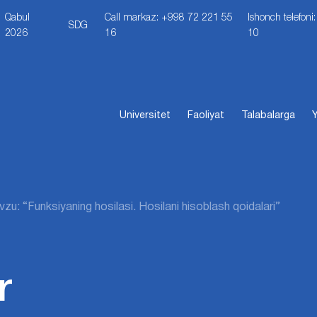
Qabul
Call markaz: +998 72 221 55
Ishonch telefon
SDG
2026
16
10
Universitet
Faoliyat
Talabalarga
Y
zu: “Funksiyaning hosilasi. Hosilani hisoblash qoidalari”
r