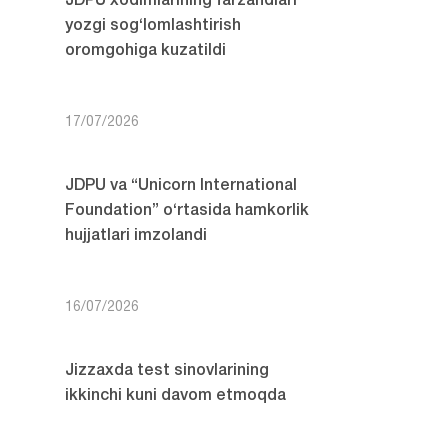
JDPU xodimlarining farzandlari
yozgi sog‘lomlashtirish
oromgohiga kuzatildi
17/07/2026
JDPU va “Unicorn International
Foundation” o‘rtasida hamkorlik
hujjatlari imzolandi
16/07/2026
Jizzaxda test sinovlarining
ikkinchi kuni davom etmoqda