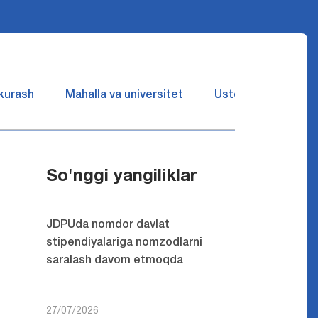
 kurash
Mahalla va universitet
Ustozlar suhbatin 
So'nggi yangiliklar
JDPUda nomdor davlat
stipendiyalariga nomzodlarni
saralash davom etmoqda
27/07/2026