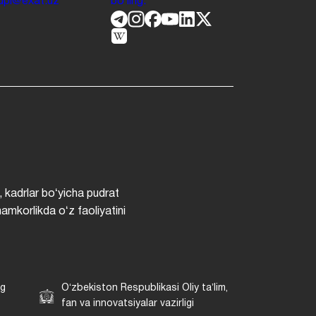
.jdpi@exat.uz
boʻling.
, kadrlar boʻyicha pudrat
hamkorlikda oʻz faoliyatini
ng
Oʻzbekiston Respublikasi Oliy taʼlim,
fan va innovatsiyalar vazirligi