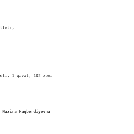
lteti,

eti, 1-qavat, 102-xona

a Nazira Haqberdiyevna 