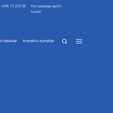
i: +998 72 226 68
Korrupsiyaga qarshi
kurash
o‘nalishlar
Interaktiv xizmatlar