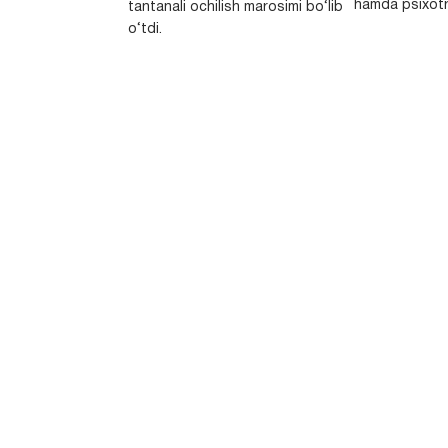
hamda psixotr
tantanali ochilish marosimi bo‘lib
o‘tdi.