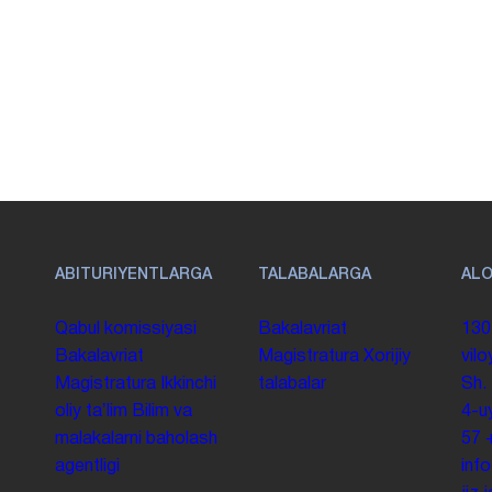
ABITURIYENTLARGA
TALABALARGA
AL
Qabul komissiyasi
Bakalavriat
130
Bakalavriat
Magistratura
Xorijiy
vilo
Magistratura
Ikkinchi
talabalar
Sh.
oliy taʼlim
Bilim va
4-u
malakalarni baholash
57
agentligi
inf