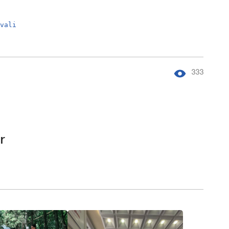
dvali
333
r