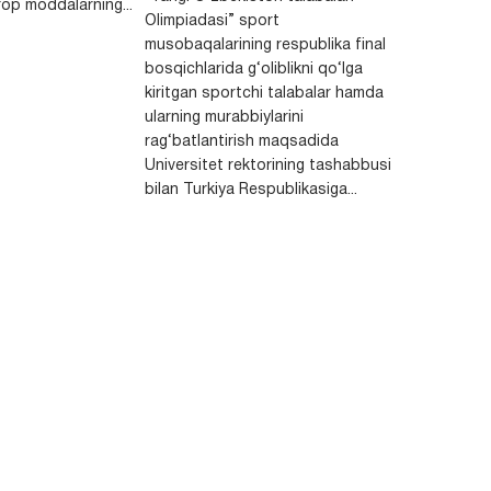
op moddalarning...
Olimpiadasi” sport
musobaqalarining respublika final
bosqichlarida g‘oliblikni qo‘lga
kiritgan sportchi talabalar hamda
ularning murabbiylarini
rag‘batlantirish maqsadida
Universitet rektorining tashabbusi
bilan Turkiya Respublikasiga...