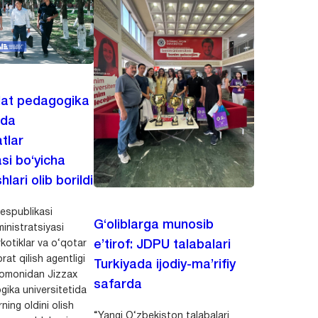
lat pedagogika
ida
tlar
asi bo‘yicha
hlari olib borildi
espublikasi
G‘oliblarga munosib
inistratsiyasi
kotiklar va o‘qotar
e’tirof: JDPU talabalari
rat qilish agentligi
Turkiyada ijodiy-ma’rifiy
 tomonidan Jizzax
safarda
gika universitetida
ning oldini olish
“Yangi O‘zbekiston talabalari