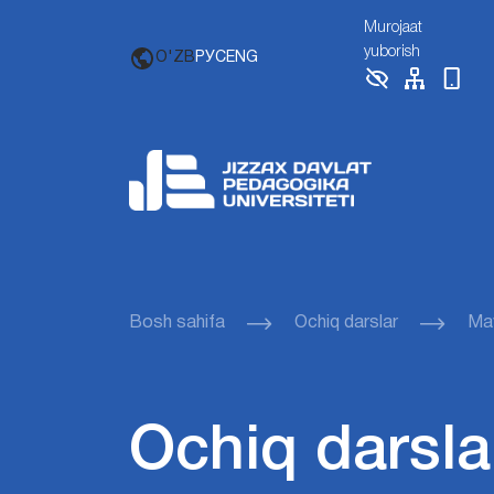
Murojaat
yuborish
O'ZB
РУС
ENG
Bosh sahifa
Ochiq darslar
Mav
Ochiq darsla