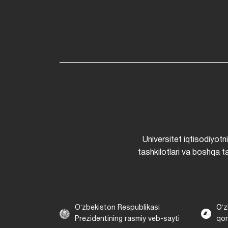
Universitet iqtisodiyotn
tashkilotlari va boshqa ta
Oʻzbekiston Respublikasi
Oʻz
Prezidentining rasmiy veb-sayti
qon