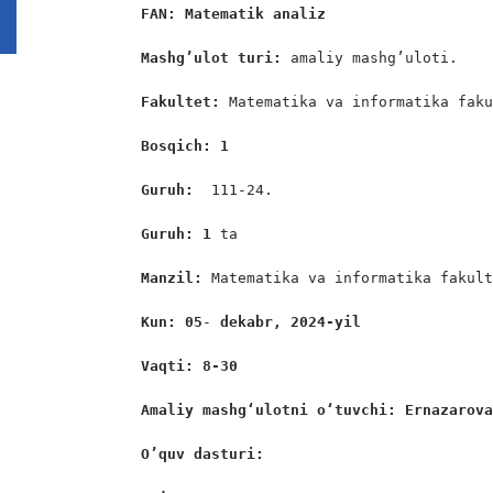
FAN: Matematik analiz 
Mashg’ulot turi:
 amaliy mashg’uloti.

Fakultet:
 Matematika va informatika faku
Bosqich: 1
Guruh:  
111-24.

Guruh: 1
 ta

Manzil: 
Matematika va informatika fakult
Kun: 05
-
 dekabr, 2024-yil
Vaqti: 8-30
Amaliy mashgʻulotni oʻtuvchi: Ernazarov
O’quv dasturi: