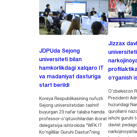
Jizzax dav
JDPUda Sejong
universitet
universiteti bilan
narkojinoya
hamkorlikdagi xalqaro IT
profilaktik
va madaniyat dasturiga
o‘rganish is
start berildi
O‘zbekiston R
Prezidenti Adm
Koreya Respublikasining nufuzli
huzuridagi Nar
Sejong universitetidan tashrif
qurollarni nazo
buyurgan 23 nafar talaba hamda
ishchi guruhi
professor-o‘qituvchilardan iborat
davlat pedago
delegatsiya ishtirokida “WFK IT
narkojinoyatlar
Ko‘ngillilar Guruhi Dasturi”ning