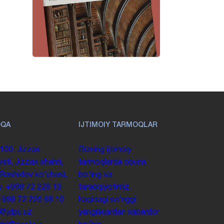
OQA
IJTIMOIY TARMOQLAR
100. Jizzax
Bizning ijtimoiy
yati, Jizzax shahri,
tarmoqlarda obuna
 Rashidov koʻchasi,
boʻling va
y.
+998 72 226 13
taraqqiyotimiz
+998 72 226 68 10
haqidagi soʻnggi
o@jdpu.uz
yangiliklardan xabardor