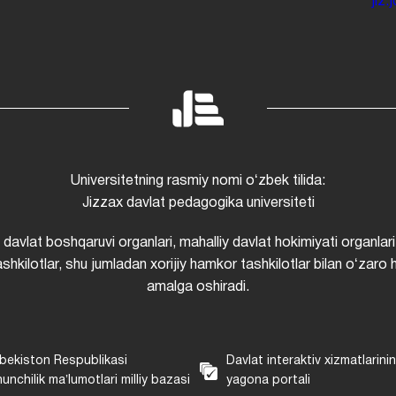
jiz
Universitetning rasmiy nomi oʻzbek tilida:
Jizzax davlat pedagogika universiteti
i davlat boshqaruvi organlari, mahalliy davlat hokimiyati organlari
shkilotlar, shu jumladan xorijiy hamkor tashkilotlar bilan oʻzaro 
amalga oshiradi.
bekiston Respublikasi
Davlat interaktiv xizmatlarini
unchilik maʼlumotlari milliy bazasi
yagona portali