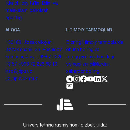
Ikkinchi oliy taʼlim
Bilim va
malakalarni baholash
agentligi
ALOQA
IJTIMOIY TARMOQLAR
130100. Jizzax viloyati,
Bizning ijtimoiy tarmoqlarda
Jizzax shahri, Sh. Rashidov
obuna boʻling va
koʻchasi, 4-uy.
+998 72 226
taraqqiyotimiz haqidagi
13 57
+998 72 226 68 10
soʻnggi yangiliklardan
info@jdpu.uz
xabardor boʻling.
jiz.jdpi@exat.uz
Universitetning rasmiy nomi oʻzbek tilida: