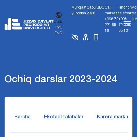
Murojaat
Qabul
SDG
Call
Ishonch
Ko
yuborish
2026
markaz:
telefoni:
qa
+998 72
+998
ku
O'ZB
221 55
72 226
РУС
16
68 10
ENG
Ochiq darslar 2023-2024
Barcha
Ekofaol talabalar
Karera markazi