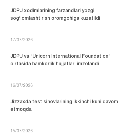
JDPU xodimlarining farzandlari yozgi
sog‘lomlashtirish oromgohiga kuzatildi
17/07/2026
JDPU va “Unicorn International Foundation”
o‘rtasida hamkorlik hujjatlari imzolandi
16/07/2026
Jizzaxda test sinovlarining ikkinchi kuni davom
etmoqda
15/07/2026