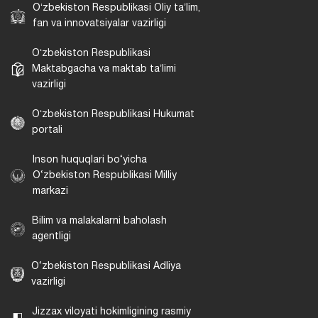
Oʻzbekiston Respublikasi Oliy taʼlim,
fan va innovatsiyalar vazirligi
Oʻzbekiston Respublikasi
Maktabgacha va maktab taʼlimi
vazirligi
Oʻzbekiston Respublikasi Hukumat
portali
Inson huquqlari bo‘yicha
O‘zbekiston Respublikasi Milliy
markazi
Bilim va malakalarni baholash
agentligi
O‘zbekiston Respublikasi Adliya
vazirligi
Jizzax viloyati hokimligining rasmiy