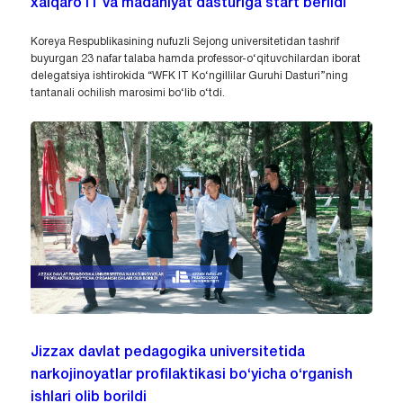
xalqaro IT va madaniyat dasturiga start berildi
Koreya Respublikasining nufuzli Sejong universitetidan tashrif
buyurgan 23 nafar talaba hamda professor-o‘qituvchilardan iborat
delegatsiya ishtirokida “WFK IT Ko‘ngillilar Guruhi Dasturi”ning
tantanali ochilish marosimi bo‘lib o‘tdi.
Jizzax davlat pedagogika universitetida
narkojinoyatlar profilaktikasi bo‘yicha o‘rganish
ishlari olib borildi