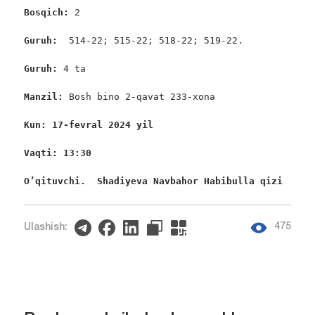
Bosqich: 
2

Guruh:  
514-22; 515-22; 518-22; 519-22.

Guruh: 
4 ta

Manzil: 
Bosh bino 2-qavat 233-xona

Kun: 17-fevral 2024 yil
Vaqti: 13:30 
O’qituvchi.  Shadiyeva Navbahor Habibulla qizi
475
Ulashish: