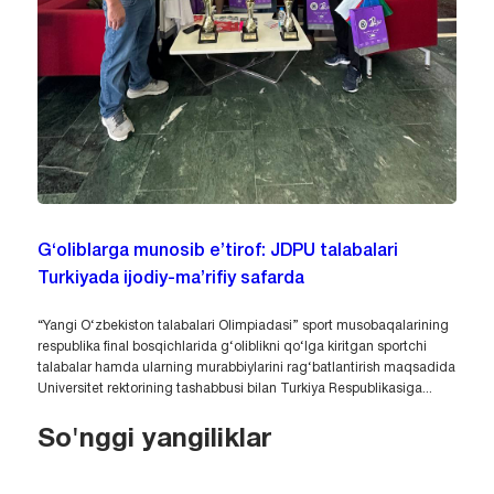
G‘oliblarga munosib e’tirof: JDPU talabalari
Turkiyada ijodiy-ma’rifiy safarda
“Yangi O‘zbekiston talabalari Olimpiadasi” sport musobaqalarining
respublika final bosqichlarida g‘oliblikni qo‘lga kiritgan sportchi
talabalar hamda ularning murabbiylarini rag‘batlantirish maqsadida
Universitet rektorining tashabbusi bilan Turkiya Respublikasiga...
So'nggi yangiliklar