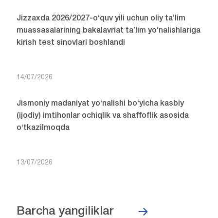
Jizzaxda 2026/2027-o‘quv yili uchun oliy ta’lim
muassasalarining bakalavriat ta’lim yo‘nalishlariga
kirish test sinovlari boshlandi
14/07/2026
Jismoniy madaniyat yo‘nalishi bo‘yicha kasbiy
(ijodiy) imtihonlar ochiqlik va shaffoflik asosida
o‘tkazilmoqda
13/07/2026
Barcha yangiliklar