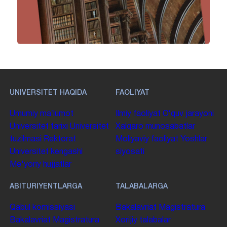
UNIVERSITET HAQIDA
FAOLIYAT
Umumiy maʼlumot
Ilmiy faoliyat
Oʻquv jarayoni
Universitet tarixi
Universitet
Xalqaro munosabatlar
tuzilmasi
Rektorat
Moliyaviy faoliyat
Yoshlar
Universitet kengashi
siyosati
Me'yoriy hujjatlar
ABITURIYENTLARGA
TALABALARGA
Qabul komissiyasi
Bakalavriat
Magistratura
Bakalavriat
Magistratura
Xorijiy talabalar