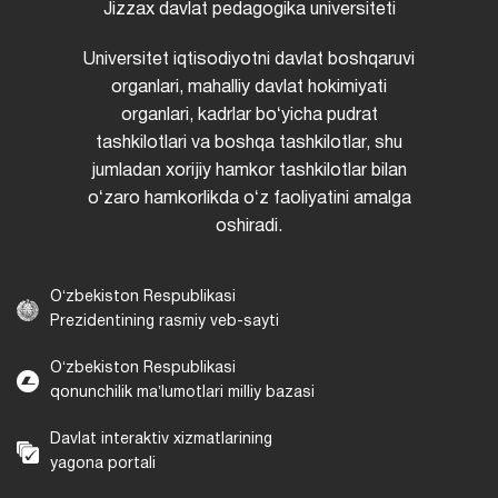
Jizzax davlat pedagogika universiteti
Universitet iqtisodiyotni davlat boshqaruvi
organlari, mahalliy davlat hokimiyati
organlari, kadrlar boʻyicha pudrat
tashkilotlari va boshqa tashkilotlar, shu
jumladan xorijiy hamkor tashkilotlar bilan
oʻzaro hamkorlikda oʻz faoliyatini amalga
oshiradi.
Oʻzbekiston Respublikasi
Prezidentining rasmiy veb-sayti
Oʻzbekiston Respublikasi
qonunchilik maʼlumotlari milliy bazasi
Davlat interaktiv xizmatlarining
yagona portali