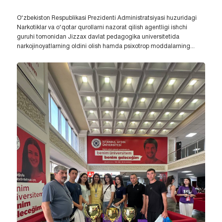
O‘zbekiston Respublikasi Prezidenti Administratsiyasi huzuridagi
Narkotiklar va o‘qotar qurollarni nazorat qilish agentligi ishchi
guruhi tomonidan Jizzax davlat pedagogika universitetida
narkojinoyatlarning oldini olish hamda psixotrop moddalarning...