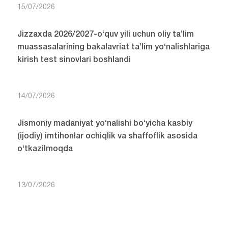
15/07/2026
Jizzaxda 2026/2027-o‘quv yili uchun oliy ta’lim
muassasalarining bakalavriat ta’lim yo‘nalishlariga
kirish test sinovlari boshlandi
14/07/2026
Jismoniy madaniyat yo‘nalishi bo‘yicha kasbiy
(ijodiy) imtihonlar ochiqlik va shaffoflik asosida
o‘tkazilmoqda
13/07/2026