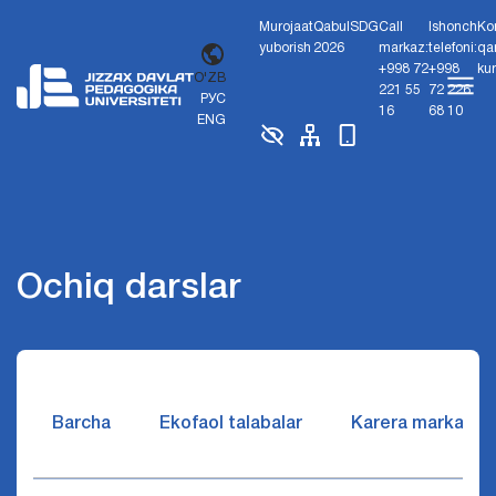
Murojaat
Qabul
SDG
Call
Ishonch
Ko
yuborish
2026
markaz:
telefoni:
qa
+998 72
+998
ku
O'ZB
221 55
72 226
РУС
16
68 10
ENG
Ochiq darslar
Barcha
Ekofaol talabalar
Karera markazi