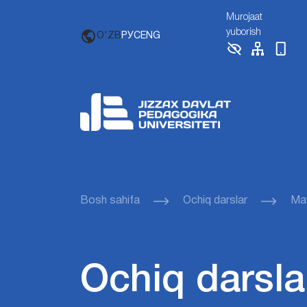
Murojaat
yuborish
O'ZB
РУС
ENG
Bosh sahifa
Ochiq darslar
Mav
Ochiq darsla