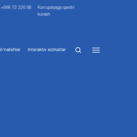
i: +998 72 226 68
Korrupsiyaga qarshi
kurash
o‘nalishlar
Interaktiv xizmatlar