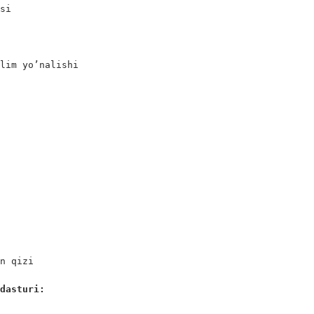
si

lim yo’nalishi

n qizi

 dasturi: