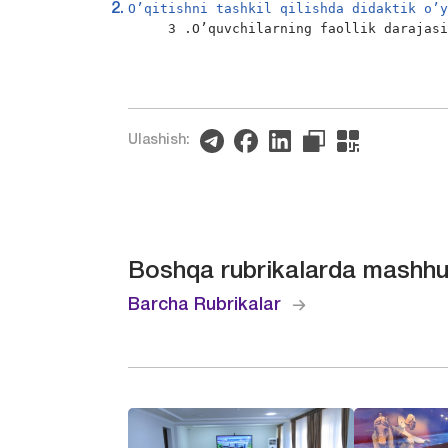
O’qitishni tashkil qilishda didaktik o’
     3 .O’quvchilarning faollik darajas
Ulashish:
Boshqa rubrikalarda mashhu
Barcha Rubrikalar