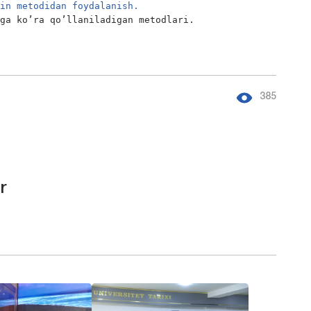
yin metodidan foydalanish.
iga ko’ra qo’llaniladigan metodlari.
385
r