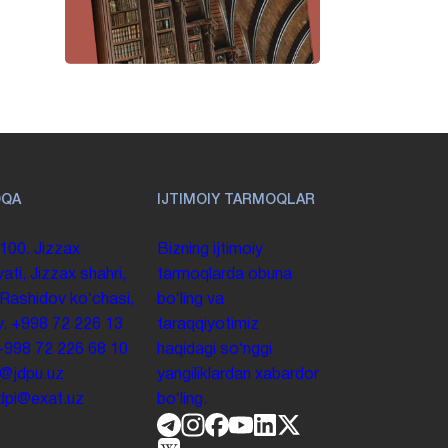
OQA
IJTIMOIY TARMOQLAR
100. Jizzax
Bizning ijtimoiy
yati, Jizzax shahri,
tarmoqlarda obuna
 Rashidov koʻchasi,
boʻling va
y.
+998 72 226 13
taraqqiyotimiz
+998 72 226 68 10
haqidagi soʻnggi
o@jdpu.uz
yangiliklardan xabardor
.jdpi@exat.uz
boʻling.