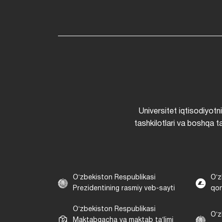
Universitet iqtisodiyotn
tashkilotlari va boshqa ta
Oʻzbekiston Respublikasi
Oʻz
Prezidentining rasmiy veb-sayti
qon
Oʻzbekiston Respublikasi
Oʻz
Maktabgacha va maktab taʼlimi