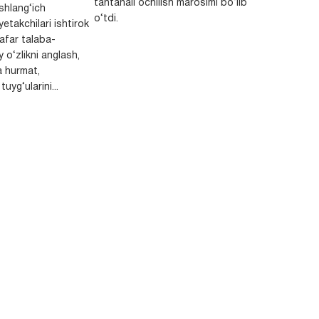
tantanali ochilish marosimi bo‘lib
shlang‘ich
o‘tdi.
yetakchilari ishtirok
safar talaba-
y o‘zlikni anglash,
a hurmat,
uyg‘ularini...