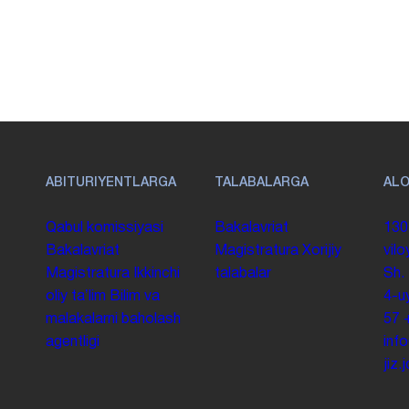
ABITURIYENTLARGA
TALABALARGA
AL
Qabul komissiyasi
Bakalavriat
130
Bakalavriat
Magistratura
Xorijiy
vilo
Magistratura
Ikkinchi
talabalar
Sh.
oliy taʼlim
Bilim va
4-u
malakalarni baholash
57
agentligi
inf
jiz