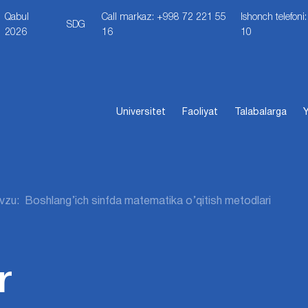
Qabul
Call markaz: +998 72 221 55
Ishonch telefon
SDG
2026
16
10
Universitet
Faoliyat
Talabalarga
Y
zu: Boshlang’ich sinfda matematika o’qitish metodlari
r