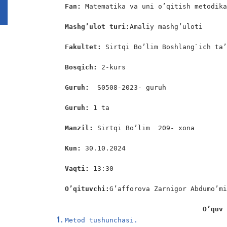
Fan:
 Matematika va uni o’qitish metodika
Mashg’ulot turi:
Amaliy mashg’uloti

Fakultet:
 Sirtqi Bo’lim Boshlang`ich ta’
Bosqich: 
2-kurs

Guruh:  
S0508-2023- guruh

Guruh: 
1 ta

Manzil: 
Sirtqi Bo’lim  209- xona

Kun: 
30.10.2024

Vaqti: 
13:30

O’qituvchi:
G’afforova Zarnigor Abdumo’mi
                                  O’quv
Metod tushunchasi.