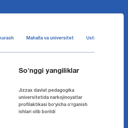
 kurash
Mahalla va universitet
Ustozlar suhbatin 
So'nggi yangiliklar
Jizzax davlat pedagogika
universitetida narkojinoyatlar
profilaktikasi bo‘yicha o‘rganish
ishlari olib borildi