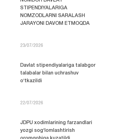
NOMDOR DAVLAT
STIPENDIYALARIGA
NOMZODLARNI SARALASH
JARAYONI DAVOM ETMOQDA
23/07/2026
Davlat stipendiyalariga talabgor
talabalar bilan uchrashuv
o‘tkazildi
22/07/2026
JDPU xodimlarining farzandlari
yozgi sog‘lomlashtirish
oromgohiga kuzatildi