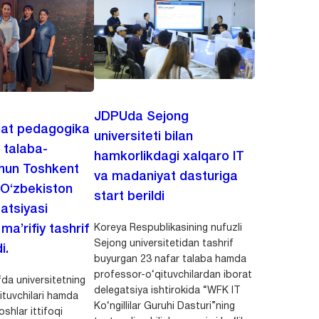
JDPUda Sejong
lat pedagogika
universiteti bilan
i talaba-
hamkorlikdagi xalqaro IT
chun Toshkent
va madaniyat dasturiga
 O‘zbekiston
start berildi
zatsiyasi
Koreya Respublikasining nufuzli
a’rifiy tashrif
Sejong universitetidan tashrif
i.
buyurgan 23 nafar talaba hamda
professor-o‘qituvchilardan iborat
da universitetning
delegatsiya ishtirokida “WFK IT
ituvchilari hamda
Ko‘ngillilar Guruhi Dasturi”ning
shlar ittifoqi