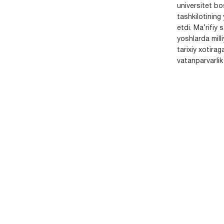
universitet bo
tashkilotining 
etdi. Ma’rifiy 
yoshlarda milli
tarixiy xotirag
vatanparvarlik t