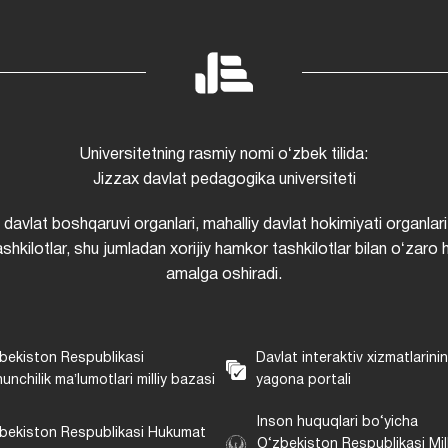
Universitetning rasmiy nomi oʻzbek tilida:
Jizzax davlat pedagogika universiteti
i davlat boshqaruvi organlari, mahalliy davlat hokimiyati organlari
shkilotlar, shu jumladan xorijiy hamkor tashkilotlar bilan oʻzaro 
amalga oshiradi.
bekiston Respublikasi
Davlat interaktiv xizmatlarini
unchilik maʼlumotlari milliy bazasi
yagona portali
Inson huquqlari bo‘yicha
bekiston Respublikasi Hukumat
O‘zbekiston Respublikasi Mill