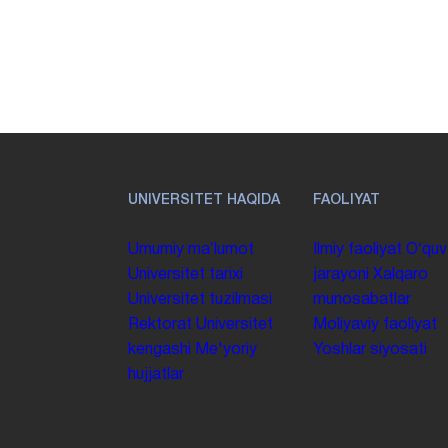
UNIVERSITET HAQIDA
FAOLIYAT
Umumiy maʼlumot
Ilmiy faoliyat
Oʻquv
Universitet tarixi
jarayoni
Xalqaro
Universitet tuzilmasi
munosabatlar
Rektorat
Universitet
Moliyaviy faoliyat
kengashi
Me'yoriy
Yoshlar siyosati
hujjatlar