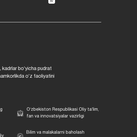
, kadrlar boʻyicha pudrat
hamkorlikda oʻz faoliyatini
ng
Oʻzbekiston Respublikasi Oliy taʼlim,
fan va innovatsiyalar vazirligi
Bilim va malakalarni baholash
iy