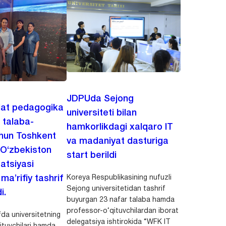
JDPUda Sejong
lat pedagogika
universiteti bilan
i talaba-
hamkorlikdagi xalqaro IT
chun Toshkent
va madaniyat dasturiga
 O‘zbekiston
start berildi
zatsiyasi
Koreya Respublikasining nufuzli
a’rifiy tashrif
Sejong universitetidan tashrif
i.
buyurgan 23 nafar talaba hamda
professor-o‘qituvchilardan iborat
da universitetning
delegatsiya ishtirokida “WFK IT