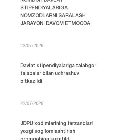
NOMDOR DAVLAT
STIPENDIYALARIGA
NOMZODLARNI SARALASH
JARAYONI DAVOM ETMOQDA
23/07/2026
Davlat stipendiyalariga talabgor
talabalar bilan uchrashuv
o‘tkazildi
22/07/2026
JDPU xodimlarining farzandlari
yozgi sog‘lomlashtirish
oromgohiga kuzatildi