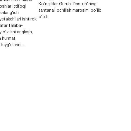
ituvchilari hamda
Ko‘ngillilar Guruhi Dasturi”ning
shlar ittifoqi
tantanali ochilish marosimi bo‘lib
shlang‘ich
o‘tdi.
yetakchilari ishtirok
safar talaba-
y o‘zlikni anglash,
a hurmat,
uyg‘ularini...