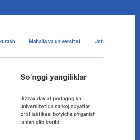
 kurash
Mahalla va universitet
Ustozlar suhbatin 
So'nggi yangiliklar
Jizzax davlat pedagogika
universitetida narkojinoyatlar
profilaktikasi bo‘yicha o‘rganish
ishlari olib borildi