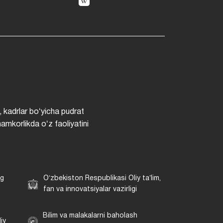
, kadrlar boʻyicha pudrat
hamkorlikda oʻz faoliyatini
ng
Oʻzbekiston Respublikasi Oliy taʼlim,
fan va innovatsiyalar vazirligi
Bilim va malakalarni baholash
iy