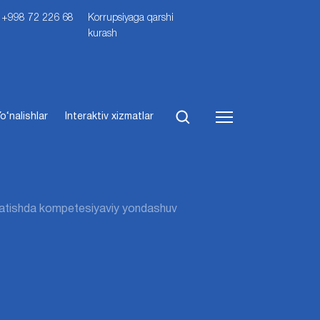
i: +998 72 226 68
Korrupsiyaga qarshi
kurash
o‘nalishlar
Interaktiv xizmatlar
rgatishda kompetesiyaviy yondashuv