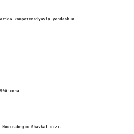
larida kompetensiyaviy yondashuv
 500-xona 
a Nodirabegim Shavkat qizi. 