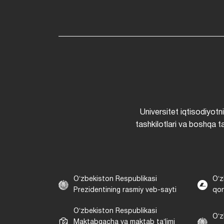
Universitet iqtisodiyotn
tashkilotlari va boshqa ta
Oʻzbekiston Respublikasi
Oʻz
Prezidentining rasmiy veb-sayti
qon
Oʻzbekiston Respublikasi
Oʻz
Maktabgacha va maktab taʼlimi