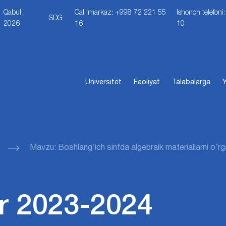
Qabul
Call markaz: +998 72 221 55
Ishonch telefon
SDG
2026
16
10
Universitet
Faoliyat
Talabalarga
Y
Mavzu: Boshlang’ich sinfda algebraik materiallarni o‘
r 2023-2024