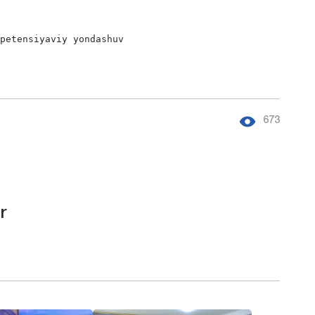
mpetensiyaviy yondashuv
673
r