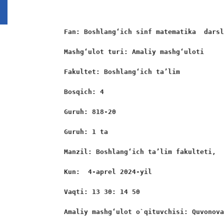
Fan: Boshlang‘ich sinf matematika  dars
Mashg‘ulot turi: Amaliy mashg‘uloti 
Fakultet: Boshlang‘ich ta’lim 
Bosqich: 4 
Guruh: 818-20
Guruh: 1 ta 
Manzil: Boshlang‘ich ta’lim fakulteti, 
Kun:  4-aprel 2024-yil 
Vaqti: 13 30: 14 50
Amaliy mashgʻulot o`qituvchisi: Quvonov