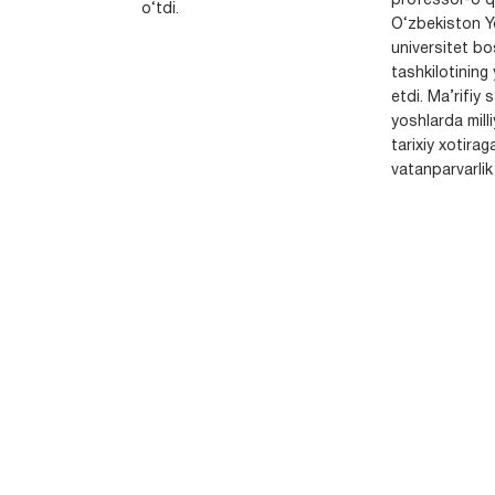
professor-o‘q
o‘tdi.
O‘zbekiston Yo
universitet bo
tashkilotining 
etdi. Ma’rifiy 
yoshlarda milli
tarixiy xotirag
vatanparvarlik t