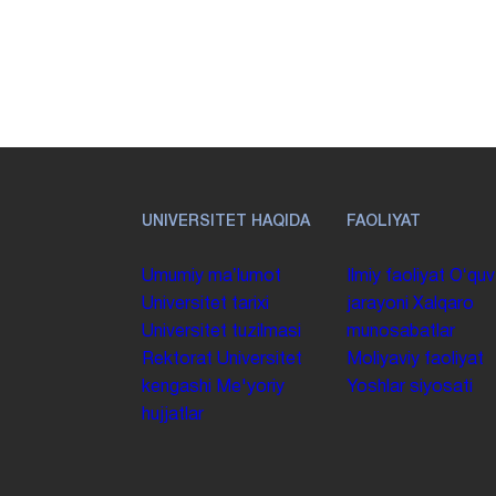
UNIVERSITET HAQIDA
FAOLIYAT
Umumiy maʼlumot
Ilmiy faoliyat
Oʻquv
Universitet tarixi
jarayoni
Xalqaro
Universitet tuzilmasi
munosabatlar
Rektorat
Universitet
Moliyaviy faoliyat
kengashi
Me'yoriy
Yoshlar siyosati
hujjatlar