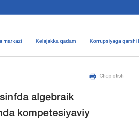
a markazi
Kelajakka qadam
Korrupsiyaga qarshi
Chop etish
sinfda algebraik
shda kompetesiyaviy