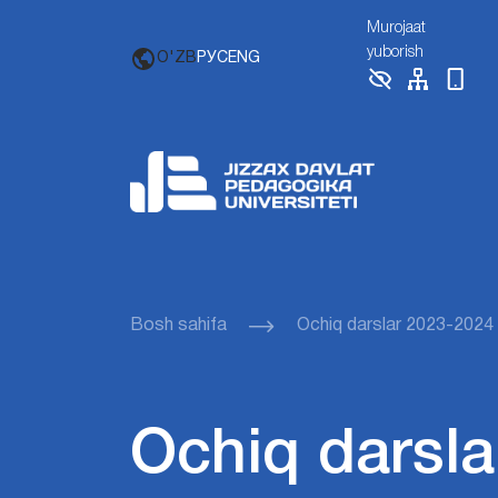
Murojaat
yuborish
O'ZB
РУС
ENG
Bosh sahifa
Ochiq darslar 2023-2024
Ochiq darsla