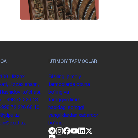
OQA
IJTIMOIY TARMOQLAR
100. Jizzax
Bizning ijtimoiy
yati, Jizzax shahri,
tarmoqlarda obuna
 Rashidov koʻchasi,
boʻling va
y.
+998 72 226 13
taraqqiyotimiz
+998 72 226 68 10
haqidagi soʻnggi
o@jdpu.uz
yangiliklardan xabardor
.jdpi@exat.uz
boʻling.