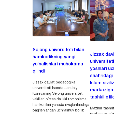
Sejong universiteti bilan
Jizzax dav
hamkorlikning yangi
universitet
yo‘nalishlari muhokama
yoshlari u
qilindi
shahridagi
Jizzax davlat pedagogika
Islom sivili
universiteti hamda Janubiy
markaziga m
Koreyaning Sejong universiteti
tashkil etild
vakillari o‘rtasida ikki tomonlama
hamkorlikni yanada rivojlantirishga
Mazkur tashrif
bag‘ishlangan uchrashuv bo‘lib