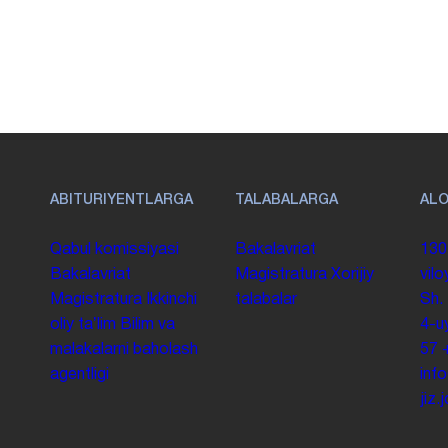
ABITURIYENTLARGA
TALABALARGA
AL
Qabul komissiyasi
Bakalavriat
130
Bakalavriat
Magistratura
Xorijiy
vilo
Magistratura
Ikkinchi
talabalar
Sh.
oliy taʼlim
Bilim va
4-u
malakalarni baholash
57
agentligi
inf
jiz