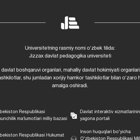
Universitetning rasmiy nomi oʻzbek tilida:
Jizzax davlat pedagogika universiteti
i davlat boshqaruvi organlari, mahalliy davlat hokimiyati organlari
shkilotlar, shu jumladan xorijiy hamkor tashkilotlar bilan oʻzaro 
amalga oshiradi.
bekiston Respublikasi
Davlat interaktiv xizmatlarini
unchilik maʼlumotlari milliy bazasi
yagona portali
Inson huquqlari bo‘yicha
bekiston Respublikasi Hukumat
O‘zbekiston Respublikasi Mill