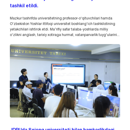
tashkil etildi.
Mazkur tashrifda universitetning professor-o‘qituvchilari hamda
O‘zbekiston Yoshlar ittifoqi universitet boshlang‘ich tashkilotining
yetakchilari ishtirok etdi. Ma’rifiy safar talaba-yoshlarda milliy
o‘zlikni anglash, tarixiy xotiraga hurmat, vatanparvarlik tuyg‘ularini...