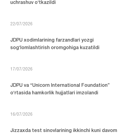
uchrashuv o‘tkazildi
22/07/2026
JDPU xodimlarining farzandlari yozgi
sog‘lomlashtirish oromgohiga kuzatildi
17/07/2026
JDPU va “Unicorn International Foundation”
o‘rtasida hamkorlik hujjatlari imzolandi
16/07/2026
Jizzaxda test sinovlarining ikkinchi kuni davom