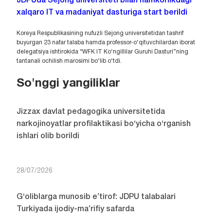
JDPUda Sejong universiteti bilan hamkorlikdagi
xalqaro IT va madaniyat dasturiga start berildi
Koreya Respublikasining nufuzli Sejong universitetidan tashrif
buyurgan 23 nafar talaba hamda professor-o‘qituvchilardan iborat
delegatsiya ishtirokida “WFK IT Ko‘ngillilar Guruhi Dasturi”ning
tantanali ochilish marosimi bo‘lib o‘tdi.
So'nggi yangiliklar
Jizzax davlat pedagogika universitetida
narkojinoyatlar profilaktikasi bo‘yicha o‘rganish
ishlari olib borildi
28/07/2026
G‘oliblarga munosib e’tirof: JDPU talabalari
Turkiyada ijodiy-ma’rifiy safarda