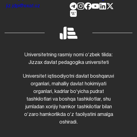
jiz.jdpi@exat.uz
Universitetning rasmiy nomi oʻzbek tilida:
Jizzax davlat pedagogika universiteti
Universitet iqtisodiyotni davlat boshqaruvi
organlari, mahalliy davlat hokimiyati
organlari, kadrlar boʻyicha pudrat
tashkilotlari va boshqa tashkilotlar, shu
jumladan xorijiy hamkor tashkilotlar bilan
oʻzaro hamkorlikda oʻz faoliyatini amalga
oshiradi.