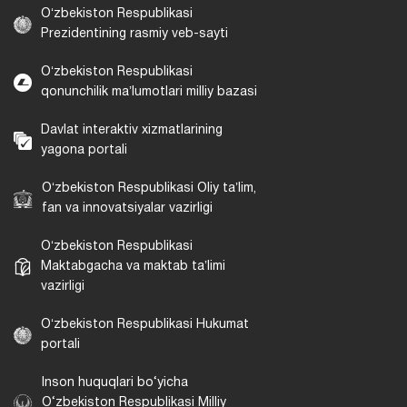
Oʻzbekiston Respublikasi
Prezidentining rasmiy veb-sayti
Oʻzbekiston Respublikasi
qonunchilik maʼlumotlari milliy bazasi
Davlat interaktiv xizmatlarining
yagona portali
Oʻzbekiston Respublikasi Oliy taʼlim,
fan va innovatsiyalar vazirligi
Oʻzbekiston Respublikasi
Maktabgacha va maktab taʼlimi
vazirligi
Oʻzbekiston Respublikasi Hukumat
portali
Inson huquqlari bo‘yicha
O‘zbekiston Respublikasi Milliy