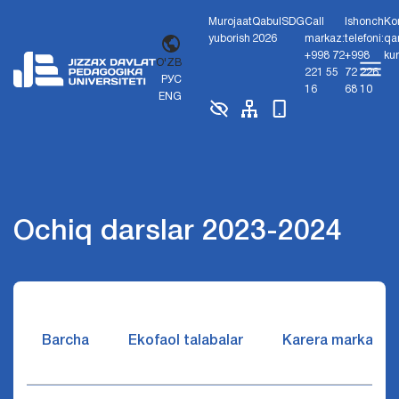
Murojaat
Qabul
SDG
Call
Ishonch
Ko
yuborish
2026
markaz:
telefoni:
qa
+998 72
+998
ku
O'ZB
221 55
72 226
РУС
16
68 10
ENG
Ochiq darslar 2023-2024
Barcha
Ekofaol talabalar
Karera markazi