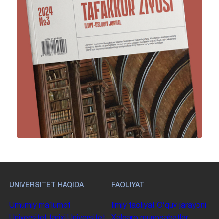
UNIVERSITET HAQIDA
FAOLIYAT
Umumiy maʼlumot
Ilmiy faoliyat
Oʻquv jarayoni
Universitet tarixi
Universitet
Xalqaro munosabatlar