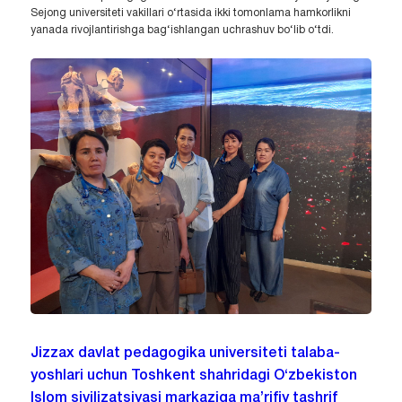
Sejong universiteti vakillari o‘rtasida ikki tomonlama hamkorlikni
yanada rivojlantirishga bag‘ishlangan uchrashuv bo‘lib o‘tdi.
Jizzax davlat pedagogika universiteti talaba-
yoshlari uchun Toshkent shahridagi O‘zbekiston
Islom sivilizatsiyasi markaziga ma’rifiy tashrif