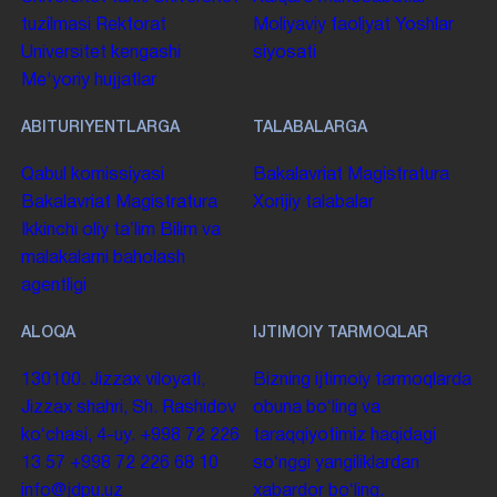
tuzilmasi
Rektorat
Moliyaviy faoliyat
Yoshlar
Universitet kengashi
siyosati
Me'yoriy hujjatlar
ABITURIYENTLARGA
TALABALARGA
Qabul komissiyasi
Bakalavriat
Magistratura
Bakalavriat
Magistratura
Xorijiy talabalar
Ikkinchi oliy taʼlim
Bilim va
malakalarni baholash
agentligi
ALOQA
IJTIMOIY TARMOQLAR
130100. Jizzax viloyati,
Bizning ijtimoiy tarmoqlarda
Jizzax shahri, Sh. Rashidov
obuna boʻling va
koʻchasi, 4-uy.
+998 72 226
taraqqiyotimiz haqidagi
13 57
+998 72 226 68 10
soʻnggi yangiliklardan
info@jdpu.uz
xabardor boʻling.