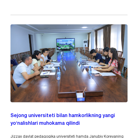
Sejong universiteti bilan hamkorlikning yangi
yo‘nalishlari muhokama qilindi
Jizzax davlat pedagogika universiteti hamda Janubiy Koreyaning