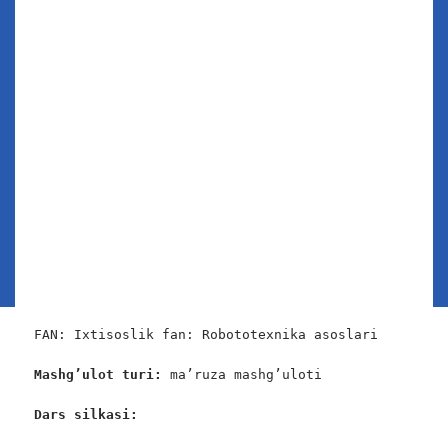
OCHIQ DARSLAR 2023-
12/02/2024
Chop
|
2024
etish
Mavzu: Avtomatlashtirish
haqida umumiy
tushuncha. Arduino platasi
va uning imkoniyatlari.
FAN: Ixtisoslik fan: Robototexnika asoslari

Mashg’ulot turi:
 ma’ruza mashg’uloti

Dars silkasi: 