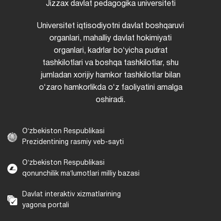
Jizzax davlat pedagogika universiteti
Universitet iqtisodiyotni davlat boshqaruvi
organlari, mahalliy davlat hokimiyati
organlari, kadrlar boʻyicha pudrat
tashkilotlari va boshqa tashkilotlar, shu
jumladan xorijiy hamkor tashkilotlar bilan
oʻzaro hamkorlikda oʻz faoliyatini amalga
oshiradi.
Oʻzbekiston Respublikasi
Prezidentining rasmiy veb-sayti
Oʻzbekiston Respublikasi
qonunchilik maʼlumotlari milliy bazasi
Davlat interaktiv xizmatlarining
yagona portali