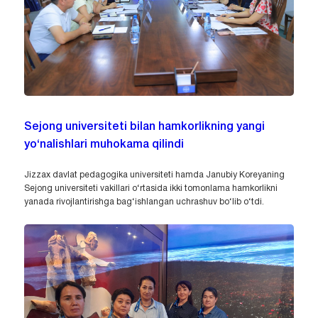
Sejong universiteti bilan hamkorlikning yangi
yo‘nalishlari muhokama qilindi
Jizzax davlat pedagogika universiteti hamda Janubiy Koreyaning
Sejong universiteti vakillari o‘rtasida ikki tomonlama hamkorlikni
yanada rivojlantirishga bag‘ishlangan uchrashuv bo‘lib o‘tdi.