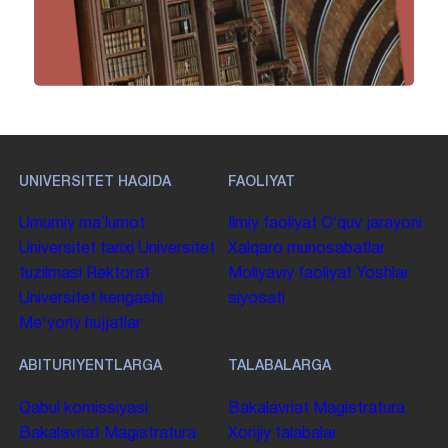
UNIVERSITET HAQIDA
FAOLIYAT
Umumiy maʼlumot
Ilmiy faoliyat
Oʻquv jarayoni
Universitet tarixi
Universitet
Xalqaro munosabatlar
tuzilmasi
Rektorat
Moliyaviy faoliyat
Yoshlar
Universitet kengashi
siyosati
Me'yoriy hujjatlar
ABITURIYENTLARGA
TALABALARGA
Qabul komissiyasi
Bakalavriat
Magistratura
Bakalavriat
Magistratura
Xorijiy talabalar