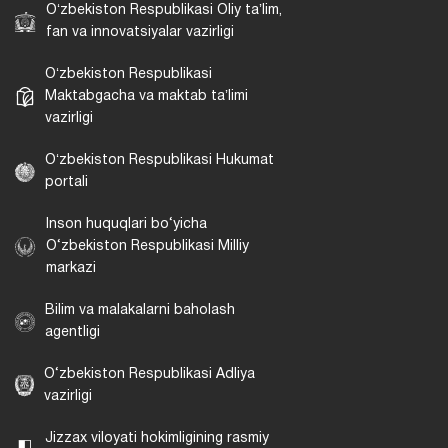
Oʻzbekiston Respublikasi Oliy taʼlim,
fan va innovatsiyalar vazirligi
Oʻzbekiston Respublikasi
Maktabgacha va maktab taʼlimi
vazirligi
Oʻzbekiston Respublikasi Hukumat
portali
Inson huquqlari bo‘yicha
O‘zbekiston Respublikasi Milliy
markazi
Bilim va malakalarni baholash
agentligi
O‘zbekiston Respublikasi Adliya
vazirligi
Jizzax viloyati hokimligining rasmiy