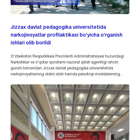
Jizzax davlat pedagogika universitetida
narkojinoyatlar profilaktikasi bo‘yicha o‘rganish
ishlari olib borildi
O‘zbekiston Respublikasi Prezidenti Administratsiyasi huzuridagi
Narkotiklar va o‘qotar qurollarni nazorat qilish agentligi ishchi
guruhi tomonidan Jizzax davlat pedagogika universitetida
narkojinoyatlarning oldini olish hamda psixotrop moddalarning...