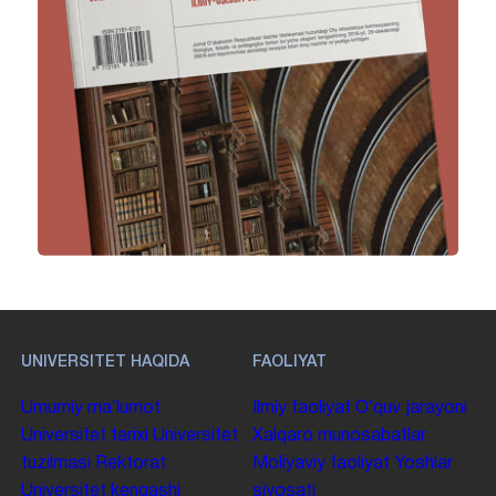
UNIVERSITET HAQIDA
FAOLIYAT
Umumiy maʼlumot
Ilmiy faoliyat
Oʻquv jarayoni
Universitet tarixi
Universitet
Xalqaro munosabatlar
tuzilmasi
Rektorat
Moliyaviy faoliyat
Yoshlar
Universitet kengashi
siyosati