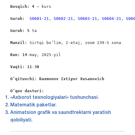
Bosqich: 4 
– kurs

Guruh:  
S0601-21
, 
S0602-21
, 
S0603-21
, 
S0604-21
, 
S06
Guruh: 5
 ta

Manzil: 
Sirtqi bo’lim, 2-etaj, zoom 239-S xona

Kun: 14
-may, 2025-yil

Vaqti: 11
-
30
Oʻqituvchi: Raxmonov Ixtiyor Xusanovich 
O’quv dasturi:
«Axborot texnologiyalari» tushunchasi.
Matematik paketlar.
Animatsion grafik va saundtreklarni yaratish
qobiliyati.