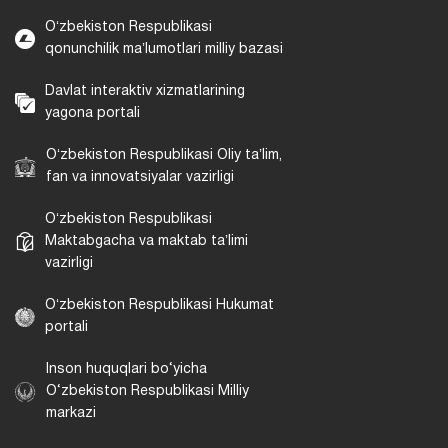
Oʻzbekiston Respublikasi
qonunchilik maʼlumotlari milliy bazasi
Davlat interaktiv xizmatlarining
yagona portali
Oʻzbekiston Respublikasi Oliy taʼlim,
fan va innovatsiyalar vazirligi
Oʻzbekiston Respublikasi
Maktabgacha va maktab taʼlimi
vazirligi
Oʻzbekiston Respublikasi Hukumat
portali
Inson huquqlari bo‘yicha
O‘zbekiston Respublikasi Milliy
markazi