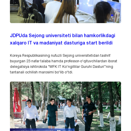
JDPUda Sejong universiteti bilan hamkorlikdagi
xalqaro IT va madaniyat dasturiga start berildi
Koreya Respublikasining nufuzli Sejong universitetidan tashrif
buyurgan 23 nafar talaba hamda professor-o‘qituvchilardan iborat
delegatsiya ishtirokida “WFK IT Ko‘ngillilar Guruhi Dasturi”ning
tantanali ochilish marosimi bo‘lib o‘tdi.