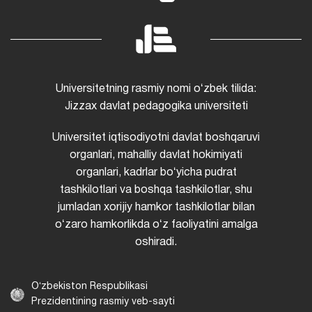
Universitetning rasmiy nomi oʻzbek tilida:
Jizzax davlat pedagogika universiteti
Universitet iqtisodiyotni davlat boshqaruvi
organlari, mahalliy davlat hokimiyati
organlari, kadrlar boʻyicha pudrat
tashkilotlari va boshqa tashkilotlar, shu
jumladan xorijiy hamkor tashkilotlar bilan
oʻzaro hamkorlikda oʻz faoliyatini amalga
oshiradi.
Oʻzbekiston Respublikasi
Prezidentining rasmiy veb-sayti