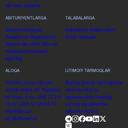
Me'yoriy hujjatlar
ABITURIYENTLARGA
TALABALARGA
Qabul komissiyasi
Bakalavriat
Magistratura
Bakalavriat
Magistratura
Xorijiy talabalar
Ikkinchi oliy taʼlim
Bilim va
malakalarni baholash
agentligi
ALOQA
IJTIMOIY TARMOQLAR
130100. Jizzax viloyati,
Bizning ijtimoiy tarmoqlarda
Jizzax shahri, Sh. Rashidov
obuna boʻling va
koʻchasi, 4-uy.
+998 72 226
taraqqiyotimiz haqidagi
13 57
+998 72 226 68 10
soʻnggi yangiliklardan
info@jdpu.uz
xabardor boʻling.
jiz.jdpi@exat.uz