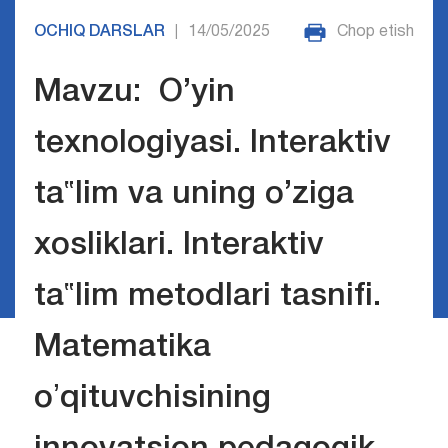
OCHIQ DARSLAR
14/05/2025
Chop etish
|
Mavzu: О’yin
texnologiyasi. Interaktiv
ta‟lim va uning о’ziga
xosliklari. Interaktiv
ta‟lim metodlari tasnifi.
Matematika
oʼqituvchisining