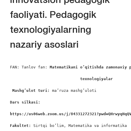
innovatsion pedagogik
faoliyati. Pedagogik
texnologiyalarning
nazariy asoslari
FAN: Tanlov fan: 
Matematikani o’qitishda zamonaviy 
                              texnologiyalar
Mashg’ulot turi:
 ma’ruza mashg’uloti

Dars silkasi: 
https://us06web.zoom.us/j/84331272321?pwd=QHrwyqHqQ
Fakultet:
 Sirtqi bo’lim, Matematika va informatika
