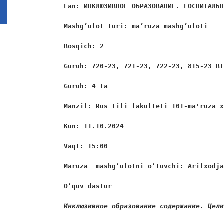
Fan: 
ИНКЛЮЗИВНОЕ
 ОБРАЗОВАНИЕ
. ГОСПИТАЛЬ
Mashg’ulot turi:
ma’ruza mashg’uloti
Bosqich: 2
Guruh: 720-23, 721-23, 722-23, 815-23 B
Guruh: 4 ta
Manzil: Rus tili fakulteti 101-ma'ruza 
Kun: 11.10.2024
Vaqt: 15:00
Maruza  mashgʻulotni oʻtuvchi: Arifxodj
O‘quv dastur
Инклюзивное образование содержание
. Цел