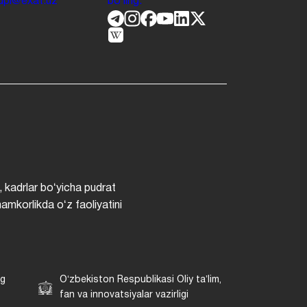
.jdpi@exat.uz
boʻling.
, kadrlar boʻyicha pudrat
hamkorlikda oʻz faoliyatini
ng
Oʻzbekiston Respublikasi Oliy taʼlim,
fan va innovatsiyalar vazirligi