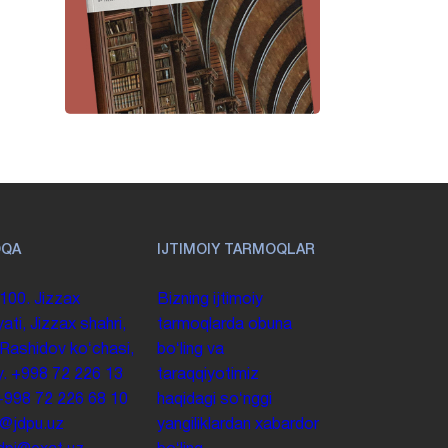
OQA
IJTIMOIY TARMOQLAR
100. Jizzax
Bizning ijtimoiy
yati, Jizzax shahri,
tarmoqlarda obuna
 Rashidov koʻchasi,
boʻling va
y.
+998 72 226 13
taraqqiyotimiz
+998 72 226 68 10
haqidagi soʻnggi
o@jdpu.uz
yangiliklardan xabardor