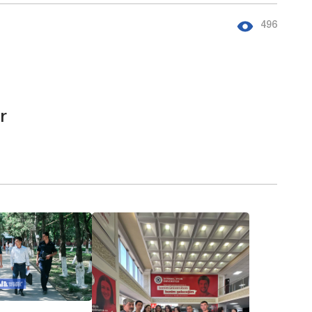
496
r