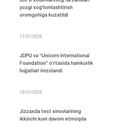
JDPU xodimlarining farzandlari
yozgi sog‘lomlashtirish
oromgohiga kuzatildi
17/07/2026
JDPU va “Unicorn International
Foundation” o‘rtasida hamkorlik
hujjatlari imzolandi
16/07/2026
Jizzaxda test sinovlarining
ikkinchi kuni davom etmoqda