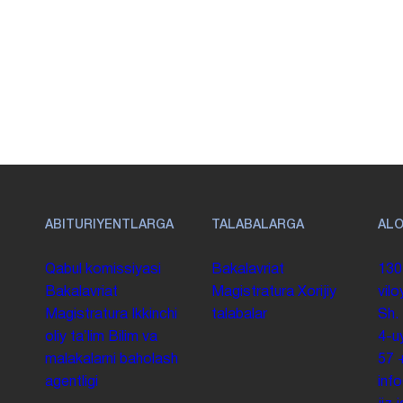
ABITURIYENTLARGA
TALABALARGA
AL
Qabul komissiyasi
Bakalavriat
130
Bakalavriat
Magistratura
Xorijiy
vilo
Magistratura
Ikkinchi
talabalar
Sh.
oliy taʼlim
Bilim va
4-u
malakalarni baholash
57
agentligi
inf