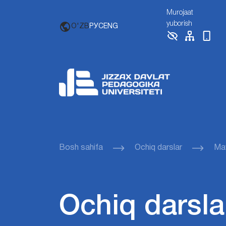
Murojaat
yuborish
O'ZB
РУС
ENG
Bosh sahifa
Ochiq darslar
Ma
Ochiq darsla