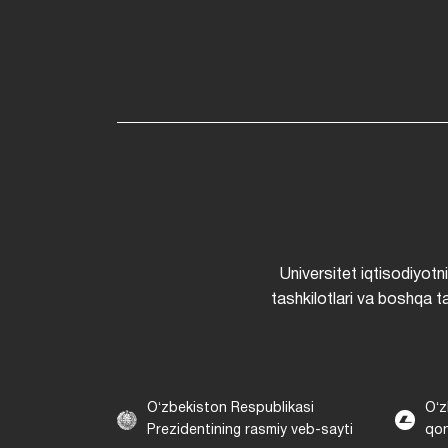
Universitet iqtisodiyotn
tashkilotlari va boshqa ta
Oʻzbekiston Respublikasi
Oʻz
Prezidentining rasmiy veb-sayti
qon