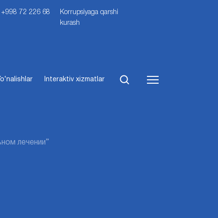
i: +998 72 226 68
Korrupsiyaga qarshi
kurash
o‘nalishlar
Interaktiv xizmatlar
ьном лечении”