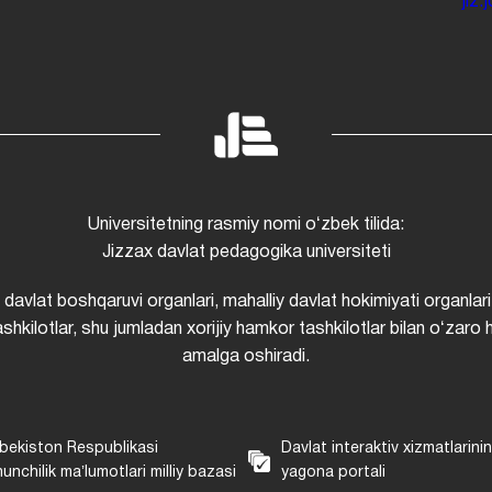
jiz
Universitetning rasmiy nomi oʻzbek tilida:
Jizzax davlat pedagogika universiteti
i davlat boshqaruvi organlari, mahalliy davlat hokimiyati organlari
shkilotlar, shu jumladan xorijiy hamkor tashkilotlar bilan oʻzaro 
amalga oshiradi.
bekiston Respublikasi
Davlat interaktiv xizmatlarini
unchilik maʼlumotlari milliy bazasi
yagona portali