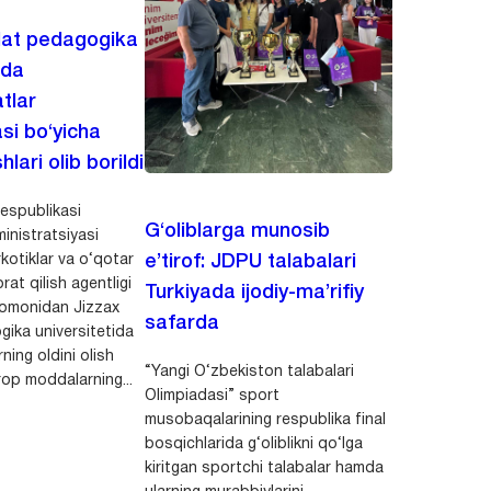
lat pedagogika
ida
tlar
asi bo‘yicha
hlari olib borildi
espublikasi
G‘oliblarga munosib
inistratsiyasi
kotiklar va o‘qotar
e’tirof: JDPU talabalari
rat qilish agentligi
Turkiyada ijodiy-ma’rifiy
 tomonidan Jizzax
safarda
gika universitetida
ning oldini olish
“Yangi O‘zbekiston talabalari
op moddalarning...
Olimpiadasi” sport
musobaqalarining respublika final
bosqichlarida g‘oliblikni qo‘lga
kiritgan sportchi talabalar hamda