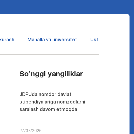
 kurash
Mahalla va universitet
Ustozlar suhbatin 
So'nggi yangiliklar
JDPUda nomdor davlat
stipendiyalariga nomzodlarni
saralash davom etmoqda
27/07/2026