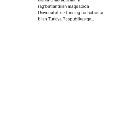
ularning murabbiylarini
rag‘batlantirish maqsadida
Universitet rektorining tashabbusi
bilan Turkiya Respublikasiga...