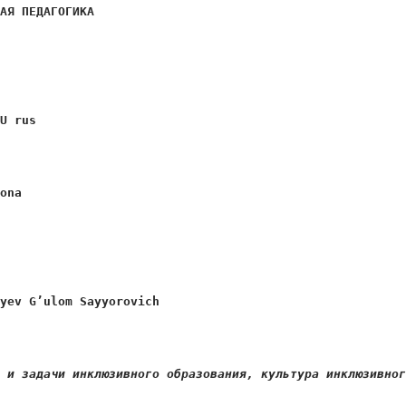
НАЯ
 ПЕДАГОГИКА
TU rus
xona
ayev G’ulom Sayyorovich
и и задачи инклюзивного образования, культура инклюзивно