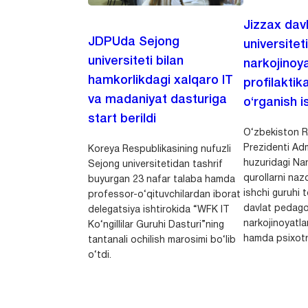
Jizzax dav
JDPUda Sejong
universitet
universiteti bilan
narkojinoya
hamkorlikdagi xalqaro IT
profilaktik
va madaniyat dasturiga
o‘rganish is
start berildi
O‘zbekiston R
Prezidenti Adm
Koreya Respublikasining nufuzli
huzuridagi Nar
Sejong universitetidan tashrif
qurollarni nazo
buyurgan 23 nafar talaba hamda
ishchi guruhi
professor-o‘qituvchilardan iborat
davlat pedago
delegatsiya ishtirokida “WFK IT
narkojinoyatlar
Ko‘ngillilar Guruhi Dasturi”ning
hamda psixotr
tantanali ochilish marosimi bo‘lib
o‘tdi.