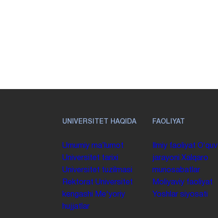
UNIVERSITET HAQIDA
FAOLIYAT
Umumiy maʼlumot
Ilmiy faoliyat
Oʻquv
Universitet tarixi
jarayoni
Xalqaro
Universitet tuzilmasi
munosabatlar
Rektorat
Universitet
Moliyaviy faoliyat
kengashi
Me'yoriy
Yoshlar siyosati
hujjatlar