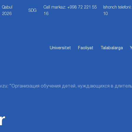
Qabul
Call markaz: +998 72 221 55
Ishonch telefon
SDG
2026
16
10
Universitet
Faoliyat
Talabalarga
Y
vzu: “Организация обучения детей, нуждающихся в длител
r