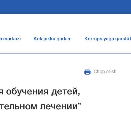
a markazi
Kelajakka qadam
Korrupsiyaga qarshi
Chop etish
я обучения детей,
тельном лечении”