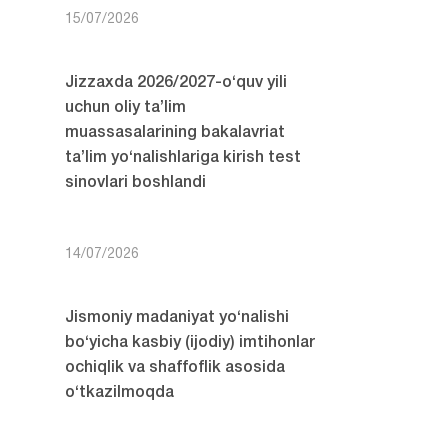
15/07/2026
Jizzaxda 2026/2027-o‘quv yili
uchun oliy ta’lim
muassasalarining bakalavriat
ta’lim yo‘nalishlariga kirish test
sinovlari boshlandi
14/07/2026
Jismoniy madaniyat yo‘nalishi
bo‘yicha kasbiy (ijodiy) imtihonlar
ochiqlik va shaffoflik asosida
o‘tkazilmoqda