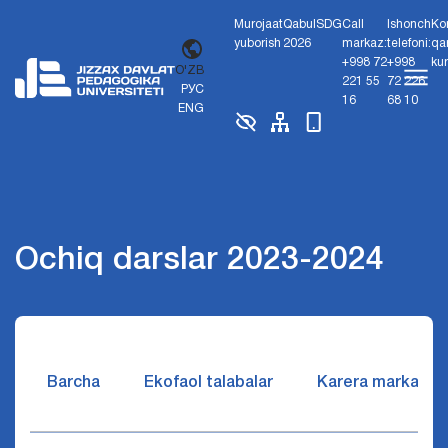
Murojaat
Qabul
SDG
Call
Ishonch
Ko
yuborish
2026
markaz:
telefoni:
qa
+998 72
+998
ku
O'ZB
221 55
72 226
РУС
16
68 10
ENG
Ochiq darslar 2023-2024
Barcha
Ekofaol talabalar
Karera markazi