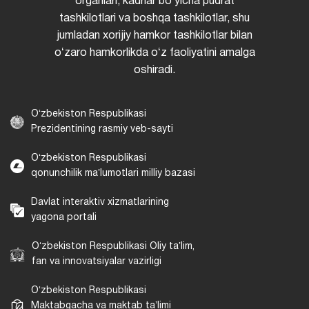
organlari, kadrlar boʻyicha pudrat
tashkilotlari va boshqa tashkilotlar, shu
jumladan xorijiy hamkor tashkilotlar bilan
oʻzaro hamkorlikda oʻz faoliyatini amalga
oshiradi.
Oʻzbekiston Respublikasi
Prezidentining rasmiy veb-sayti
Oʻzbekiston Respublikasi
qonunchilik maʼlumotlari milliy bazasi
Davlat interaktiv xizmatlarining
yagona portali
Oʻzbekiston Respublikasi Oliy taʼlim,
fan va innovatsiyalar vazirligi
Oʻzbekiston Respublikasi
Maktabgacha va maktab taʼlimi