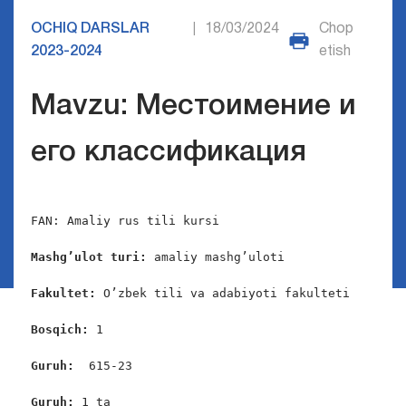
OCHIQ DARSLAR
18/03/2024
Chop
|
2023-2024
etish
Mavzu: Местоимение и
его классификация
FAN: Amaliy rus tili kursi

Mashg’ulot turi:
 amaliy mashg’uloti

Fakultet:
 O’zbek tili va adabiyoti fakulteti

Bosqich: 
1

Guruh:  
615-23

Guruh: 
1 ta
