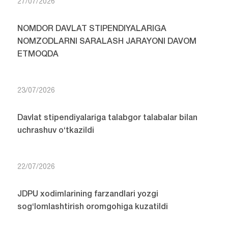
27/07/2026
NOMDOR DAVLAT STIPENDIYALARIGA
NOMZODLARNI SARALASH JARAYONI DAVOM
ETMOQDA
23/07/2026
Davlat stipendiyalariga talabgor talabalar bilan
uchrashuv o‘tkazildi
22/07/2026
JDPU xodimlarining farzandlari yozgi
sog‘lomlashtirish oromgohiga kuzatildi