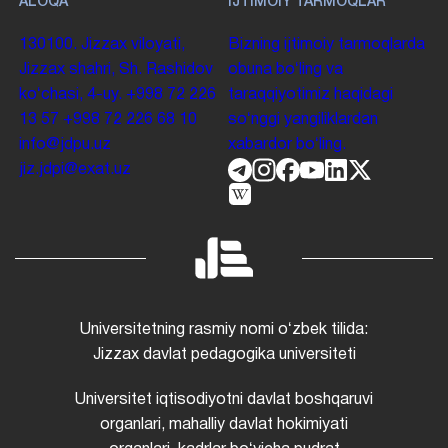
ALOQA
IJTIMOIY TARMOQLAR
130100. Jizzax viloyati,
Bizning ijtimoiy tarmoqlarda
Jizzax shahri, Sh. Rashidov
obuna boʻling va
koʻchasi, 4-uy.
+998 72 226
taraqqiyotimiz haqidagi
13 57
+998 72 226 68 10
soʻnggi yangiliklardan
info@jdpu.uz
xabardor boʻling.
jiz.jdpi@exat.uz
Universitetning rasmiy nomi oʻzbek tilida:
Jizzax davlat pedagogika universiteti
Universitet iqtisodiyotni davlat boshqaruvi
organlari, mahalliy davlat hokimiyati