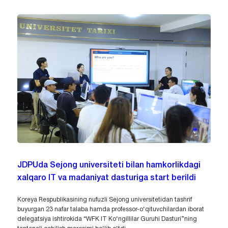
JDPUda Sejong universiteti bilan hamkorlikdagi
xalqaro IT va madaniyat dasturiga start berildi
Koreya Respublikasining nufuzli Sejong universitetidan tashrif
buyurgan 23 nafar talaba hamda professor-o‘qituvchilardan iborat
delegatsiya ishtirokida “WFK IT Ko‘ngillilar Guruhi Dasturi”ning