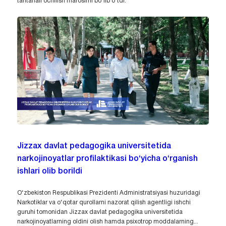
tantanali ochilish marosimi bo‘lib o‘tdi.
Jizzax davlat pedagogika universitetida
narkojinoyatlar profilaktikasi bo‘yicha o‘rganish
ishlari olib borildi
O‘zbekiston Respublikasi Prezidenti Administratsiyasi huzuridagi
Narkotiklar va o‘qotar qurollarni nazorat qilish agentligi ishchi
guruhi tomonidan Jizzax davlat pedagogika universitetida
narkojinoyatlarning oldini olish hamda psixotrop moddalarning...