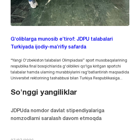
G‘oliblarga munosib e’tirof: JDPU talabalari
Turkiyada ijodiy-ma’rifiy safarda
“Yangi O‘zbekiston talabalari Olimpiadasi” sport musobaqalarining
respublika final bosqichlarida g‘oliblikni qo‘lga kiritgan sportchi
talabalar hamda ularning murabbiylarini rag‘batlantirish maqsadida
Universitet rektorining tashabbusi bilan Turkiya Respublikasiga...
So'nggi yangiliklar
JDPUda nomdor davlat stipendiyalariga
nomzodlarni saralash davom etmoqda