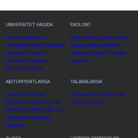
UNIVERSITET HAQIDA
FAOLIYAT
Umumiy maʼlumot
Ilmiy faoliyat
Oʻquv jarayoni
Universitet tarixi
Universitet
Xalqaro munosabatlar
tuzilmasi
Rektorat
Moliyaviy faoliyat
Yoshlar
Universitet kengashi
siyosati
Me'yoriy hujjatlar
ABITURIYENTLARGA
TALABALARGA
Qabul komissiyasi
Bakalavriat
Magistratura
Bakalavriat
Magistratura
Xorijiy talabalar
Ikkinchi oliy taʼlim
Bilim va
malakalarni baholash
agentligi