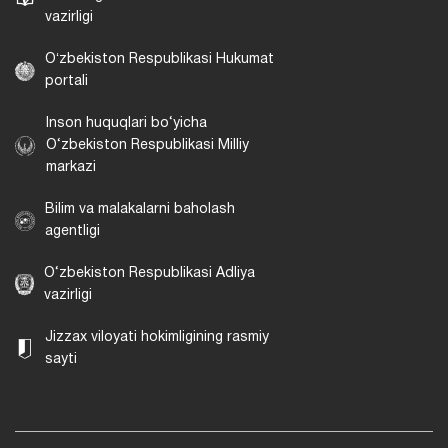
vazirligi
Oʻzbekiston Respublikasi Hukumat
portali
Inson huquqlari bo‘yicha
O‘zbekiston Respublikasi Milliy
markazi
Bilim va malakalarni baholash
agentligi
O‘zbekiston Respublikasi Adliya
vazirligi
Jizzax viloyati hokimligining rasmiy
sayti