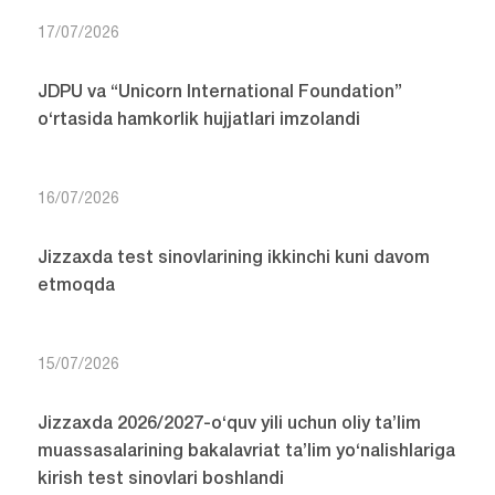
17/07/2026
JDPU va “Unicorn International Foundation”
o‘rtasida hamkorlik hujjatlari imzolandi
16/07/2026
Jizzaxda test sinovlarining ikkinchi kuni davom
etmoqda
15/07/2026
Jizzaxda 2026/2027-o‘quv yili uchun oliy ta’lim
muassasalarining bakalavriat ta’lim yo‘nalishlariga
kirish test sinovlari boshlandi