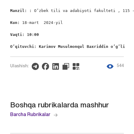
Manzil: :
 O’zbek tili va adabiyoti fakulteti , 115 -
Kun: 
18-mart 
2024-yil

Vaqti: 10:00
O’qituvchi: Karimov Musulmonqul Baxriddin o’g’li
544
Ulashish:
Boshqa rubrikalarda mashhur
Barcha Rubrikalar