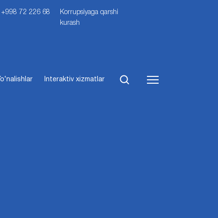
i: +998 72 226 68
Korrupsiyaga qarshi
kurash
o‘nalishlar
Interaktiv xizmatlar