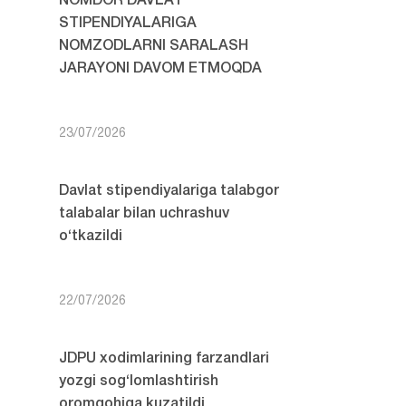
NOMDOR DAVLAT
STIPENDIYALARIGA
NOMZODLARNI SARALASH
JARAYONI DAVOM ETMOQDA
23/07/2026
Davlat stipendiyalariga talabgor
talabalar bilan uchrashuv
o‘tkazildi
22/07/2026
JDPU xodimlarining farzandlari
yozgi sog‘lomlashtirish
oromgohiga kuzatildi