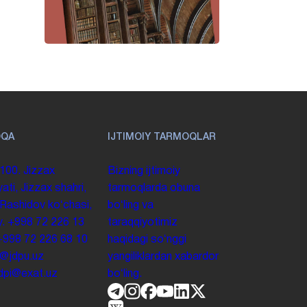
OQA
IJTIMOIY TARMOQLAR
100. Jizzax
Bizning ijtimoiy
yati, Jizzax shahri,
tarmoqlarda obuna
 Rashidov koʻchasi,
boʻling va
y.
+998 72 226 13
taraqqiyotimiz
+998 72 226 68 10
haqidagi soʻnggi
o@jdpu.uz
yangiliklardan xabardor
.jdpi@exat.uz
boʻling.