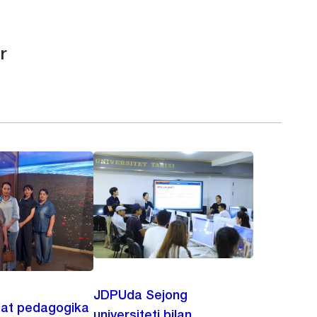
r
JDPUda Sejong
lat pedagogika
universiteti bilan