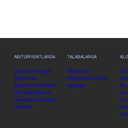
ABITURIYENTLARGA
TALABALARGA
AL
Qabul komissiyasi
Bakalavriat
130
Bakalavriat
Magistratura
Xorijiy
vilo
Magistratura
Ikkinchi
talabalar
Sh.
oliy taʼlim
Bilim va
4-u
malakalarni baholash
57
agentligi
inf
jiz