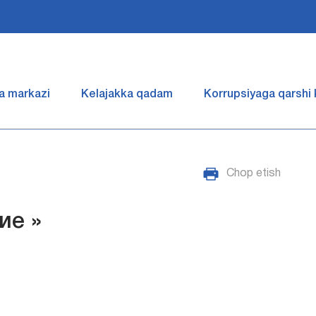
a markazi
Kelajakka qadam
Korrupsiyaga qarshi
Chop etish
ие »