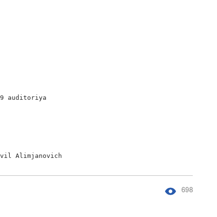
9 auditoriya

avil Alimjanovich
698