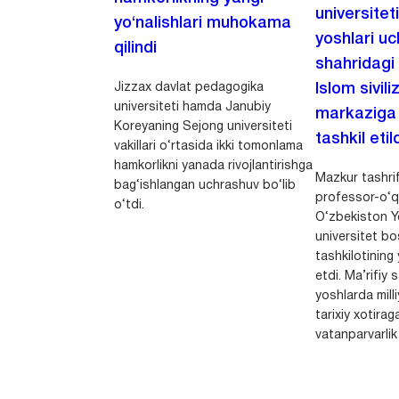
universitet
yo‘nalishlari muhokama
yoshlari u
qilindi
shahridagi
Jizzax davlat pedagogika
Islom sivili
universiteti hamda Janubiy
markaziga m
Koreyaning Sejong universiteti
tashkil etild
vakillari o‘rtasida ikki tomonlama
hamkorlikni yanada rivojlantirishga
Mazkur tashrif
bag‘ishlangan uchrashuv bo‘lib
professor-o‘q
o‘tdi.
O‘zbekiston Yo
universitet bo
tashkilotining 
etdi. Ma’rifiy 
yoshlarda milli
tarixiy xotirag
vatanparvarlik t