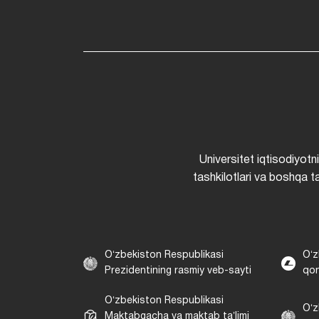
Universitet iqtisodiyotn
tashkilotlari va boshqa ta
Oʻzbekiston Respublikasi
Oʻz
Prezidentining rasmiy veb-sayti
qon
Oʻzbekiston Respublikasi
Oʻz
Maktabgacha va maktab taʼlimi