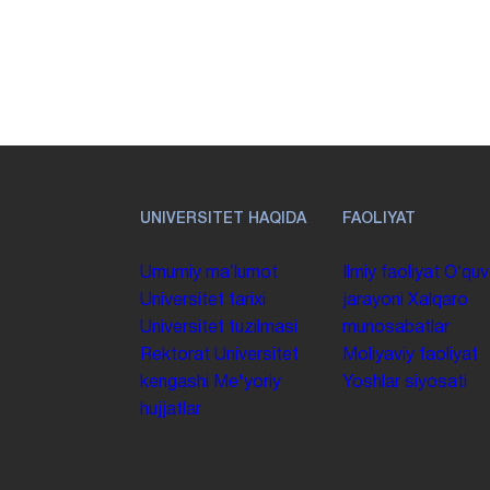
UNIVERSITET HAQIDA
FAOLIYAT
Umumiy maʼlumot
Ilmiy faoliyat
Oʻquv
Universitet tarixi
jarayoni
Xalqaro
Universitet tuzilmasi
munosabatlar
Rektorat
Universitet
Moliyaviy faoliyat
kengashi
Me'yoriy
Yoshlar siyosati
hujjatlar