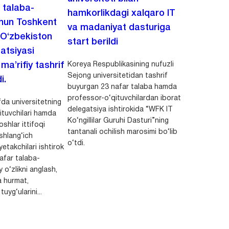
i talaba-
hamkorlikdagi xalqaro IT
chun Toshkent
va madaniyat dasturiga
 O‘zbekiston
start berildi
zatsiyasi
Koreya Respublikasining nufuzli
a’rifiy tashrif
Sejong universitetidan tashrif
i.
buyurgan 23 nafar talaba hamda
professor-o‘qituvchilardan iborat
da universitetning
delegatsiya ishtirokida “WFK IT
ituvchilari hamda
Ko‘ngillilar Guruhi Dasturi”ning
shlar ittifoqi
tantanali ochilish marosimi bo‘lib
shlang‘ich
o‘tdi.
yetakchilari ishtirok
safar talaba-
y o‘zlikni anglash,
a hurmat,
uyg‘ularini...