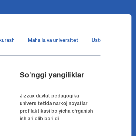
 kurash
Mahalla va universitet
Ustozlar suhbatin 
So'nggi yangiliklar
Jizzax davlat pedagogika
universitetida narkojinoyatlar
profilaktikasi bo‘yicha o‘rganish
ishlari olib borildi