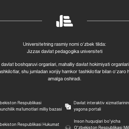
Universitetning rasmiy nomi oʻzbek tilida:
Jizzax davlat pedagogika universiteti
i davlat boshqaruvi organlari, mahalliy davlat hokimiyati organlari
shkilotlar, shu jumladan xorijiy hamkor tashkilotlar bilan oʻzaro 
amalga oshiradi.
bekiston Respublikasi
Davlat interaktiv xizmatlarini
unchilik maʼlumotlari milliy bazasi
yagona portali
Inson huquqlari bo‘yicha
bekiston Respublikasi Hukumat
O‘zbekiston Respublikasi Mill