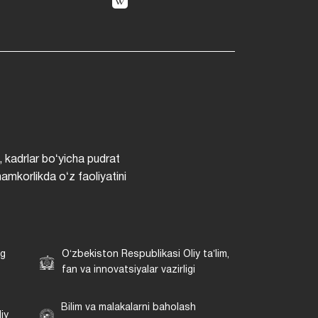
, kadrlar boʻyicha pudrat
hamkorlikda oʻz faoliyatini
ng
Oʻzbekiston Respublikasi Oliy taʼlim,
fan va innovatsiyalar vazirligi
Bilim va malakalarni baholash
iy