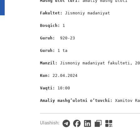
Mashg’ulot turi:
 amaliy mashg’uloti

Fakultet:
 Jismoniy madaniyat

Bosqich: 
1

Guruh:  
920-23

Guruh: 
1 ta

Manzil: 
Jismoniy madaniyat fakulteti, 20
Kun: 
22.04.2024

Vaqti: 
10:00

Amaliy mashgʻulotni oʻtuvchi: 
Xamitov R
Ulashish: