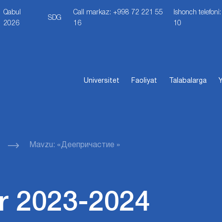
Qabul
Call markaz: +998 72 221 55
Ishonch telefon
SDG
2026
16
10
Universitet
Faoliyat
Talabalarga
Y
Mavzu: «Деепричастие »
r 2023-2024