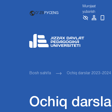
Murojaat
yuborish
O'ZB
РУС
ENG
Bosh sahifa
Ochiq darslar 2023-2024
Ochiq darsla