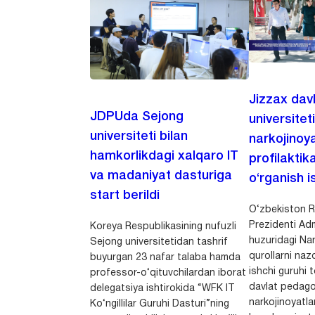
Jizzax dav
JDPUda Sejong
universitet
universiteti bilan
narkojinoya
hamkorlikdagi xalqaro IT
profilaktik
va madaniyat dasturiga
o‘rganish is
start berildi
O‘zbekiston R
Prezidenti Adm
Koreya Respublikasining nufuzli
huzuridagi Nar
Sejong universitetidan tashrif
qurollarni nazo
buyurgan 23 nafar talaba hamda
ishchi guruhi
professor-o‘qituvchilardan iborat
davlat pedago
delegatsiya ishtirokida “WFK IT
narkojinoyatlar
Ko‘ngillilar Guruhi Dasturi”ning