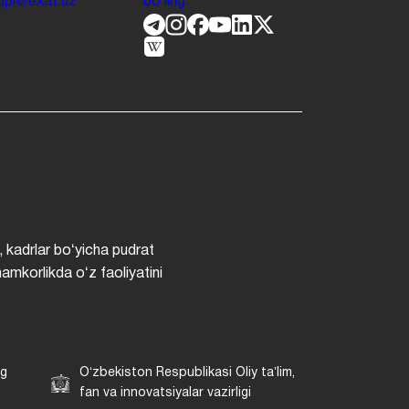
.jdpi@exat.uz
boʻling.
, kadrlar boʻyicha pudrat
hamkorlikda oʻz faoliyatini
ng
Oʻzbekiston Respublikasi Oliy taʼlim,
fan va innovatsiyalar vazirligi