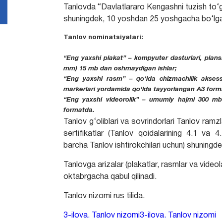
Tanlovda “Davlatlararo Kengashni tuzish to‘g‘r
shuningdek, 10 yoshdan 25 yoshgacha bo‘lgan 
Tanlov nominatsiyalari:
“Eng yaxshi plakat” – kompyuter dasturlari, plans
mm) 15 mb dan oshmaydigan ishlar;
“Eng yaxshi rasm” – qo‘lda chizmachilik aksessu
markerlari yordamida qo‘lda tayyorlangan A3 for
“Eng yaxshi videorolik” – umumiy hajmi 300 m
formatda.
Tanlov g‘oliblari va sovrindorlari Tanlov ramzla
sertifikatlar (Tanlov qoidalarining 4.1 va
barcha Tanlov ishtirokchilari uchun) shuningdek
Tanlovga arizalar (plakatlar, rasmlar va vide
oktabrgacha qabul qilinadi.
Tanlov nizomi rus tilida.
3-ilova. Tanlov nizomi
3-ilova. Tanlov nizomi