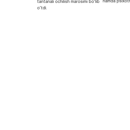
hamda psixotr
tantanali ochilish marosimi bo‘lib
o‘tdi.