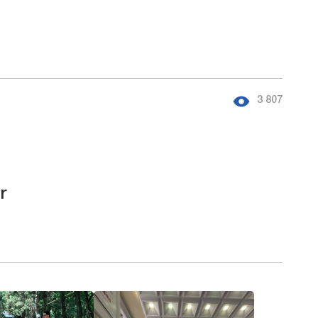
3 807
r