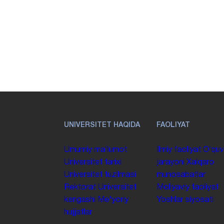
UNIVERSITET HAQIDA
FAOLIYAT
Umumiy maʼlumot
Ilmiy faoliyat
Oʻquv
Universitet tarixi
jarayoni
Xalqaro
Universitet tuzilmasi
munosabatlar
Rektorat
Universitet
Moliyaviy faoliyat
kengashi
Me'yoriy
Yoshlar siyosati
hujjatlar