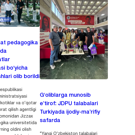
lat pedagogika
ida
tlar
asi bo‘yicha
hlari olib borildi
espublikasi
G‘oliblarga munosib
inistratsiyasi
kotiklar va o‘qotar
e’tirof: JDPU talabalari
rat qilish agentligi
Turkiyada ijodiy-ma’rifiy
 tomonidan Jizzax
safarda
gika universitetida
ning oldini olish
“Yangi O‘zbekiston talabalari