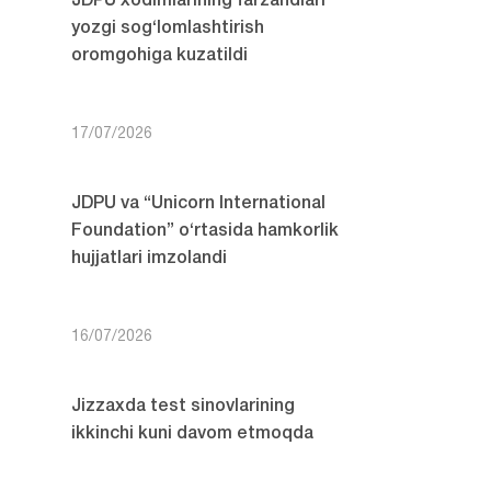
JDPU xodimlarining farzandlari
yozgi sog‘lomlashtirish
oromgohiga kuzatildi
17/07/2026
JDPU va “Unicorn International
Foundation” o‘rtasida hamkorlik
hujjatlari imzolandi
16/07/2026
Jizzaxda test sinovlarining
ikkinchi kuni davom etmoqda