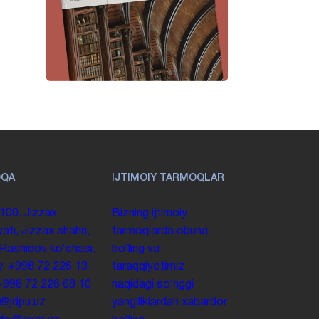
OQA
IJTIMOIY TARMOQLAR
100. Jizzax
Bizning ijtimoiy
yati, Jizzax shahri,
tarmoqlarda obuna
 Rashidov koʻchasi,
boʻling va
y.
+998 72 226 13
taraqqiyotimiz
+998 72 226 68 10
haqidagi soʻnggi
o@jdpu.uz
yangiliklardan xabardor