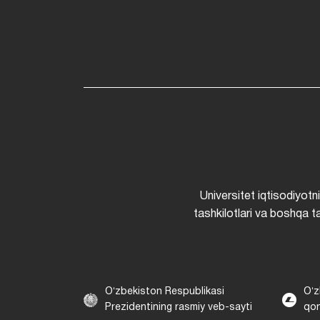
Universitet iqtisodiyotn
tashkilotlari va boshqa ta
Oʻzbekiston Respublikasi
Oʻz
Prezidentining rasmiy veb-sayti
qon