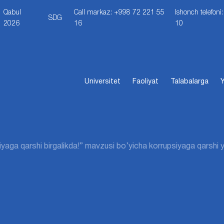
Qabul
Call markaz: +998 72 221 55
Ishonch telefon
SDG
2026
16
10
Universitet
Faoliyat
Talabalarga
Y
yaga qarshi birgalikda!” mavzusi bo’yicha korrupsiyaga qarshi y