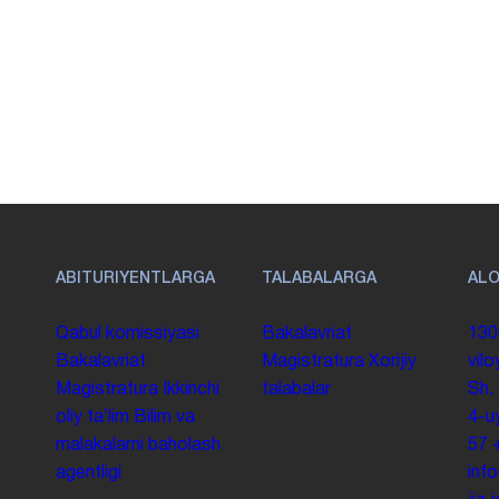
ABITURIYENTLARGA
TALABALARGA
AL
Qabul komissiyasi
Bakalavriat
130
Bakalavriat
Magistratura
Xorijiy
vilo
Magistratura
Ikkinchi
talabalar
Sh.
oliy taʼlim
Bilim va
4-u
malakalarni baholash
57
agentligi
inf