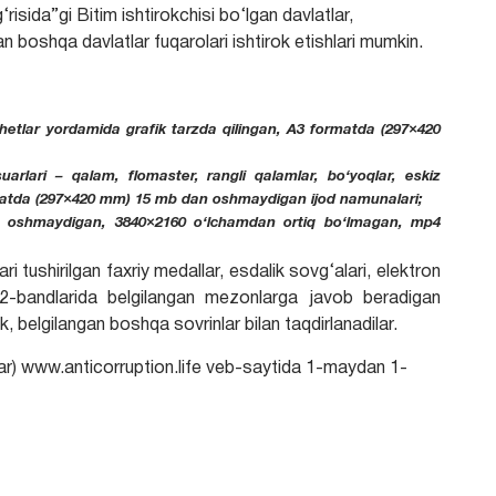
isida”gi Bitim ishtirokchisi bo‘lgan davlatlar,
boshqa davlatlar fuqarolari ishtirok etishlari mumkin.
hetlar yordamida grafik tarzda qilingan, A3 formatda (297×420
arlari – qalam, flomaster, rangli qalamlar, bo‘yoqlar, eskiz
matda (297×420 mm) 15 mb dan oshmaydigan ijod namunalari;
b oshmaydigan, 3840×2160 o‘lchamdan ortiq bo‘lmagan, mp4
ri tushirilgan faxriy medallar, esdalik sovg‘alari, elektron
 4.2-bandlarida belgilangan mezonlarga javob beradigan
, belgilangan boshqa sovrinlar bilan taqdirlanadilar.
olar) www.anticorruption.life veb-saytida 1-maydan 1-