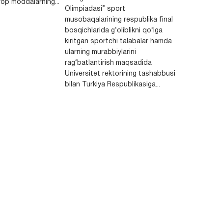
op moddalarning...
Olimpiadasi” sport
musobaqalarining respublika final
bosqichlarida g‘oliblikni qo‘lga
kiritgan sportchi talabalar hamda
ularning murabbiylarini
rag‘batlantirish maqsadida
Universitet rektorining tashabbusi
bilan Turkiya Respublikasiga...