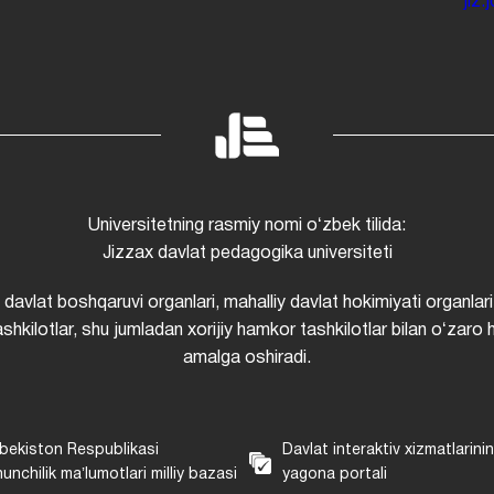
jiz
Universitetning rasmiy nomi oʻzbek tilida:
Jizzax davlat pedagogika universiteti
i davlat boshqaruvi organlari, mahalliy davlat hokimiyati organlari
shkilotlar, shu jumladan xorijiy hamkor tashkilotlar bilan oʻzaro 
amalga oshiradi.
bekiston Respublikasi
Davlat interaktiv xizmatlarini
unchilik maʼlumotlari milliy bazasi
yagona portali