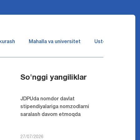
 kurash
Mahalla va universitet
Ustozlar suhbatin 
So'nggi yangiliklar
JDPUda nomdor davlat
stipendiyalariga nomzodlarni
saralash davom etmoqda
27/07/2026