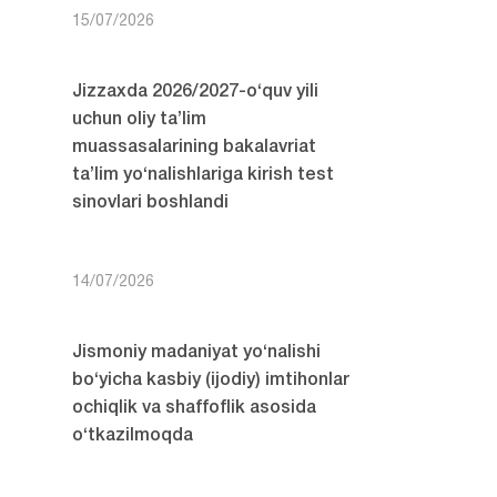
15/07/2026
Jizzaxda 2026/2027-o‘quv yili
uchun oliy ta’lim
muassasalarining bakalavriat
ta’lim yo‘nalishlariga kirish test
sinovlari boshlandi
14/07/2026
Jismoniy madaniyat yo‘nalishi
bo‘yicha kasbiy (ijodiy) imtihonlar
ochiqlik va shaffoflik asosida
o‘tkazilmoqda