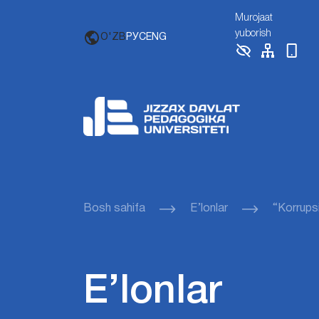
Murojaat
yuborish
O'ZB
РУС
ENG
Bosh sahifa
E’lonlar
“Korrupsi
E’lonlar