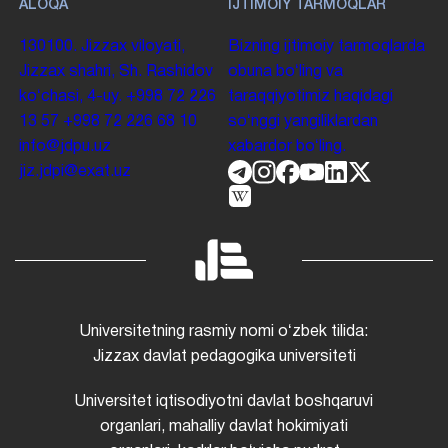
ALOQA
IJTIMOIY TARMOQLAR
130100. Jizzax viloyati,
Bizning ijtimoiy tarmoqlarda
Jizzax shahri, Sh. Rashidov
obuna boʻling va
koʻchasi, 4-uy.
+998 72 226
taraqqiyotimiz haqidagi
13 57
+998 72 226 68 10
soʻnggi yangiliklardan
info@jdpu.uz
xabardor boʻling.
jiz.jdpi@exat.uz
Universitetning rasmiy nomi oʻzbek tilida:
Jizzax davlat pedagogika universiteti
Universitet iqtisodiyotni davlat boshqaruvi
organlari, mahalliy davlat hokimiyati