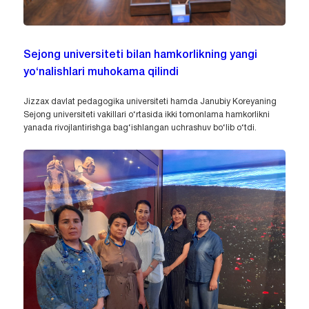
Sejong universiteti bilan hamkorlikning yangi
yo‘nalishlari muhokama qilindi
Jizzax davlat pedagogika universiteti hamda Janubiy Koreyaning
Sejong universiteti vakillari o‘rtasida ikki tomonlama hamkorlikni
yanada rivojlantirishga bag‘ishlangan uchrashuv bo‘lib o‘tdi.