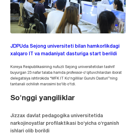
JDPUda Sejong universiteti bilan hamkorlikdagi
xalqaro IT va madaniyat dasturiga start berildi
Koreya Respublikasining nufuzli Sejong universitetidan tashrif
buyurgan 23 nafar talaba hamda professor-o‘qituvchilardan iborat
delegatsiya ishtirokida “WFK IT Ko‘ngillilar Guruhi Dasturi”ning
tantanali ochilish marosimi bo‘lib o‘tdi.
So'nggi yangiliklar
Jizzax davlat pedagogika universitetida
narkojinoyatlar profilaktikasi bo‘yicha o‘rganish
ishlari olib borildi