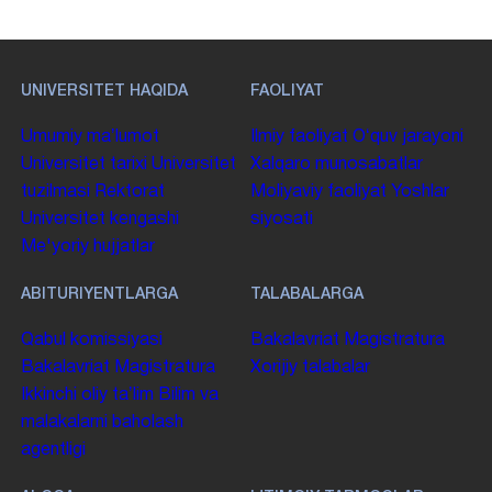
UNIVERSITET HAQIDA
FAOLIYAT
Umumiy maʼlumot
Ilmiy faoliyat
Oʻquv jarayoni
Universitet tarixi
Universitet
Xalqaro munosabatlar
tuzilmasi
Rektorat
Moliyaviy faoliyat
Yoshlar
Universitet kengashi
siyosati
Me'yoriy hujjatlar
ABITURIYENTLARGA
TALABALARGA
Qabul komissiyasi
Bakalavriat
Magistratura
Bakalavriat
Magistratura
Xorijiy talabalar
Ikkinchi oliy taʼlim
Bilim va
malakalarni baholash
agentligi