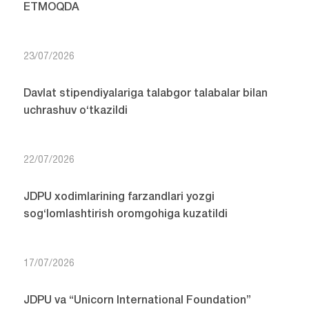
ETMOQDA
23/07/2026
Davlat stipendiyalariga talabgor talabalar bilan
uchrashuv o‘tkazildi
22/07/2026
JDPU xodimlarining farzandlari yozgi
sog‘lomlashtirish oromgohiga kuzatildi
17/07/2026
JDPU va “Unicorn International Foundation”