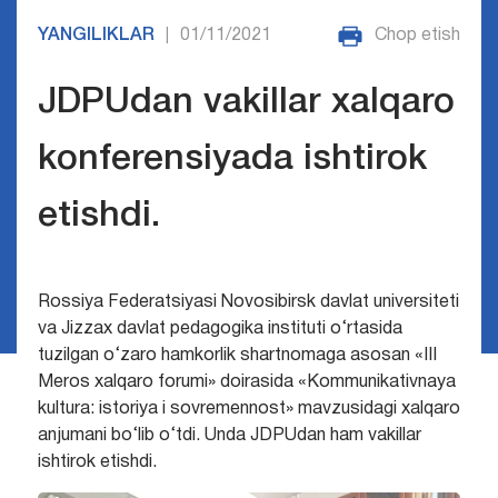
YANGILIKLAR
01/11/2021
Chop etish
|
JDPUdan vakillar xalqaro
konferensiyada ishtirok
etishdi.
Rossiya Federatsiyasi Novosibirsk davlat universiteti
va Jizzax davlat pedagogika instituti o‘rtasida
tuzilgan o‘zaro hamkorlik shartnomaga asosan «III
Meros xalqaro forumi» doirasida «Kommunikativnaya
kultura: istoriya i sovremennost» mavzusidagi xalqaro
anjumani bo‘lib o‘tdi. Unda JDPUdan ham vakillar
ishtirok etishdi.