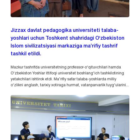
Jizzax davlat pedagogika universiteti talaba-
yoshlari uchun Toshkent shahridagi O‘zbekiston
Islom sivilizatsiyasi markaziga ma’rifiy tashrif
tashkil etildi.
Mazkur tashrifda universitetning professor-o‘qituvchilari hamda
O‘zbekiston Yoshlar ittifoqi universitet boshlang‘ich tashkilotining
yetakchilari ishtirok etdi. Ma’rifiy safar talaba-yoshlarda milliy
o‘zlikni anglash, tarixiy xotiraga hurmat, vatanparvarlik tuyg‘ularini...