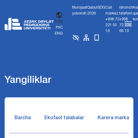
Murojaat
Qabul
SDG
Call
Ishonch
Ko
yuborish
2026
markaz:
telefoni:
qa
+998 72
+998
ku
O'ZB
221 55
72 226
РУС
16
68 10
ENG
Yangiliklar
Barcha
Ekofaol talabalar
Karera markazi