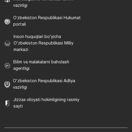
vazirligi
Oʻzbekiston Respublikasi Hukumat
portali
Inson huquqlari bo‘yicha
O‘zbekiston Respublikasi Milliy
markazi
Bilim va malakalarni baholash
agentligi
O‘zbekiston Respublikasi Adliya
vazirligi
Jizzax viloyati hokimligining rasmiy
sayti