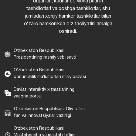
organlari, kadrlar boʻyicha pudrat
tashkilotlari va boshqa tashkilotlar, shu
jumladan xorijiy hamkor tashkilotlar bilan
oʻzaro hamkorlikda oʻz faoliyatini amalga
oshiradi.
Oʻzbekiston Respublikasi
Prezidentining rasmiy veb-sayti
Oʻzbekiston Respublikasi
qonunchilik maʼlumotlari milliy bazasi
Davlat interaktiv xizmatlarining
yagona portali
Oʻzbekiston Respublikasi Oliy taʼlim,
fan va innovatsiyalar vazirligi
Oʻzbekiston Respublikasi
Maktabgacha va maktab taʼlimi