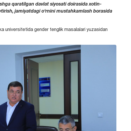
ga qaratilgan davlat siyosati doirasida xotin-
ytirish, jamiyatdagi o‘rnini mustahkamlash borasida
 universitetida gender tenglik masalalari yuzasidan