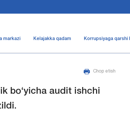
a markazi
Kelajakka qadam
Korrupsiyaga qarshi
Chop etish
k bo‘yicha audit ishchi
ildi.