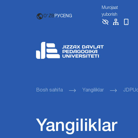
Murojaat
yuborish
O'ZB
РУС
ENG
Bosh sahifa
Yangiliklar
JDPUda 
Yangiliklar