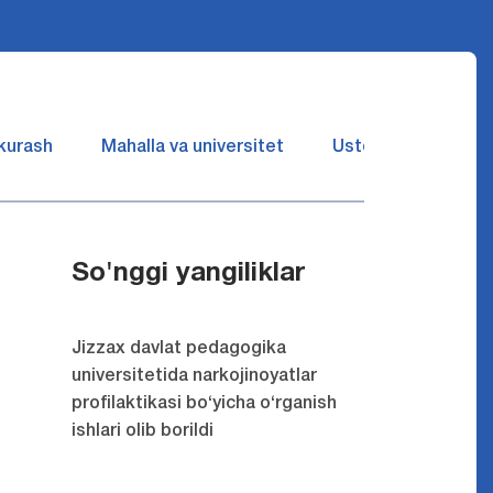
 kurash
Mahalla va universitet
Ustozlar suhbatin 
So'nggi yangiliklar
Jizzax davlat pedagogika
universitetida narkojinoyatlar
profilaktikasi bo‘yicha o‘rganish
ishlari olib borildi