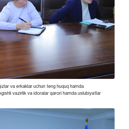
qizlar va erkaklar uchun teng huquq hamda
gishli vazirlik va idoralar qarori hamda uslubiyatlar