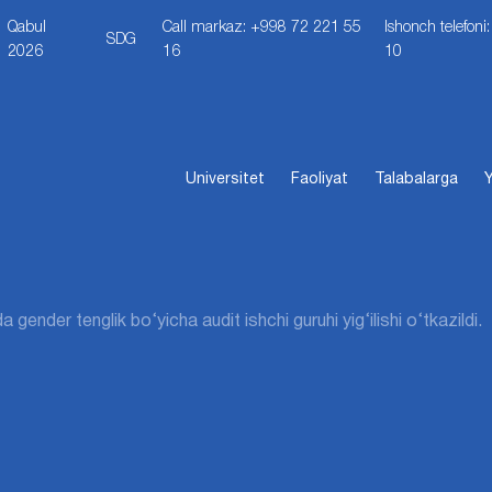
Qabul
Call markaz: +998 72 221 55
Ishonch telefon
SDG
2026
16
10
Universitet
Faoliyat
Talabalarga
Y
gender tenglik bo‘yicha audit ishchi guruhi yig‘ilishi o‘tkazildi.