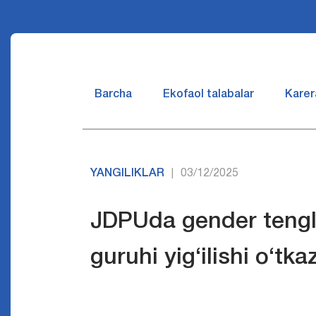
Barcha
Ekofaol talabalar
Karer
YANGILIKLAR
03/12/2025
|
JDPUda gender tengli
guruhi yig‘ilishi o‘tkaz