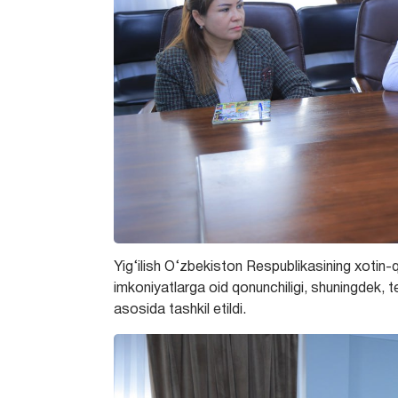
Yig‘ilish O‘zbekiston Respublikasining xotin-
imkoniyatlarga oid qonunchiligi, shuningdek, te
asosida tashkil etildi.