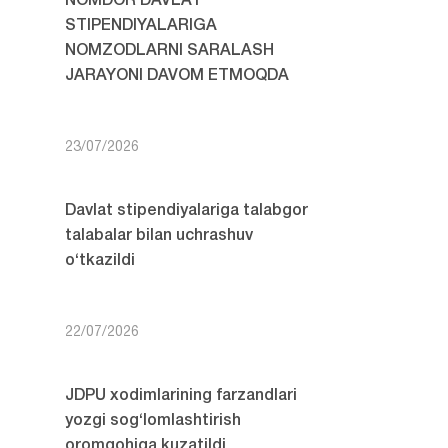
NOMDOR DAVLAT
STIPENDIYALARIGA
NOMZODLARNI SARALASH
JARAYONI DAVOM ETMOQDA
23/07/2026
Davlat stipendiyalariga talabgor
talabalar bilan uchrashuv
o‘tkazildi
22/07/2026
JDPU xodimlarining farzandlari
yozgi sog‘lomlashtirish
oromgohiga kuzatildi