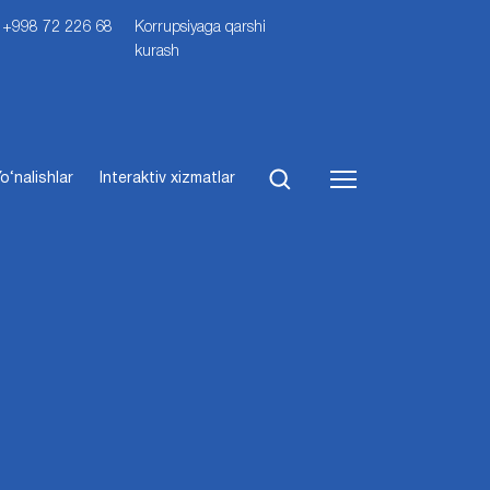
i: +998 72 226 68
Korrupsiyaga qarshi
kurash
o‘nalishlar
Interaktiv xizmatlar