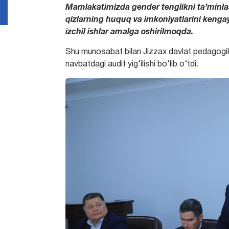
Mamlakatimizda gender tenglikni ta’minlash
qizlarning huquq va imkoniyatlarini kenga
izchil ishlar amalga oshirilmoqda.
Shu munosabat bilan Jizzax davlat pedagogika
navbatdagi audit yig‘ilishi bo‘lib o‘tdi.