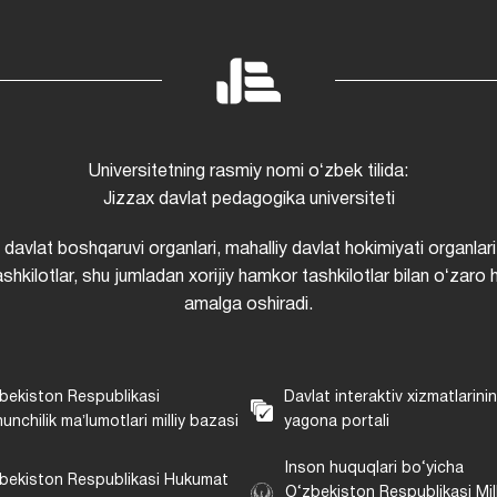
Universitetning rasmiy nomi oʻzbek tilida:
Jizzax davlat pedagogika universiteti
i davlat boshqaruvi organlari, mahalliy davlat hokimiyati organlari
shkilotlar, shu jumladan xorijiy hamkor tashkilotlar bilan oʻzaro 
amalga oshiradi.
bekiston Respublikasi
Davlat interaktiv xizmatlarini
unchilik maʼlumotlari milliy bazasi
yagona portali
Inson huquqlari bo‘yicha
bekiston Respublikasi Hukumat
O‘zbekiston Respublikasi Mill