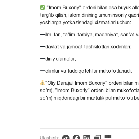
“Imom Buxoriy” ordeni bilan esa buyuk allo
targ’ib qilish, islom dinining umuminsoniy qadr
yoshlarga yetkazishdagi xizmatlari uchun:
ilm-fan, ta’lim-tarbiya, madaniyat, san’at 
davlat va jamoat tashkilotlari xodimlari;
diniy ulamolar;
olimlar va tadqiqotchilar mukofotlanadi.
“Oliy Darajali Imom Buxoriy” ordeni bilan
so‘m), “Imom Buxoriy” ordeni bilan mukofotl
so‘m) miqdoridagi bir martalik pul mukofoti ber
Ulashish: