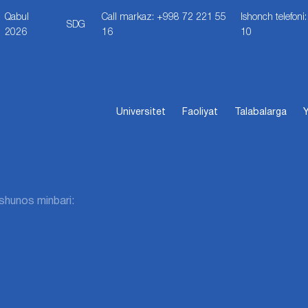
Qabul
Call markaz: +998 72 221 55
Ishonch telefon
SDG
2026
16
10
Universitet
Faoliyat
Talabalarga
Y
hunos minbari: