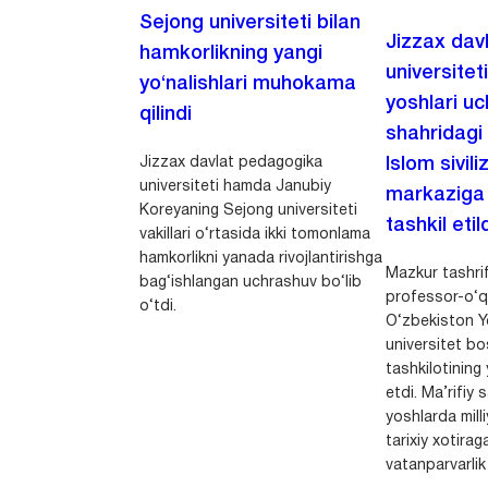
Sejong universiteti bilan
Jizzax dav
hamkorlikning yangi
universitet
yo‘nalishlari muhokama
yoshlari u
qilindi
shahridagi
Jizzax davlat pedagogika
Islom sivili
universiteti hamda Janubiy
markaziga m
Koreyaning Sejong universiteti
tashkil etild
vakillari o‘rtasida ikki tomonlama
hamkorlikni yanada rivojlantirishga
Mazkur tashrif
bag‘ishlangan uchrashuv bo‘lib
professor-o‘q
o‘tdi.
O‘zbekiston Yo
universitet bo
tashkilotining 
etdi. Ma’rifiy 
yoshlarda milli
tarixiy xotirag
vatanparvarlik t