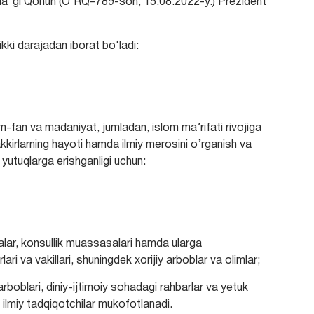
sida”gi Qonun (O‘RQ–789-son, 15.08.2022-y.) Prezident
ki darajadan iborat bo‘ladi:
lm-fan va madaniyat, jumladan, islom ma’rifati rivojiga
kirlarning hayoti hamda ilmiy merosini o’rganish va
yutuqlarga erishganligi uchun:
nalar, konsullik muassasalari hamda ularga
ari va vakillari, shuningdek xorijiy arboblar va olimlar;
boblari, diniy-ijtimoiy sohadagi rahbarlar va yetuk
a ilmiy tadqiqotchilar mukofotlanadi.