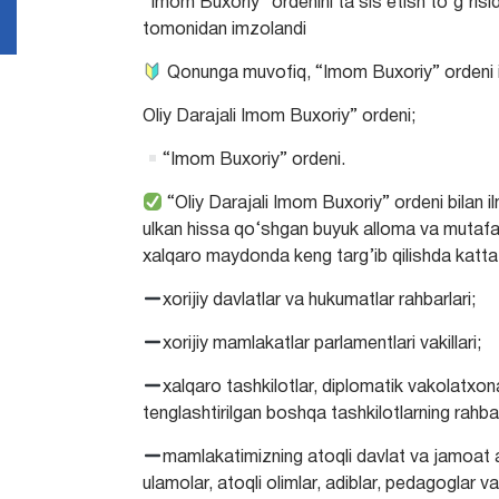
“Imom Buxoriy” ordenini ta’sis etish to‘g‘ri
tomonidan imzolandi
Qonunga muvofiq, “Imom Buxoriy” ordeni ik
Oliy Darajali Imom Buxoriy” ordeni;
“Imom Buxoriy” ordeni.
“Oliy Darajali Imom Buxoriy” ordeni bilan i
ulkan hissa qo‘shgan buyuk alloma va mutafak
xalqaro maydonda keng targ’ib qilishda katta 
xorijiy davlatlar va hukumatlar rahbarlari;
xorijiy mamlakatlar parlamentlari vakillari;
xalqaro tashkilotlar, diplomatik vakolatxo
tenglashtirilgan boshqa tashkilotlarning rahbarl
mamlakatimizning atoqli davlat va jamoat ar
ulamolar, atoqli olimlar, adiblar, pedagoglar v