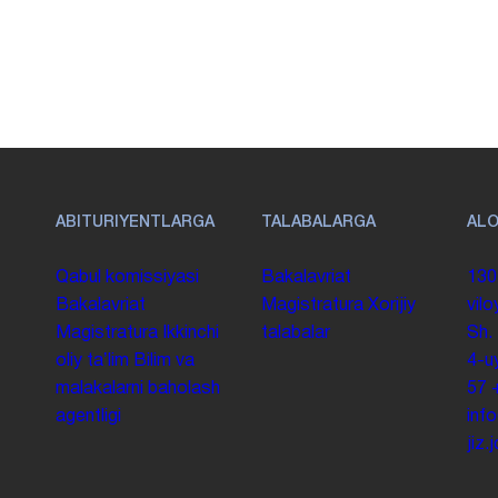
ABITURIYENTLARGA
TALABALARGA
AL
Qabul komissiyasi
Bakalavriat
130
Bakalavriat
Magistratura
Xorijiy
vilo
Magistratura
Ikkinchi
talabalar
Sh.
oliy taʼlim
Bilim va
4-u
malakalarni baholash
57
agentligi
inf
jiz