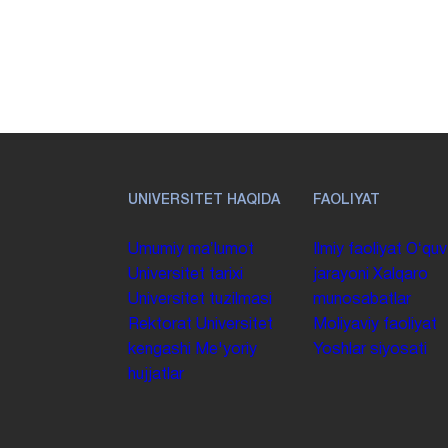
UNIVERSITET HAQIDA
FAOLIYAT
Umumiy maʼlumot
Ilmiy faoliyat
Oʻquv
Universitet tarixi
jarayoni
Xalqaro
Universitet tuzilmasi
munosabatlar
Rektorat
Universitet
Moliyaviy faoliyat
kengashi
Me'yoriy
Yoshlar siyosati
hujjatlar