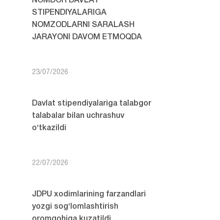
NOMDOR DAVLAT
STIPENDIYALARIGA
NOMZODLARNI SARALASH
JARAYONI DAVOM ETMOQDA
23/07/2026
Davlat stipendiyalariga talabgor
talabalar bilan uchrashuv
o‘tkazildi
22/07/2026
JDPU xodimlarining farzandlari
yozgi sog‘lomlashtirish
oromgohiga kuzatildi