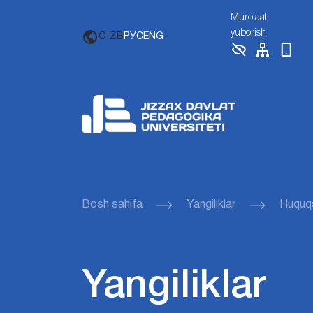
Murojaat
yuborish
O'ZB
РУС
ENG
Bosh sahifa
Yangiliklar
Huquqs
Yangiliklar