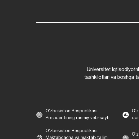
Universitet iqtisodiyotn
tashkilotlari va boshqa ta
Oʻzbekiston Respublikasi
Oʻz
Prezidentining rasmiy veb-sayti
qon
Oʻzbekiston Respublikasi
Oʻz
Maktabgacha va maktab taʼlimi