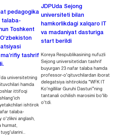
JDPUda Sejong
lat pedagogika
universiteti bilan
i talaba-
hamkorlikdagi xalqaro IT
chun Toshkent
va madaniyat dasturiga
 O‘zbekiston
start berildi
zatsiyasi
Koreya Respublikasining nufuzli
a’rifiy tashrif
Sejong universitetidan tashrif
i.
buyurgan 23 nafar talaba hamda
professor-o‘qituvchilardan iborat
da universitetning
delegatsiya ishtirokida “WFK IT
ituvchilari hamda
Ko‘ngillilar Guruhi Dasturi”ning
shlar ittifoqi
tantanali ochilish marosimi bo‘lib
shlang‘ich
o‘tdi.
yetakchilari ishtirok
safar talaba-
y o‘zlikni anglash,
a hurmat,
uyg‘ularini...