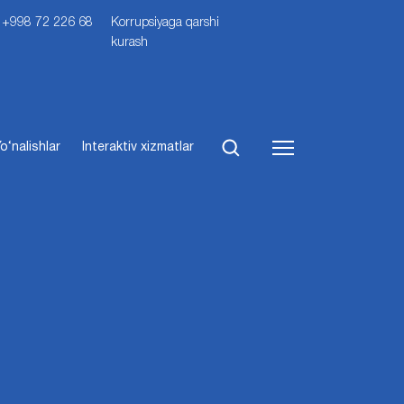
i: +998 72 226 68
Korrupsiyaga qarshi
kurash
o‘nalishlar
Interaktiv xizmatlar