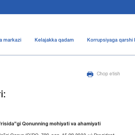
a markazi
Kelajakka qadam
Korrupsiyaga qarshi
Chop etish
i:
g‘risida”gi Qonunning mohiyati va ahamiyati