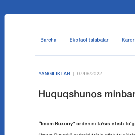
Barcha
Ekofaol talabalar
Karer
YANGILIKLAR
07/09/2022
|
Huquqshunos minbar
“Imom Buxoriy” ordenini ta’sis etish to‘