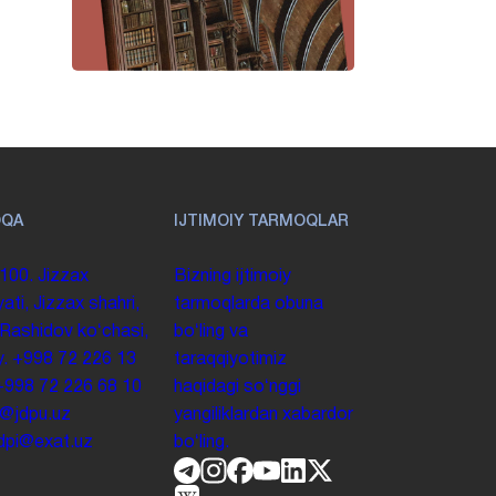
OQA
IJTIMOIY TARMOQLAR
100. Jizzax
Bizning ijtimoiy
yati, Jizzax shahri,
tarmoqlarda obuna
 Rashidov koʻchasi,
boʻling va
y.
+998 72 226 13
taraqqiyotimiz
+998 72 226 68 10
haqidagi soʻnggi
o@jdpu.uz
yangiliklardan xabardor
.jdpi@exat.uz
boʻling.