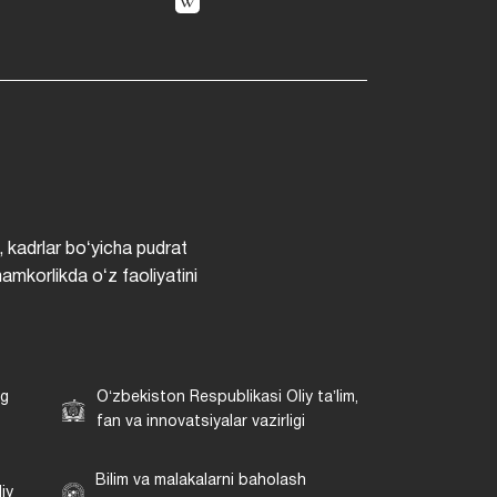
, kadrlar boʻyicha pudrat
hamkorlikda oʻz faoliyatini
ng
Oʻzbekiston Respublikasi Oliy taʼlim,
fan va innovatsiyalar vazirligi
Bilim va malakalarni baholash
iy