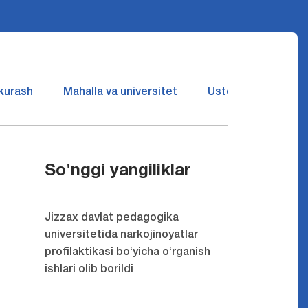
 kurash
Mahalla va universitet
Ustozlar suhbatin 
So'nggi yangiliklar
Jizzax davlat pedagogika
universitetida narkojinoyatlar
profilaktikasi bo‘yicha o‘rganish
ishlari olib borildi