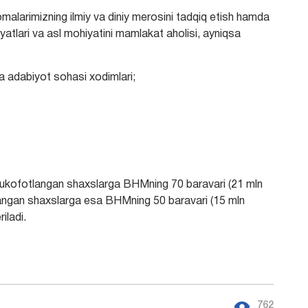
malarimizning ilmiy va diniy merosini tadqiq etish hamda
iyatlari va asl mohiyatini mamlakat aholisi, ayniqsa
va adabiyot sohasi xodimlari;
 mukofotlangan shaxslarga BHMning 70 baravari (21 mln
angan shaxslarga esa BHMning 50 baravari (15 mln
iladi.
762