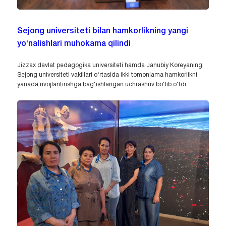
Sejong universiteti bilan hamkorlikning yangi
yo‘nalishlari muhokama qilindi
Jizzax davlat pedagogika universiteti hamda Janubiy Koreyaning
Sejong universiteti vakillari o‘rtasida ikki tomonlama hamkorlikni
yanada rivojlantirishga bag‘ishlangan uchrashuv bo‘lib o‘tdi.