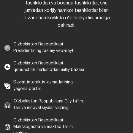
tashkilotlari va boshqa tashkilotlar, shu
jumladan xorijiy hamkor tashkilotlar bilan
oʻzaro hamkorlikda oʻz faoliyatini amalga
oshiradi.
Oʻzbekiston Respublikasi
Prezidentining rasmiy veb-sayti
Oʻzbekiston Respublikasi
qonunchilik maʼlumotlari milliy bazasi
Davlat interaktiv xizmatlarining
yagona portali
Oʻzbekiston Respublikasi Oliy taʼlim,
fan va innovatsiyalar vazirligi
Oʻzbekiston Respublikasi
Maktabgacha va maktab taʼlimi