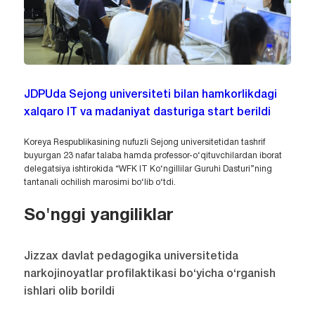
JDPUda Sejong universiteti bilan hamkorlikdagi
xalqaro IT va madaniyat dasturiga start berildi
Koreya Respublikasining nufuzli Sejong universitetidan tashrif
buyurgan 23 nafar talaba hamda professor-o‘qituvchilardan iborat
delegatsiya ishtirokida “WFK IT Ko‘ngillilar Guruhi Dasturi”ning
tantanali ochilish marosimi bo‘lib o‘tdi.
So'nggi yangiliklar
Jizzax davlat pedagogika universitetida
narkojinoyatlar profilaktikasi bo‘yicha o‘rganish
ishlari olib borildi