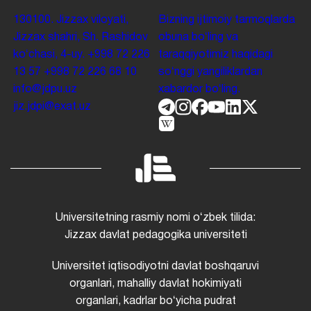
130100. Jizzax viloyati,
Bizning ijtimoiy tarmoqlarda
Jizzax shahri, Sh. Rashidov
obuna boʻling va
koʻchasi, 4-uy.
+998 72 226
taraqqiyotimiz haqidagi
13 57
+998 72 226 68 10
soʻnggi yangiliklardan
info@jdpu.uz
xabardor boʻling.
jiz.jdpi@exat.uz
Universitetning rasmiy nomi oʻzbek tilida:
Jizzax davlat pedagogika universiteti
Universitet iqtisodiyotni davlat boshqaruvi
organlari, mahalliy davlat hokimiyati
organlari, kadrlar boʻyicha pudrat