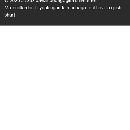
© 2026 Jizzax davlat pedagogika universiteti
Materiallardan foydalanganda manbaga faol havola qilish
shart