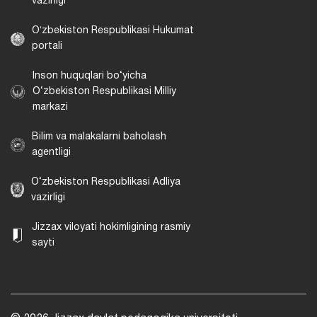
vazirligi
Oʻzbekiston Respublikasi Hukumat
portali
Inson huquqlari bo‘yicha
O‘zbekiston Respublikasi Milliy
markazi
Bilim va malakalarni baholash
agentligi
O‘zbekiston Respublikasi Adliya
vazirligi
Jizzax viloyati hokimligining rasmiy
sayti