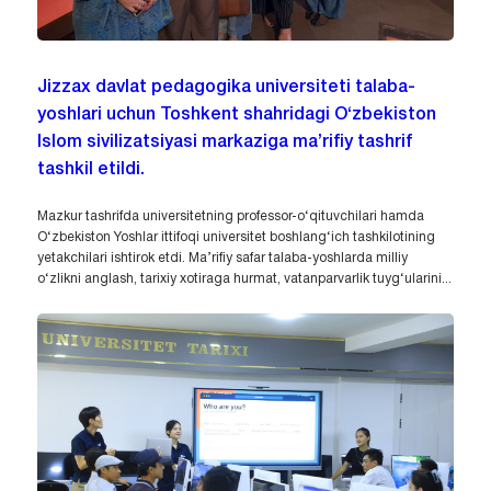
Jizzax davlat pedagogika universiteti talaba-
yoshlari uchun Toshkent shahridagi O‘zbekiston
Islom sivilizatsiyasi markaziga ma’rifiy tashrif
tashkil etildi.
Mazkur tashrifda universitetning professor-o‘qituvchilari hamda
O‘zbekiston Yoshlar ittifoqi universitet boshlang‘ich tashkilotining
yetakchilari ishtirok etdi. Ma’rifiy safar talaba-yoshlarda milliy
o‘zlikni anglash, tarixiy xotiraga hurmat, vatanparvarlik tuyg‘ularini...