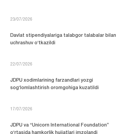
23/07/2026
Davlat stipendiyalariga talabgor talabalar bilan
uchrashuv o‘tkazildi
22/07/2026
JDPU xodimlarining farzandlari yozgi
sog‘lomlashtirish oromgohiga kuzatildi
17/07/2026
JDPU va “Unicorn International Foundation”
o‘rtasida hamkorlik hujjatlari imzolandi