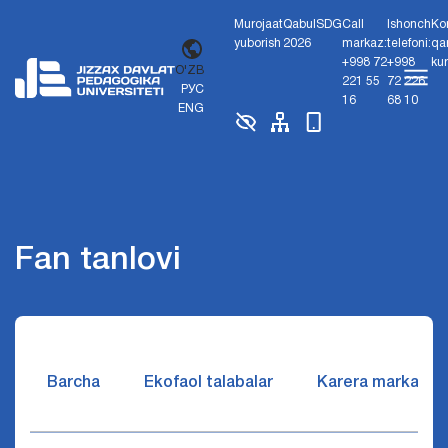
Murojaat
Qabul
SDG
Call
Ishonch
Ko
yuborish
2026
markaz:
telefoni:
qa
+998 72
+998
ku
O'ZB
221 55
72 226
РУС
16
68 10
ENG
Fan tanlovi
Barcha
Ekofaol talabalar
Karera markazi