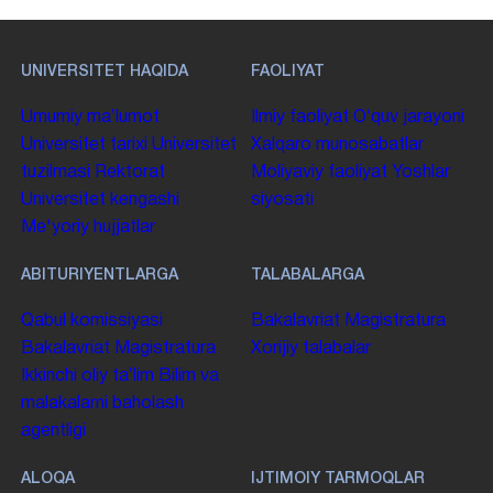
UNIVERSITET HAQIDA
FAOLIYAT
Umumiy maʼlumot
Ilmiy faoliyat
Oʻquv jarayoni
Universitet tarixi
Universitet
Xalqaro munosabatlar
tuzilmasi
Rektorat
Moliyaviy faoliyat
Yoshlar
Universitet kengashi
siyosati
Me'yoriy hujjatlar
ABITURIYENTLARGA
TALABALARGA
Qabul komissiyasi
Bakalavriat
Magistratura
Bakalavriat
Magistratura
Xorijiy talabalar
Ikkinchi oliy taʼlim
Bilim va
malakalarni baholash
agentligi
ALOQA
IJTIMOIY TARMOQLAR