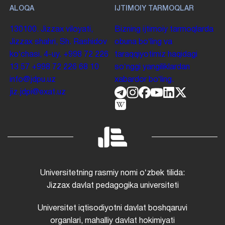
ALOQA
IJTIMOIY TARMOQLAR
130100. Jizzax viloyati,
Bizning ijtimoiy tarmoqlarda
Jizzax shahri, Sh. Rashidov
obuna boʻling va
koʻchasi, 4-uy.
+998 72 226
taraqqiyotimiz haqidagi
13 57
+998 72 226 68 10
soʻnggi yangiliklardan
info@jdpu.uz
xabardor boʻling.
jiz.jdpi@exat.uz
Universitetning rasmiy nomi oʻzbek tilida:
Jizzax davlat pedagogika universiteti
Universitet iqtisodiyotni davlat boshqaruvi
organlari, mahalliy davlat hokimiyati