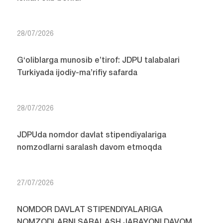
28/07/2026
G‘oliblarga munosib e’tirof: JDPU talabalari
Turkiyada ijodiy-ma’rifiy safarda
28/07/2026
JDPUda nomdor davlat stipendiyalariga
nomzodlarni saralash davom etmoqda
27/07/2026
NOMDOR DAVLAT STIPENDIYALARIGA
NOMZODLARNI SARALASH JARAYONI DAVOM