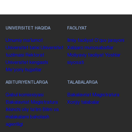
UNIVERSITET HAQIDA
FAOLIYAT
Umumiy maʼlumot
Ilmiy faoliyat
Oʻquv jarayoni
Universitet tarixi
Universitet
Xalqaro munosabatlar
tuzilmasi
Rektorat
Moliyaviy faoliyat
Yoshlar
Universitet kengashi
siyosati
Me'yoriy hujjatlar
ABITURIYENTLARGA
TALABALARGA
Qabul komissiyasi
Bakalavriat
Magistratura
Bakalavriat
Magistratura
Xorijiy talabalar
Ikkinchi oliy taʼlim
Bilim va
malakalarni baholash
agentligi