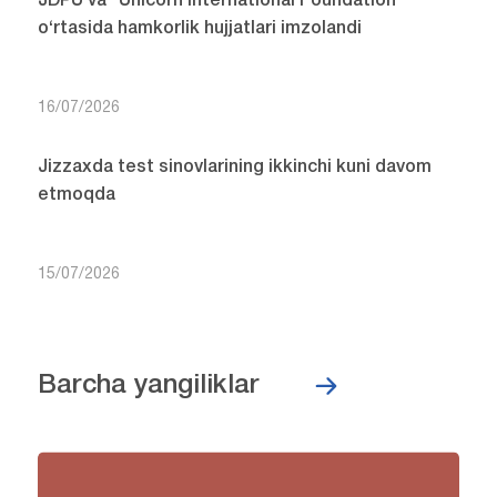
JDPU va “Unicorn International Foundation”
o‘rtasida hamkorlik hujjatlari imzolandi
16/07/2026
Jizzaxda test sinovlarining ikkinchi kuni davom
etmoqda
15/07/2026
Barcha yangiliklar