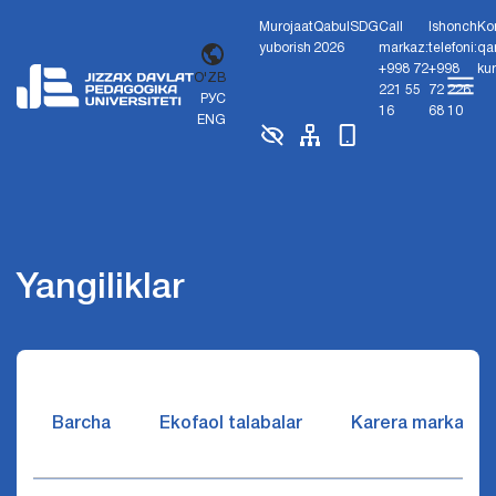
Murojaat
Qabul
SDG
Call
Ishonch
Ko
yuborish
2026
markaz:
telefoni:
qa
+998 72
+998
ku
O'ZB
221 55
72 226
РУС
16
68 10
ENG
Yangiliklar
Barcha
Ekofaol talabalar
Karera markazi