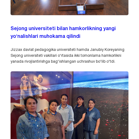
Sejong universiteti bilan hamkorlikning yangi
yo‘nalishlari muhokama qilindi
Jizzax davlat pedagogika universiteti hamda Janubiy Koreyaning
Sejong universiteti vakillari o‘rtasida ikki tomonlama hamkorlikni
yanada rivojlantirishga bag‘ishlangan uchrashuv bo‘lib o‘tdi.