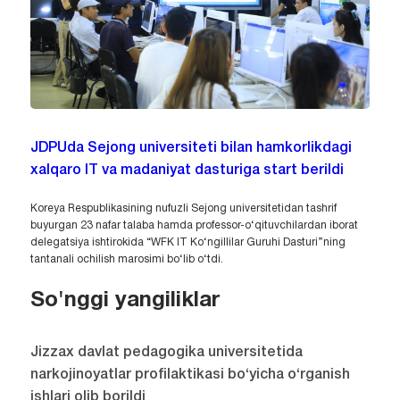
JDPUda Sejong universiteti bilan hamkorlikdagi
xalqaro IT va madaniyat dasturiga start berildi
Koreya Respublikasining nufuzli Sejong universitetidan tashrif
buyurgan 23 nafar talaba hamda professor-o‘qituvchilardan iborat
delegatsiya ishtirokida “WFK IT Ko‘ngillilar Guruhi Dasturi”ning
tantanali ochilish marosimi bo‘lib o‘tdi.
So'nggi yangiliklar
Jizzax davlat pedagogika universitetida
narkojinoyatlar profilaktikasi bo‘yicha o‘rganish
ishlari olib borildi