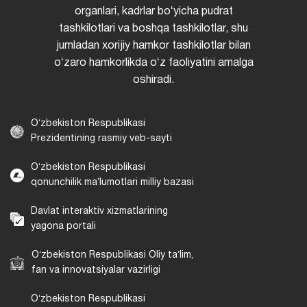
organlari, kadrlar boʻyicha pudrat
tashkilotlari va boshqa tashkilotlar, shu
jumladan xorijiy hamkor tashkilotlar bilan
oʻzaro hamkorlikda oʻz faoliyatini amalga
oshiradi.
Oʻzbekiston Respublikasi
Prezidentining rasmiy veb-sayti
Oʻzbekiston Respublikasi
qonunchilik maʼlumotlari milliy bazasi
Davlat interaktiv xizmatlarining
yagona portali
Oʻzbekiston Respublikasi Oliy taʼlim,
fan va innovatsiyalar vazirligi
Oʻzbekiston Respublikasi