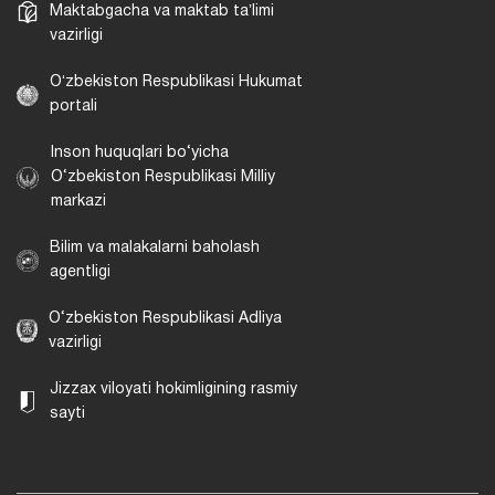
Maktabgacha va maktab taʼlimi
vazirligi
Oʻzbekiston Respublikasi Hukumat
portali
Inson huquqlari bo‘yicha
O‘zbekiston Respublikasi Milliy
markazi
Bilim va malakalarni baholash
agentligi
O‘zbekiston Respublikasi Adliya
vazirligi
Jizzax viloyati hokimligining rasmiy
sayti