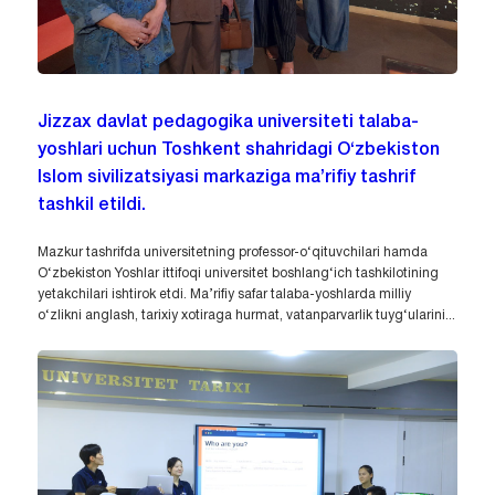
Jizzax davlat pedagogika universiteti talaba-
yoshlari uchun Toshkent shahridagi O‘zbekiston
Islom sivilizatsiyasi markaziga ma’rifiy tashrif
tashkil etildi.
Mazkur tashrifda universitetning professor-o‘qituvchilari hamda
O‘zbekiston Yoshlar ittifoqi universitet boshlang‘ich tashkilotining
yetakchilari ishtirok etdi. Ma’rifiy safar talaba-yoshlarda milliy
o‘zlikni anglash, tarixiy xotiraga hurmat, vatanparvarlik tuyg‘ularini...