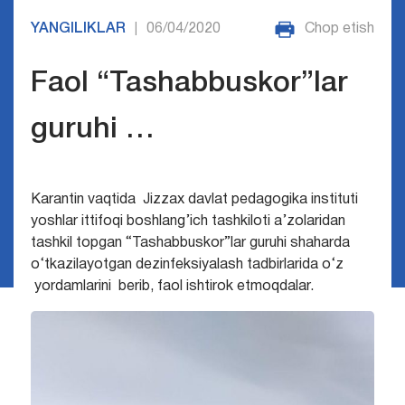
YANGILIKLAR
06/04/2020
Chop etish
|
Faol “Tashabbuskor”lar
guruhi …
Karantin vaqtida Jizzax davlat pedagogika instituti
yoshlar ittifoqi boshlang’ich tashkiloti a’zolaridan
tashkil topgan “Tashabbuskor”lar guruhi shaharda
o‘tkazilayotgan dezinfeksiyalash tadbirlarida o‘z
yordamlarini berib, faol ishtirok etmoqdalar.