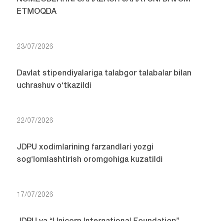
ETMOQDA
23/07/2026
Davlat stipendiyalariga talabgor talabalar bilan
uchrashuv o‘tkazildi
22/07/2026
JDPU xodimlarining farzandlari yozgi
sog‘lomlashtirish oromgohiga kuzatildi
17/07/2026